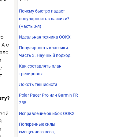
Почему быстро падает
популярность классики?
(Часть 3-я)
то
Идеальная техника ООКХ
 А с
Популярность классики.
мало
Часть 3. Научный подход.
о
Как составлять план
е
тренировок
т –
Локоть теннисиста
Polar Pacer Pro или Garmin FR
ату?
255
овой
Исправление ошибок ООКХ
й
Поперечные силы
а
смещенного веса,
а