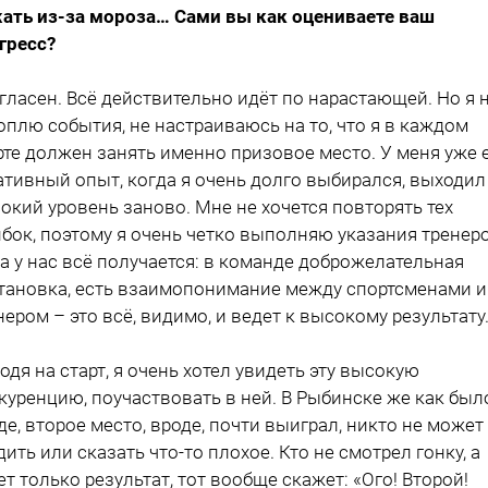
ать из-за мороза… Сами вы как оцениваете ваш
гресс?
огласен. Всё действительно идёт по нарастающей. Но я 
оплю события, не настраиваюсь на то, что я в каждом
рте должен занять именно призовое место. У меня уже 
ативный опыт, когда я очень долго выбирался, выходил
окий уровень заново. Мне не хочется повторять тех
бок, поэтому я очень четко выполняю указания тренеро
а у нас всё получается: в команде доброжелательная
тановка, есть взаимопонимание между спортсменами и
нером – это всё, видимо, и ведет к высокому результату
одя на старт, я очень хотел увидеть эту высокую
куренцию, поучаствовать в ней. В Рыбинске же как был
де, второе место, вроде, почти выиграл, никто не может
дить или сказать что-то плохое. Кто не смотрел гонку, а
ет только результат, тот вообще скажет: «Ого! Второй!