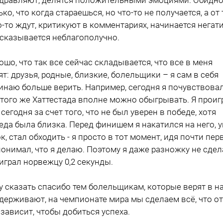
ько, что когда стараешься, но что-то не получается, а от 
о-то ждут, критикуют в комментариях, начинается негати
 сказывается неблагополучно.
ошо, что так все сейчас складывается, что все в меня
ят: друзья, родные, близкие, болельщики – я сам в себя
инаю больше верить. Например, сегодня я почувствовал
 того же Хаттестада вполне можно обыгрывать. Я проиг
 сегодня за счет того, что не был уверен в победе, хотя
еда была близка. Перед финишем я накатился на него, 
ок, стал обходить - я просто в тот момент, идя почти пер
понимал, что я делаю. Поэтому я даже разножку не сдел
играл норвежцу 0,2 секунды.
у сказать спасибо тем болельщикам, которые верят в на
держивают, на чемпионате мира мы сделаем всё, что от
 зависит, чтобы добиться успеха.