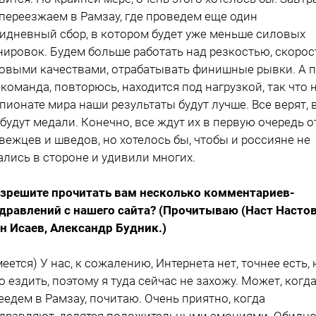
переезжаем в Рамзау, где проведем еще один
идневный сбор, в котором будет уже меньше силовых
нировок. Будем больше работать над резкостью, скорос
овыми качествами, отрабатывать финишные рывки. А 
 команда, повторюсь, находится под нагрузкой, так что 
пионате мира наши результаты будут лучше. Все верят, в
 будут медали. Конечно, все ждут их в первую очередь о
вежцев и шведов, но хотелось бы, чтобы и россияне не
ались в стороне и удивили многих.
азрешите прочитать вам несколько комментариев-
дравлений с нашего сайта? (Прочитываю (Наст Настов
н Исаев, Александр Будник.)
смеется) У нас, к сожалению, Интернета нет, точнее есть, 
о ездить, поэтому я туда сейчас не захожу. Может, когд
еедем в Рамзау, почитаю. Очень приятно, когда
дравляют, делятся положительными эмоциями. Обидн