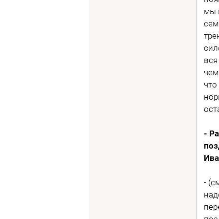
мы 
сем
тре
сил
вся
чем
что
нор
ост
- Р
поз
Ива
- (
над
пер
поз