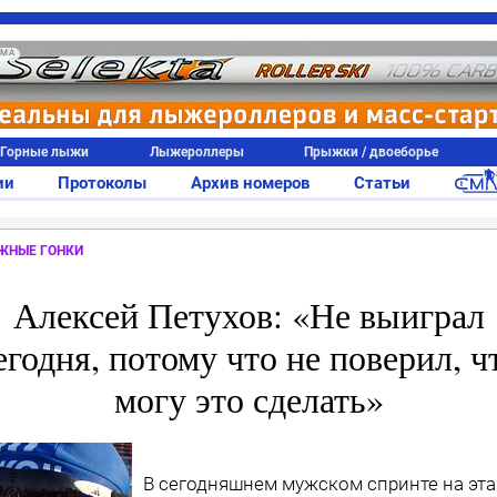
АМА
Горные лыжи
Лыжероллеры
Прыжки / двоеборье
ии
Протоколы
Архив номеров
Статьи
ЖНЫЕ ГОНКИ
Алексей Петухов: «Не выиграл
егодня, потому что не поверил, ч
могу это сделать»
В сегодняшнем мужском спринте на эт