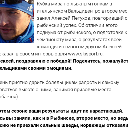
Кубка мира по лыжным гонкам в
итальянском Вальдидентро второе мес
занял Алексей Петухов, повторивший 
рыбинский успех. Об отличии этого
подиума от рыбинского, о подготовке к
чемпионату мира, о результатах всей
команды и о многом другом Алексей
сказал в своём интервью для www.skisport.ru:
лексей, поздравляю с победой! Поделитесь, пожалуйст
ельщиками своими эмоциями.
чень приятно дарить болельщикам радость и самому
оваться вместе с ними, занимая призовые места
ыбается).
 этом сезоне ваши результаты идут по нарастающей.
сь вы заняли, как и в Рыбинске, второе место, но ведь
сию не приехали сильные шведы, норвежцы отказал