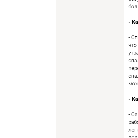
бол
- К
- С
что
утр
спа
пер
спа
мож
- К
- С
раб
лег
поя