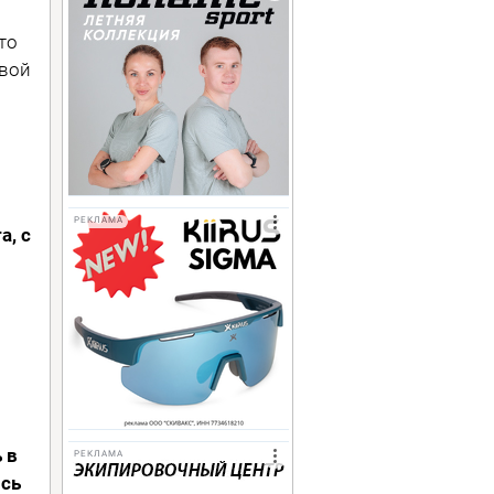
то
свой
РЕКЛАМА
а, с
 в
РЕКЛАМА
ись