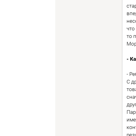
ста
впе
нес
что
то 
Мор
- К
- Р
С д
тов
сна
дру
Пар
име
кон
рез