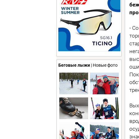
беж
про
- С
тор
ста
нег
выс
Беговые лыжи
| Новые фото
оши
Пок
обс
тре
Вых
кон
вро
осу
зна