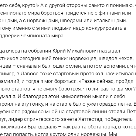
его себе, круто!» А с другой стороны сам-то я понимаю, 
чемпионате мира бороться придется не с финнами или
онцами, а с норвежцами, шведами или итальянцами.
тому именно с этими людьми надо конкурировать в
ддверии чемпионата мира.
да вчера на собрании Юрий Михайлович называл
стников сегодняшней гонки: норвежцев, шведов чехов,
нцев – сначала я был ошеломлен, а потом вспомнил, чт
ример, в Давосе тоже стартовый протокол насчитывал 
фамилий, и тогда я мог бороться. «Разве сейчас, пройдя
лько стартов, я не смогу бороться, что ли, раз тогда мог?!
умал я. И благодаря этой мимолетной мысли я себя
троил на эту гонку, и на старте было уже гораздо легче. 
уфинале рядом со мной на стартовой линии стояли Пет
туг, лидер спринтерского зачета Хаттестад, победитель
лификации Брандсдаль – как раз та обстановка, в кото
ечтал попасть, когда кругом одни норвежцы. Мы