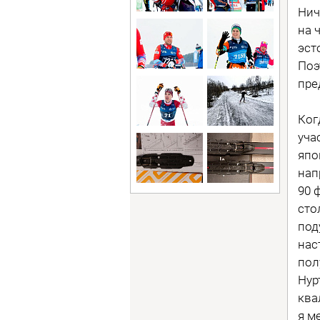
Нич
на 
эст
Поэ
пре
Ког
уча
япо
нап
90 
сто
под
нас
пол
Нур
ква
я м