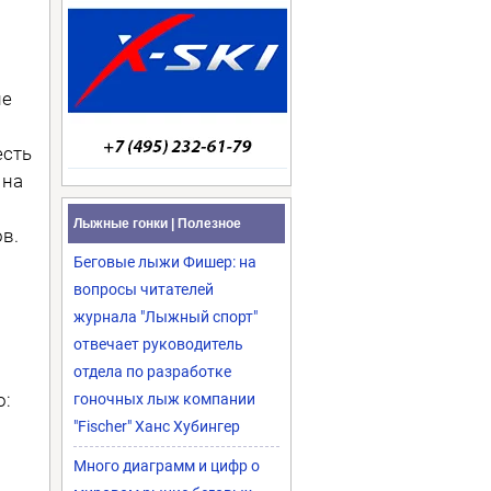
не
есть
 на
Лыжные гонки | Полезное
в.
Беговые лыжи Фишер: на
вопросы читателей
.
журнала "Лыжный спорт"
отвечает руководитель
отдела по разработке
о:
гоночных лыж компании
"Fischer" Ханс Хубингер
Много диаграмм и цифр о