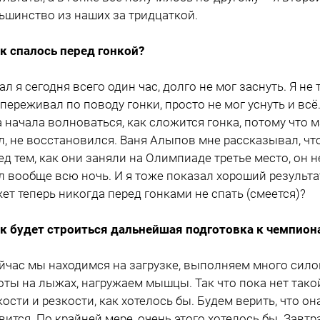
ьшинство из наших за тридцаткой.
ак спалось перед гонкой?
пал я сегодня всего один час, долго не мог заснуть. Я не 
 переживал по поводу гонки, просто не мог уснуть и всё.
а начала волноваться, как сложится гонка, потому что 
л, не восстановился. Ваня Алыпов мне рассказывал, чт
ед тем, как они заняли на Олимпиаде третье место, он н
л вообще всю ночь. И я тоже показал хороший результа
ет теперь никогда перед гонками не спать (смеется)?
ак будет строиться дальнейшая подготовка к чемпион
ейчас мы находимся на загрузке, выполняем много сил
оты на лыжах, нагружаем мышцы. Так что пока нет тако
кости и резкости, как хотелось бы. Будем верить, что он
вится. По крайней мере, очень этого хотелось бы. Завтр