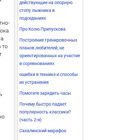
действующие на опорную
стопу лыжника в
подседаниях
тно-
Про Колю Припускова
пока
на
Построение тренировочных
 то
планов любителей, не
т
ориентированных на участие
в соревнованиях
ошибки в технике и способы
их устранения
,
Помогите зарядить часы
Почему быстро падает
популярность классики?
но
(часть 2-я)
а
Сахалинский марафон
о