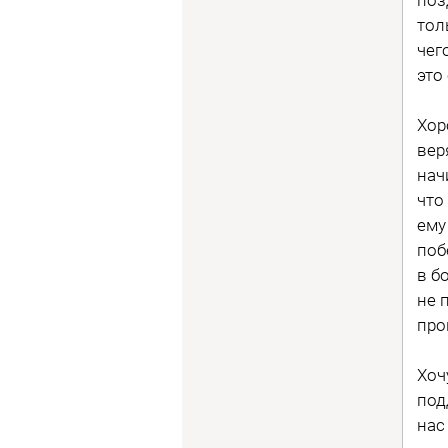
тол
чег
это
Хор
вер
нач
что
ему
поб
в б
не 
про
Хоч
под
нас