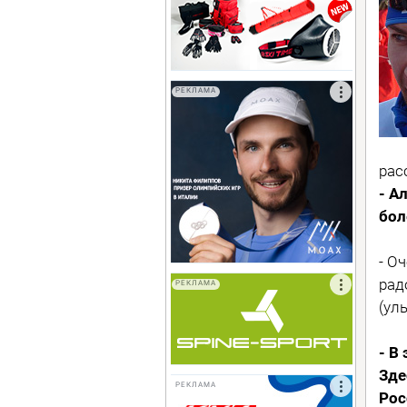
РЕКЛАМА
рас
- А
бол
- О
рад
РЕКЛАМА
(ул
- В
Зде
РЕКЛАМА
Рос