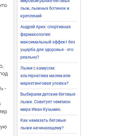
мировом рынке беговых
что
лыж, лыжных ботинок и
креплений
Андрей Арих: спортивная
фармакология:
максимальный эффект без
ущерба для здоровья - это
реально?
о,
Лыжи с камусом:
под
альтернатива мазям или
маркетинговая уловка?
» -
Выбираем детские беговые
лыжи. Советует чемпион
В
мира Иван Кузьмин.
тер
Как намазать беговые
рую
лыжи начинающему?