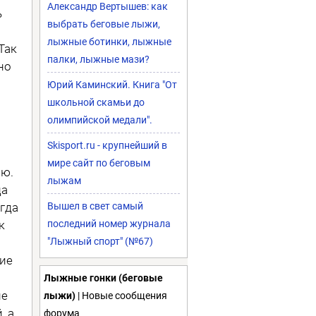
Александр Вертышев: как
ь
выбрать беговые лыжи,
лыжные ботинки, лыжные
Так
палки, лыжные мази?
но
Юрий Каминский. Книга "От
школьной скамьи до
олимпийской медали".
Skisport.ru - крупнейший в
мире сайт по беговым
аю.
лыжам
да
огда
Вышел в свет самый
к
последний номер журнала
"Лыжный спорт" (№67)
ие
Лыжные гонки (беговые
ие
лыжи)
| Новые сообщения
, а
форума