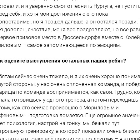
ртовали, и я уверенно смог оттеснить Нуртуга, не пустит
ред себя, и хотя мои достижения с его пока
опоставимы, но я прошел дальше, а он остался позади. 
 я доволен, счастлив, меня все поздравляют, но все рав
первое призовое место в Дюссельдорфе вместе с Колей
иловым – самое запоминающееся по эмоциям.
ак оцените выступления остальных наших ребят?
ебятам сейчас очень тяжело, и я их очень хорошо поним
ругой стороны, у нас очень сплоченная команда, и побе
арища по команде воспринимается, как своя. Трудно, к
чала готовишься у одного тренера, а потом переходишь 
гому, как это сейчас произошло с Мориловым и
феновым – подготовка ломается. Еще огромное значен
ет психология, настрой на гонку: мы бежали тут
трольную тренировку, в которой показали очень близк
ультаты, а в гонке всё получилось по-другому – я второй