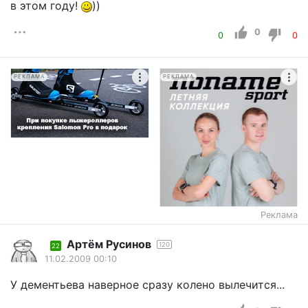
в этом году!
))
0
0
0
РЕКЛАМА
РЕКЛАМА
Реклама
Артём Русинов
120
22
11.02.2009 00:10
У дементьева наверное сразу колено вылечится...