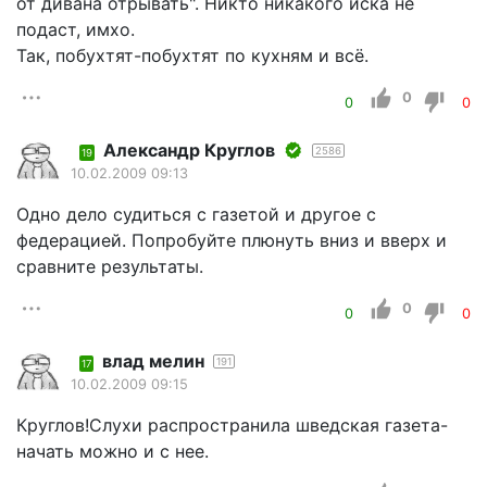
от дивана отрывать". Никто никакого иска не
подаст, имхо.
Так, побухтят-побухтят по кухням и всё.
0
0
0
Александр Круглов
2586
19
10.02.2009 09:13
Одно дело судиться с газетой и другое с
федерацией. Попробуйте плюнуть вниз и вверх и
сравните результаты.
0
0
0
влад мелин
191
17
10.02.2009 09:15
Круглов!Слухи распространила шведская газета-
начать можно и с нее.