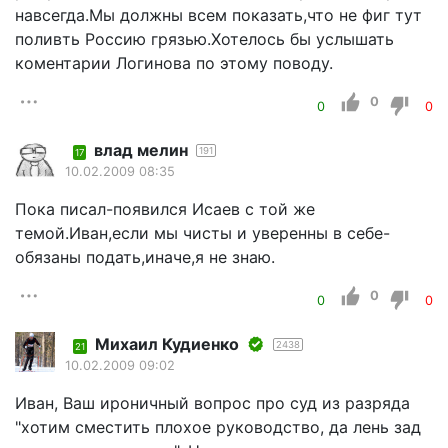
навсегда.Мы должны всем показать,что не фиг тут
поливть Россию грязью.Хотелось бы услышать
коментарии Логинова по этому поводу.
0
0
0
влад мелин
191
17
10.02.2009 08:35
Пока писал-появился Исаев с той же
темой.Иван,если мы чисты и уверенны в себе-
обязаны подать,иначе,я не знаю.
0
0
0
Михаил Кудиенко
2438
21
10.02.2009 09:02
Иван, Ваш ироничный вопрос про суд из разряда
"хотим сместить плохое руководство, да лень зад