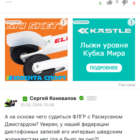
0
0
0
РЕКЛАМА
РЕКЛАМА
Реклама
Сергей Коновалов
3665
21
10.02.2009 10:08
А на основе чего судиться ФЛГР с Расмусеном
Дамсгардом? Уверен, у нашей федерации
диктофонных записей его интервью шведским
журналистам нет (да и было ли оно?),