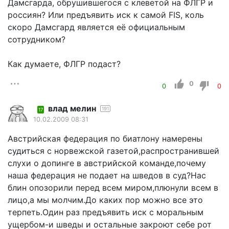
Дамсгарда, обрушившегося с клеветой на ФЛГР и
россиян? Или предъявить иск к самой FIS, коль
скоро Дамсгард является её официальным
сотрудником?
Как думаете, ФЛГР подаст?
0
0
0
влад мелин
191
17
10.02.2009 08:31
Австрийская федерация по биатлону намерены
судиться с норвежской газетой,распространившей
слухи о допинге в австрийской команде,почему
наша федерация не подает на шведов в суд?Нас
блин опозорили перед всем миром,плюнули всем в
лицо,а мы молчим.До каких пор можно все это
терпеть.Один раз предъявить иск с моральным
ущербом-и шведы и остальные закроют себе рот