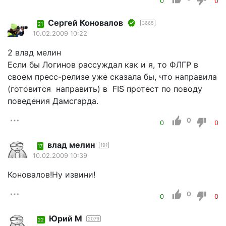
0
0
Сергей Коновалов
3665
21
10.02.2009 10:22
2 влад мелин
Если бы Логинов рассуждал как и я, то ФЛГР в
своем пресс-релизе уже сказала бы, что направила
(готовится направить) в FIS протест по поводу
поведения Дамсгарда.
0
0
0
влад мелин
191
17
10.02.2009 10:39
Коновалов!Ну извини!
0
0
0
Юрий М
2079
22