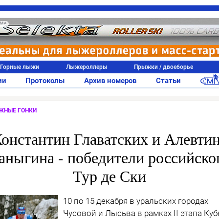
АМА
Горные лыжи
Лыжероллеры
Прыжки / двоеборье
ии
Протоколы
Архив номеров
Статьи
ЖНЫЕ ГОНКИ
онстантин Главатских и Алевти
аныгина - победители российско
Тур де Ски
10 по 15 декабря в уральских городах
Чусовой и Лысьва в рамках II этапа Куб