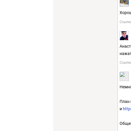
Хорош
Ссылк
Анаст
нажат
Ссылк
Немно
План 
и
http
Общий