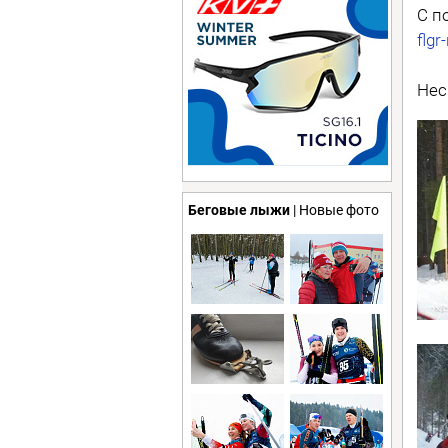
С п
flgr
Нес
Беговые лыжи
| Новые фото