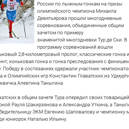
России по лыжным гонкам на призы
олимпийского чемпиона Михаила
Девятьярова прошли многодневные
соревнования, объединенные общим
зачетом по примеру
знаменитой многодневки Тур де Ски. В
программу соревнований вошли
ьковый 2,8-километровый пролог, классические гонка 
инт, коньковая гонка и гонка преследования с финишем
у. Победу в состязаниях одержали участник чемпионато
а и Олимпийских игр Константин Главатских из Удмурт
квичка Алевтина Таныгина.
ватских в общем зачете Тура опередил своих товарищей
рной Рауля Шакирзянова и Александра Уткина, а Таныг
обедительницу ЭКМ Евгению Шаповалову и чемпионку 
ди юниорок Наталью Ильину.