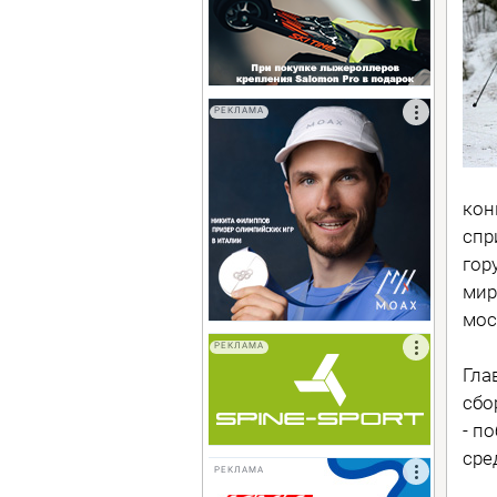
РЕКЛАМА
кон
спр
гор
мир
мос
РЕКЛАМА
Гла
сбо
- п
сре
РЕКЛАМА