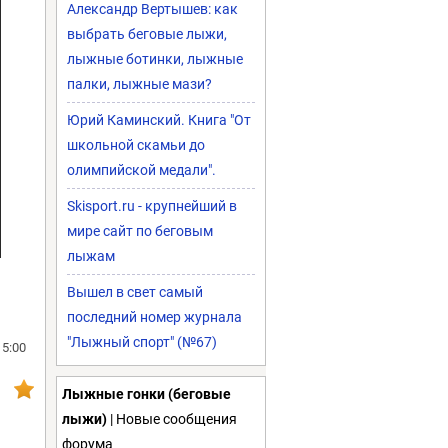
Александр Вертышев: как
выбрать беговые лыжи,
лыжные ботинки, лыжные
палки, лыжные мази?
Юрий Каминский. Книга "От
школьной скамьи до
олимпийской медали".
Skisport.ru - крупнейший в
мире сайт по беговым
лыжам
Вышел в свет самый
последний номер журнала
"Лыжный спорт" (№67)
15:00
Лыжные гонки (беговые
лыжи)
| Новые сообщения
форума