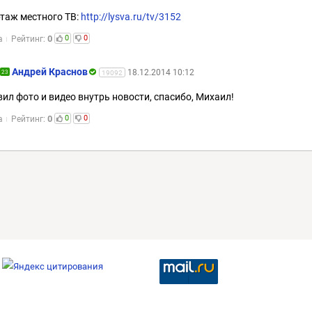
таж местного ТВ:
http://lysva.ru/tv/3152
0
0
0
а
Рейтинг:
Андрей Краснов
18.12.2014 10:12
23
19092
ил фото и видео внутрь новости, спасибо, Михаил!
0
0
0
а
Рейтинг: