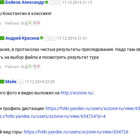
Бойков Александр
17.12.2014 21:12
14
17628
 Константин в классике!
0
0
0
а
Рейтинг:
Андрей Краснов
17.12.2014 21:51
23
19092
асия, в протоколах чистые результаты преследования. Надо там с
ь на выбор файла и посмотреть результат тура
0
0
0
а
Рейтинг:
Майк
17.12.2014 22:29
14
96
го фото и видео выложил на
http://xczone.ru/
.
и профиль дистанции:
https://fotki.yandex.ru/users/xczone-ru/view/
s://fotki.yandex.ru/users/xczone-ru/view/654724?p=4
 вид горы:
https://fotki.yandex.ru/users/xczone-ru/view/654726