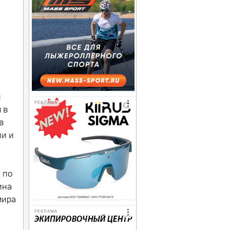
и
РЕКЛАМА
 в
в
ии и
 по
ина
мира
РЕКЛАМА