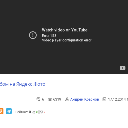
бом на Яндекс.Фото
6
6319
Андрей Краснов
17.12.2014 
0
Рейтинг:
0
0