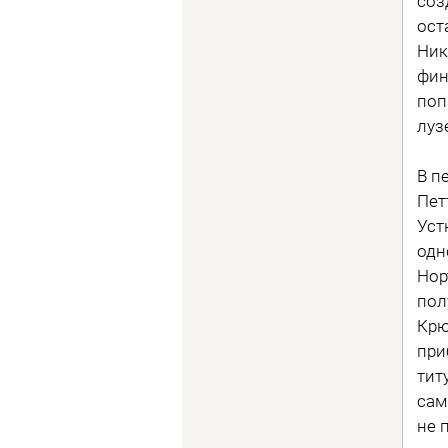
соз
ост
Ник
фин
поп
луз
В п
Пет
Уст
одн
Нор
пол
Крю
при
тит
сам
не 