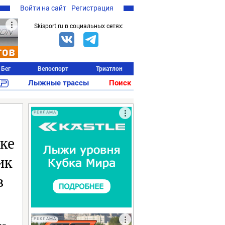
Войти на сайт
Регистрация
Skisport.ru в социальных сетях:
Бег
Велоспорт
Триатлон
Лыжные трассы
Поиск
РЕКЛАМА
ке
ик
в
РЕКЛАМА