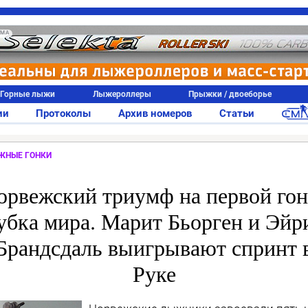
АМА
Горные лыжи
Лыжероллеры
Прыжки / двоеборье
ии
Протоколы
Архив номеров
Статьи
ЖНЫЕ ГОНКИ
орвежский триумф на первой гон
убка мира. Марит Бьорген и Эйр
Брандсдаль выигрывают спринт 
Руке