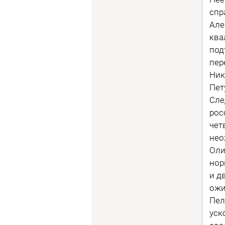
спр
Але
ква
под
пер
Ник
Пет
Сле
рос
чет
нео
Оли
нор
и д
ожи
Пел
уск