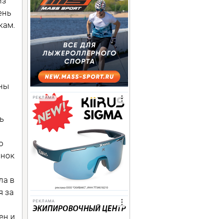
из
ень
кам.
аны
РЕКЛАМА
ь
ю
янок
ла в
я за
РЕКЛАМА
ен и