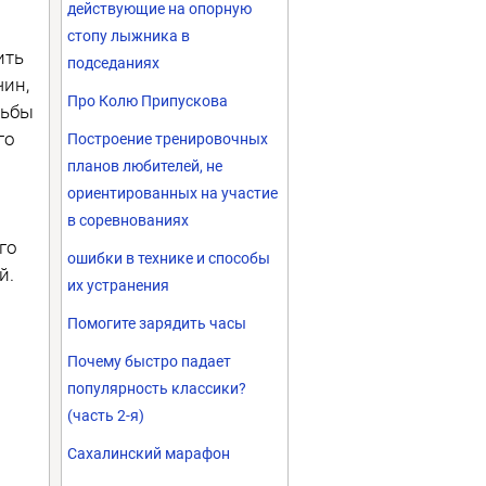
действующие на опорную
стопу лыжника в
ить
подседаниях
чин,
Про Колю Припускова
рьбы
го
Построение тренировочных
планов любителей, не
ориентированных на участие
в соревнованиях
го
ошибки в технике и способы
й.
их устранения
Помогите зарядить часы
Почему быстро падает
популярность классики?
(часть 2-я)
Сахалинский марафон