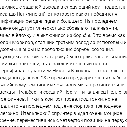
авились с задачей выхода в следующий круг, подвел л
ксандр Панжинский, от которого как от победителя
лификации сегодня ждали большего. На последнем
ъеме он допустил несколько сбоев в отталкивании,
ешел в ёлочку и выключился из борьбы. В то время как
олай Морилов, ставший третьим вслед за Устюговым и
уховым, шансы на продолжение борьбы сохранил.
дующим забегом, к которому было приковано внимани
сийских зрителей, стал заключительный пятый
вертьфинал с участием Никиты Крюкова, показавшего
жиданно далекое 23-е время в предварительных забега
мпийскому чемпиону и чемпиону мира противостояли
вежцы - Гульберг и средний Нортуг - итальянец Пеллег
вое финнов. Никита контролировал ход гонки, но не
дал, что на последнем подъеме сюрприз преподнесет
легрино. Итальянский спринтер выдал очень мощное
орение, переместившись с четвертой позиции на перву