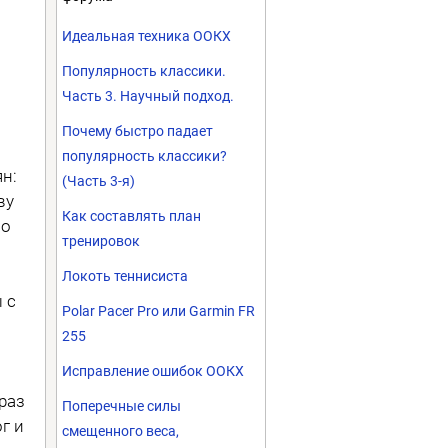
Идеальная техника ООКХ
Популярность классики.
Часть 3. Научный подход.
Почему быстро падает
популярность классики?
н:
(Часть 3-я)
ву
Как составлять план
по
тренировок
Локоть теннисиста
 с
Polar Pacer Pro или Garmin FR
255
Исправление ошибок ООКХ
в
раз
Поперечные силы
г и
смещенного веса,