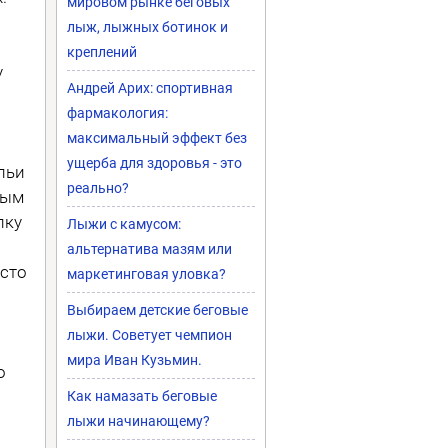
мировом рынке беговых
лыж, лыжных ботинок и
креплений
у
Андрей Арих: спортивная
фармакология:
максимальный эффект без
ущерба для здоровья - это
льи
реально?
ным
лку
Лыжи с камусом:
альтернатива мазям или
есто
маркетинговая уловка?
Выбираем детские беговые
лыжи. Советует чемпион
мира Иван Кузьмин.
о
Как намазать беговые
лыжи начинающему?