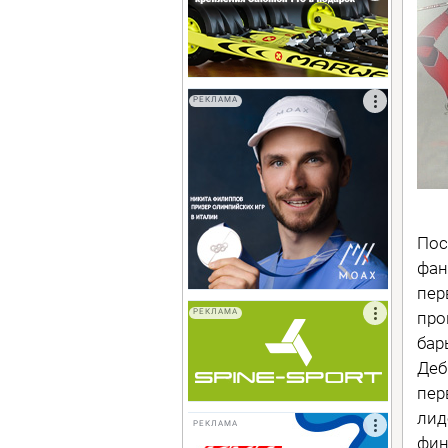
РЕКЛАМА
Пос
фан
пер
РЕКЛАМА
про
бар
Деб
пер
лид
РЕКЛАМА
фин