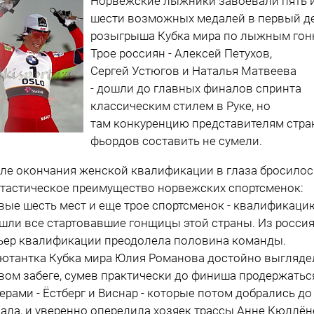
Норвежские лыжники завоевали пять 
шести возможных медалей в первый д
розыгрыша Кубка мира по лыжным гон
Трое россиян - Алексей Петухов,
Сергей Устюгов и Наталья Матвеева
- дошли до главных финалов спринта
классическим стилем в Руке, но
там конкуренцию представителям стр
фьордов составить не сумели.
ле окончания женской квалификации в глаза бросилос
тастическое преимущество норвежских спортсменок:
вые шесть мест и еще трое спортсменок - квалификаци
шли все стартовавшие гонщицы этой страны. Из росси
ьер квалификации преодолела половина команды.
ютантка Кубка мира Юлия Романова достойно выгляде
вом забеге, сумев практически до финиша продержатьс
ерами - Ёстберг и Виснар - которые потом добрались до
ала, и уверенно опередила хозяек трассы Анне Кюллён