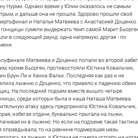
ну Нурми. Однако время у Юлии оказалось не самым
трым, и дальше она не прошла. Здорово прошли свой
вертьфинал и Наталья Матвеева с Анастасией Доценко.
 гонщицы сумели выдержать темп самой Марит Бьорге
ли в следующий раунд: одна напрямую, другая - по
мени.
олуфинале Матвеева и Доценко попали во второй забег
 им, кроме Бьорген, противостояли Юстина Ковальчик,
ин Брун-Ли и Ханна Фальк. Последняя как раз и не
елила лыжню с Доценко, что привело к падению обеих
щиц. На последний подъем вместе вышло четыре
ницы, среди которых была и наша Наташа Матвеева.
ительную атаку здесь предприняла Юстина Ковальчик,
орая, избегая отдачи, буквально прыгала на лыжи,
лачивая их в лыжню. Но если на подъеме такая тактика
я оправдывала, то на равнине подмерзшая мазь
епилась за лыжню, и Юстина не сумела устоять на ногах