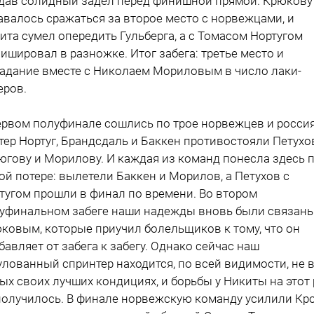
дав солидный задел перед финишной прямой. Крюкову
авалось сражаться за второе место с норвежцами, и
ита сумел опередить Гульберга, а с Томасом Нортугом
ишировал в разножке. Итог забега: третье место и
адание вместе с Николаем Мориловым в число лаки-
еров.
ервом полуфинале сошлись по трое норвежцев и россия
тер Нортуг, Брандсдаль и Баккен противостояли Петухо
югову и Морилову. И каждая из команд понесла здесь 
ой потере: вылетели Баккен и Морилов, а Петухов с
тугом прошли в финал по времени. Во втором
уфинальном забеге наши надежды вновь были связаны
ковым, которые приучил болельщиков к тому, что он
бавляет от забега к забегу. Однако сейчас наш
улованный спринтер находится, по всей видимости, не 
ых своих лучших кондициях, и борьбы у Никиты на этот 
получилось. В финале норвежскую команду усилили Кро