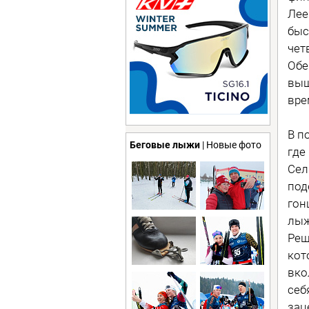
Лее
быс
чет
Обе
выш
вре
В п
Беговые лыжи
| Новые фото
где
Сел
под
гон
лыж
Реш
кот
вко
себ
зац