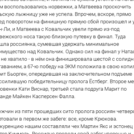
м воспользовались норвежки, а Матвеева проскочить
ьскую лыжницу уже не успела. Впрочем, вскоре, прямо
ед поворотом на финишную прямую сбой произошел и 
н-Ли, и Матвеева с Ковальчик увели прямо из-под
вежского носа такую близкую путевку в финал. Туда
шла россиянка, сумевшая удержать минимальное
имущество над Ковальчик. Однако сил на финал у Ната
 не хватило - в нём она финишировала шестой с солид
таванием, а 67-ю победу на ЭКМ положила в свою копи
ит Бьорген, опередившая на заключительном подъеме
ссилившую победительницу пролога Ёстберг. Второе м
ловенки Кати Виснар, третьей стала подруга Марит по
анде Майкен Касперсен Фалла.
ужчин из пяти прошедших сито пролога россиян четвер
ртовали в первом же забеге: все, кроме Крюкова.
куренцию нашим составляли чех Мартин Якс и эстонец
тер Куммель. Россияне провели свой забег уверенно и