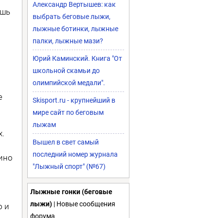
Александр Вертышев: как
ишь
выбрать беговые лыжи,
лыжные ботинки, лыжные
палки, лыжные мази?
Юрий Каминский. Книга "От
школьной скамьи до
олимпийской медали".
е
Skisport.ru - крупнейший в
мире сайт по беговым
лыжам
х.
Вышел в свет самый
последний номер журнала
рино
"Лыжный спорт" (№67)
Лыжные гонки (беговые
лыжи)
| Новые сообщения
ю и
форума