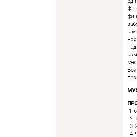
оди
Фос
фин
заб
как
нор
под
ком
мес
Бра
про
МУ
ПР
1 6
2 1
3 2
4 9