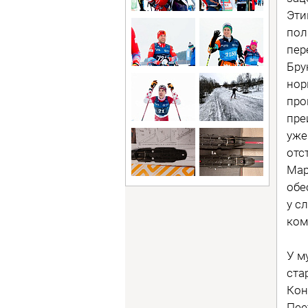
Эти
пол
пер
Бру
нор
про
пре
уже
отс
Мар
обе
у с
ком
У м
ста
Кон
Пее