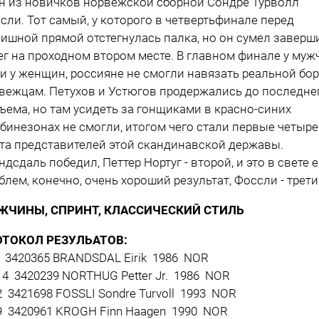
н из новичков норвежской сборной Сондре Турволл
сли. Тот самый, у которого в четвертьфинале перед
ишной прямой отстегнулась палка, но он сумел заверш
ег на проходном втором месте. В главном финале у муж
 и у женщин, россияне не смогли навязать реальной бо
вежцам. Петухов и Устюгов продержались до последне
ъема, но там усидеть за гонщиками в красно-синих
бинезонах не смогли, итогом чего стали первые четыре
та представителей этой скандинавской державы.
ндсдаль победил, Петтер Нортуг - второй, и это в свете е
блем, конечно, очень хороший результат, Фоссли - трети
ЖЧИНЫ, СПРИНТ, КЛАССИЧЕСКИЙ СТИЛЬ
ОТОКОЛ РЕЗУЛЬАТОВ:
 3420365 BRANDSDAL Eirik 1986 NOR
4 3420239 NORTHUG Petter Jr. 1986 NOR
 3421698 FOSSLI Sondre Turvoll 1993 NOR
 3420961 KROGH Finn Haagen 1990 NOR