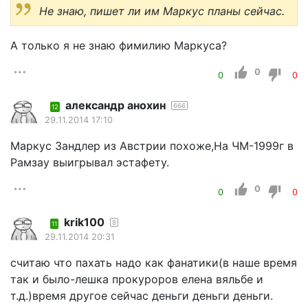
Не знаю, пишет ли им Маркус планы сейчас.
А только я не знаю фимилию Маркуса?
0
0
0
александр анохин
666
12
29.11.2014 17:10
Маркус Зандлер из Австрии похоже,На ЧМ-1999г в
Рамзау выигрывал эстафету.
0
0
0
krik100
8
11
29.11.2014 20:31
считаю что пахать надо как фанатики(в наше время
так и было-лешка прокуроров елена вяльбе и
т.д.)время другое сейчас деньги деньги деньги.