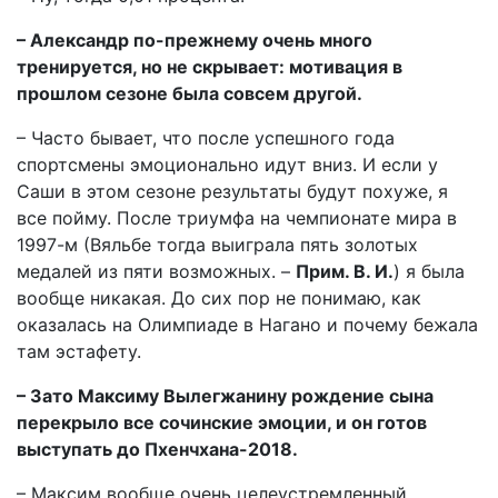
– Александр по-прежнему очень много
тренируется, но не скрывает: мотивация в
прошлом сезоне была совсем другой.
– Часто бывает, что после успешного года
спортсмены эмоционально идут вниз. И если у
Саши в этом сезоне результаты будут похуже, я
все пойму. После триумфа на чемпионате мира в
1997-м (Вяльбе тогда выиграла пять золотых
медалей из пяти возможных. –
Прим. В. И.
) я была
вообще никакая. До сих пор не понимаю, как
оказалась на Олимпиаде в Нагано и почему бежала
там эстафету.
– Зато Максиму Вылегжанину рождение сына
перекрыло все сочинские эмоции, и он готов
выступать до Пхенчхана-2018.
– Максим вообще очень целеустремленный