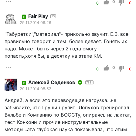
0
0
0
Fair Play
35
11
29.11.2014 06:26
"Табуретки","материал"- прикольно звучит. Е.В. все
правильно говорит и тем более делает. Гонять их
надо. Может быть через 2 года смогут
попасть,хотя бы, в десятку на этапе КМ.
0
0
0
Алексей Седенков
7881
11
29.11.2014 08:52
Андрей, а если это переводящая нагрузка...не
забывайте, что Грушин рулит...Лопухов тренировал
Вяльбе и Компанию по БОССТу, опираясь на лактат,
тест Конкони и прочие инструментальные
методы...эта глубокая наука показывала, что этим