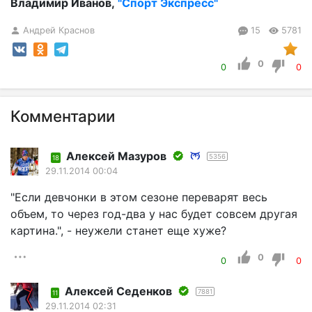
Владимир Иванов,
"Спорт Экспресс"
Андрей Краснов
15
5781
0
0
0
Комментарии
Алексей Мазуров
5356
18
29.11.2014 00:04
"Если девчонки в этом сезоне переварят весь
объем, то через год-два у нас будет совсем другая
картина.", - неужели станет еще хуже?
0
0
0
Алексей Седенков
7881
11
29.11.2014 02:31