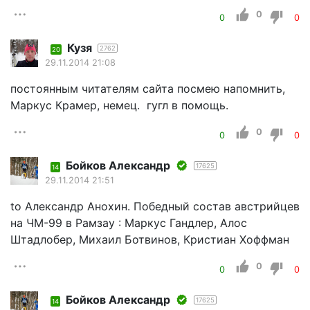
0
0
0
Кузя
2762
20
29.11.2014 21:08
постоянным читателям сайта посмею напомнить,
Маркус Крамер, немец. гугл в помощь.
0
0
0
Бойков Александр
17625
14
29.11.2014 21:51
to Александр Анохин. Победный состав австрийцев
на ЧМ-99 в Рамзау : Маркус Гандлер, Алос
Штадлобер, Михаил Ботвинов, Кристиан Хоффман
0
0
0
Бойков Александр
17625
14