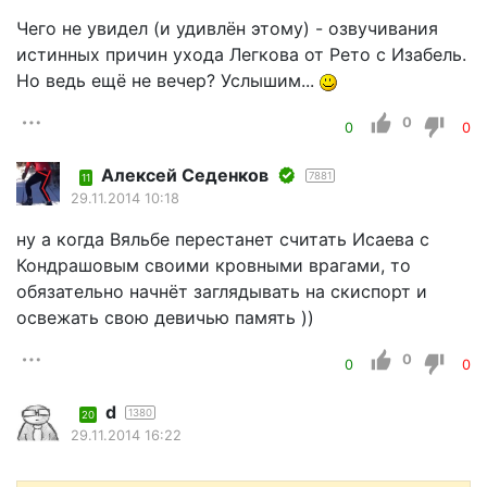
Чего не увидел (и удивлён этому) - озвучивания
истинных причин ухода Легкова от Рето с Изабель.
Но ведь ещё не вечер? Услышим...
0
0
0
Алексей Седенков
7881
11
29.11.2014 10:18
ну а когда Вяльбе перестанет считать Исаева с
Кондрашовым своими кровными врагами, то
обязательно начнёт заглядывать на скиспорт и
освежать свою девичью память ))
0
0
0
d
1380
20
29.11.2014 16:22