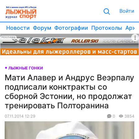
Войти
Новости
Форум
Фотографии
Протоколы
Архи
РЕКЛАМА
ЛЫЖНЫЕ ГОНКИ
Мати Алавер и Андрус Веэрпалу
подписали конктракты со
сборной Эстонии, но продолжат
тренировать Полторанина
07.11.2014 12:29
0
3854