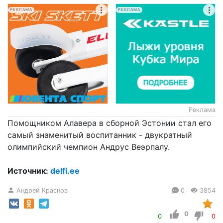
РЕКЛАМА
РЕКЛАМА
Реклама
Помощником Алавера в сборной Эстонии стал его
самый знаменитый воспитанник - двукратный
олимпийский чемпион Андрус Веэрпалу.
Источник:
delfi.ee
Андрей Краснов
0
3854
0
0
0