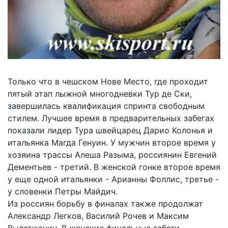
Только что в чешском Нове Место, где проходит
пятый этап лыжной многодневки Тур де Ски,
завершилась квалификация спринта свободным
стилем. Лучшее время в предварительных забегах
показали лидер Тура швейцарец Дарио Колонья и
итальянка Магда Генуин. У мужчин второе время у
хозяина трассы Алеша Разыма, россиянин Евгений
Дементьев - третий. В женской гонке второе время
у еще одной итальянки - Арианны Фоллис, третье -
у словенки Петры Майдич.
Из россиян борьбу в финалах также продолжат
Александр Легков, Василий Рочев и Максим
Вылегжанин. В женские финальные забеги