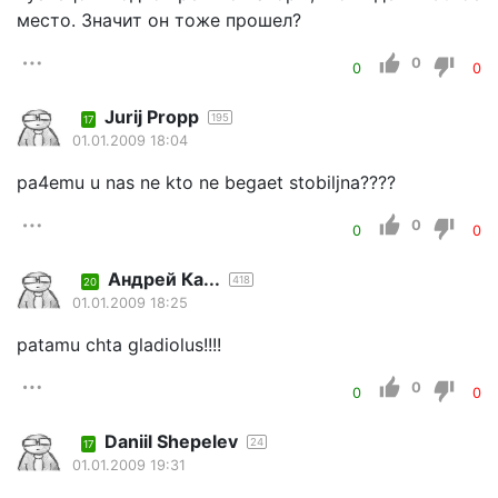
место. Значит он тоже прошел?
0
0
0
Jurij Propp
195
17
01.01.2009 18:04
pa4emu u nas ne kto ne begaet stobiljna????
0
0
0
Андрей Ка...
418
20
01.01.2009 18:25
patamu chta gladiolus!!!!
0
0
0
Daniil Shepelev
24
17
01.01.2009 19:31