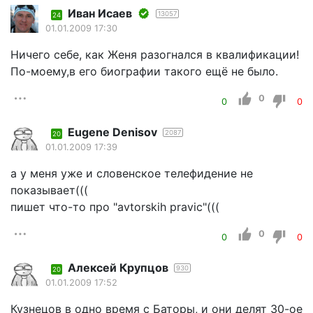
Иван Исаев
13057
24
01.01.2009 17:30
Ничего себе, как Женя разогнался в квалификации!
По-моему,в его биографии такого ещё не было.
0
0
0
Eugene Denisov
2087
20
01.01.2009 17:39
а у меня уже и словенское телефидение не
показывает(((
пишет что-то про "avtorskih pravic"(((
0
0
0
Алексей Крупцов
930
20
01.01.2009 17:52
Кузнецов в одно время с Баторы, и они делят 30-ое