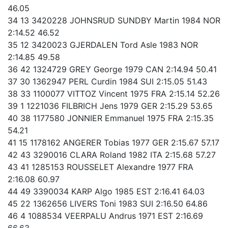
46.05
34 13 3420228 JOHNSRUD SUNDBY Martin 1984 NOR
2:14.52 46.52
35 12 3420023 GJERDALEN Tord Asle 1983 NOR
2:14.85 49.58
36 42 1324729 GREY George 1979 CAN 2:14.94 50.41
37 30 1362947 PERL Curdin 1984 SUI 2:15.05 51.43
38 33 1100077 VITTOZ Vincent 1975 FRA 2:15.14 52.26
39 1 1221036 FILBRICH Jens 1979 GER 2:15.29 53.65
40 38 1177580 JONNIER Emmanuel 1975 FRA 2:15.35
54.21
41 15 1178162 ANGERER Tobias 1977 GER 2:15.67 57.17
42 43 3290016 CLARA Roland 1982 ITA 2:15.68 57.27
43 41 1285153 ROUSSELET Alexandre 1977 FRA
2:16.08 60.97
44 49 3390034 KARP Algo 1985 EST 2:16.41 64.03
45 22 1362656 LIVERS Toni 1983 SUI 2:16.50 64.86
46 4 1088534 VEERPALU Andrus 1971 EST 2:16.69
66.63