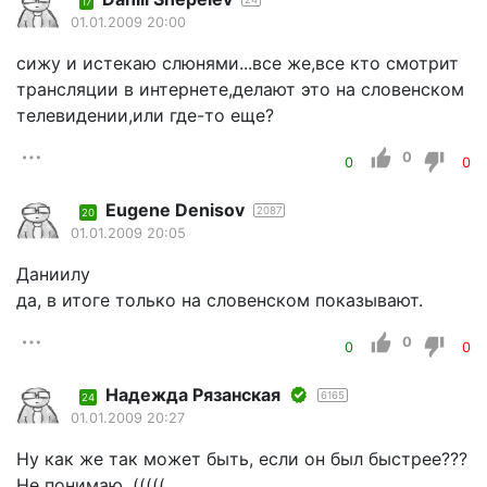
17
01.01.2009 20:00
сижу и истекаю слюнями...все же,все кто смотрит
трансляции в интернете,делают это на словенском
телевидении,или где-то еще?
0
0
0
Eugene Denisov
2087
20
01.01.2009 20:05
Даниилу
да, в итоге только на словенском показывают.
0
0
0
Надежда Рязанская
6165
24
01.01.2009 20:27
Ну как же так может быть, если он был быстрее???
Не понимаю. (((((