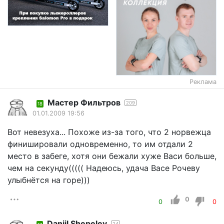
Реклама
Мастер Фильтров
209
18
01.01.2009 19:56
Вот невезуха... Похоже из-за того, что 2 норвежца
финишировали одновременно, то им отдали 2
место в забеге, хотя они бежали хуже Васи больше,
чем на секунду((((( Надеюсь, удача Васе Рочеву
улыбнётся на горе)))
0
0
0
Daniil Shepelev
24