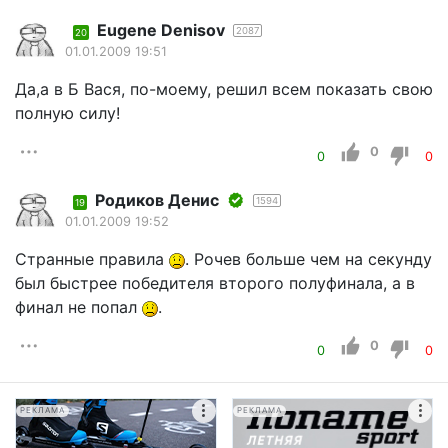
Eugene Denisov
2087
20
01.01.2009 19:51
Да,а в Б Вася, по-моему, решил всем показать свою
полную силу!
0
0
0
Родиков Денис
1594
19
01.01.2009 19:52
Странные правила
. Рочев больше чем на секунду
был быстрее победителя второго полуфинала, а в
финал не попал
.
0
0
0
РЕКЛАМА
РЕКЛАМА