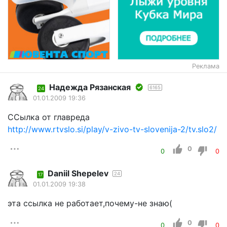
Реклама
Надежда Рязанская
6165
24
01.01.2009 19:36
ССылка от главреда
http://www.rtvslo.si/play/v-zivo-tv-slovenija-2/tv.slo2/
0
0
0
Daniil Shepelev
24
17
01.01.2009 19:38
эта ссылка не работает,почему-не знаю(
0
0
0