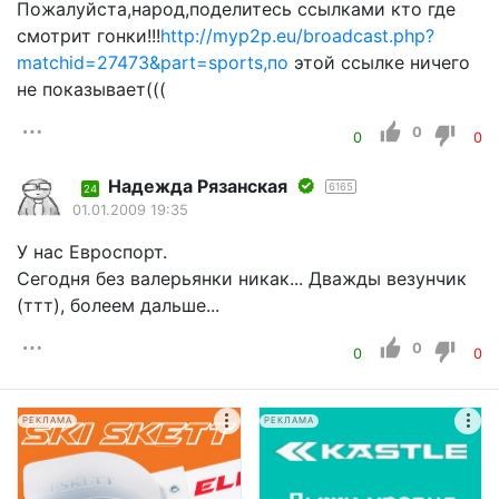
Пожалуйста,народ,поделитесь ссылками кто где
смотрит гонки!!!
http://myp2p.eu/broadcast.php?
matchid=27473&part=sports,по
этой ссылке ничего
не показывает(((
0
0
0
Надежда Рязанская
6165
24
01.01.2009 19:35
У нас Евроспорт.
Сегодня без валерьянки никак... Дважды везунчик
(ттт), болеем дальше...
0
0
0
РЕКЛАМА
РЕКЛАМА