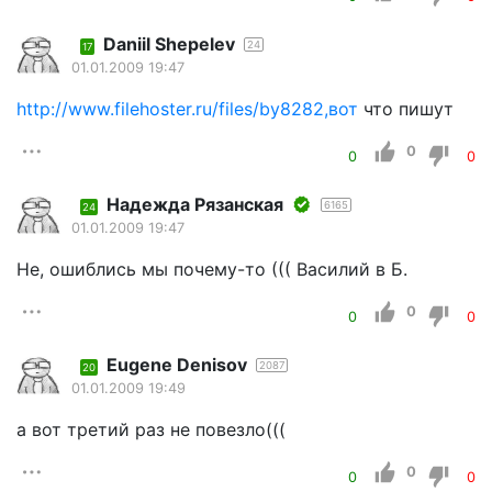
Daniil Shepelev
24
17
01.01.2009 19:47
http://www.filehoster.ru/files/by8282,вот
что пишут
0
0
0
Надежда Рязанская
6165
24
01.01.2009 19:47
Не, ошиблись мы почему-то ((( Василий в Б.
0
0
0
Eugene Denisov
2087
20
01.01.2009 19:49
а вот третий раз не повезло(((
0
0
0