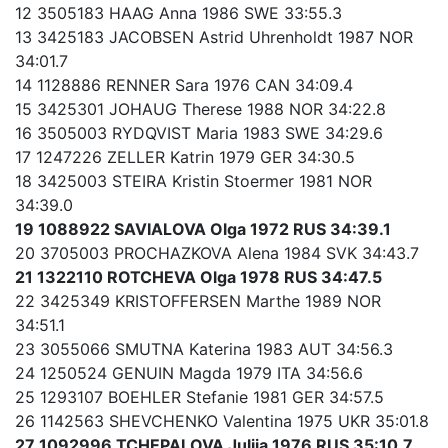
12 3505183 HAAG Anna 1986 SWE 33:55.3
13 3425183 JACOBSEN Astrid Uhrenholdt 1987 NOR
34:01.7
14 1128886 RENNER Sara 1976 CAN 34:09.4
15 3425301 JOHAUG Therese 1988 NOR 34:22.8
16 3505003 RYDQVIST Maria 1983 SWE 34:29.6
17 1247226 ZELLER Katrin 1979 GER 34:30.5
18 3425003 STEIRA Kristin Stoermer 1981 NOR
34:39.0
19 1088922 SAVIALOVA Olga 1972 RUS 34:39.1
20 3705003 PROCHAZKOVA Alena 1984 SVK 34:43.7
21 1322110 ROTCHEVA Olga 1978 RUS 34:47.5
22 3425349 KRISTOFFERSEN Marthe 1989 NOR
34:51.1
23 3055066 SMUTNA Katerina 1983 AUT 34:56.3
24 1250524 GENUIN Magda 1979 ITA 34:56.6
25 1293107 BOEHLER Stefanie 1981 GER 34:57.5
26 1142563 SHEVCHENKO Valentina 1975 UKR 35:01.8
27 1092996 TCHEPALOVA Julija 1976 RUS 35:10.7