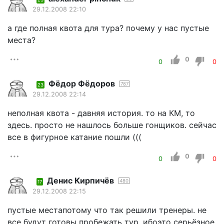
29.12.2008 22:10
а где полная квота для тура? почему у нас пустые
места?
0
0
0
Фёдор Фёдоров
787
23
29.12.2008 22:14
неполная квота - давняя история. то на КМ, то
здесь. просто не нашлось больше гонщиков. сейчас
все в фигурное катание пошли (((
0
0
0
Денис Кирпичёв
480
17
29.12.2008 22:15
пустые местапотому что так решили тренеры. не
все будут готовы пробежать тур, ибоэто серьёзное