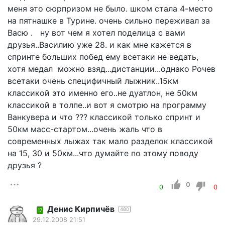
меня это сюрпризом не было. шком стала 4-место
на пятнашке в Турине. очень сильно переживал за
Васю . ну вот чем я хотел поделица с вами
друзья..Василию уже 28. и как мне кажется в
спринте больших побед ему всетаки не ведать,
хотя медал можно взяд...дистанции...однако Рочев
всетаки очень специфичный лыжник..15км
классикой это именно его..не дуатлон, не 50км
классикой в толпе..и вот я смотрю на программу
Ванкувера и что ??? классикой только спринт и
50км масс-стартом...очень жаль что в
современных лыжах так мало разделок классикой
на 15, 30 и 50км...что думайте по этому поводу
друзья ?
0
0
0
Денис Кирпичёв
480
17
29.12.2008 21:51