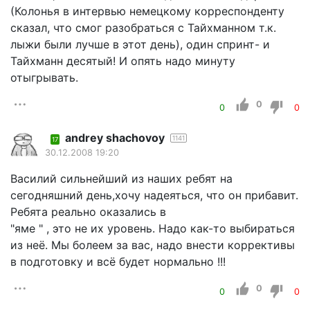
(Колонья в интервью немецкому корреспонденту
сказал, что смог разобраться с Тайхманном т.к.
лыжи были лучше в этот день), один спринт- и
Тайхманн десятый! И опять надо минуту
отыгрывать.
0
0
0
andrey shachovoy
1141
17
30.12.2008 19:20
Василий сильнейший из наших ребят на
сегодняшний день,хочу надеяться, что он прибавит.
Ребята реально оказались в
"яме " , это не их уровень. Надо как-то выбираться
из неё. Мы болеем за вас, надо внести коррективы
в подготовку и всё будет нормально !!!
0
0
0