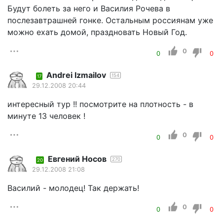
Будут болеть за него и Василия Рочева в
послезавтрашней гонке. Остальным россиянам уже
можно ехать домой, праздновать Новый Год.
0
0
0
Andrei Izmailov
154
17
29.12.2008 20:44
интересный тур !! посмотрите на плотность - в
минуте 13 человек !
0
0
0
Евгений Носов
270
20
29.12.2008 21:08
Василий - молодец! Так держать!
0
0
0