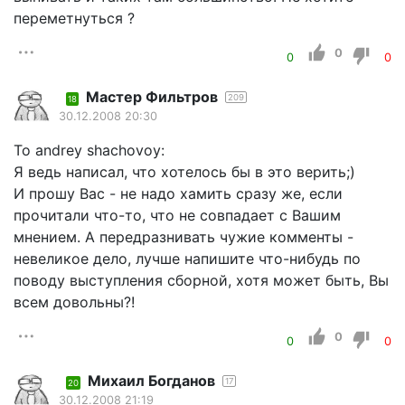
переметнуться ?
0
0
0
Мастер Фильтров
209
18
30.12.2008 20:30
To andrey shachovoy:
Я ведь написал, что хотелось бы в это верить;)
И прошу Вас - не надо хамить сразу же, если
прочитали что-то, что не совпадает с Вашим
мнением. А передразнивать чужие комменты -
невеликое дело, лучше напишите что-нибудь по
поводу выступления сборной, хотя может быть, Вы
всем довольны?!
0
0
0
Михаил Богданов
17
20
30.12.2008 21:19