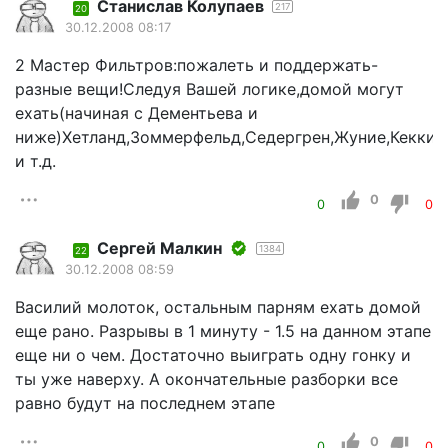
Станислав Колупаев
217
20
30.12.2008 08:17
2 Мастер Фильтров:пожалеть и поддержать-
разные вещи!Следуя Вашей логике,домой могут
ехать(начиная с Дементьева и
ниже)Хетланд,Зоммерфельд,Седергрен,Жуние,Кекки,
и т.д.
0
0
0
Сергей Малкин
1384
22
30.12.2008 08:59
Василий молоток, остальным парням ехать домой
еще рано. Разрывы в 1 минуту - 1.5 на данном этапе
еще ни о чем. Достаточно выиграть одну гонку и
ты уже наверху. А окончательные разборки все
равно будут на последнем этапе
0
0
0