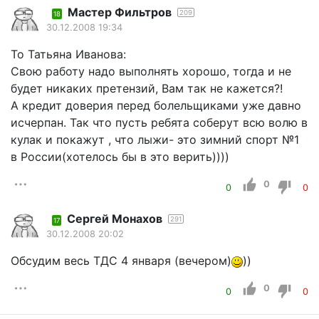
Мастер Фильтров
209
18
30.12.2008 19:34
To Татьяна Иванова:
Свою работу надо выполнять хорошо, тогда и не
будет никаких претензий, Вам так не кажется?!
А кредит доверия перед болельщиками уже давно
исчерпан. Так что пусть ребята соберут всю волю в
кулак и покажут , что лыжи- это зимний спорт №1
в России(хотелось бы в это верить))))
0
0
0
Сергей Монахов
291
17
30.12.2008 20:02
Обсудим весь ТДС 4 января (вечером)
))
0
0
0