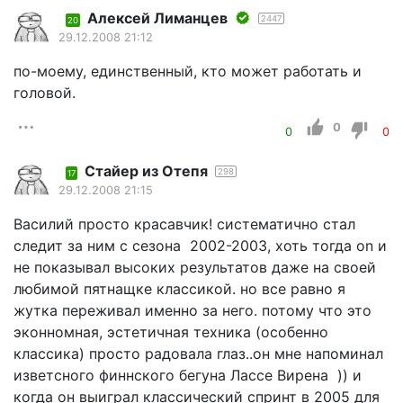
Алексей Лиманцев
2447
20
29.12.2008 21:12
по-моему, единственный, кто может работать и
головой.
0
0
0
Стайер из Отепя
298
17
29.12.2008 21:15
Василий просто красавчик! систематично стал
следит за ним с сезона 2002-2003, хоть тогда on и
не показывал высоких результатов даже на своей
любимой пятнащке классикой. но все равно я
жутка переживал именно за него. потому что это
эконномная, эстетичная техника (особенно
классика) просто радовала глаз..он мне напоминал
изветсного финнского бегуна Лассе Вирена )) и
когда он выиграл классический спринт в 2005 для