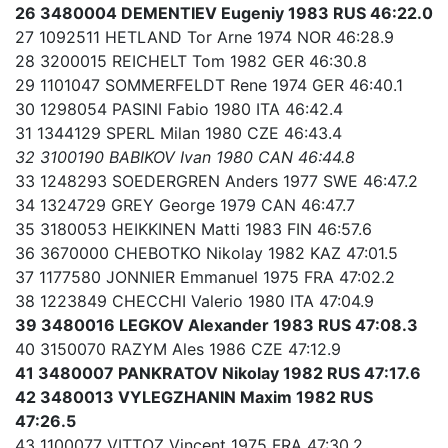
26 3480004 DEMENTIEV Eugeniy 1983 RUS 46:22.0
27 1092511 HETLAND Tor Arne 1974 NOR 46:28.9
28 3200015 REICHELT Tom 1982 GER 46:30.8
29 1101047 SOMMERFELDT Rene 1974 GER 46:40.1
30 1298054 PASINI Fabio 1980 ITA 46:42.4
31 1344129 SPERL Milan 1980 CZE 46:43.4
32 3100190 BABIKOV Ivan 1980 CAN 46:44.8
33 1248293 SOEDERGREN Anders 1977 SWE 46:47.2
34 1324729 GREY George 1979 CAN 46:47.7
35 3180053 HEIKKINEN Matti 1983 FIN 46:57.6
36 3670000 CHEBOTKO Nikolay 1982 KAZ 47:01.5
37 1177580 JONNIER Emmanuel 1975 FRA 47:02.2
38 1223849 CHECCHI Valerio 1980 ITA 47:04.9
39 3480016 LEGKOV Alexander 1983 RUS 47:08.3
40 3150070 RAZYM Ales 1986 CZE 47:12.9
41 3480007 PANKRATOV Nikolay 1982 RUS 47:17.6
42 3480013 VYLEGZHANIN Maxim 1982 RUS
47:26.5
43 1100077 VITTOZ Vincent 1975 FRA 47:30.2