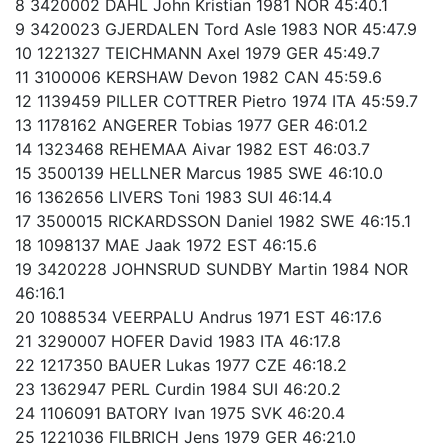
8 3420002 DAHL John Kristian 1981 NOR 45:40.1
9 3420023 GJERDALEN Tord Asle 1983 NOR 45:47.9
10 1221327 TEICHMANN Axel 1979 GER 45:49.7
11 3100006 KERSHAW Devon 1982 CAN 45:59.6
12 1139459 PILLER COTTRER Pietro 1974 ITA 45:59.7
13 1178162 ANGERER Tobias 1977 GER 46:01.2
14 1323468 REHEMAA Aivar 1982 EST 46:03.7
15 3500139 HELLNER Marcus 1985 SWE 46:10.0
16 1362656 LIVERS Toni 1983 SUI 46:14.4
17 3500015 RICKARDSSON Daniel 1982 SWE 46:15.1
18 1098137 MAE Jaak 1972 EST 46:15.6
19 3420228 JOHNSRUD SUNDBY Martin 1984 NOR
46:16.1
20 1088534 VEERPALU Andrus 1971 EST 46:17.6
21 3290007 HOFER David 1983 ITA 46:17.8
22 1217350 BAUER Lukas 1977 CZE 46:18.2
23 1362947 PERL Curdin 1984 SUI 46:20.2
24 1106091 BATORY Ivan 1975 SVK 46:20.4
25 1221036 FILBRICH Jens 1979 GER 46:21.0