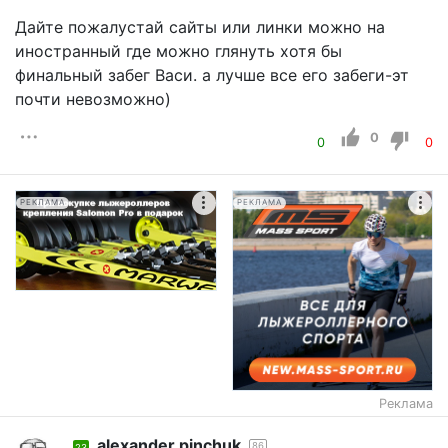
Дайте пожалустай сайты или линки можно на
иностранный где можно глянуть хотя бы
финальный забег Васи. а лучше все его забеги-эт
почти невозможно)
0
0
0
РЕКЛАМА
РЕКЛАМА
Реклама
alexander pinchuk
86
23