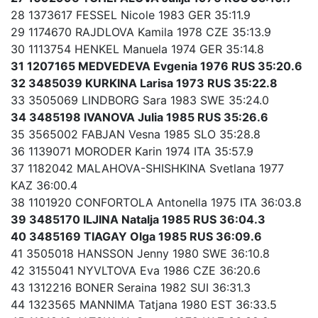
28 1373617 FESSEL Nicole 1983 GER 35:11.9
29 1174670 RAJDLOVA Kamila 1978 CZE 35:13.9
30 1113754 HENKEL Manuela 1974 GER 35:14.8
31 1207165 MEDVEDEVA Evgenia 1976 RUS 35:20.6
32 3485039 KURKINA Larisa 1973 RUS 35:22.8
33 3505069 LINDBORG Sara 1983 SWE 35:24.0
34 3485198 IVANOVA Julia 1985 RUS 35:26.6
35 3565002 FABJAN Vesna 1985 SLO 35:28.8
36 1139071 MORODER Karin 1974 ITA 35:57.9
37 1182042 MALAHOVA-SHISHKINA Svetlana 1977
KAZ 36:00.4
38 1101920 CONFORTOLA Antonella 1975 ITA 36:03.8
39 3485170 ILJINA Natalja 1985 RUS 36:04.3
40 3485169 TIAGAY Olga 1985 RUS 36:09.6
41 3505018 HANSSON Jenny 1980 SWE 36:10.8
42 3155041 NYVLTOVA Eva 1986 CZE 36:20.6
43 1312216 BONER Seraina 1982 SUI 36:31.3
44 1323565 MANNIMA Tatjana 1980 EST 36:33.5