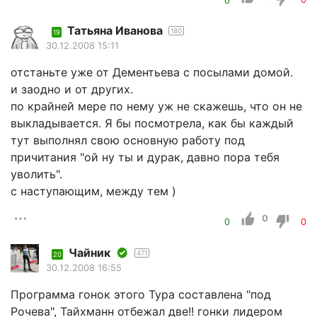
0
0
Татьяна Иванова
180
19
30.12.2008 15:11
отстаньте уже от Дементьева с посылами домой.
и заодно и от других.
по крайней мере по нему уж не скажешь, что он не
выкладывается. Я бы посмотрела, как бы каждый
тут выполнял свою основную работу под
причитания "ой ну ты и дурак, давно пора тебя
уволить".
с наступающим, между тем )
0
0
0
Чайник
471
20
30.12.2008 16:55
Программа гонок этого Тура составлена "под
Рочева", Тайхманн отбежал две!! гонки лидером