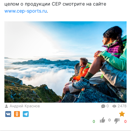
целом о продукции CEP смотрите на сайте
www.cep-sports.ru
.
Андрей Краснов
0
2478
0
0
0