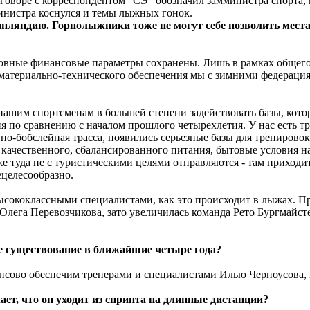
зговоре с корреспондентом "СЭ" обозначил замминистра спорт
инистра коснулся и темы лыжных гонок.
нляндию. Горнолыжники тоже не могут себе позволить места
основные финансовые параметры сохранены. Лишь в рамках обще
материально-технического обеспечения мы с зимними федерация
нашим спортсменам в большей степени задействовать базы, кото
 по сравнению с началом прошлого четырехлетия. У нас есть т
санно-бобслейная трасса, появились серьезные базы для трениро
ы качественного, сбалансированного питания, бытовые условия 
 туда не с туристическими целями отправляются - там приходится
ецелесообразно.
сококлассными специалистами, как это происходит в лыжах. Пр
лега Перевозчикова, зато увеличилась команда Рето Бургмайсте
ое существование в ближайшие четыре года?
нсово обеспечим тренерами и специалистами Илью Черноусова, к
ает, что он уходит из спринта на длинные дистанции?