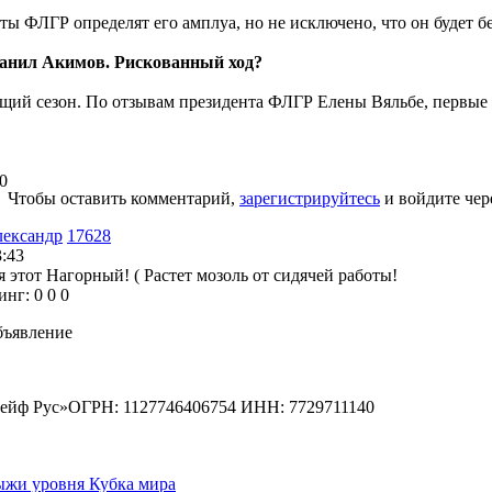
ты ФЛГР определят его амплуа, но не исключено, что он будет б
Данил Акимов. Рискованный ход?
ящий сезон. По отзывам президента ФЛГР Елены Вяльбе, первые
0
Чтобы оставить комментарий,
зарегистрируйтесь
и войдите чер
лександр
17628
3:43
я этот Нагорный! ( Растет мозоль от сидячей работы!
инг:
0
0
0
бъявление
йф Рус»ОГРН: 1127746406754 ИНН: 7729711140