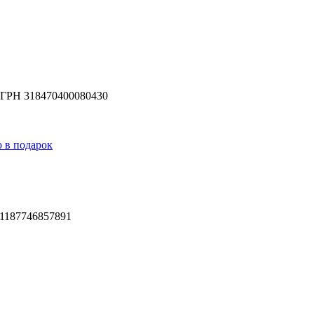
ГРН 318470400080430
187746857891