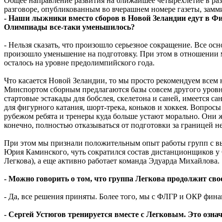
Общее направление развития на ближайшее четырехлетие в ра
разговоре, опубликованным во вчерашнем номере газеты, замм
- Наши лыжники вместо сборов в Новой Зеландии едут в Фи
Олимпиады все-таки уменьшилось?
- Нельзя сказать, что произошло серьезное сокращение. Все 
произошло уменьшение на подготовку. При этом в отношении 
осталось на уровне предолимпийского года.
Что касается Новой Зеландии, то мы просто рекомендуем всем 
Минспортом сборным предлагаются базы совсем другого уровня
стартовые эстакады для бобслея, скелетона и саней, имеется 
для фигурного катания, шорт-трека, коньков и хоккея. Вопрос
рубежом ребята и тренеры куда больше устают морально. Они же
конечно, полностью отказываться от подготовки за границей н
При этом мы признали положительным опыт работы групп с вы
Юрия Каминского, чуть сократился состав дистанционщиков у О
Легкова), а еще активно работает команда Эдуарда Михайлова.
- Можно говорить о том, что группа Легкова продолжит св
- Да, все решения приняты. Более того, мы с ФЛГР и ОКР фина
- Сергей Устюгов тренируется вместе с Легковым. Это означ