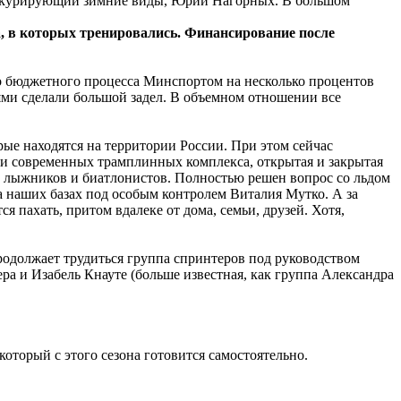
а, курирующий зимние виды, Юрий Нагорных. В большом
, в которых тренировались. Финансирование после
го бюджетного процесса Минспортом на несколько процентов
ми сделали большой задел. В объемном отношении все
рые находятся на территории России. При этом сейчас
ри современных трамплинных комплекса, открытая и закрытая
вок лыжников и биатлонистов. Полностью решен вопрос со льдом
на наших базах под особым контролем Виталия Мутко. А за
 пахать, притом вдалеке от дома, семьи, друзей. Хотя,
одолжает трудиться группа спринтеров под руководством
ра и Изабель Кнауте (больше известная, как группа Александра
оторый с этого сезона готовится самостоятельно.