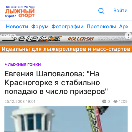
Войти
Новости
Форум
Фотографии
Протоколы
Архи
РЕКЛАМА
ЛЫЖНЫЕ ГОНКИ
Евгения Шаповалова: "На
Красногорке я стабильно
попадаю в число призеров"
25.12.2008 19:01
0
1209