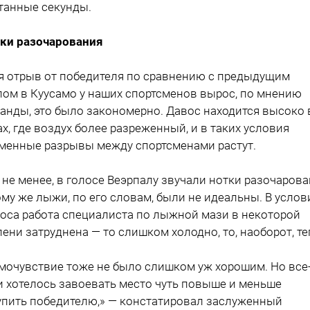
танные секунды.
ки разочарования
я отрыв от победителя по сравнению с предыдущим
пом в Куусамо у наших спортсменов вырос, по мнению
анды, это было закономерно. Давос находится высоко 
ах, где воздух более разреженный, и в таких условия
менные разрывы между спортсменами растут.
 не менее, в голосе Веэрпалу звучали нотки разочарова
ому же лыжи, по его словам, были не идеальны. В услов
оса работа специалиста по лыжной мази в некоторой
пени затруднена — то слишком холодно, то, наоборот, те
мочувствие тоже не было слишком уж хорошим. Но все
и хотелось завоевать место чуть повыше и меньше
упить победителю,» — констатировал заслуженный