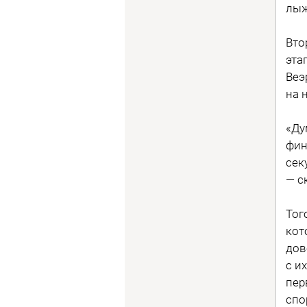
лыж
Вто
эта
Веэ
на 
«Ду
фин
сек
— с
Тог
кот
дов
с и
пер
спо