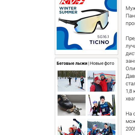
Муж
Пан
про
Пре
луч
дис
зан
Беговые лыжи
| Новые фото
Оли
Дав
ста
1,8
хва
На 
мож
200