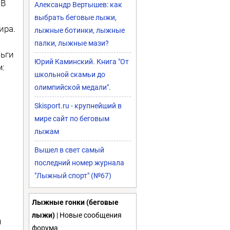
 В
Александр Вертышев: как
выбрать беговые лыжи,
ира.
лыжные ботинки, лыжные
палки, лыжные мази?
льги
Юрий Каминский. Книга "От
м:
школьной скамьи до
олимпийской медали".
Skisport.ru - крупнейший в
мире сайт по беговым
лыжам
Вышел в свет самый
последний номер журнала
"Лыжный спорт" (№67)
Лыжные гонки (беговые
лыжи)
| Новые сообщения
н
форума