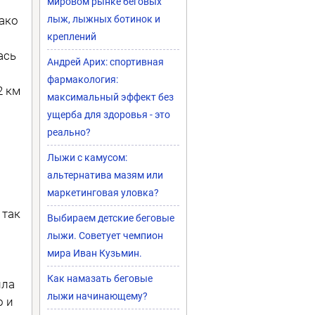
мировом рынке беговых
ако
лыж, лыжных ботинок и
креплений
ась
Андрей Арих: спортивная
фармакология:
2 км
максимальный эффект без
ущерба для здоровья - это
реально?
Лыжи с камусом:
альтернатива мазям или
маркетинговая уловка?
 так
Выбираем детские беговые
лыжи. Советует чемпион
мира Иван Кузьмин.
Как намазать беговые
ила
лыжи начинающему?
о и