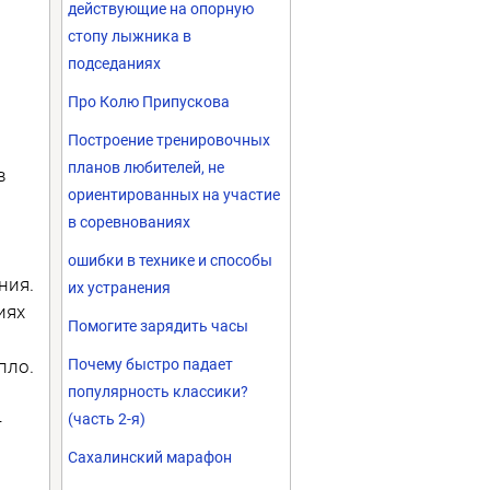
действующие на опорную
стопу лыжника в
подседаниях
Про Колю Припускова
Построение тренировочных
планов любителей, не
в
ориентированных на участие
в соревнованиях
ошибки в технике и способы
ния.
их устранения
иях
Помогите зарядить часы
пло.
Почему быстро падает
популярность классики?
-
(часть 2-я)
Сахалинский марафон