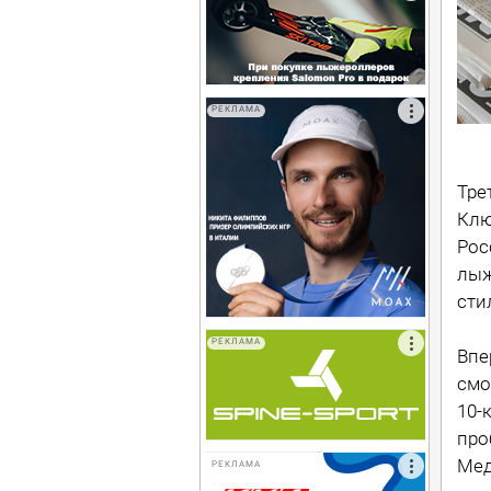
РЕКЛАМА
Тре
Клю
Рос
лыж
сти
РЕКЛАМА
Впе
смо
10-
про
Мед
РЕКЛАМА