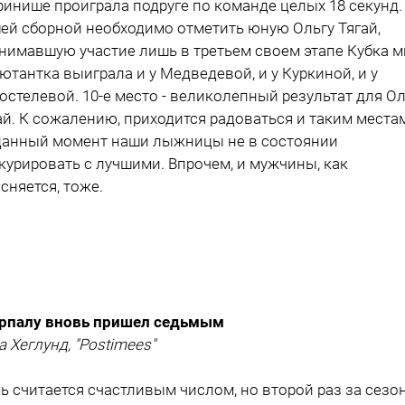
финише проиграла подруге по команде целых 18 секунд.
ей сборной необходимо отметить юную Ольгу Тягай,
нимавшую участие лишь в третьем своем этапе Кубка м
ютантка выиграла и у Медведевой, и у Куркиной, и у
остелевой. 10-е место - великолепный результат для О
ай. К сожалению, приходится радоваться и таким места
данный момент наши лыжницы не в состоянии
курировать с лучшими. Впрочем, и мужчины, как
сняется, тоже.
рпалу вновь пришел седьмым
а Хеглунд, "Postimees"
ь считается счастливым числом, но второй раз за сезо