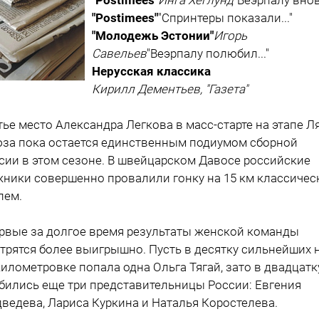
"Postimees"
"Спринтеры показали..."
"Молодежь Эстонии"
Игорь
Савельев
"Веэрпалу полюбил..."
Нерусская классика
Кирилл Дементьев, "Газета"
тье место Александра Легкова в масс-старте на этапе Ля
за пока остается единственным подиумом сборной
сии в этом сезоне. В швейцарском Давосе российские
ники совершенно провалили гонку на 15 км классичес
лем.
рвые за долгое время результаты женской команды
трятся более выигрышно. Пусть в десятку сильнейших 
километровке попала одна Ольга Тягай, зато в двадцатк
бились еще три представительницы России: Евгения
ведева, Лариса Куркина и Наталья Коростелева.