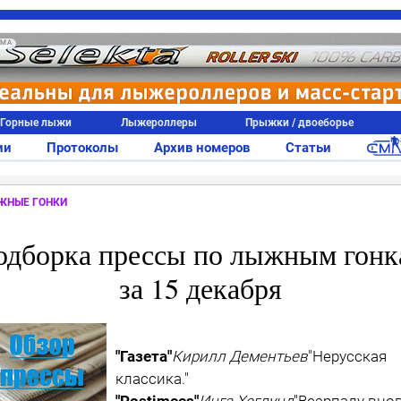
АМА
Горные лыжи
Лыжероллеры
Прыжки / двоеборье
ии
Протоколы
Архив номеров
Статьи
ЖНЫЕ ГОНКИ
одборка прессы по лыжным гонк
за 15 декабря
"Газета"
Кирилл Дементьев
"Нерусская
классика."
"Postimees"
Инга Хеглунд
"Веэрпалу вновь