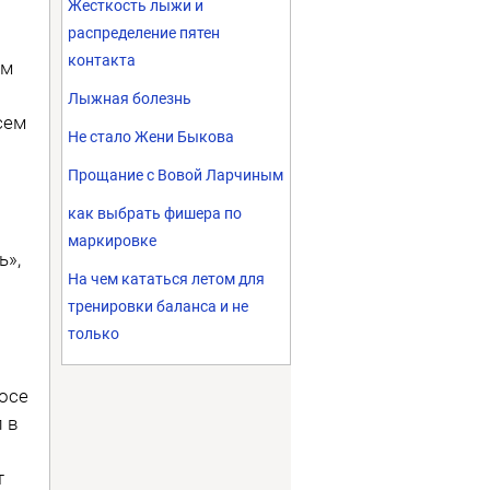
Жесткость лыжи и
распределение пятен
контакта
им
Лыжная болезнь
сем
Не стало Жени Быкова
Прощание с Вовой Ларчиным
как выбрать фишера по
маркировке
ь»,
На чем кататься летом для
тренировки баланса и не
только
осе
л в
т