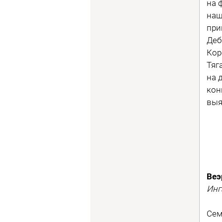
на 
наш
при
Деб
Кор
Тяг
на 
кон
выя
Веэ
Инг
Сем