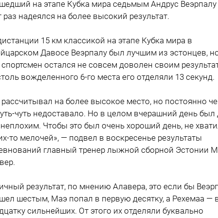
шедший на этапе Кубка мира седьмым Андрус Веэрпалу
т раз надеялся на более высокий результат.
дистанции 15 км классикой на этапе Кубка мира в
йцарском Давосе Веэрпалу был лучшим из эстонцев, н
 спортсмен остался не совсем доволен своим результа
столь вожделенного 6-го места его отделяли 13 секунд.
 рассчитывал на более высокое место, но постоянно че
чуть-чуть недоставало. Но в целом вчерашний день был
 неплохим. Чтобы это был очень хороший день, не хват
их-то мелочей», — подвел в воскресенье результаты
евнований главный тренер лыжной сборной Эстонии М
вер.
ичный результат, по мнению Алавера, это если бы Веэр
шел шестым, Маэ попал в первую десятку, а Рехемаа — 
дцатку сильнейших. От этого их отделяли буквально