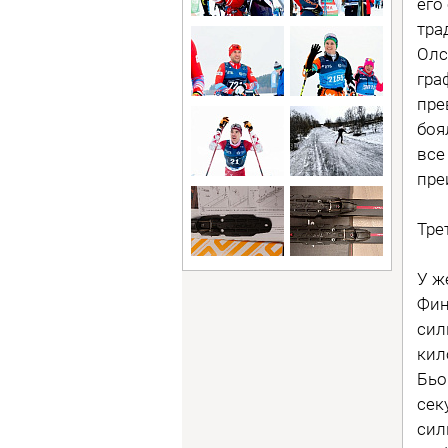
его
тра
Олс
гра
пре
боя
все
пре
Тре
У ж
Фин
сил
кил
Бьо
сек
сил