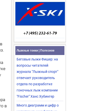
а
ев
з.
Лыжные гонки | Полезное
Беговые лыжи Фишер: на
па
вопросы читателей
тке
журнала "Лыжный спорт"
у
отвечает руководитель
отдела по разработке
гоночных лыж компании
"Fischer" Ханс Хубингер
ира
то в
Много диаграмм и цифр о