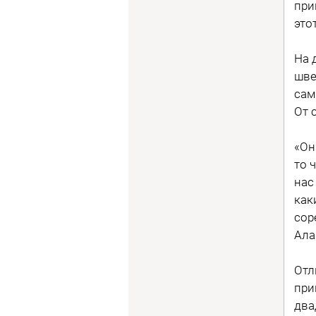
при
это
На 
шве
сам
От 
«Он
то 
нас
как
сор
Ала
Отл
при
два