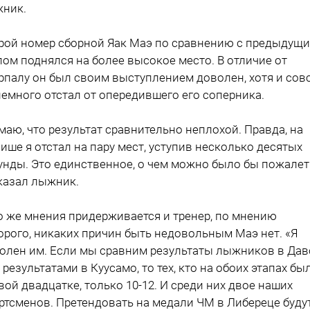
ник.
рой номер сборной Яак Маэ по сравнению с предыдущ
пом поднялся на более высокое мес­то. В отличие от
рпалу он был своим выступлением доволен, хотя и сов
немного отстал от опередившего его соперника.
маю, что результат сравнительно неплохой. Правда, на
ише я отстал на пару мест, уступив несколько десятых
унды. Это единственное, о чем можно было бы пожалет
казал лыжник.
о же мнения придерживается и тренер, по мнению
орого, никаких причин быть недовольным Маэ нет. «Я
олен им. Если мы сравним результаты лыжников в Дав
х результатами в Куусамо, то тех, кто на обоих этапах бы
вой двадцатке, только 10-12. И среди них двое наших
ртсменов. Претендовать на медали ЧМ в Либереце буду