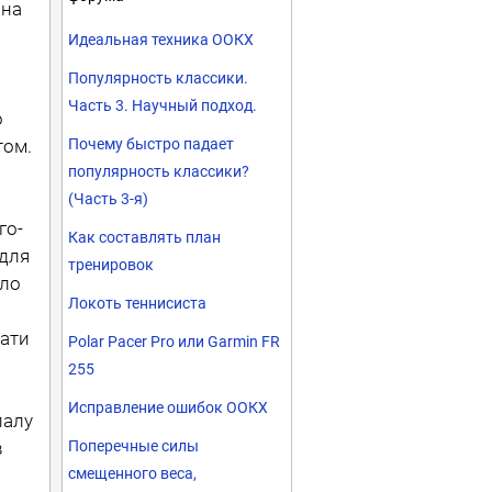
 на
Идеальная техника ООКХ
Популярность классики.
Часть 3. Научный подход.
о
том.
Почему быстро падает
популярность классики?
(Часть 3-я)
го-
Как составлять план
 для
тренировок
ило
Локоть теннисиста
ати
Polar Pacer Pro или Garmin FR
255
Исправление ошибок ООКХ
палу
в
Поперечные силы
смещенного веса,