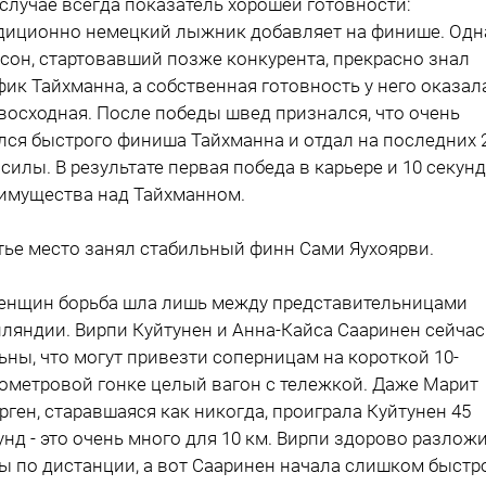
 случае всегда показатель хорошей готовности:
диционно немецкий лыжник добавляет на финише. Одн
сон, стартовавший позже конкурента, прекрасно знал
фик Тайхманна, а собственная готовность у него оказал
восходная. После победы швед признался, что очень
лся быстрого финиша Тайхманна и отдал на последних 
 силы. В результате первая победа в карьере и 10 секунд
имущества над Тайхманном.
тье место занял стабильный финн Сами Яухоярви.
енщин борьба шла лишь между представительницами
ляндии. Вирпи Куйтунен и Анна-Кайса Сааринен сейчас
ьны, что могут привезти соперницам на короткой 10-
ометровой гонке целый вагон с тележкой. Даже Марит
рген, старавшаяся как никогда, проиграла Куйтунен 45
унд - это очень много для 10 км. Вирпи здорово разлож
ы по дистанции, а вот Сааринен начала слишком быстр