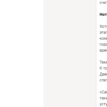
счи
Нот
Хот
эта
ком
гор
вре
Тем
К т
Дав
сте
«Са
так
уст