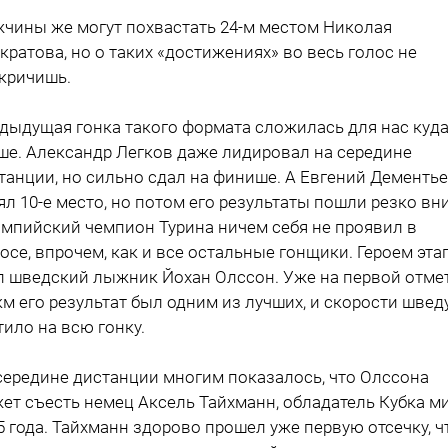
чины же могут похвастать 24-м местом Николая
кратова, но о таких «достижениях» во весь голос не
кричишь.
дыдущая гонка такого формата сложилась для нас куд
ше. Александр Легков даже лидировал на середине
танции, но сильно сдал на финише. А Евгений Дементь
ял 10-е место, но потом его результаты пошли резко вни
мпийский чемпион Турина ничем себя не проявил в
осе, впрочем, как и все остальные гонщики. Героем эта
л шведский лыжник Йохан Олссон. Уже на первой отме
 км его результат был одним из лучших, и скорости швед
тило на всю гонку.
середине дистанции многим показалось, что Олссона
ет съесть немец Аксель Тайхманн, обладатель Кубка м
5 года. Тайхманн здорово прошел уже первую отсечку, ч