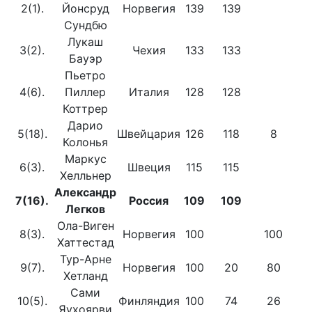
2(1).
Йонсруд
Норвегия
139
139
Сундбю
Лукаш
3(2).
Чехия
133
133
Бауэр
Пьетро
4(6).
Пиллер
Италия
128
128
Коттрер
Дарио
5(18).
Швейцария
126
118
8
Колонья
Маркус
6(3).
Швеция
115
115
Хелльнер
Александр
7(16).
Россия
109
109
Легков
Ола-Виген
8(3).
Норвегия
100
100
Хаттестад
Тур-Арне
9(7).
Норвегия
100
20
80
Хетланд
Сами
10(5).
Финляндия
100
74
26
Яухоярви