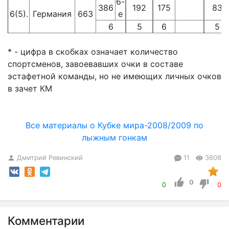
6-
386
192
175
83
6(5).
Германия
663
е
6
5
6
5
* - цифра в скобках означает количество
спортсменов, завоевавших очки в составе
эстафетной команды, но не имеющих личных очков
в зачет КМ
Все материалы о Кубке мира-2008/2009 по
лыжным гонкам
Дмитрий Ревинский
11
3608
0
0
0
Комментарии