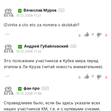
Вячеслав Муров
202
19
10.12.2008 11:21
IZvinite a cto eto za nomera v skobkah?
0
0
0
Андрей Губайловский
448
20
10.12.2008 11:32
Это положение участников в Кубке мира перед
этапом в Ла-Круза (читай новость внимательнее).
0
0
0
фан про
3447
19
10.12.2008 11:46
Справедливее было, если бы здесь указали всех
наших участников КМ, т.е. и с нулевыми очками.