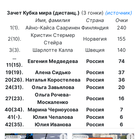
Зачет Кубка мира (дистанц.)
(3 гонки)
(источник)
Имя, фамилия
Страна
Очки
1(1).
Айно-Кайса Сааринен
Финляндия
240
Кристин Стермер
2(10).
Норвегия
155
Стейра
3(3).
Шарлотте Калла
Швеция
140
…
Евгения Медведева
Россия
74
11(15).
19(19).
Алена Сидько
Россия
37
20(26).
Наталья Коростелева
Россия
36
24(31).
Ольга Завьялова
Россия
20
Ольга Рочева-
27(23).
Россия
16
Москаленко
40(34).
Марина Черноусова
Россия
7
41(-).
Юлия Чепалова
Россия
6
42(35).
Юлия Иванова
Россия
6
РЕКЛАМА
РЕКЛАМА