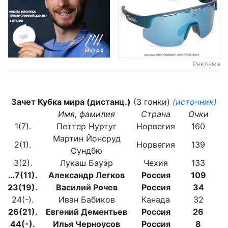
Реклама
Зачет Кубка мира (дистанц.)
(3 гонки)
(источник)
Имя, фамилия
Страна
Очки
1(7).
Петтер Нуртуг
Норвегия
160
Мартин Йонсруд
2(1).
Норвегия
139
Сундбю
3(2).
Лукаш Бауэр
Чехия
133
…7(11).
Александр Легков
Россия
109
23(19).
Василий Рочев
Россия
34
24(-).
Иван Бабиков
Канада
32
26(21).
Евгений Дементьев
Россия
26
44(-).
Илья Черноусов
Россия
8