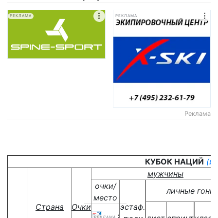
РЕКЛАМА
РЕКЛАМА
Реклама
КУБОК НАЦИЙ
(и
мужчины
очки/
личные гонк
место
Страна
Очки
эстаф.
РЕКЛАМА