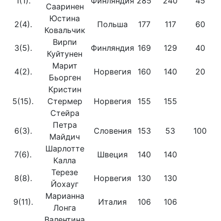
1(1).
Финляндия
285
240
45
Сааринен
Юстина
2(4).
Польша
177
117
60
Ковальчик
Вирпи
3(5).
Финляндия
169
129
40
Куйтунен
Марит
4(2).
Норвегия
160
140
20
Бьорген
Кристин
5(15).
Стермер
Норвегия
155
155
Стейра
Петра
6(3).
Словения
153
53
100
Майдич
Шарлотте
7(6).
Швеция
140
140
Калла
Терезе
8(8).
Норвегия
130
130
Йохауг
Марианна
9(11).
Италия
106
106
Лонга
Валентина