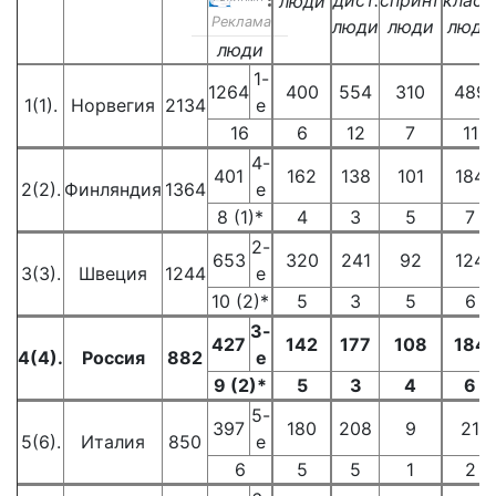
дист.
спринт
класс
люди
Реклама
люди
люди
люди
люди
1-
1264
400
554
310
489
1(1).
Норвегия
2134
е
16
6
12
7
11
4-
401
162
138
101
184
2(2).
Финляндия
1364
е
8 (1)*
4
3
5
7
2-
653
320
241
92
124
3(3).
Швеция
1244
е
10 (2)*
5
3
5
6
3-
427
142
177
108
184
4(4).
Россия
882
е
9 (2)*
5
3
4
6
5-
397
180
208
9
21
5(6).
Италия
850
е
6
5
5
1
2