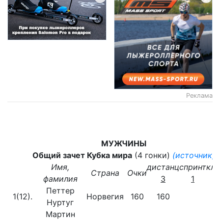
Реклама
МУЖЧИНЫ
Общий зачет Кубка мира
(4 гонки)
(источник)
Имя,
дистанц
спринт
кла
Страна
Очки
фамилия
3
1
Петтер
1(12).
Норвегия
160
160
Нуртуг
Мартин