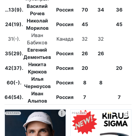
Василий
…13(9).
Россия
70
34
36
Рочев
Николай
24(19).
Россия
45
45
Морилов
Иван
31(-).
Канада
32
32
Бабиков
Евгений
35(29).
Россия
26
26
Дементьев
Никита
42(37).
Россия
20
20
Крюков
Илья
60(-).
Россия
8
8
Черноусов
Иван
64(54).
Россия
7
7
Алыпов
РЕКЛАМА
РЕКЛАМА