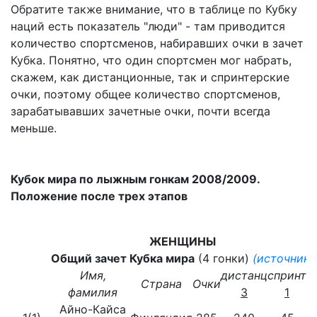
Обратите также внимание, что в таблице по Кубку
наций есть показатель "люди" - там приводится
количество спортсменов, набиравших очки в зачет
Кубка. Понятно, что один спортсмен мог набрать,
скажем, как дистанционные, так и спринтерские
очки, поэтому общее количество спортсменов,
зарабатывавших зачетные очки, почти всегда
меньше.
Кубок мира по лыжным гонкам 2008/2009.
Положение после трех этапов
ЖЕНЩИНЫ
Общий зачет Кубка мира
(4 гонки)
(источник)
Имя,
дистанц
спринт
к
Страна
Очки
фамилия
3
1
Айно-Кайса