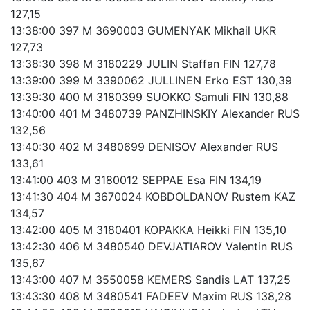
127,15
13:38:00 397 M 3690003 GUMENYAK Mikhail UKR
127,73
13:38:30 398 M 3180229 JULIN Staffan FIN 127,78
13:39:00 399 M 3390062 JULLINEN Erko EST 130,39
13:39:30 400 M 3180399 SUOKKO Samuli FIN 130,88
13:40:00 401 M 3480739 PANZHINSKIY Alexander RUS
132,56
13:40:30 402 M 3480699 DENISOV Alexander RUS
133,61
13:41:00 403 M 3180012 SEPPAE Esa FIN 134,19
13:41:30 404 M 3670024 KOBDOLDANOV Rustem KAZ
134,57
13:42:00 405 M 3180401 KOPAKKA Heikki FIN 135,10
13:42:30 406 M 3480540 DEVJATIAROV Valentin RUS
135,67
13:43:00 407 M 3550058 KEMERS Sandis LAT 137,25
13:43:30 408 M 3480541 FADEEV Maxim RUS 138,28