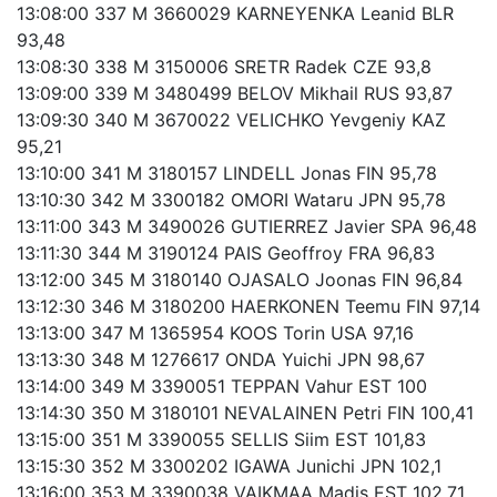
13:08:00 337 M 3660029 KARNEYENKA Leanid BLR
93,48
13:08:30 338 M 3150006 SRETR Radek CZE 93,8
13:09:00 339 M 3480499 BELOV Mikhail RUS 93,87
13:09:30 340 M 3670022 VELICHKO Yevgeniy KAZ
95,21
13:10:00 341 M 3180157 LINDELL Jonas FIN 95,78
13:10:30 342 M 3300182 OMORI Wataru JPN 95,78
13:11:00 343 M 3490026 GUTIERREZ Javier SPA 96,48
13:11:30 344 M 3190124 PAIS Geoffroy FRA 96,83
13:12:00 345 M 3180140 OJASALO Joonas FIN 96,84
13:12:30 346 M 3180200 HAERKONEN Teemu FIN 97,14
13:13:00 347 M 1365954 KOOS Torin USA 97,16
13:13:30 348 M 1276617 ONDA Yuichi JPN 98,67
13:14:00 349 M 3390051 TEPPAN Vahur EST 100
13:14:30 350 M 3180101 NEVALAINEN Petri FIN 100,41
13:15:00 351 M 3390055 SELLIS Siim EST 101,83
13:15:30 352 M 3300202 IGAWA Junichi JPN 102,1
13:16:00 353 M 3390038 VAIKMAA Madis EST 102,71