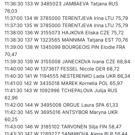
11:36:30 133 W 3485023 JAMBAEVA Tatjana RUS
76,03
11:37:00 134 W 3785000 TERENTJEVA Irina LTU 75,79
11:37:30 135 W 3785000 TERENTJEVA Irina LTU 75,79
11:38:00 136 W 3155073 HAJKOVA Eliska CZE 75,72
11:38:30 137 W 1323565 MANNIMA Tatjana EST 70,76
11:39:00 138 W 1345099 BOURGEOIS PIN Elodie FRA
70,47
11:39:30 139 W 3155008 JANECKOVA Ivana CZE 68,84
11:40:00 140 W 1373617 FESSEL Nicole GER 68,72
11:40:30 141 W 1194555 NESTERENKO Lada UKR 66,34
11:41:00 142 W 3435018 MAREK Kornelia POL 65,97
11:41:30 143 W 1092996 TCHEPALOVA Julija RUS
62,96
11:42:00 144 W 3495008 ORGUE Laura SPA 61,33
11:42:30 145 W 3695016 ANTSYBOR Maryna UKR
60,25
11:43:00 146 W 3185102 TARVONEN Silja FIN 58,47
11:43:30 147 W 1289227 SANNIKOVA Alena BLR 56,44