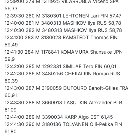
12:39:00 279 M 1311925 VILARRUBLA Vicenc SPA
56,33
12:39:30 280 M 3180301 LEHTONEN Lari FIN 57,47
12:40:00 281 M 3480313 MASHKOV Ilya RUS 58,78
12:40:30 282 M 3480313 MASHKOV Ilya RUS 58,78
12:41:00 283 M 3180028 RAMSTEDT Thomas FIN
59,49
12:41:30 284 M 1178841 KOMAMURA Shunsuke JPN
59,9
12:42:00 285 M 1292331 SIMILAE Tero FIN 60,01
12:42:30 286 M 3480256 CHEKALKIN Roman RUS
60,39
12:43:00 287 M 3190059 DUFOURD Benoit-Gilles FRA
60,91
12:43:30 288 M 3660013 LASUTKIN Alexander BLR
61,09
12:44:00 289 M 3390034 KARP Algo EST 61,45
12:44:30 290 M 3180136 TOLVANEN Olli-Pekka FIN
61,80