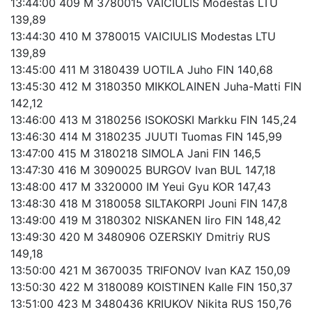
13:44:00 409 M 3780015 VAICIULIS Modestas LTU
139,89
13:44:30 410 M 3780015 VAICIULIS Modestas LTU
139,89
13:45:00 411 M 3180439 UOTILA Juho FIN 140,68
13:45:30 412 M 3180350 MIKKOLAINEN Juha-Matti FIN
142,12
13:46:00 413 M 3180256 ISOKOSKI Markku FIN 145,24
13:46:30 414 M 3180235 JUUTI Tuomas FIN 145,99
13:47:00 415 M 3180218 SIMOLA Jani FIN 146,5
13:47:30 416 M 3090025 BURGOV Ivan BUL 147,18
13:48:00 417 M 3320000 IM Yeui Gyu KOR 147,43
13:48:30 418 M 3180058 SILTAKORPI Jouni FIN 147,8
13:49:00 419 M 3180302 NISKANEN Iiro FIN 148,42
13:49:30 420 M 3480906 OZERSKIY Dmitriy RUS
149,18
13:50:00 421 M 3670035 TRIFONOV Ivan KAZ 150,09
13:50:30 422 M 3180089 KOISTINEN Kalle FIN 150,37
13:51:00 423 M 3480436 KRIUKOV Nikita RUS 150,76