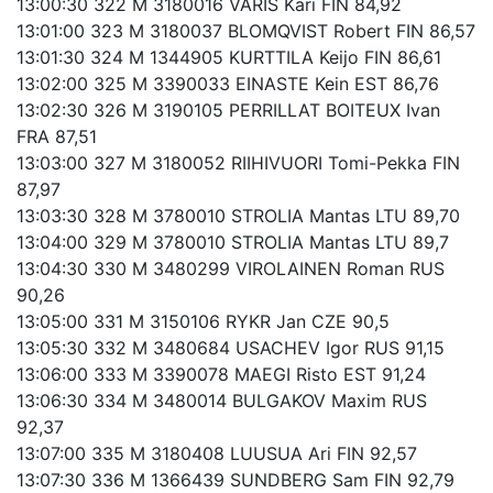
13:00:30 322 M 3180016 VARIS Kari FIN 84,92
13:01:00 323 M 3180037 BLOMQVIST Robert FIN 86,57
13:01:30 324 M 1344905 KURTTILA Keijo FIN 86,61
13:02:00 325 M 3390033 EINASTE Kein EST 86,76
13:02:30 326 M 3190105 PERRILLAT BOITEUX Ivan
FRA 87,51
13:03:00 327 M 3180052 RIIHIVUORI Tomi-Pekka FIN
87,97
13:03:30 328 M 3780010 STROLIA Mantas LTU 89,70
13:04:00 329 M 3780010 STROLIA Mantas LTU 89,7
13:04:30 330 M 3480299 VIROLAINEN Roman RUS
90,26
13:05:00 331 M 3150106 RYKR Jan CZE 90,5
13:05:30 332 M 3480684 USACHEV Igor RUS 91,15
13:06:00 333 M 3390078 MAEGI Risto EST 91,24
13:06:30 334 M 3480014 BULGAKOV Maxim RUS
92,37
13:07:00 335 M 3180408 LUUSUA Ari FIN 92,57
13:07:30 336 M 1366439 SUNDBERG Sam FIN 92,79