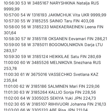
10:56:30 53 W 3485167 NARYSHKINA Natalja RUS
9999,99
10:57:00 54 W 1316193 JAKIMCHUK Vita UKR 9999,99
10:57:30 55 W 3185255 SAINIO Taru FIN 403,08
10:58:00 56 W 3185233 MAEKAERAEINEN Leena FIN
301,64
10:58:30 57 W 3185118 OKSANEN Eevamari FIN 286,21
10:59:00 58 W 3785011 BOGOMOLNIKOVA Darja LTU
283,57
10:59:30 59 W 3185124 HEIKKILAE Satu FIN 280,69
11:00:00 60 W 3485526 MELNIKOVA Snezhana RUS
253,78
11:00:30 61 W 3675016 VASSECHKO Svetlana KAZ
235,84
11:01:00 62 W 3185186 SALMINEN Mari FIN 229,06
11:01:30 63 W 3185264 KALLIO Sonja FIN 228,56
11:02:00 64 W 3305025 SEKIYA Yuki JPN 224,73
11:02:30 65 W 3185107 RIIHIVUORI Johanna FIN 216,13
11:03:00 66 W 3305120 ABE Risa JPN 211,04