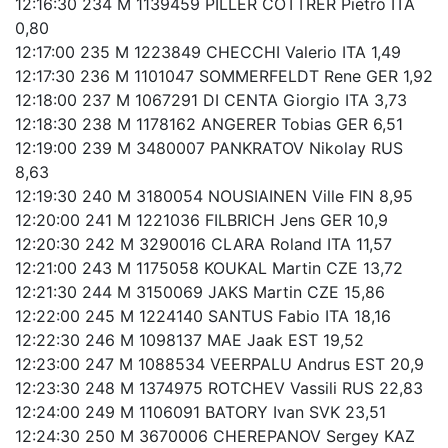
12:16:30 234 M 1139459 PILLER COTTRER Pietro ITA
0,80
12:17:00 235 M 1223849 CHECCHI Valerio ITA 1,49
12:17:30 236 M 1101047 SOMMERFELDT Rene GER 1,92
12:18:00 237 M 1067291 DI CENTA Giorgio ITA 3,73
12:18:30 238 M 1178162 ANGERER Tobias GER 6,51
12:19:00 239 M 3480007 PANKRATOV Nikolay RUS
8,63
12:19:30 240 M 3180054 NOUSIAINEN Ville FIN 8,95
12:20:00 241 M 1221036 FILBRICH Jens GER 10,9
12:20:30 242 M 3290016 CLARA Roland ITA 11,57
12:21:00 243 M 1175058 KOUKAL Martin CZE 13,72
12:21:30 244 M 3150069 JAKS Martin CZE 15,86
12:22:00 245 M 1224140 SANTUS Fabio ITA 18,16
12:22:30 246 M 1098137 MAE Jaak EST 19,52
12:23:00 247 M 1088534 VEERPALU Andrus EST 20,9
12:23:30 248 M 1374975 ROTCHEV Vassili RUS 22,83
12:24:00 249 M 1106091 BATORY Ivan SVK 23,51
12:24:30 250 M 3670006 CHEREPANOV Sergey KAZ