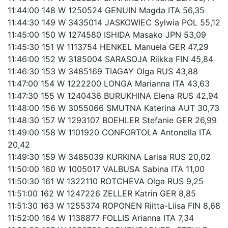
11:44:00 148 W 1250524 GENUIN Magda ITA 56,35
11:44:30 149 W 3435014 JASKOWIEC Sylwia POL 55,12
11:45:00 150 W 1274580 ISHIDA Masako JPN 53,09
11:45:30 151 W 1113754 HENKEL Manuela GER 47,29
11:46:00 152 W 3185004 SARASOJA Riikka FIN 45,84
11:46:30 153 W 3485169 TIAGAY Olga RUS 43,88
11:47:00 154 W 1222200 LONGA Marianna ITA 43,63
11:47:30 155 W 1240436 BURUKHINA Elena RUS 42,94
11:48:00 156 W 3055066 SMUTNA Katerina AUT 30,73
11:48:30 157 W 1293107 BOEHLER Stefanie GER 26,99
11:49:00 158 W 1101920 CONFORTOLA Antonella ITA
20,42
11:49:30 159 W 3485039 KURKINA Larisa RUS 20,02
11:50:00 160 W 1005017 VALBUSA Sabina ITA 11,00
11:50:30 161 W 1322110 ROTCHEVA Olga RUS 9,25
11:51:00 162 W 1247226 ZELLER Katrin GER 8,85
11:51:30 163 W 1255374 ROPONEN Riitta-Liisa FIN 8,68
11:52:00 164 W 1138877 FOLLIS Arianna ITA 7,34