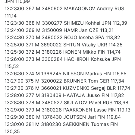
JPN 110,99
13:23:00 367 M 3480902 MAKAGONOV Andrey RUS
111,14
13:23:30 368 M 3300277 SHIMIZU Kohhei JPN 112,39
13:24:00 369 M 3150009 HAMR Jan CZE 113,21
13:24:30 370 M 3490032 ROJO Ioseba SPA 113,82
13:25:00 371 M 3690022 SHTUN Vitaliy UKR 114,25
13:25:30 372 M 3180226 IKONEN Mikko FIN 114,74
13:26:00 373 M 3300284 HACHIROH Kohsuke JPN
115,52
13:26:30 374 M 1366245 NILSSON Markus FIN 116,65
13:27:00 375 M 3200022 BRUNNER Tom GER 117,34
13:27:30 376 M 3660021 KUZMENKO Sergej BLR 117,74
13:28:00 377 M 3180409 HAATAJA Juuso FIN 117,82
13:28:30 378 M 3480527 SIULATOV Pavel RUS 118,68
13:29:00 379 M 3180228 PAAKKONEN Lasse FIN 119,13
13:29:30 380 M 1376430 JOUTSEN Jari FIN 119,84
13:30:00 381 M 3180230 SAEKKINEN Tuomas FIN
120,35