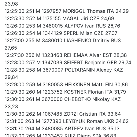
23,98
12:25:00 251 M 1297957 MORIGGL Thomas ITA 24,29
12:25:30 252 M 1175155 MAGAL Jiri CZE 24,69
12:26:00 253 M 3480015 ALYPOV Ivan RUS 26,76
12:26:30 254 M 1344129 SPERL Milan CZE 27,37
12:27:00 255 M 3480010 LIASHENKO Dmitriy RUS
27,65
12:27:30 256 M 1323468 REHEMAA Aivar EST 28,38
12:28:00 257 M 1347039 SEIFERT Benjamin GER 29,74
12:28:30 258 M 3670007 POLTARANIN Alexey KAZ
29,84
12:29:00 259 M 3180053 HEIKKINEN Matti FIN 30,86
12:29:30 260 M 1223752 KOSTNER Florian ITA 31,79
12:30:00 261 M 3670000 CHEBOTKO Nikolay KAZ
33,23
12:30:30 262 M 1067485 ZORZI Cristian ITA 33,64
12:31:00 263 M 1277393 LEYBYUK Roman UKR 34,62
12:31:30 264 M 3480085 ARTEEV Ivan RUS 35,13
12:32:00 265 M 1233452 RUIZ Diego SPA 36,83