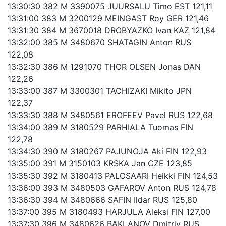
13:30:30 382 M 3390075 JUURSALU Timo EST 121,11
13:31:00 383 M 3200129 MEINGAST Roy GER 121,46
13:31:30 384 M 3670018 DROBYAZKO Ivan KAZ 121,84
13:32:00 385 M 3480670 SHATAGIN Anton RUS
122,08
13:32:30 386 M 1291070 THOR OLSEN Jonas DAN
122,26
13:33:00 387 M 3300301 TACHIZAKI Mikito JPN
122,37
13:33:30 388 M 3480561 EROFEEV Pavel RUS 122,68
13:34:00 389 M 3180529 PARHIALA Tuomas FIN
122,78
13:34:30 390 M 3180267 PAJUNOJA Aki FIN 122,93
13:35:00 391 M 3150103 KRSKA Jan CZE 123,85
13:35:30 392 M 3180413 PALOSAARI Heikki FIN 124,53
13:36:00 393 M 3480503 GAFAROV Anton RUS 124,78
13:36:30 394 M 3480666 SAFIN Ildar RUS 125,80
13:37:00 395 M 3180493 HARJULA Aleksi FIN 127,00
13:37:30 396 M 3480626 BAKLANOV Dmitriy RUS