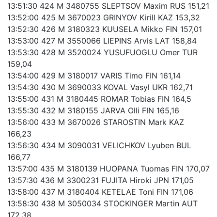
13:51:30 424 M 3480755 SLEPTSOV Maxim RUS 151,21
13:52:00 425 M 3670023 GRINYOV Kirill KAZ 153,32
13:52:30 426 M 3180323 KUUSELA Mikko FIN 157,01
13:53:00 427 M 3550066 LIEPINS Arvis LAT 158,84
13:53:30 428 M 3520024 YUSUFUOGLU Omer TUR
159,04
13:54:00 429 M 3180017 VARIS Timo FIN 161,14
13:54:30 430 M 3690033 KOVAL Vasyl UKR 162,71
13:55:00 431 M 3180445 ROMAR Tobias FIN 164,5
13:55:30 432 M 3180155 JARVA Olli FIN 165,16
13:56:00 433 M 3670026 STAROSTIN Mark KAZ
166,23
13:56:30 434 M 3090031 VELICHKOV Lyuben BUL
166,77
13:57:00 435 M 3180139 HUOPANA Tuomas FIN 170,07
13:57:30 436 M 3300231 FUJITA Hiroki JPN 171,05
13:58:00 437 M 3180404 KETELAE Toni FIN 171,06
13:58:30 438 M 3050034 STOCKINGER Martin AUT
172,38