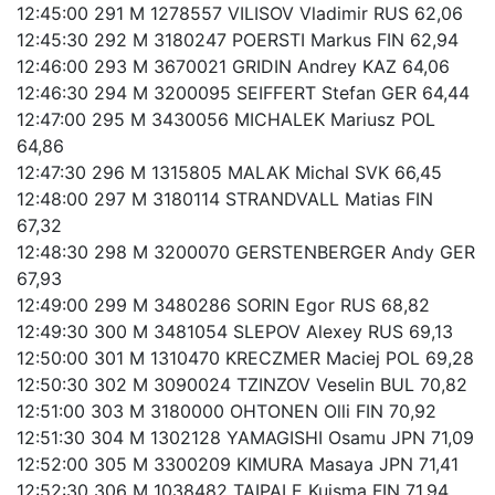
12:45:00 291 M 1278557 VILISOV Vladimir RUS 62,06
12:45:30 292 M 3180247 POERSTI Markus FIN 62,94
12:46:00 293 M 3670021 GRIDIN Andrey KAZ 64,06
12:46:30 294 M 3200095 SEIFFERT Stefan GER 64,44
12:47:00 295 M 3430056 MICHALEK Mariusz POL
64,86
12:47:30 296 M 1315805 MALAK Michal SVK 66,45
12:48:00 297 M 3180114 STRANDVALL Matias FIN
67,32
12:48:30 298 M 3200070 GERSTENBERGER Andy GER
67,93
12:49:00 299 M 3480286 SORIN Egor RUS 68,82
12:49:30 300 M 3481054 SLEPOV Alexey RUS 69,13
12:50:00 301 M 1310470 KRECZMER Maciej POL 69,28
12:50:30 302 M 3090024 TZINZOV Veselin BUL 70,82
12:51:00 303 M 3180000 OHTONEN Olli FIN 70,92
12:51:30 304 M 1302128 YAMAGISHI Osamu JPN 71,09
12:52:00 305 M 3300209 KIMURA Masaya JPN 71,41
12:52:30 306 M 1038482 TAIPALE Kuisma FIN 71,94