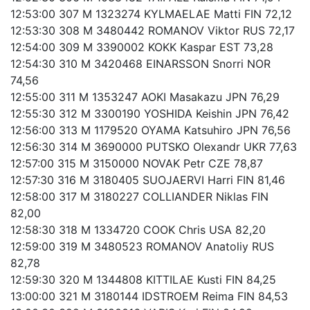
12:53:00 307 M 1323274 KYLMAELAE Matti FIN 72,12
12:53:30 308 M 3480442 ROMANOV Viktor RUS 72,17
12:54:00 309 M 3390002 KOKK Kaspar EST 73,28
12:54:30 310 M 3420468 EINARSSON Snorri NOR
74,56
12:55:00 311 M 1353247 AOKI Masakazu JPN 76,29
12:55:30 312 M 3300190 YOSHIDA Keishin JPN 76,42
12:56:00 313 M 1179520 OYAMA Katsuhiro JPN 76,56
12:56:30 314 M 3690000 PUTSKO Olexandr UKR 77,63
12:57:00 315 M 3150000 NOVAK Petr CZE 78,87
12:57:30 316 M 3180405 SUOJAERVI Harri FIN 81,46
12:58:00 317 M 3180227 COLLIANDER Niklas FIN
82,00
12:58:30 318 M 1334720 COOK Chris USA 82,20
12:59:00 319 M 3480523 ROMANOV Anatoliy RUS
82,78
12:59:30 320 M 1344808 KITTILAE Kusti FIN 84,25
13:00:00 321 M 3180144 IDSTROEM Reima FIN 84,53