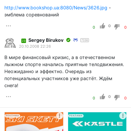
http://www.bookshop.ua:8080/News/3626.jpg
-
эмблема соревнований
0
0
0
Sergey Birukov
7336
23
20.10.2008 22:26
В мире финансовый кризис, а в отечественном
лыжном спорте начались приятные телодвижения.
Неожиданно и эффектно. Очередь из
потенциальных участников уже растёт. Ждём
снега!
0
0
0
РЕКЛАМА
РЕКЛАМА