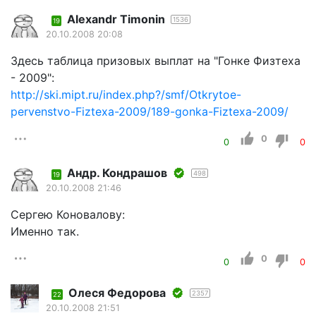
Alexandr Timonin
1536
19
20.10.2008 20:08
Здесь таблица призовых выплат на "Гонке Физтеха
- 2009":
http://ski.mipt.ru/index.php?/smf/Otkrytoe-
pervenstvo-Fiztexa-2009/189-gonka-Fiztexa-2009/
0
0
0
Андр. Кондрашов
498
19
20.10.2008 21:46
Сергею Коновалову:
Именно так.
0
0
0
Олеся Федорова
2357
22
20.10.2008 21:51