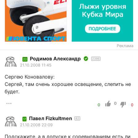
Реклама
Родимов Александр
2396
22
21.10.2008 11:45
Сергею Коновалову:
Сергей, там очень хорошее освещение, слепить не
будет.
0
0
0
Павел Fizkultmen
82
17
21.10.2008 22:09
Подскажите, а в допуске к соревнованиям есть ли