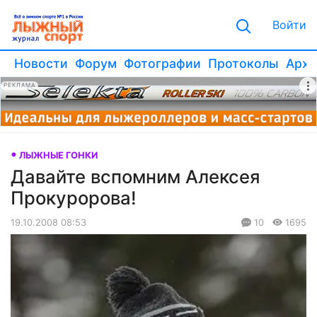
Войти
Новости
Форум
Фотографии
Протоколы
Архи
РЕКЛАМА
ЛЫЖНЫЕ ГОНКИ
Давайте вспомним Алексея
Прокуророва!
19.10.2008 08:53
10
1695