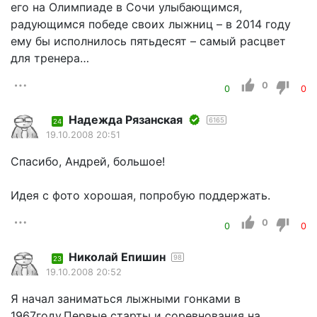
его на Олимпиаде в Сочи улыбающимся,
радующимся победе своих лыжниц – в 2014 году
ему бы исполнилось пятьдесят – самый расцвет
для тренера…
0
0
0
Надежда Рязанская
6165
24
19.10.2008 20:51
Спасибо, Андрей, большое!
Идея с фото хорошая, попробую поддержать.
0
0
0
Николай Епишин
98
23
19.10.2008 20:52
Я начал заниматься лыжными гонками в
1967году.Первые старты и соревнования на