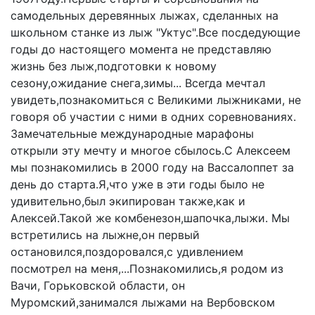
самодельных деревянных лыжах, сделанных на
школьном станке из лыж "Уктус".Все посдедующие
годы до настоящего момента не представляю
жизнь без лыж,подготовки к новому
сезону,ожидание снега,зимы... Всегда мечтал
увидеть,познакомиться с Великими лыжниками, не
говоря об участии с ними в одних соревнованиях.
Замечательные международные марафоны
открыли эту мечту и многое сбылось.С Алексеем
мы познакомились в 2000 году на Вассалоппет за
день до старта.Я,что уже в эти годы было не
удивительно,был экипирован также,как и
Алексей.Такой же комбенезон,шапочка,лыжи. Мы
встретились на лыжне,он первый
остановился,поздоровался,с удивлением
посмотрел на меня,...Познакомились,я родом из
Вачи, Горьковской области, он
Муромский,занимался лыжами на Вербовском