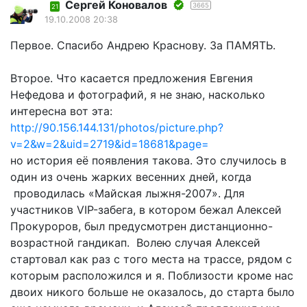
Сергей Коновалов
3665
21
19.10.2008 20:38
Первое. Спасибо Андрею Краснову. За ПАМЯТЬ.
Второе. Что касается предложения Евгения
Нефедова и фотографий, я не знаю, насколько
интересна вот эта:
http://90.156.144.131/photos/picture.php?
v=2&w=2&uid=2719&id=18681&page=
но история её появления такова. Это случилось в
один из очень жарких весенних дней, когда
проводилась «Майская лыжня-2007». Для
участников VIP-забега, в котором бежал Алексей
Прокуроров, был предусмотрен дистанционно-
возрастной гандикап. Волею случая Алексей
стартовал как раз с того места на трассе, рядом с
которым расположился и я. Поблизости кроме нас
двоих никого больше не оказалось, до старта было