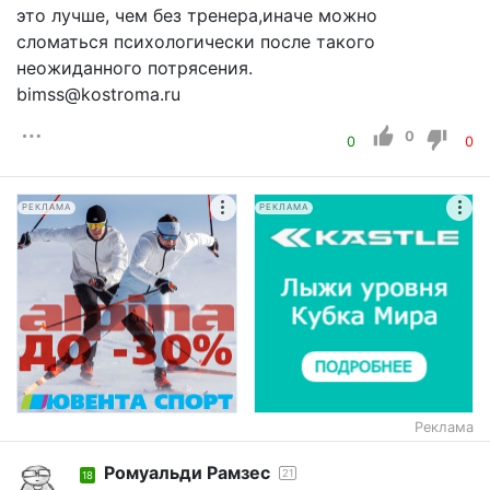
это лучше, чем без тренера,иначе можно
сломаться психологически после такого
неожиданного потрясения.
bimss@kostroma.ru
0
0
0
РЕКЛАМА
РЕКЛАМА
Реклама
Ромуальди Рамзес
21
18