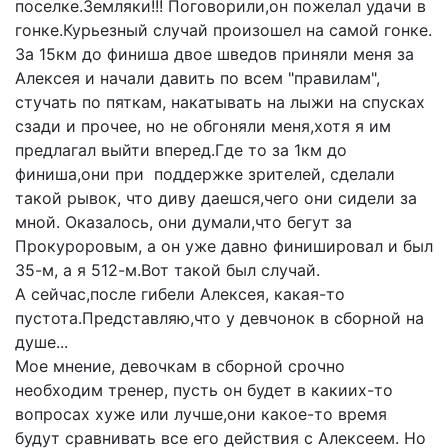
поселке.Земляки!!! Поговорили,он пожелал удачи в
гонке.Курьезный случай произошел на самой гонке.
За 15км до финиша двое шведов приняли меня за
Алексея и начали давить по всем "правилам",
стучать по пяткам, накатывать на лыжи на спусках
сзади и прочее, но не обгоняли меня,хотя я им
предлагал выйти вперед.Где то за 1км до
финиша,они при поддержке зрителей, сделали
такой рывок, что диву даешся,чего они сидели за
мной. Оказалось, они думали,что бегут за
Прокуроровым, а он уже давно финишировал и был
35-м, а я 512-м.Вот такой был случай.
А сейчас,после гибели Алексея, какая-то
пустота.Представляю,что у девчонок в сборной на
душе...
Мое мнение, девочкам в сборной срочно
необходим тренер, пусть он будет в какиих-то
вопросах хуже или лучше,они какое-то время
будут сравнивать все его действия с Алексеем. Но