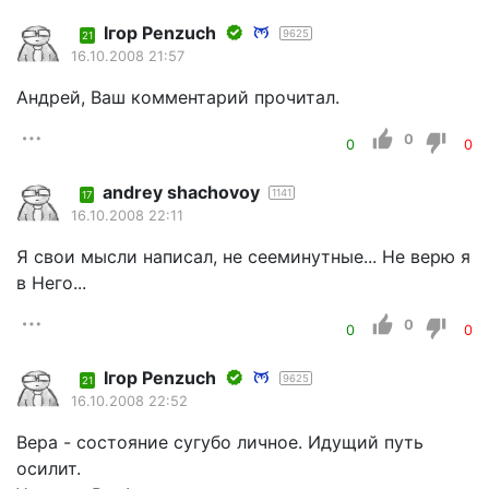
Iгор Penzuch
9625
21
16.10.2008 21:57
Андрей, Ваш комментарий прочитал.
0
0
0
andrey shachovoy
1141
17
16.10.2008 22:11
Я свои мысли написал, не сееминутные... Не верю я
в Него...
0
0
0
Iгор Penzuch
9625
21
16.10.2008 22:52
Вера - состояние сугубо личное. Идущий путь
осилит.