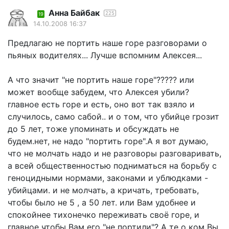
Анна Байбак
225
19
14.10.2008 16:37
Предлагаю не портить наше горе разговорами о
пьяных водителях... Лучше вспомним Алексея...
А что значит "не портить наше горе"????? или
может вообще забудем, что Алексея убили?
главное есть горе и есть, оно вот так взяло и
случилось, само сабой.. и о том, что убийце грозит
до 5 лет, тоже упоминать и обсуждать не
будем.нет, не надо "портить горе".А я вот думаю,
что не молчать надо и не разговоры разговаривать,
а всей общественностью подниматься на борьбу с
геноцидными нормами, законами и ублюдками -
убийцами. и не молчать, а кричать, требовать,
чтобы было не 5 , а 50 лет. или Вам удобнее и
спокойнее тихонечко переживать своё горе, и
главное чтобы Вам его "не портили"? А те о ком Вы