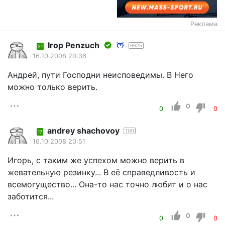
Реклама
Iгор Penzuch
9625
21
16.10.2008 20:36
Андрей, пути Господни неисповедимы. В Него
можно только верить.
0
0
0
andrey shachovoy
1141
17
16.10.2008 20:51
Игорь, с таким же успехом можно верить в
жевательную резинку... В её справедливость и
всемогущество... Она-то нас точно любит и о нас
заботится...
0
0
0