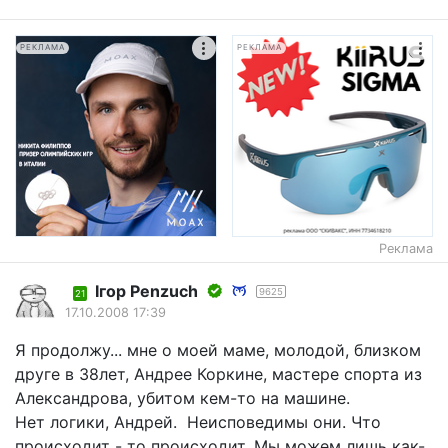
РЕКЛАМА
РЕКЛАМА
Реклама
Iгор Penzuch
9625
21
17.10.2008 17:39
Я продолжу... мне о моей маме, молодой, близком
друге в 38лет, Андрее Коркине, мастере спорта из
Александрова, убитом кем-то на машине.
Нет логики, Андрей. Неисповедимы они. Что
происходит - то происходит. Мы можем лишь как-