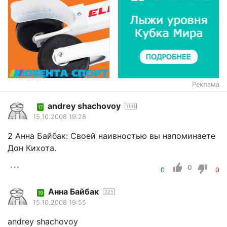
Реклама
andrey shachovoy
1141
17
15.10.2008 19:28
2 Анна Байбак: Своей наивностью вы напоминаете
Дон Кихота.
0
0
0
Анна Байбак
225
19
15.10.2008 19:55
andrey shachovoy