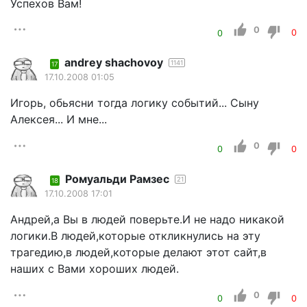
Успехов Вам!
0
0
0
andrey shachovoy
1141
17
17.10.2008 01:05
Игорь, обьясни тогда логику событий... Сыну
Алексея... И мне...
0
0
0
Ромуальди Рамзес
21
18
17.10.2008 17:01
Андрей,а Вы в людей поверьте.И не надо никакой
логики.В людей,которые откликнулись на эту
трагедию,в людей,которые делают этот сайт,в
наших с Вами хороших людей.
0
0
0