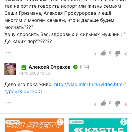
так не хотите говорить испортили жизнь семьям
Саши Гризмана, Алексея Прокуророва и ещё
многим и многим семьям, что и дальше будем
молчать????
Хочу спросить Вас, здоровых и сильных мужчин : "
До каких пор"??????
0
0
0
Алексей Страхов
1854
23
14.10.2008 16:56
Дело его пока живо.
http://vladimir.rfn.ru/video.html?
type=r&id=17001
0
0
0
РЕКЛАМА
РЕКЛАМА