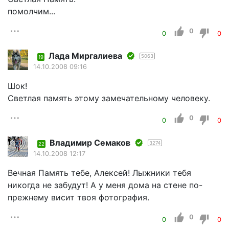
помолчим...
0
0
0
Лада Миргалиева
5063
19
14.10.2008 09:16
Шок!
Светлая память этому замечательному человеку.
0
0
0
Владимир Семаков
3274
22
14.10.2008 12:17
Вечная Память тебе, Алексей! Лыжники тебя
никогда не забудут! А у меня дома на стене по-
прежнему висит твоя фотография.
0
0
0