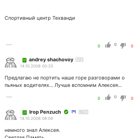
Спортивный центр Техванди
0
0
0
andrey shachovoy
1141
17
14.10.2008 00:33
Предлагаю не портить наше горе разговорами о
пьяных водителях... Лучше вспомним Алексея...
0
0
0
Iгор Penzuch
9625
21
14.10.2008 08:06
немного знал Алексея.
Светлая Память.