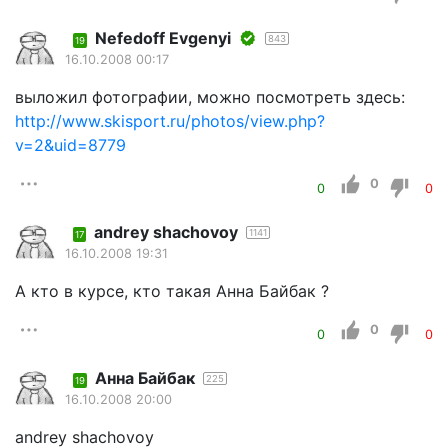
Nefedoff Evgenyi
843
19
16.10.2008 00:17
выложил фотографии, можно посмотреть здесь:
http://www.skisport.ru/photos/view.php?
v=2&uid=8779
0
0
0
andrey shachovoy
1141
17
16.10.2008 19:31
А кто в курсе, кто такая Анна Байбак ?
0
0
0
Анна Байбак
225
19
16.10.2008 20:00
andrey shachovoy