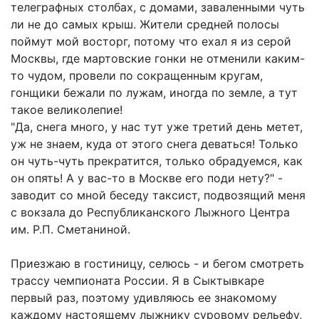
телеграфных столбах, с домами, заваленными чуть
ли не до самых крыш. Жители средней полосы
поймут мой восторг, потому что ехал я из серой
Москвы, где мартовские гонки не отменили каким-
то чудом, провели по сокращенным кругам,
гонщики бежали по лужам, иногда по земле, а тут
такое великолепие!
"Да, снега много, у нас тут уже третий день метет,
уж не знаем, куда от этого снега деваться! Только
он чуть-чуть прекратится, только обрадуемся, как
он опять! А у вас-то в Москве его поди нету?" -
заводит со мной беседу таксист, подвозящий меня
с вокзала до Республиканского Лыжного Центра
им. Р.П. Сметаниной.
Приезжаю в гостиницу, селюсь - и бегом смотреть
трассу чемпионата России. Я в Сыктывкаре
первый раз, поэтому удивляюсь ее знакомому
каждому настоящему лыжнику суровому рельефу,