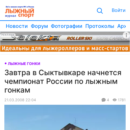
Войти
Новости
Форум
Фотографии
Протоколы
Архи
РЕКЛАМА
ЛЫЖНЫЕ ГОНКИ
Завтра в Сыктывкаре начнется
чемпионат России по лыжным
гонкам
21.03.2008 22:04
4
1781