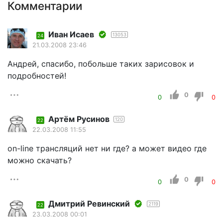
Комментарии
Иван Исаев
13053
24
21.03.2008 23:46
Андрей, спасибо, побольше таких зарисовок и
подробностей!
0
0
0
Артём Русинов
120
22
22.03.2008 11:55
on-line трансляций нет ни где? а может видео где
можно скачать?
0
0
0
Дмитрий Ревинский
2119
22
23.03.2008 00:01