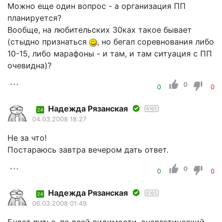
Можно еще один вопрос - а организация ПП
планируется?
Вообще, на любительских 30ках такое бывает
(стыдно признаться
, но бегал соревнования либо
10-15, либо марафоны - и там, и там ситуация с ПП
очевидна)?
0
0
0
Надежда Рязанская
6165
24
04.03.2008 18:27
Не за что!
Постараюсь завтра вечером дать ответ.
0
0
0
Надежда Рязанская
6165
24
06.03.2008 01:49
Будет питье, по всей видимости, энергетический