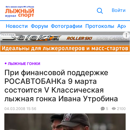
Войти
Новости
Форум
Фотографии
Протоколы
Архи
РЕКЛАМА
ЛЫЖНЫЕ ГОНКИ
При финансовой поддержке
РОСАВТОБАНКа 9 марта
состоится V Классическая
лыжная гонка Ивана Утробина
04.03.2008 15:56
5
2100