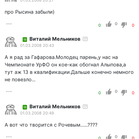
01.03.2008 20:27
про Рысина забыли)
0
0
0
Виталий Мельников
17
18
01.03.2008 20:43
А я рад за Гафарова.Молодец парень,у нас на
Чемпионате УрФО он кое-как обогнал Алыпова,а
тут аж 13 в квалификации.Дальше конечно немного
не повезло...
0
0
0
Виталий Мельников
17
18
01.03.2008 20:49
А вот что творится с Рочевым......????
0
0
0