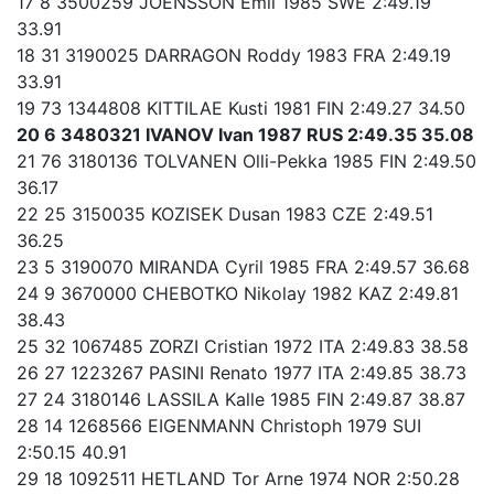
17 8 3500259 JOENSSON Emil 1985 SWE 2:49.19
33.91
18 31 3190025 DARRAGON Roddy 1983 FRA 2:49.19
33.91
19 73 1344808 KITTILAE Kusti 1981 FIN 2:49.27 34.50
20 6 3480321 IVANOV Ivan 1987 RUS 2:49.35 35.08
21 76 3180136 TOLVANEN Olli-Pekka 1985 FIN 2:49.50
36.17
22 25 3150035 KOZISEK Dusan 1983 CZE 2:49.51
36.25
23 5 3190070 MIRANDA Cyril 1985 FRA 2:49.57 36.68
24 9 3670000 CHEBOTKO Nikolay 1982 KAZ 2:49.81
38.43
25 32 1067485 ZORZI Cristian 1972 ITA 2:49.83 38.58
26 27 1223267 PASINI Renato 1977 ITA 2:49.85 38.73
27 24 3180146 LASSILA Kalle 1985 FIN 2:49.87 38.87
28 14 1268566 EIGENMANN Christoph 1979 SUI
2:50.15 40.91
29 18 1092511 HETLAND Tor Arne 1974 NOR 2:50.28