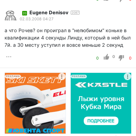
Eugene Denisov
2087
20
02.03.2008 04:27
а что Рочев? он проиграл в "нелюбимом" коньке в
квалификации 4 секунды Линду, который в ней был
7й. а 30 месту уступил и вовсе меньше 2 секунд
0
0
0
РЕКЛАМА
РЕКЛАМА