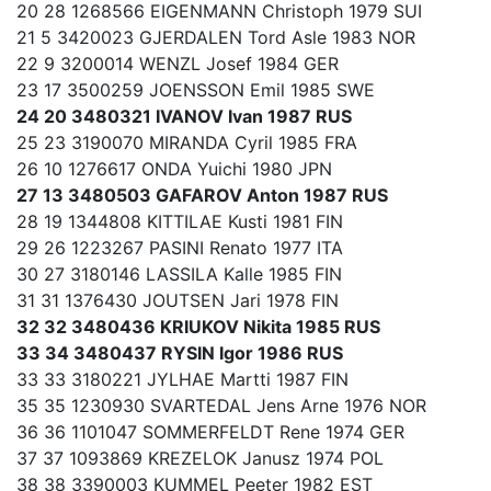
20 28 1268566 EIGENMANN Christoph 1979 SUI
21 5 3420023 GJERDALEN Tord Asle 1983 NOR
22 9 3200014 WENZL Josef 1984 GER
23 17 3500259 JOENSSON Emil 1985 SWE
24 20 3480321 IVANOV Ivan 1987 RUS
25 23 3190070 MIRANDA Cyril 1985 FRA
26 10 1276617 ONDA Yuichi 1980 JPN
27 13 3480503 GAFAROV Anton 1987 RUS
28 19 1344808 KITTILAE Kusti 1981 FIN
29 26 1223267 PASINI Renato 1977 ITA
30 27 3180146 LASSILA Kalle 1985 FIN
31 31 1376430 JOUTSEN Jari 1978 FIN
32 32 3480436 KRIUKOV Nikita 1985 RUS
33 34 3480437 RYSIN Igor 1986 RUS
33 33 3180221 JYLHAE Martti 1987 FIN
35 35 1230930 SVARTEDAL Jens Arne 1976 NOR
36 36 1101047 SOMMERFELDT Rene 1974 GER
37 37 1093869 KREZELOK Janusz 1974 POL
38 38 3390003 KUMMEL Peeter 1982 EST