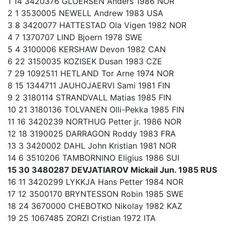
1 14 3420376 GLOERSEN Anders 1986 NOR
2 1 3530005 NEWELL Andrew 1983 USA
3 8 3420077 HATTESTAD Ola Vigen 1982 NOR
4 7 1370707 LIND Bjoern 1978 SWE
5 4 3100006 KERSHAW Devon 1982 CAN
6 22 3150035 KOZISEK Dusan 1983 CZE
7 29 1092511 HETLAND Tor Arne 1974 NOR
8 15 1344711 JAUHOJAERVI Sami 1981 FIN
9 2 3180114 STRANDVALL Matias 1985 FIN
10 21 3180136 TOLVANEN Olli-Pekka 1985 FIN
11 16 3420239 NORTHUG Petter jr. 1986 NOR
12 18 3190025 DARRAGON Roddy 1983 FRA
13 3 3420002 DAHL John Kristian 1981 NOR
14 6 3510206 TAMBORNINO Eligius 1986 SUI
15 30 3480287 DEVJATIAROV Mickail Jun. 1985 RUS
16 11 3420299 LYKKJA Hans Petter 1984 NOR
17 12 3500170 BRYNTESSON Robin 1985 SWE
18 24 3670000 CHEBOTKO Nikolay 1982 KAZ
19 25 1067485 ZORZI Cristian 1972 ITA