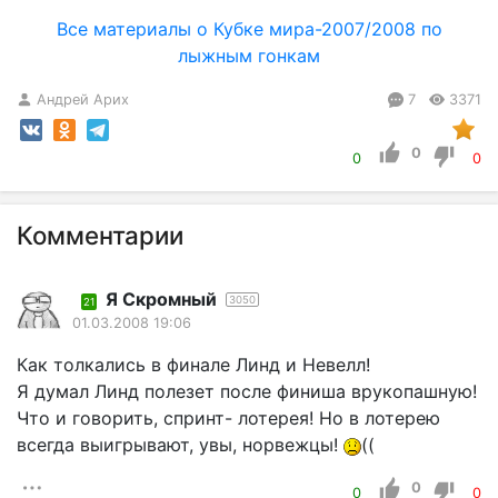
Все материалы о Кубке мира-2007/2008 по
лыжным гонкам
Андрей Арих
7
3371
0
0
0
Комментарии
Я Скромный
3050
21
01.03.2008 19:06
Как толкались в финале Линд и Невелл!
Я думал Линд полезет после финиша врукопашную!
Что и говорить, спринт- лотерея! Но в лотерею
всегда выигрывают, увы, норвежцы!
((
0
0
0