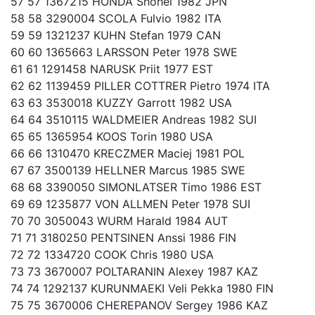
57 57 1367215 HONDA Shohei 1982 JPN
58 58 3290004 SCOLA Fulvio 1982 ITA
59 59 1321237 KUHN Stefan 1979 CAN
60 60 1365663 LARSSON Peter 1978 SWE
61 61 1291458 NARUSK Priit 1977 EST
62 62 1139459 PILLER COTTRER Pietro 1974 ITA
63 63 3530018 KUZZY Garrott 1982 USA
64 64 3510115 WALDMEIER Andreas 1982 SUI
65 65 1365954 KOOS Torin 1980 USA
66 66 1310470 KRECZMER Maciej 1981 POL
67 67 3500139 HELLNER Marcus 1985 SWE
68 68 3390050 SIMONLATSER Timo 1986 EST
69 69 1235877 VON ALLMEN Peter 1978 SUI
70 70 3050043 WURM Harald 1984 AUT
71 71 3180250 PENTSINEN Anssi 1986 FIN
72 72 1334720 COOK Chris 1980 USA
73 73 3670007 POLTARANIN Alexey 1987 KAZ
74 74 1292137 KURUNMAEKI Veli Pekka 1980 FIN
75 75 3670006 CHEREPANOV Sergey 1986 KAZ