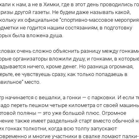
хали к нам, а не в Химки, где в этот день проводились г
призы другой газеты. Не будем даже называть какой,
кольку их официальное “спортивно-массовое мероприя
одметки не годится нашим состязаниям, в подготовку
орых была вложена душа.
словах очень сложно объяснить разницу между гонками
орые организаторы вложили душу, и гонками, в которые
адывается ничего, кроме денег. Но разница огромная,
ерьте, ее чувствуешь сразу, как только попадаешь в
авильное” место.
тр начинается с вешалки, а гонки — с парковки. И если т
надо переть пешком четыре километра от своей машин
ртовой поляны — это уже большой плюс. Огромное
чение также имеет раздельный старт вместо обычной н
их гонках толкотни, когда всю толпу запускают
овременно и многие участники в свалке ломают палки-