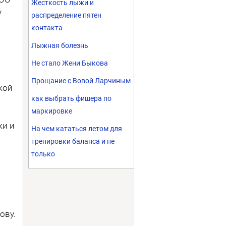
Жесткость лыжи и
у
распределение пятен
контакта
Лыжная болезнь
Не стало Жени Быкова
Прощание с Вовой Ларчиным
кой
как выбрать фишера по
маркировке
ки и
На чем кататься летом для
тренировки баланса и не
только
ову.