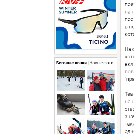
пое
на 
пос
в п
кот
На 
кот
Беговые лыжи
| Новые фото
вкл
пов
“пр
Теа
не 
ста
зна
так
одн