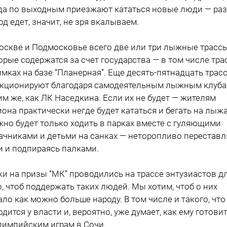
да по выходным приезжают кататься новые люди — раз
од едет, значит, не зря вкалываем.
оскве и Подмосковье всего две или три лыжные трассы
орые содержатся за счет государства — в том числе тра
имках на базе “Планерная”. Еще десять-пятнадцать трас
кционируют благодаря самодеятельным лыжным клуба
им же, как ЛК Наседкина. Если их не будет — жителям
иона практически негде будет кататься и бегать на лыжа
но будет только ходить в парках вместе с гуляющими
ачниками и детьми на санках — неторопливо переставл
и и подпираясь палками.
ки на призы “МК” проводились на трассе энтузиастов д
о, чтоб поддержать таких людей. Мы хотим, чтоб о них
ало как можно больше народу. В том числе и такого, что
одится у власти и, вероятно, уже думает, как ему готови
лимпийским играм в Сочи.