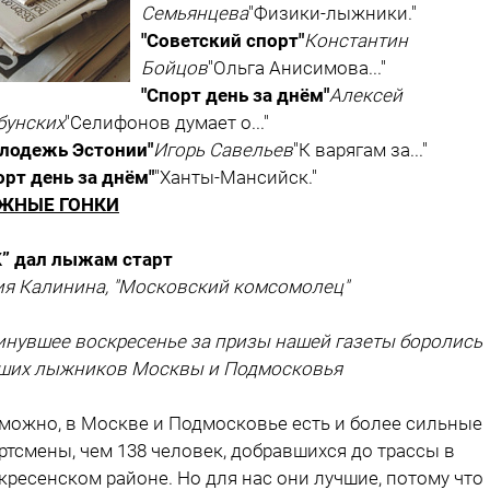
Семьянцева
"Физики-лыжники."
"Советский спорт"
Константин
Бойцов
"Ольга Анисимова..."
"Спорт день за днём"
Алексей
бунских
"Селифонов думает о..."
лодежь Эстонии"
Игорь Савельев
"К варягам за..."
орт день за днём"
"Ханты-Мансийск."
ЖНЫЕ ГОНКИ
” дал лыжам старт
я Калинина, "Московский комсомолец"
инувшее воскресенье за призы нашей газеты боролись 
ших лыжников Москвы и Подмосковья
можно, в Москве и Подмосковье есть и более сильные
ртсмены, чем 138 человек, добравшихся до трассы в
кресенском районе. Но для нас они лучшие, потому что