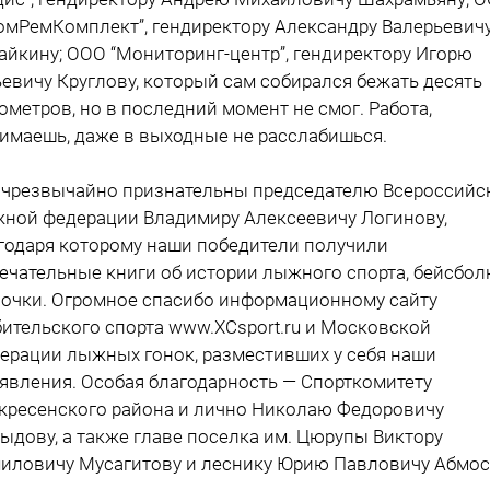
омРемКомплект”, гендиректору Александру Валерьевич
айкину; ООО “Мониторинг-центр”, гендиректору Игорю
евичу Круглову, который сам собирался бежать десять
ометров, но в последний момент не смог. Работа,
имаешь, даже в выходные не расслабишься.
чрезвычайно признательны председателю Всероссийс
ной федерации Владимиру Алексеевичу Логинову,
годаря которому наши победители получили
ечательные книги об истории лыжного спорта, бейсбол
очки. Огромное спасибо информационному сайту
ительского спорта www.XCsport.ru и Московской
ерации лыжных гонок, разместивших у себя наши
явления. Особая благодарность — Спорткомитету
кресенского района и лично Николаю Федоровичу
ыдову, а также главе поселка им. Цюрупы Виктору
иловичу Мусагитову и леснику Юрию Павловичу Абмос