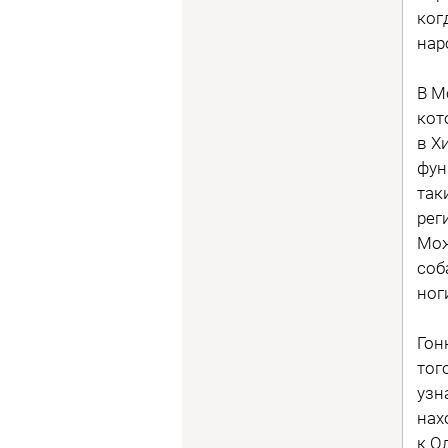
ког
нар
В М
кот
в Х
фун
так
рег
Мож
соб
ног
Гон
тог
узн
нах
к О