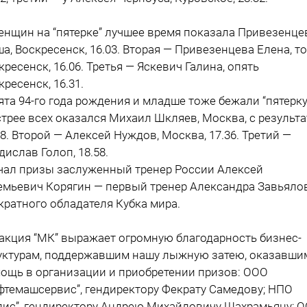
енщин на “пятерке” лучшее время показала Привезенце
а, Воскресенск, 16.03. Вторая — Привезенцева Елена, т
кресенск, 16.06. Третья — Яскевич Галина, опять
кресенск, 16.31.
ята 94-го года рождения и младше тоже бежали “пятерку
трее всех оказался Михаил Шкляев, Москва, с результ
28. Второй — Алексей Нуждов, Москва, 17.36. Третий —
дислав Голоп, 18.58.
чал призы заслуженный тренер России Алексей
емьевич Корягин — первый тренер Александра Завьялов
кратного обладателя Кубка мира.
акция “МК” выражает огромную благодарность бизнес-
уктурам, поддержавшим нашу лыжную затею, оказавши
ощь в организации и приобретении призов: ООО
фтемашсервис”, гендиректору Фекрату Самедову; НПО
дис”, гендиректору Андрею Михайловичу Шахрамьяну; 