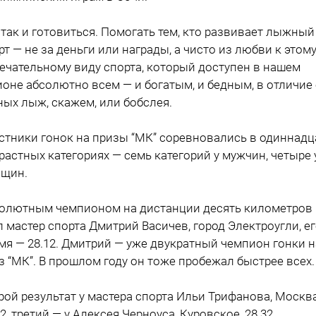
 так и готовиться. Помогать тем, кто развивает лыжный
рт — не за деньги или награды, а чисто из любви к этом
ечательному виду спорта, который доступен в нашем
ионе абсолютно всем — и богатым, и бедным, в отличие 
ных лыж, скажем, или бобслея.
стники гонок на призы “МК” соревновались в одиннадц
растных категориях — семь категорий у мужчин, четыре 
щин.
олютным чемпионом на дистанции десять километров
л мастер спорта Дмитрий Васичев, город Электроугли, е
мя — 28.12. Дмитрий — уже двукратный чемпион гонки н
з “МК”. В прошлом году он тоже пробежал быстрее всех.
рой результат у мастера спорта Ильи Трифанова, Москва
22, третий — у Алексея Черноуса, Куровское, 28.32.