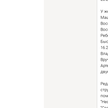
У ж
Маш
Вос
Вос
Реб
Быс
16.
Вла
Вру
Арт
дву
Ред
стр
пом
“Не
“Со