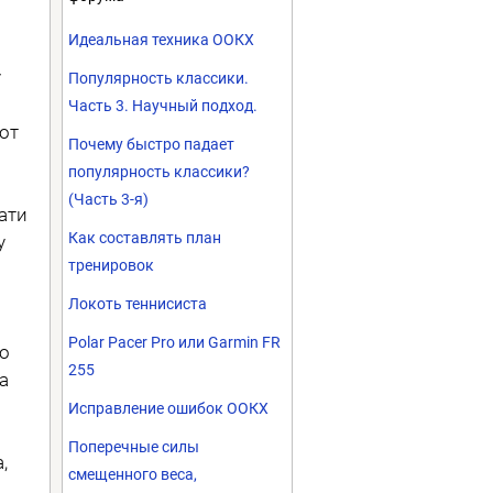
Идеальная техника ООКХ
у
Популярность классики.
Часть 3. Научный подход.
от
Почему быстро падает
популярность классики?
(Часть 3-я)
ати
Как составлять план
у
тренировок
Локоть теннисиста
Polar Pacer Pro или Garmin FR
го
255
а
Исправление ошибок ООКХ
Поперечные силы
,
смещенного веса,