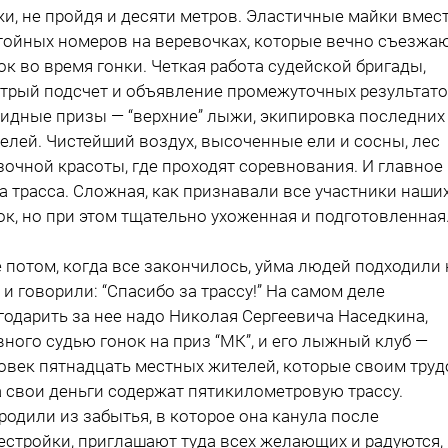
и, не пройдя и десяти метров. Эластичные майки вмес
тойных номеров на веревочках, которые вечно съезжа
ок во время гонки. Четкая работа судейской бригады,
трый подсчет и объявление промежуточных результато
идные призы — “верхние” лыжи, экипировка последних
елей. Чистейший воздух, высоченные ели и сосны, лес
зочной красоты, где проходят соревнования. И главное
а трасса. Сложная, как признавали все участники наши
ок, но при этом тщательно ухоженная и подготовленная
 потом, когда все закончилось, уйма людей подходили 
 и говорили: “Спасибо за трассу!” На самом деле
годарить за нее надо Николая Сергеевича Наседкина,
вного судью гонок на приз “МК”, и его лыжный клуб —
овек пятнадцать местных жителей, которые своим тру
а свои деньги содержат пятикилометровую трассу.
родили из забытья, в которое она канула после
естройки, приглашают туда всех желающих и радуются,