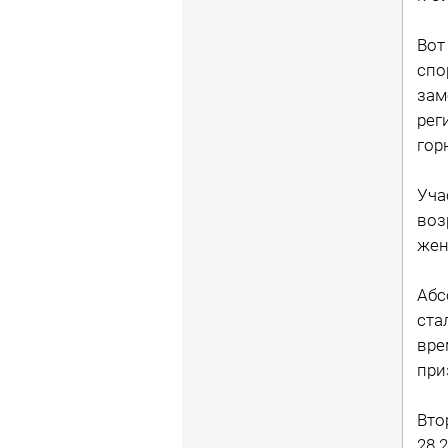
Вот
спо
зам
рег
гор
Уча
воз
жен
Абс
ста
вре
при
Вто
28.