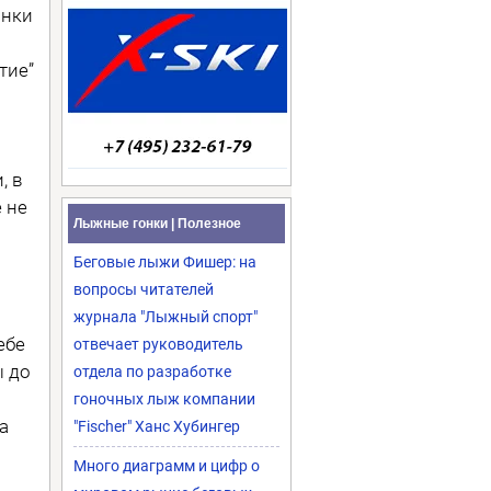
онки
тие”
, в
 не
Лыжные гонки | Полезное
Беговые лыжи Фишер: на
вопросы читателей
журнала "Лыжный спорт"
ебе
отвечает руководитель
ы до
отдела по разработке
гоночных лыж компании
а
"Fischer" Ханс Хубингер
Много диаграмм и цифр о