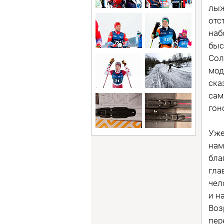
лыж
отс
наб
быс
Сол
мод
ска
сам
гон
Уже
нам
бла
гла
чел
и н
Воз
пер