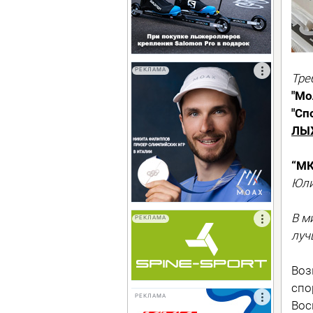
РЕКЛАМА
Тре
"Мо
"Сп
ЛЫ
“МК
Юли
В м
РЕКЛАМА
луч
Воз
спо
РЕКЛАМА
Вос