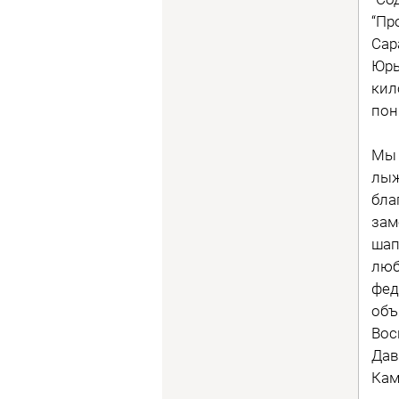
“Пр
Сар
Юрь
кил
пон
Мы 
лыж
бла
зам
шап
люб
фед
объ
Вос
Дав
Кам