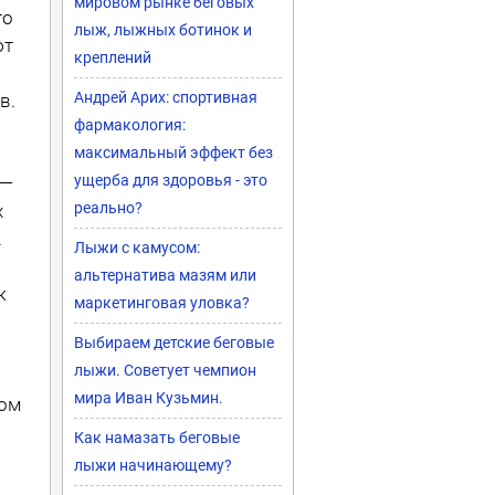
мировом рынке беговых
то
лыж, лыжных ботинок и
ют
креплений
Андрей Арих: спортивная
в.
фармакология:
максимальный эффект без
ущерба для здоровья - это
 —
реально?
х
.
Лыжи с камусом:
альтернатива мазям или
к
маркетинговая уловка?
Выбираем детские беговые
лыжи. Советует чемпион
мира Иван Кузьмин.
дом
Как намазать беговые
лыжи начинающему?