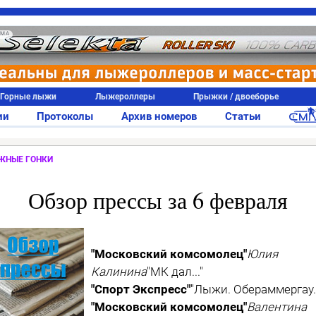
АМА
Горные лыжи
Лыжероллеры
Прыжки / двоеборье
ии
Протоколы
Архив номеров
Статьи
ЖНЫЕ ГОНКИ
Обзор прессы за 6 февраля
"Московский комсомолец"
Юлия
Калинина
"МК дал..."
"Спорт Экспресс"
"Лыжи. Обераммергау.
"Московский комсомолец"
Валентина