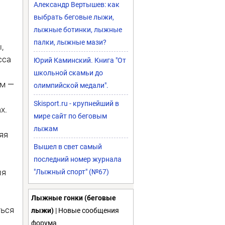
Александр Вертышев: как
выбрать беговые лыжи,
лыжные ботинки, лыжные
палки, лыжные мази?
,
сса
Юрий Каминский. Книга "От
с
школьной скамьи до
м —
олимпийской медали".
Skisport.ru - крупнейший в
х.
мире сайт по беговым
лыжам
яя
Вышел в свет самый
последний номер журнала
ля
"Лыжный спорт" (№67)
Лыжные гонки (беговые
ться
лыжи)
| Новые сообщения
форума