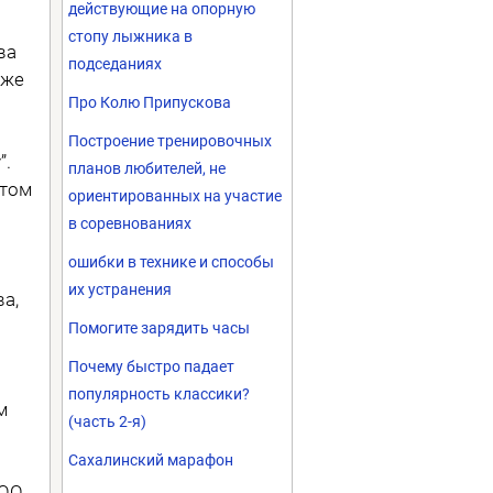
действующие на опорную
стопу лыжника в
ва
подседаниях
оже
Про Колю Припускова
Построение тренировочных
”.
планов любителей, не
атом
ориентированных на участие
в соревнованиях
ошибки в технике и способы
их устранения
а,
Помогите зарядить часы
Почему быстро падает
популярность классики?
м
(часть 2-я)
Сахалинский марафон
ООО