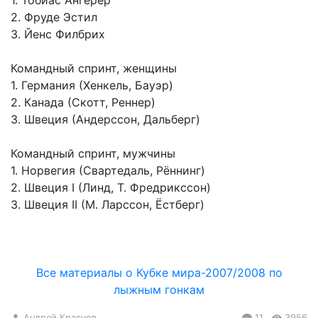
1. Тобиас Ангерер
2. Фруде Эстил
3. Йенс Филбрих
Командный спринт, женщины
1. Германия (Хенкель, Бауэр)
2. Канада (Скотт, Реннер)
3. Швеция (Андерссон, Дальберг)
Командный спринт, мужчины
1. Норвегия (Свартедаль, Рённинг)
2. Швеция I (Линд, Т. Фредрикссон)
3. Швеция II (М. Ларссон, Ёстберг)
Все материалы о Кубке мира-2007/2008 по
лыжным гонкам
Андрей Краснов
11
3956