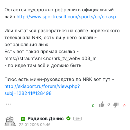
Остается судорожно рефрешить официальный
лайв
http://www.sportresult.com/sports/cc/cc.asp
Или пытаться разобраться на сайте норвежского
телеканала NRK, есть ли у него онлайн-
ретрансляция лыж
Есть вот такая прямая ссылка -
mms://straumV.nrk.no/nrk_tv_webvid03_m
- по идее там всё и должно быть
Плюс есть мини-руководство по NRK вот тут -
http://skisport.ru/forum/view.php?
subj=128241#128498
0
0
0
Родиков Денис
1594
19
22.01.2008 09:46