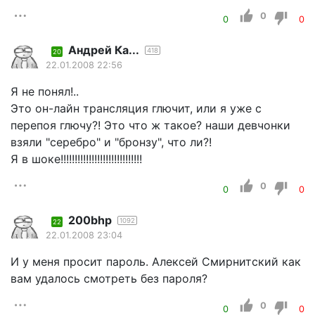
0
0
0
Андрей Ка...
418
20
22.01.2008 22:56
Я не понял!..
Это он-лайн трансляция глючит, или я уже с
перепоя глючу?! Это что ж такое? наши девчонки
взяли "серебро" и "бронзу", что ли?!
Я в шоке!!!!!!!!!!!!!!!!!!!!!!!!!!!!!
0
0
0
200bhp
1092
22
22.01.2008 23:04
И у меня просит пароль. Алексей Смирнитский как
вам удалось смотреть без пароля?
0
0
0