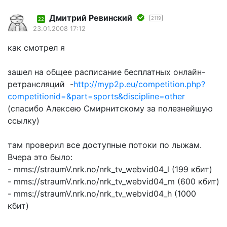
Дмитрий Ревинский
2119
22
23.01.2008 17:12
как смотрел я
зашел на общее расписание бесплатных онлайн-
ретрансляций -
http://myp2p.eu/competition.php?
competitionid=&part=sports&discipline=other
(спасибо Алексею Смирнитскому за полезнейшую
ссылку)
там проверил все доступные потоки по лыжам.
Вчера это было:
- mms://straumV.nrk.no/nrk_tv_webvid04_l (199 кбит)
- mms://straumV.nrk.no/nrk_tv_webvid04_m (600 кбит)
- mms://straumV.nrk.no/nrk_tv_webvid04_h (1000
кбит)