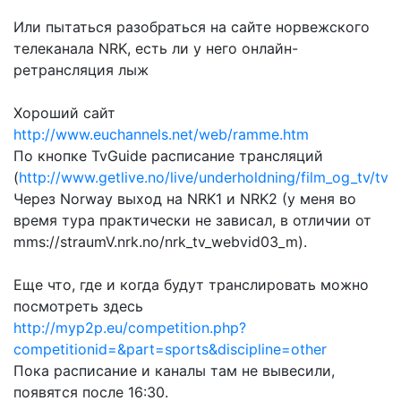
Или пытаться разобраться на сайте норвежского
телеканала NRK, есть ли у него онлайн-
ретрансляция лыж
Хороший сайт
http://www.euchannels.net/web/ramme.htm
По кнопке TvGuide расписание трансляций
(
http://www.getlive.no/live/underholdning/film_og_tv/tvg
Через Norway выход на NRK1 и NRK2 (у меня во
время тура практически не зависал, в отличии от
mms://straumV.nrk.no/nrk_tv_webvid03_m).
Еще что, где и когда будут транслировать можно
посмотреть здесь
http://myp2p.eu/competition.php?
competitionid=&part=sports&discipline=other
Пока расписание и каналы там не вывесили,
появятся после 16:30.