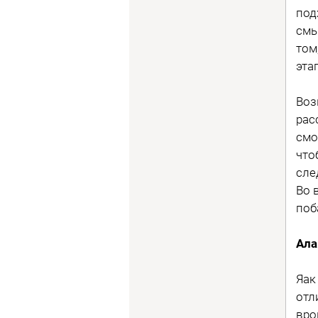
под
смы
том
эта
Воз
рас
смо
что
сле
Во 
поб
Ала
Яак
отл
вро