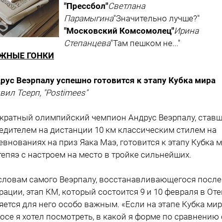
"Прессбол"
Светлана
Парамыгина
"Значительно лучше?"
"Московский Комсомолец"
Ирина
Степанцева
"Там пешком не..."
ЖНЫЕ ГОНКИ
рус Веэрпалу успешно готовится к этапу Кубка мира
вил Тсерп, "Postimees"
кратный олимпийский чемпион Андрус Веэрпалу, став
едителем на дистанции 10 км классическим стилем на
евнованиях на приз Яака Маэ, готовится к этапу Кубка 
тепяэ с настроем на место в тройке сильнейших.
словам самого Веэрпалу, восстанавливающегося после
рации, этап КМ, который состоится 9 и 10 февраля в Оте
яется для него особо важным. «Если на этапе Кубка мир
осе я хотел посмотреть, в какой я форме по сравнению 