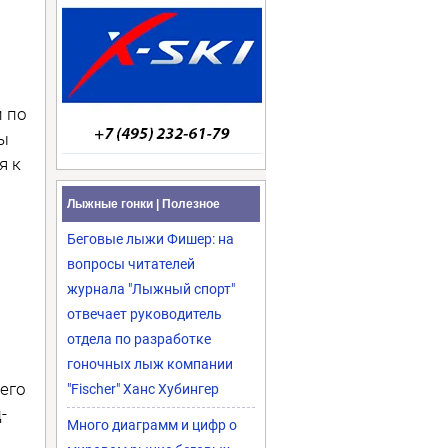
и по
мы
я к
Лыжные гонки | Полезное
Беговые лыжи Фишер: на
вопросы читателей
журнала "Лыжный спорт"
отвечает руководитель
отдела по разработке
гоночных лыж компании
 его
"Fischer" Ханс Хубингер
-
Много диаграмм и цифр о