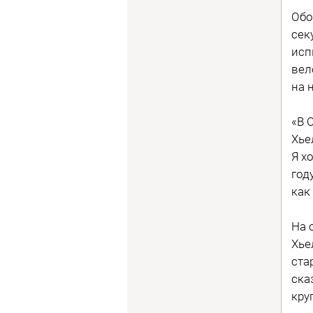
Обо
сек
исп
вел
на 
«В 
Хье
Я х
год
как
На 
Хье
ста
ска
кру