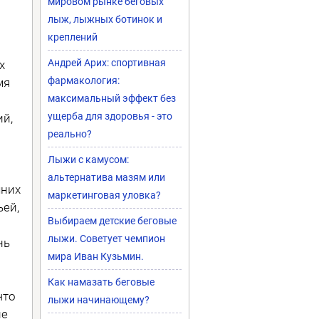
мировом рынке беговых
лыж, лыжных ботинок и
креплений
Андрей Арих: спортивная
х
фармакология:
мя
максимальный эффект без
ущерба для здоровья - это
ий,
реально?
Лыжи с камусом:
альтернатива мазям или
мних
маркетинговая уловка?
ьей,
Выбираем детские беговые
лыжи. Советует чемпион
нь
мира Иван Кузьмин.
Как намазать беговые
что
лыжи начинающему?
не