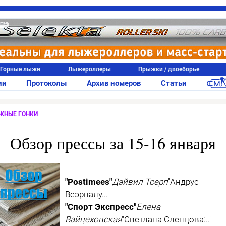
АМА
Горные лыжи
Лыжероллеры
Прыжки / двоеборье
ии
Протоколы
Архив номеров
Статьи
ЖНЫЕ ГОНКИ
Обзор прессы за 15-16 января
"Postimees"
Дэйвил Тсерп
"Андрус
Веэрпалу..."
"Спорт Экспресс"
Елена
Вайцеховская
"Светлана Слепцова:.."