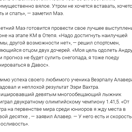
имущественно вялое. Утром не хочется вставать, хочет
ть и спать», — заметил Маэ.
летний Маэ готовится провести свое лучшее выступлен
оне на этапе КМ в Отепя. «Надо достигнуть наилучшей
мы, другой возможности нет», — решил спортсмен,
яющийся отцом двух дочерей. «Моя цель одолеть Андру
и прогноз не будет сулить снегопада, я тоже поеду
нироваться в Давос».
имо успеха своего любимого ученика Веэрпалу Алавер
адовал и неплохой результат Ээри Вахтра.
ишировавший девятым многообещающий лыжник
играл двукратному олимпийскому чемпиону 1.41,5. «От
тра на первенстве мира среди юниоров я жду места в
вой десятке , — заявил Алавер. — У него есть и скорость
осливость».