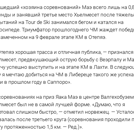
шедший «хозяина соревнований» Маэ всего лишь на 0,
унды и занявший третье место Хьелмесет после тяжел
ытаний на Tour de Ski занимался бегом и катался на
осипеде. Триумфатор прошлогоднего ЧМ жаждет побед
намеченном на 9 феврале этапе КМ в Отепяэ.
Отепяэ хорошая трасса и отличная публика, — признался
лмесет, предвкушающий острую борьбу с Веэрпалу и Ма
очу успешно выступить и на этапе КМ в Лахти. В следу
у я мечтаю добиться на ЧМ в Либереце такого же успеха
 и в прошлом году в Саппоро».
соревнованиях на приз Яака Маэ в центре Валгехобузем
лмесет был не в самой лучшей форме. «Думаю, что я
ртовал слишком быстро, — отметил норвежец. — Устало
залась после третьего круга (соревнования проходили 
гу протяженностью 1,5 км. — Ред.)».