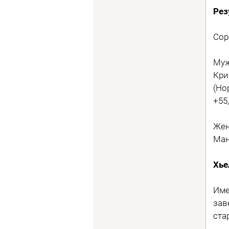
Рез
Сор
Муж
Кри
(Но
+55
Жен
Ман
Хье
Име
зав
ста