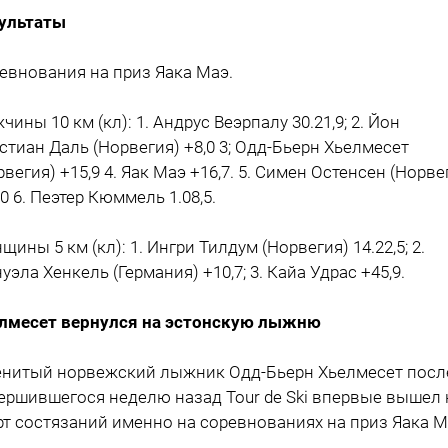
ультаты
евнования на приз Яака Маэ.
чины 10 км (кл): 1. Андрус Веэрпалу 30.21,9; 2. Йон
стиан Даль (Норвегия) +8,0 3; Одд-Бьерн Хьелмесет
рвегия) +15,9 4. Яак Маэ +16,7. 5. Симен Остенсен (Норве
,0 6. Пеэтер Кюммель 1.08,5.
щины 5 км (кл): 1. Ингри Тилдум (Норвегия) 14.22,5; 2.
уэла Хенкель (Германия) +10,7; 3. Кайа Удрас +45,9.
лмесет вернулся на эстонскую лыжню
нитый норвежский лыжник Одд-Бьерн Хьелмесет посл
ершившегося неделю назад Tour de Ski впервые вышел 
рт состязаний именно на соревнованиях на приз Яака М