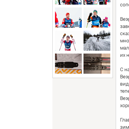
соп
Веэ
зав
ска
мно
мал
их 
С н
Веэ
вид
теп
Веэ
хор
Гла
зим