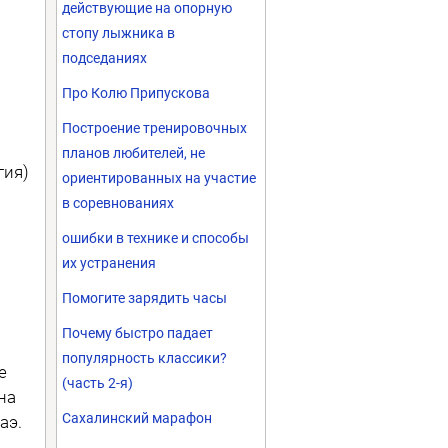
действующие на опорную
стопу лыжника в
подседаниях
Про Колю Припускова
Построение тренировочных
планов любителей, не
гия)
ориентированных на участие
в соревнованиях
ошибки в технике и способы
их устранения
Помогите зарядить часы
Почему быстро падает
популярность классики?
е
(часть 2-я)
на
Сахалинский марафон
аэ.