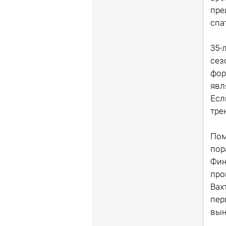
пре
спа
35-
сез
фор
явл
Есл
тре
Пом
пор
Фин
про
Вах
пер
вын