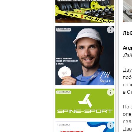
РЕКЛАМА
ЛЫ
Анд
Дэй
Дву
поб
сор
в О
РЕКЛАМА
По 
опе
явл
РЕКЛАМА
Дав