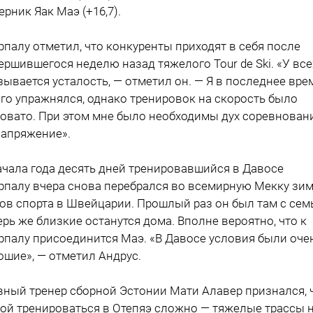
ерник Яак Маэ (+16,7).
рпалу отметил, что конкуренты приходят в себя после
ершившегося неделю назад тяжелого Tour de Ski. «У все
зывается усталость, — отметил он. — Я в последнее вре
го упражнялся, однако тренировок на скорость было
овато. При этом мне было необходимы дух соревнован
напряжение».
ачала года десять дней тренировавшийся в Давосе
рпалу вчера снова перебрался во всемирную Мекку зи
ов спорта в Швейцарии. Прошлый раз он был там с сем
ерь же близкие останутся дома. Вполне вероятно, что к
рпалу присоединится Маэ. «В Давосе условия были оче
ошие», — отметил Андрус.
вный тренер сборной Эстонии Мати Алавер признался, 
ой тренироваться в Отепяэ сложно — тяжелые трассы 