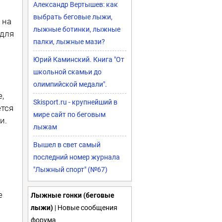
Александр Вертышев: как
выбрать беговые лыжи,
 на
лыжные ботинки, лыжные
 для
палки, лыжные мази?
Юрий Каминский. Книга "От
школьной скамьи до
олимпийской медали".
,
Skisport.ru - крупнейший в
ется
мире сайт по беговым
и.
лыжам
Вышел в свет самый
последний номер журнала
"Лыжный спорт" (№67)
е
Лыжные гонки (беговые
лыжи)
| Новые сообщения
форума