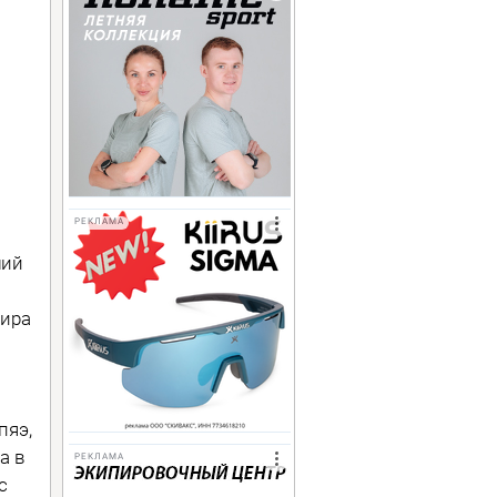
РЕКЛАМА
ший
мира
пяэ,
а в
РЕКЛАМА
с