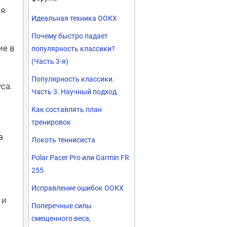
ся
Идеальная техника ООКХ
Почему быстро падает
ие в
популярность классики?
(Часть 3-я)
Популярность классики.
са.
Часть 3. Научный подход.
Как составлять план
тренировок
а
Локоть теннисиста
Polar Pacer Pro или Garmin FR
255
Исправление ошибок ООКХ
 и
Поперечные силы
смещенного веса,