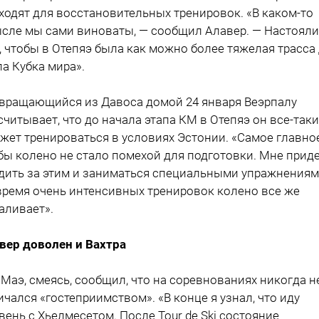
ходят для восстановительных тренировок. «В каком-то
сле мы сами виноваты, — сообщил Алавер. — Настояли
, чтобы в Отепяэ была как можно более тяжелая трасса
па Кубка мира».
вращающийся из Давоса домой 24 января Веэрпалу
считывает, что до начала этапа КМ в Отепяэ он все-таки
жет тренироваться в условиях Эстонии. «Самое главное
бы колено не стало помехой для подготовки. Мне прид
дить за этим и заниматься специальными упражнениям
время очень интенсивных тренировок колено все же
аливает».
вер доволен и Вахтра
 Маэ, смеясь, сообщил, что на соревнованиях никогда н
ичался «гостеприимством». «В конце я узнал, что иду
вень с Хьелмесетом. После Tour de Ski состояние