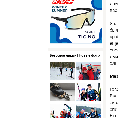
дру
взо
Явл
был
кра
еще
сво
Беговые лыжи
| Новые фото
лыж
оли
Маэ
Гов
Вал
скр
спи
Бье