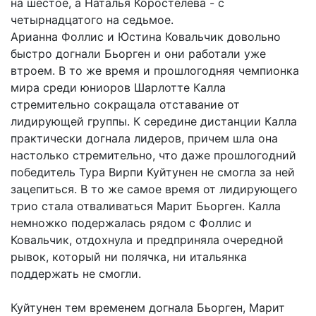
на шестое, а Наталья Коростелева - с
четырнадцатого на седьмое.
Арианна Фоллис и Юстина Ковальчик довольно
быстро догнали Бьорген и они работали уже
втроем. В то же время и прошлогодняя чемпионка
мира среди юниоров Шарлотте Калла
стремительно сокращала отставание от
лидирующей группы. К середине дистанции Калла
практически догнала лидеров, причем шла она
настолько стремительно, что даже прошлогодний
победитель Тура Вирпи Куйтунен не смогла за ней
зацепиться. В то же самое время от лидирующего
трио стала отваливаться Марит Бьорген. Калла
немножко подержалась рядом с Фоллис и
Ковальчик, отдохнула и предприняла очередной
рывок, который ни полячка, ни итальянка
поддержать не смогли.
Куйтунен тем временем догнала Бьорген, Марит