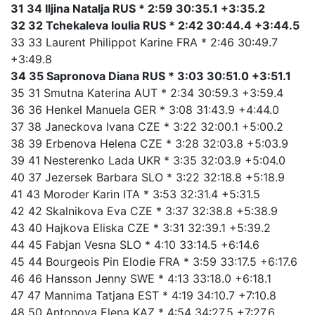
31 34 Iljina Natalja RUS * 2:59 30:35.1 +3:35.2
32 32 Tchekaleva Ioulia RUS * 2:42 30:44.4 +3:44.5
33 33 Laurent Philippot Karine FRA * 2:46 30:49.7
+3:49.8
34 35 Sapronova Diana RUS * 3:03 30:51.0 +3:51.1
35 31 Smutna Katerina AUT * 2:34 30:59.3 +3:59.4
36 36 Henkel Manuela GER * 3:08 31:43.9 +4:44.0
37 38 Janeckova Ivana CZE * 3:22 32:00.1 +5:00.2
38 39 Erbenova Helena CZE * 3:28 32:03.8 +5:03.9
39 41 Nesterenko Lada UKR * 3:35 32:03.9 +5:04.0
40 37 Jezersek Barbara SLO * 3:22 32:18.8 +5:18.9
41 43 Moroder Karin ITA * 3:53 32:31.4 +5:31.5
42 42 Skalnikova Eva CZE * 3:37 32:38.8 +5:38.9
43 40 Hajkova Eliska CZE * 3:31 32:39.1 +5:39.2
44 45 Fabjan Vesna SLO * 4:10 33:14.5 +6:14.6
45 44 Bourgeois Pin Elodie FRA * 3:59 33:17.5 +6:17.6
46 46 Hansson Jenny SWE * 4:13 33:18.0 +6:18.1
47 47 Mannima Tatjana EST * 4:19 34:10.7 +7:10.8
48 50 Antonova Elena KAZ * 4:54 34:27.5 +7:27.6