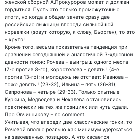
женской сборной А.Прокуроров может и должен
гордиться. Пусть это только промежуточные
итоги, но когда в общем зачете сразу две
российские лыжницы впереди сильнейшей
норвежки (зовут которую, к слову, Бьорген), то это
– круто!
Кроме того, весьма показательна тенденция при
сравнении сегодняшней и аналогичной 3-хдневной
давности гонок: Рочева – выигрыш одного места
(7-е против 8-го), Коростелева – девять ! (4-е
против 13-го); и молодежь не отстает: Иванова –
тоже девять ! (23-32), Ильина – пять (26-31),
Сапронова – четыре (29-33). Только опытные
Куркина, Медведева и Чекалева остановились
практически на тех же позициях или чуть сдали.
Про Овчинникову – no comment.
Учитывая, что впереди две классические гонки, то
Рочевой вполне реально как минимум удержаться
на завоеванных позициях. А что касается