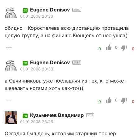
Eugene Denisov
2087
20
01.01.2008 20:33
обидно - Коростелева всю дистанцию протащила
целую группу, а на финише Кюнцель от нее ушла(
0
0
0
Eugene Denisov
2087
20
01.01.2008 20:33
а Овчинникова уже последняя из тех, кто может
шевелить ногами хоть как-то(((
0
0
0
Кузьмичев Владимир
1819
20
01.01.2008 23:26
Сегодня был день, которым старший тренер