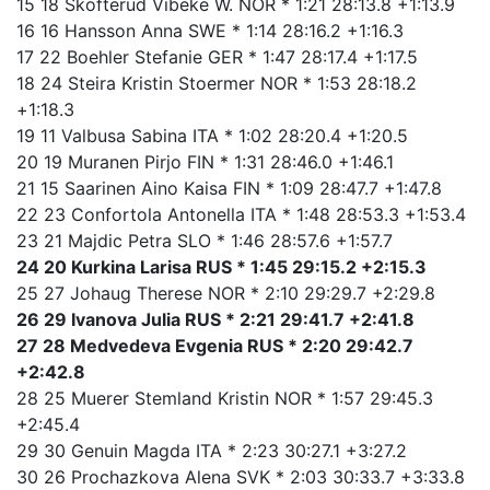
15 18 Skofterud Vibeke W. NOR * 1:21 28:13.8 +1:13.9
16 16 Hansson Anna SWE * 1:14 28:16.2 +1:16.3
17 22 Boehler Stefanie GER * 1:47 28:17.4 +1:17.5
18 24 Steira Kristin Stoermer NOR * 1:53 28:18.2
+1:18.3
19 11 Valbusa Sabina ITA * 1:02 28:20.4 +1:20.5
20 19 Muranen Pirjo FIN * 1:31 28:46.0 +1:46.1
21 15 Saarinen Aino Kaisa FIN * 1:09 28:47.7 +1:47.8
22 23 Confortola Antonella ITA * 1:48 28:53.3 +1:53.4
23 21 Majdic Petra SLO * 1:46 28:57.6 +1:57.7
24 20 Kurkina Larisa RUS * 1:45 29:15.2 +2:15.3
25 27 Johaug Therese NOR * 2:10 29:29.7 +2:29.8
26 29 Ivanova Julia RUS * 2:21 29:41.7 +2:41.8
27 28 Medvedeva Evgenia RUS * 2:20 29:42.7
+2:42.8
28 25 Muerer Stemland Kristin NOR * 1:57 29:45.3
+2:45.4
29 30 Genuin Magda ITA * 2:23 30:27.1 +3:27.2
30 26 Prochazkova Alena SVK * 2:03 30:33.7 +3:33.8