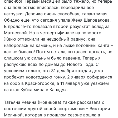
спасибо! Первый месяц ей было тяжело, но теперь
она полностью вписалась, переварила все
нагрузки. Девочка очень способная, талантливая.
Обидно еще, что сегодня упала Женя Шаповалова.
В прологе-то показала второй результат вслед за
Матвеевой. Но в четвертьфинале на повороте
Женю оттеснили на неудобный радиус, она
напоролась на камень, и на лыже половины канта –
как не бывало! Потом встала, пыталась догнать, но
слишком уж сильным было падение. Теперь я
распускаю всех по домам до Нового Года. С
условием только, что 31 декабря каждая дома
пробежит новогоднюю гонку. 2 января собираемся
на сбор в Красногорске, а 11 января уже уезжаем
на этап Кубка мира в Канаду».
Татьяна Ревина (Новикова) также рассказала о
состоянии другой своей спортсменки – Виктории
Мелиной, которая в прошлом сезоне вошла в