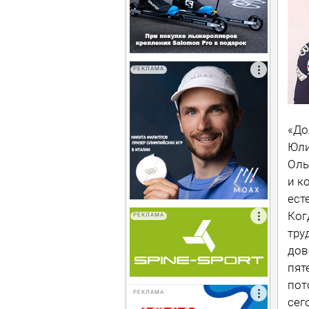
РЕКЛАМА
«До
Юли
Оль
и к
ест
Ког
РЕКЛАМА
тру
дов
пят
пот
РЕКЛАМА
сег