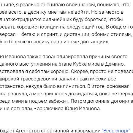
нципе, я реально оцениваю свои шансы, понимаю, что,
рее всего, в десятку мне там не войти. Но за место в
дцатке-тридцатке сильнейших буду бороться, чтобы
оевать хорошие позиции на следующий год. В общем-то,
версал – бегаю и спринт, и дистанции, обоими стилями,
лю больше классику на длинные дистанции».
я Иванова также проанализировала причины своего
дачного выступления на этапе Кубка мира в Демино.
вствовала я себя там хорошо. Скорее, просто не повезл
широкой трассе девочки заняли практически все
странство, некуда было вклиниться. В итоге, основная
ппа рванула, а мне пришлось дожидаться, пока четверка
реди меня в подъем забежит. Потом догоняла-догоняла
 и не догнала», - заключила Юлия Иванова.
бщает Агентство спортивной информации
"Весь спорт"