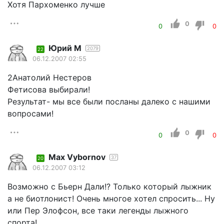
Хотя Пархоменко лучше
0
0
0
Юрий М
2079
22
06.12.2007 02:55
2Aнатолий Нестеров
Фетисова выбирали!
Результат- мы все были посланы далеко с нашими
вопросами!
0
0
0
Мax Vybornov
37
20
06.12.2007 03:12
Возможно с Бьерн Дали!? Только который лыжник
а не биотлонист! Очень многое хотел спросить... Ну
или Пер Элофсон, все таки легенды лыжного
спорта!