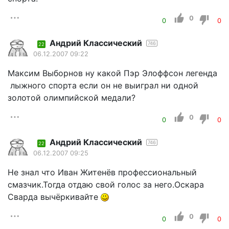
0
0
0
Андрий Классический
746
22
06.12.2007 09:22
Максим Выборнов ну какой Пэр Элоффсон легенда
лыжного спорта если он не выиграл ни одной
золотой олимпийской медали?
0
0
0
Андрий Классический
746
22
06.12.2007 09:25
Не знал что Иван Житенёв профессиональный
смазчик.Тогда отдаю свой голос за него.Оскара
Сварда вычёркивайте
0
0
0