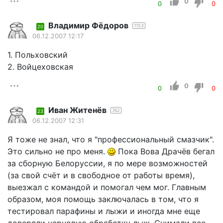
0
0
0
Владимир Фёдоров
1153
20
06.12.2007 12:17
1. Польховский
2. Войцеховская
0
0
0
Иван Житенёв
742
23
06.12.2007 12:31
Я тоже не знал, что я "профессиональный смазчик".
Это сильно не про меня.
Пока Вова Драчёв бегал
за сборную Белоруссии, я по мере возможностей
(за свой счёт и в свободное от работы время),
выезжал с командой и помогал чем мог. Главным
образом, моя помощь заключалась в том, что я
тестировал парафины и лыжи и иногда мне еще
доверяли черновую обработку лыж. Снимали все