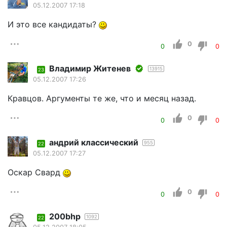
05.12.2007 17:18
И это все кандидаты?
0
0
0
Владимир Житенев
13915
23
05.12.2007 17:26
Кравцов. Аргументы те же, что и месяц назад.
0
0
0
андрий классический
955
22
05.12.2007 17:27
Оскар Свард
0
0
0
200bhp
1092
22