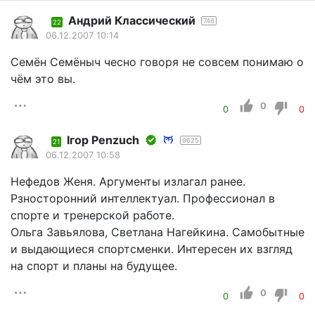
Андрий Классический
746
22
06.12.2007 10:14
Семён Семёныч чесно говоря не совсем понимаю о
чём это вы.
0
0
0
Iгор Penzuch
9625
21
06.12.2007 10:58
Нефедов Женя. Аргументы излагал ранее.
Рзносторонний интеллектуал. Профессионал в
спорте и тренерской работе.
Ольга Завьялова, Светлана Нагейкина. Самобытные
и выдающиеся спортсменки. Интересен их взгляд
на спорт и планы на будущее.
0
0
0