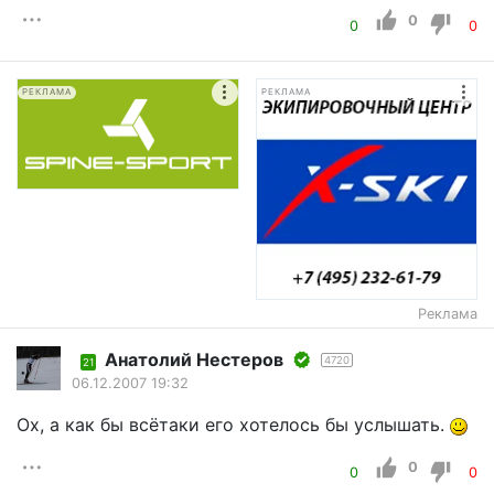
0
0
0
РЕКЛАМА
РЕКЛАМА
Реклама
Aнатолий Нестеров
4720
21
06.12.2007 19:32
Ох, а как бы всётаки его хотелось бы услышать.
0
0
0