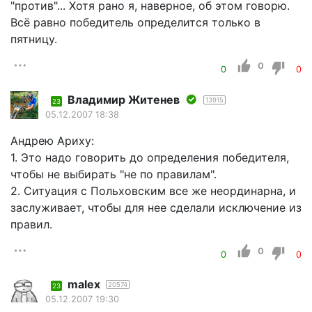
"против"... Хотя рано я, наверное, об этом говорю.
Всё равно победитель определится только в
пятницу.
0
0
0
Владимир Житенев
13915
23
05.12.2007 18:38
Андрею Ариху:
1. Это надо говорить до определения победителя,
чтобы не выбирать "не по правилам".
2. Ситуация с Польховским все же неординарна, и
заслуживает, чтобы для нее сделали исключение из
правил.
0
0
0
malex
20574
23
05.12.2007 19:30