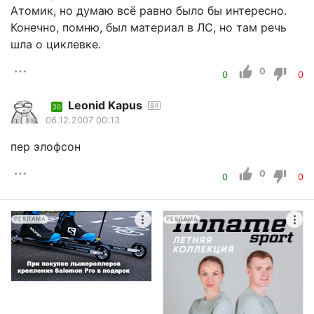
Атомик, но думаю всё равно было бы интересно.
Конечно, помню, был материал в ЛС, но там речь
шла о циклевке.
0
0
0
Leonid Kapus
84
20
06.12.2007 00:13
пер элофсон
0
0
0
РЕКЛАМА
РЕКЛАМА