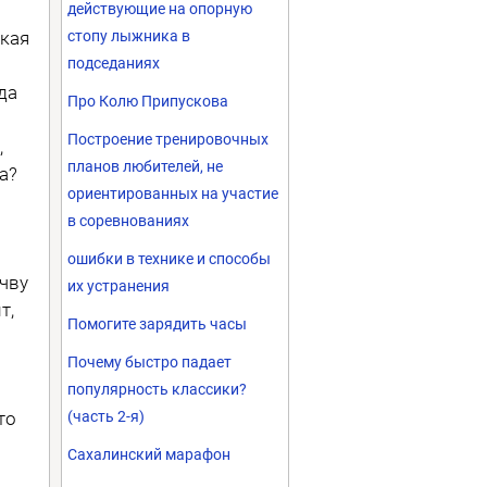
действующие на опорную
ская
стопу лыжника в
подседаниях
да
Про Колю Припускова
Построение тренировочных
,
планов любителей, не
а?
ориентированных на участие
в соревнованиях
ошибки в технике и способы
чву
их устранения
т,
Помогите зарядить часы
Почему быстро падает
популярность классики?
то
(часть 2-я)
Сахалинский марафон