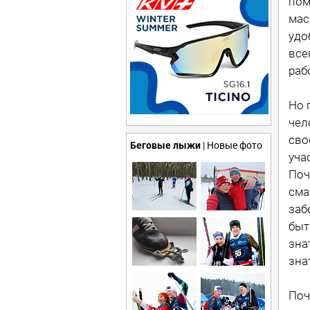
пом
мас
удо
все
раб
Но 
чел
сво
Беговые лыжи
| Новые фото
уча
Поч
сма
заб
быт
зна
зна
Поч