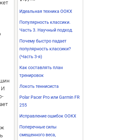
ожет
Идеальная техника ООКХ
Популярность классики.
Часть 3. Научный подход.
о
Почему быстро падает
популярность классики?
(Часть 3-я)
Как составлять план
тренировок
ушин
Локоть теннисиста
 И
о-
Polar Pacer Pro или Garmin FR
ает
255
Исправление ошибок ООКХ
уж
Поперечные силы
сь
смещенного веса,