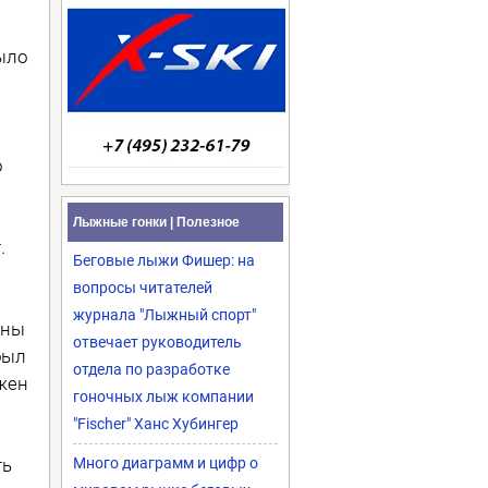
ыло
о
Лыжные гонки | Полезное
.
Беговые лыжи Фишер: на
вопросы читателей
журнала "Лыжный спорт"
жны
отвечает руководитель
был
отдела по разработке
лжен
гоночных лыж компании
"Fischer" Ханс Хубингер
ть
Много диаграмм и цифр о