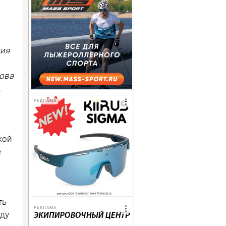
лия
лова
.
РЕКЛАМА
кой
е
ть
РЕКЛАМА
нду