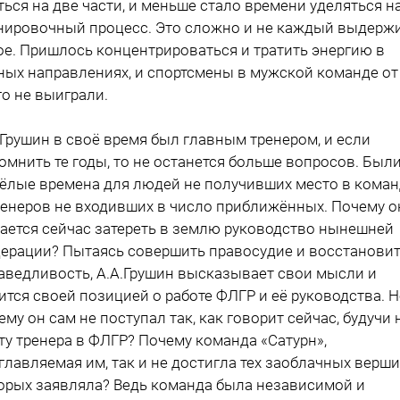
ться на две части, и меньше стало времени уделяться н
нировочный процесс. Это сложно и не каждый выдерж
ое. Пришлось концентрироваться и тратить энергию в
ных направлениях, и спортсмены в мужской команде от
го не выиграли.
.Грушин в своё время был главным тренером, и если
омнить те годы, то не останется больше вопросов. Был
ёлые времена для людей не получивших место в коман
ренеров не входивших в число приближённых. Почему о
ается сейчас затереть в землю руководство нынешней
ерации? Пытаясь совершить правосудие и восстанови
аведливость, А.А.Грушин высказывает свои мысли и
ится своей позицией о работе ФЛГР и её руководства. 
ему он сам не поступал так, как говорит сейчас, будучи 
ту тренера в ФЛГР? Почему команда «Сатурн»,
главляемая им, так и не достигла тех заоблачных верши
орых заявляла? Ведь команда была независимой и