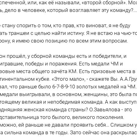
спеченной, или, как её называли, «второй сборной». М
ь, дело в человеке, который возглавляет эту команду?...
е стану спорить о том, кто прав, кто виноват, я не буду
ать траншеи с целью найти истину. Я не встаю на чью-т
рону, я имею свою позицию по всем этим вопросам.
он прошёл, у сборной команды есть и победители, и
игравшие, победы и поражения. Есть медали ЧМ и
зовые места общего зачёта КМ. Есть призовые места в
тинентальном кубке. «Этого мало», - скажете Вы. А.А.Гр
зал, что раньше было 6-7-8-9-10 золотых медалей на ЧМ.
 медали выигрывали, в основном, женщины, это была п
тоящему великая и непобедимая команда. А как выступ
одняшняя женская команда страны? О.Завьялова - это
дставительница того былого, великого поколения.
можно, ей раньше не давали проявить себя… Слишком 
а сильна команда в те годы. Зато сейчас она раскрыла