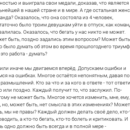
ностью и выиграла свои медали, доказав, что является
ьнейшей в нашей стране и в мире. А где остальная жен
анда? Оказалось, что она состояла из 4 человек,
таточно было троим девушкам уйти в отпуск, как коман
валилась. Оказалось, что бегать у нас никто не может.
ет быть, поздно задались этим вопросом? Может быть
о было думать об этом во время прошлогоднего триумф
 это работа - думать?
 или иначе мы двигаемся вперёд. Допускаем ошибки и
мся на ошибках. Многое остаётся непонятным, давая по
 размышлений. Кто за что и за кого в ответе - тот ответи
о или поздно. Каждый получит то, что заслужил. По-
гому не может быть. Многое хочется изменить, мне, ему,
, но, может быть, нет смысла в этих изменениях? Может
ь, мы не правы? Каждый должен делать своё дело, кто-
оводить, а кто-то бегать, кто-то болеть и критиковать. И
ь одно должно быть всегда и в полной мере -