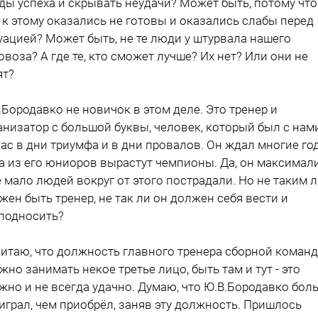
ды успеха и скрывать неудачи? Может быть, потому что
 к этому оказались не готовы и оказались слабы перед
уацией? Может быть, не те люди у штурвала нашего
овоза? А где те, кто сможет лучше? Их нет? Или они не
ят?
.Бородавко не новичок в этом деле. Это тренер и
анизатор с большой буквы, человек, который был с нам
нас в дни триумфа и в дни провалов. Он ждал многие го
а из его юниоров вырастут чемпионы. Да, он максимали
е мало людей вокруг от этого пострадали. Но не таким 
жен быть тренер, не так ли он должен себя вести и
подносить?
читаю, что должность главного тренера сборной коман
жно занимать некое третье лицо, быть там и тут - это
жно и не всегда удачно. Думаю, что Ю.В.Бородавко бол
играл, чем приобрёл, заняв эту должность. Пришлось