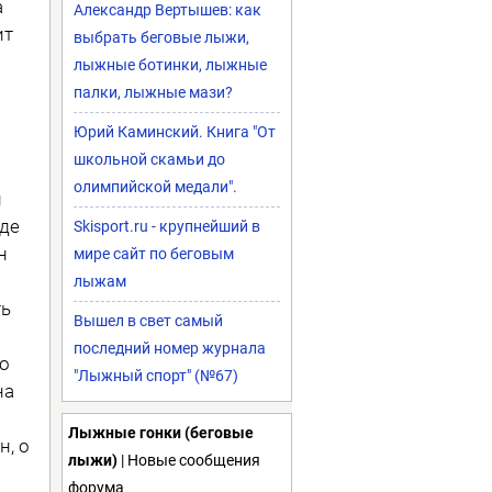
а
Александр Вертышев: как
ит
выбрать беговые лыжи,
лыжные ботинки, лыжные
палки, лыжные мази?
Юрий Каминский. Книга "От
школьной скамьи до
олимпийской медали".
и
де
Skisport.ru - крупнейший в
н
мире сайт по беговым
лыжам
ть
Вышел в свет самый
последний номер журнала
Но
"Лыжный спорт" (№67)
на
Лыжные гонки (беговые
н, о
лыжи)
| Новые сообщения
форума