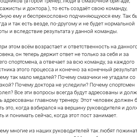
ощников (второй тренер, люди в смазочной бригаде,
сажисты и доктора.), то есть создаёт свою команду,
бную ему и беспрекословно подчиняющуюся ему. Так б
гда и так есть везде, по-другому и не будет нормальной
оты и вследствие результата у данной команды.
при этом всём возрастает и ответственность на данног
овека, он теперь держит ответ не только за себя и за
его спортсмена, а отвечает за всю команду, за каждого
стника этого процесса и конечно за конечный результат
ему так мало медалей? Почему смазчики не угадали со
зкой? Почему доктора не уследили? Почему спортсмен
олел? Все эти вопросы всегда будут адресованы и дол
ь адресованы главному тренеру. Этот человек должен 
ть это, когда взбирался на вершину руководителя и до
ть и понимать сейчас, когда этот пост занимает.
ему многие из наших руководителей так любят пожина