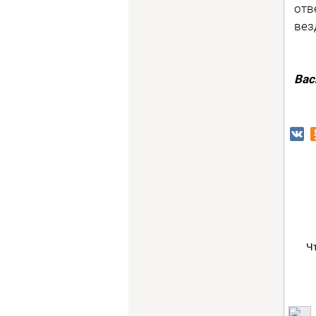
отв
вез
Вас
Ч