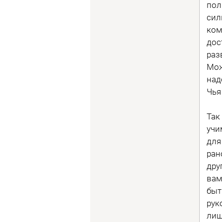
пол
сил
ком
дос
раз
Мож
над
Чья
Так
учи
для
ран
дру
вам
быт
рук
лиш