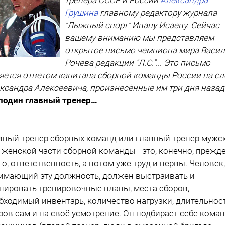
Грушина
главному редактору журнала
"Лыжный спорт" Ивану Исаеву. Сейчас
вашему вниманию мы представляем
открытое письмо чемпиона мира Васи
Рочева редакции "Л.С."... Это письмо
яется ответом капитана сборной команды России на с
ксандра Алексеевича, произнесённые им три дня назад
подин главный тренер…
вный тренер сборных команд или главный тренер мужс
 женской части сборной команды - это, конечно, прежд
го, ответственность, а потом уже труд и нервы. Человек,
имающий эту должность, должен выстраивать и
нировать тренировочные планы, места сборов,
бходимый инвентарь, количество нагрузки, длительнос
ров сам и на своё усмотрение. Он подбирает себе кома