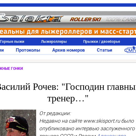
АМА
Горные лыжи
Лыжероллеры
Прыжки / двоеборье
ии
Протоколы
Архив номеров
Статьи
ЖНЫЕ ГОНКИ
асилий Рочев: "Господин главн
тренер…"
От редакции:
Недавно на сайте www.skisport.ru было
опубликовано интервью заслуженного
тренера СССР и России
Александра