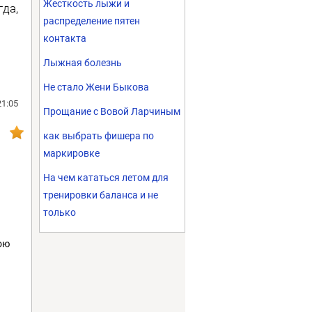
Жесткость лыжи и
гда,
распределение пятен
контакта
Лыжная болезнь
Не стало Жени Быкова
21:05
Прощание с Вовой Ларчиным
как выбрать фишера по
маркировке
На чем кататься летом для
тренировки баланса и не
только
ою