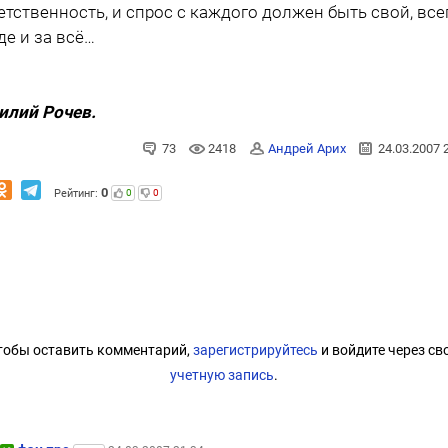
етственность, и спрос с каждого должен быть свой, все
де и за всё…
илий Рочев.
73
2418
Андрей Арих
24.03.2007 
0
Рейтинг:
0
0
тобы оставить комментарий,
зарегистрируйтесь
и войдите через св
учетную запись
.