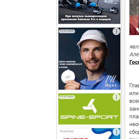
РЕКЛАМА
явл
Але
Гос
Гла
или
РЕКЛАМА
все
зан
пла
нео
сбо
РЕКЛАМА