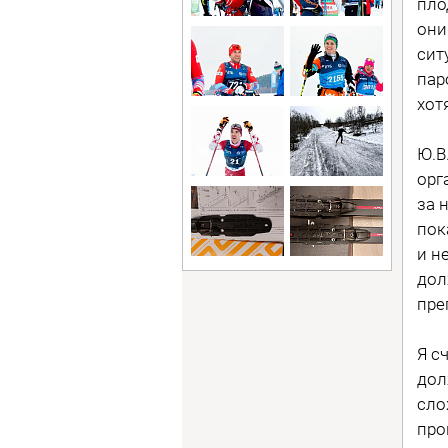
пло
они
сит
пар
хот
Ю.В
орг
за 
пок
и н
дол
пре
Я с
дол
сло
про