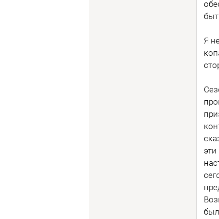
обе
быт
Я н
коп
сто
Сез
про
при
кон
ска
эти
нас
сег
пре
Воз
был