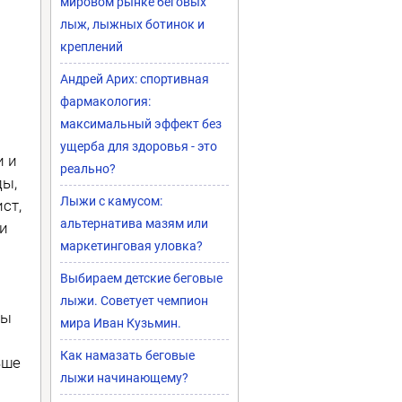
мировом рынке беговых
лыж, лыжных ботинок и
креплений
Андрей Арих: спортивная
фармакология:
максимальный эффект без
ущерба для здоровья - это
и и
реально?
ды,
Лыжи с камусом:
ст,
альтернатива мазям или
ли
маркетинговая уловка?
Выбираем детские беговые
лыжи. Советует чемпион
ды
мира Иван Кузьмин.
Как намазать беговые
ьше
лыжи начинающему?