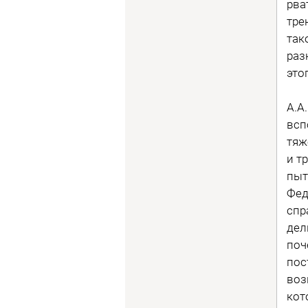
рва
тре
так
раз
это
А.А
всп
тяж
и т
пыт
Фед
спр
дел
поч
пос
воз
кот