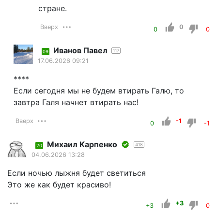
стране.
Вверх
0
0
0
Иванов Павел
117
09
17.06.2026 09:21
****
Если сегодня мы не будем втирать Галю, то
завтра Галя начнет втирать нас!
Вверх
-1
0
-1
Михаил Карпенко
418
20
04.06.2026 13:28
Если ночью лыжня будет светиться
Это же как будет красиво!
+3
+3
0