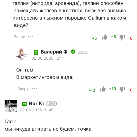
галлия (нитрида, арсенида), галлий способен
замещать железо в клетках, вызывая анемию.
интересно в лыжном порошке Gallium в каком
виде?
Вверх
+5
+5
0
Валерий Ф
12756
12
02.06.2026 12:41
Он там
В маркетинговом виде.
Вверх
+13
+13
0
Bor Ki
12506
19
02.06.2026 19:45
Галю
мы никуда втирать не будем, точка!