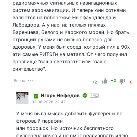
радиомаячных сигнальных навигационных
систем аэронавигации. И теперь они сотнями
валяются на побережье Ньюфаундленда и
Лабрадора. А у нас, на теплых пляжах
Баренцева, Белого и Карского морей. Но брать
стронций руками не сильно полезно для
здоровья. У меня был сосед, который пил в 90х
эти самые РИТЭГи на металл. От чего получил
прозвище "ваша светлость" или "ваше
сиятельство".
Вверх
+2
+2
0
Игорь Нефедов
4762
21
03.06.2026 22:47
У меня была мысль добавить фуллерены во
фторовый парафин
или порошок. Но источник бесплатного
фуллерена исчез и не смог реализовать идею