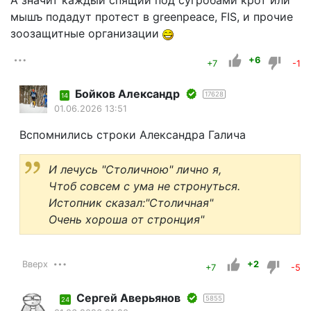
А значит каждый спящий под сугробами крот или
мышъ подадут протест в greenpeace, FIS, и прочие
зоозащитные организации
+6
+7
-1
Бойков Александр
17628
14
01.06.2026 13:51
Вспомнились строки Александра Галича
И лечусь "Столичною" лично я,
Чтоб совсем с ума не стронуться.
Истопник сказал:"Столичная"
Очень хороша от стронция"
Вверх
+2
+7
-5
Сергей Аверьянов
5855
24