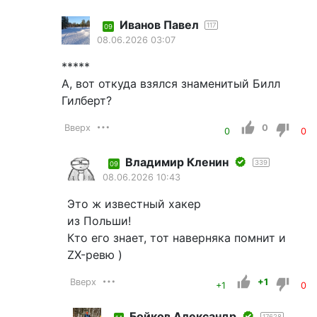
Иванов Павел
117
09
08.06.2026 03:07
*****
А, вот откуда взялся знаменитый Билл
Гилберт?
Вверх
0
0
0
Владимир Кленин
339
09
08.06.2026 10:43
Это ж известный хакер
из Польши!
Кто его знает, тот наверняка помнит и
ZX-ревю )
Вверх
+1
+1
0
Бойков Александр
17628