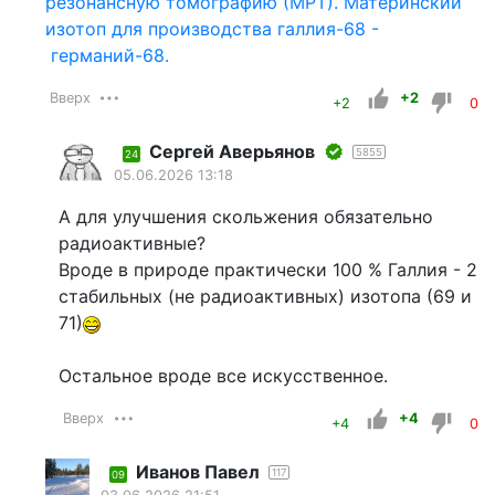
резонансную томографию (МРТ). Материнский
изотоп для производства галлия-68 -
германий-68.
Вверх
+2
+2
0
Сергей Аверьянов
5855
24
05.06.2026 13:18
А для улучшения скольжения обязательно
радиоактивные?
Вроде в природе практически 100 % Галлия - 2
стабильных (не радиоактивных) изотопа (69 и
71)
Остальное вроде все искусственное.
Вверх
+4
+4
0
Иванов Павел
117
09