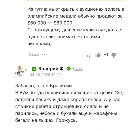
Из гугла: на открытых аукционах золотые
олимпийские медали обычно продают за
$60 000 — $80 000.
Страждущему дешевле купить медаль с
рук нежели заниматься такими
ниокрами)
Вверх
+1
+2
-1
Валерий Ф
12756
12
04.06.2026 12:19
Забавно, что в Бразилии
В 87м, когда появились сияющие от цезия 137,
подняли панику и даже сериал сняли. А у нас
стойкие ребята стронцевики сияли и не
парились, небось и бухали еще и марафоны
бегали на лыжах. Горжусь.