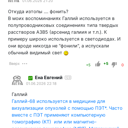
01.06.2026 21:20
Откуда изтопы .... фонить?
В моих воспоминаниях Галлий используется в
полупроводниковых соединениях типа твердых
расстворов A3B5 (арсенид галиия и т.п.). К
примеру широко используется в светодиодах. И
они вроде никогда не "фонили", а испускали
обычный видимый свет
Вверх
+5
+5
0
Ена Евгений
123
07
01.06.2026 22:18
Галлий
Галлий-68 используется в медицине для
визуализации опухолей с помощью ПЭТ*. Часто
вместе с ПЭТ применяют компьютерную
томографию (КТ) или или магнитно-