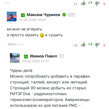
+7
+7
0
Максим Чуриков
3431
24
02.06.2026 20:43
можно не втирать
а просто мазать
и сушить
Вверх
+3
+3
0
Иванов Павел
117
09
03.06.2026 22:01
Чудны дела
Можно попробовать добавить в парафин
стронций, таллий, висмут или лютеций.
Стронций 90 можно добыть из старых
РИТЭГОов - радиоизотопных
термоэлектроненераторов. Американцы
использовали их для питания РМС -