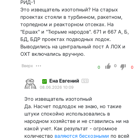
РИД-1
Это извещатель изотопный? На старых
проектах стояли в турбинном, ракетном,
торпедном и реакторном отсеках. На
"Ершах" и "Тюрьме народов". 671 и 667 А, Б,
БД, БДР проектах подводных лодок.
Выводились на центральный пост А ЛОХ и
ОХТ включались вручную.
Вверх
0
0
0
Ена Евгений
123
07
08.06.2026 10:09
Это извещатель изотопный
Да. Насчет подлодок не знаю, но такие
штуки спокойно использовались в
народном хозяйстве и не ставились ни на
какой учет. Как результат - огромное
количество
валяются бесхозными
по всей