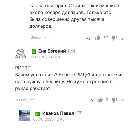
как на олигарха. Стоила такая машина
около косаря долларов. Только это
была совершенно другая тысяча
долларов.
Вверх
+2
+2
0
Ена Евгений
123
07
05.06.2026 08:38
РИТЭГ
Зачем усложнять? Берете РИД-1 и достаете из
него нужную весчицу. Не хуже стронция в
руках работает.
Вверх
0
0
0
Иванов Павел
117
09
05.06.2026 12:48