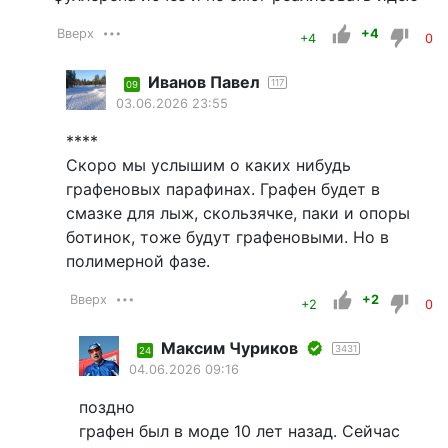
Вверх
+4
+4
0
Иванов Павел
117
09
03.06.2026 23:55
****
Скоро мы услышим о каких нибудь
графеновых парафинах. Графен будет в
смазке для лыж, скользячке, паки и опоры
ботинок, тоже будут графеновыми. Но в
полимерной фазе.
Вверх
+2
+2
0
Максим Чуриков
3431
24
04.06.2026 09:16
поздно
графен был в моде 10 лет назад. Сейчас