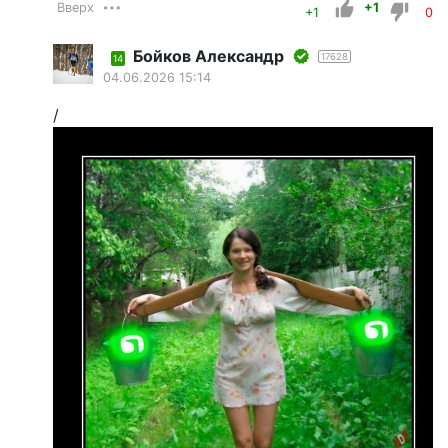
Вверх
+1
+1
0
Бойков Александр
17628
14
04.06.2026 15:14
/