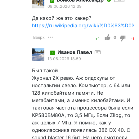
14
08.06.2026 12:39
Да какой же это хакер?
https://ru.wikipedia.org/wiki/%D0
Вверх
0
+1
-1
Иванов Павел
117
09
13.06.2026 18:59
Был такой
Журнал ZX ревю. Аж олдскулы от
ностальгии свело. Компьютер, с 64 или
128 килобайтами памяти. Не
мегабайтами, а именно килобайтами. И
тактовая частота процессора была если
КР580ВМ80А, то 3,5 МГц. Если Zilog, то
аж целых 7 МГц! Я помню, как у
одноклассника появилась 386 DX 40. С
sound blaster 16 бит. На него смотрели