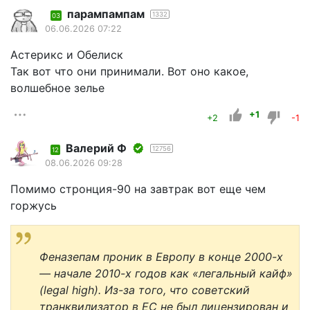
парампампам
1332
03
06.06.2026 07:22
Астерикс и Обелиск
Так вот что они принимали. Вот оно какое,
волшебное зелье
+1
+2
-1
Валерий Ф
12756
12
08.06.2026 09:28
Помимо стронция-90 на завтрак вот еще чем
горжусь
Феназепам проник в Европу в конце 2000-х
— начале 2010-х годов как «легальный кайф»
(legal high). Из-за того, что советский
транквилизатор в ЕС не был лицензирован и