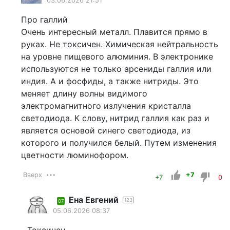
03.06.2026 21:51
Про галлий
Очень интересный металл. Плавится прямо в
руках. Не токсичен. Химическая нейтральность
на уровне пищевого алюминия. В электронике
используются не только арсениды галлия или
индия. А и фосфиды, а также нитриды. Это
меняет длину волны видимого
электромагнитного излучения кристалла
светодиода. К слову, нитрид галлия как раз и
является основой синего светодиода, из
которого и получился белый. Путем изменения
цветности люминофором.
Вверх
+7
+7
0
Ена Евгений
123
07
05.06.2026 08:37