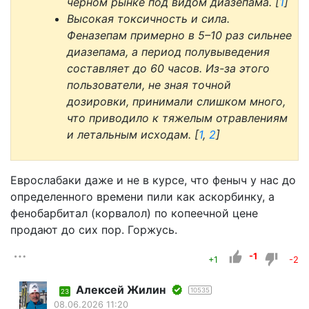
черном рынке под видом диазепама. [
1
]
Высокая токсичность и сила.
Феназепам примерно в 5–10 раз сильнее
диазепама, а период полувыведения
составляет до 60 часов. Из-за этого
пользователи, не зная точной
дозировки, принимали слишком много,
что приводило к тяжелым отравлениям
и летальным исходам. [
1
,
2
]
Еврослабаки даже и не в курсе, что феныч у нас до
определенного времени пили как аскорбинку, а
фенобарбитал (корвалол) по копеечной цене
продают до сих пор. Горжусь.
-1
+1
-2
Алексей Жилин
10535
23
08.06.2026 11:20