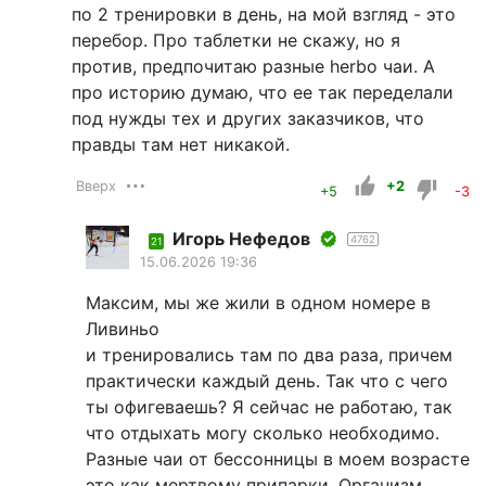
по 2 тренировки в день, на мой взгляд - это
перебор. Про таблетки не скажу, но я
против, предпочитаю разные herbo чаи. А
про историю думаю, что ее так переделали
под нужды тех и других заказчиков, что
правды там нет никакой.
Вверх
+2
+5
-3
Игорь Нефедов
4762
21
15.06.2026 19:36
Максим, мы же жили в одном номере в
Ливиньо
и тренировались там по два раза, причем
практически каждый день. Так что с чего
ты офигеваешь? Я сейчас не работаю, так
что отдыхать могу сколько необходимо.
Разные чаи от бессонницы в моем возрасте
это как мертвому припарки, Организм