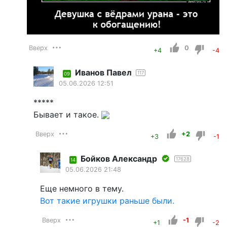
Вверх
0
+4
-4
Иванов Павел
117
09
05.06.2026 12:51
*****
Бывает и такое.
Вверх
+2
+3
-1
Бойков Александр
17628
14
05.06.2026 21:48
Еще немного в тему.
Вот такие игрушки раньше были.
Вверх
-1
+1
-2