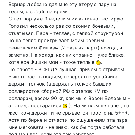
Вернер любезно дал мне эту вторую пару на
тесты, с собой, на время.
С тех пор уже 3 недели я их активно тестирую.
Готовил несколько раз со своими боевыми,
откатывал. Пара - теплая, с теплой структурой,
но на тепло проигрывает моим боевым
ренновским Фишкам (2 разных пары) всегда, и
заметно. На холод, как ни странно - уже ближе,
хотя все Фишки мои - тоже теплые
.
По работе - ВСЕГДА лучшая, причем с отрывом.
Выкатывает в подъем, невероятно устойчива,
держит толчок (а держать толчок бывших
роллеристов сборной РФ с этапов КМ по
роллерам, весом 90 кг, как мы с Вовой Беловым -
это надо постараться
). На мягком не тонет, на
жестком держит и не срывается просто на 5+++.
Хотя по бирке и отчасти по ощущениям эта пара
мне мягковата - не знаю, как бы тогда работала
под мой вес, если эта так работает!