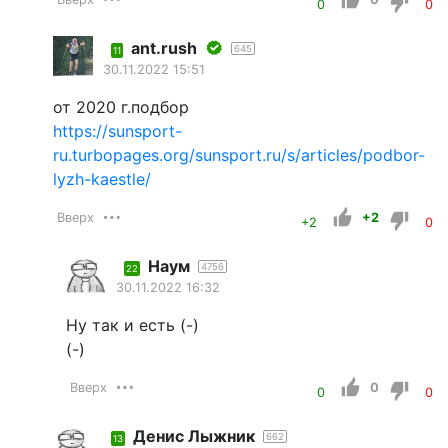
0
0
ant.rush
645
11
30.11.2022 15:51
от 2020 г.подбор
https://sunsport-
ru.turbopages.org/sunsport.ru/s/articles/podbor-
lyzh-kaestle/
Вверх
+2
+2
0
Наум
4756
22
30.11.2022 16:32
Ну так и есть (-)
(-)
Вверх
0
0
0
Денис Лыжник
662
13