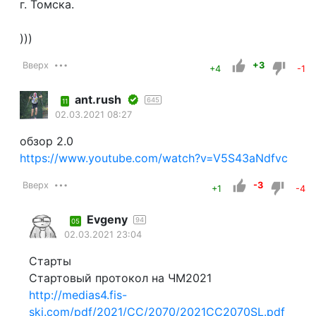
г. Томска.
)))
Вверх
+3
+4
-1
ant.rush
645
11
02.03.2021 08:27
обзор 2.0
https://www.youtube.com/watch?v=V5S43aNdfvc
Вверх
-3
+1
-4
Evgeny
94
05
02.03.2021 23:04
Старты
Стартовый протокол на ЧМ2021
http://medias4.fis-
ski.com/pdf/2021/CC/2070/2021CC2070SL.pdf