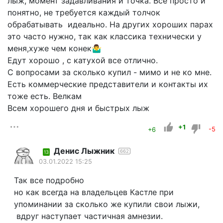
лыж, момент задавливания и точка. Все просто и
понятно, не требуется каждый толчок
обрабатывать идеально. На других хороших парах
это часто нужно, так как классика технически у
меня,хуже чем конек🤷‍♂️
Едут хорошо , с катухой все отлично.
С вопросами за сколько купил - мимо и не ко мне.
Есть коммерческие представители и контакты их
тоже есть. Велкам
Всем хорошего дня и быстрых лыж
+1
+6
-5
Денис Лыжник
662
13
03.01.2022 15:25
Так все подробно
но как всегда на владельцев Кастле при
упоминании за сколько же купили свои лыжи,
вдруг наступает частичная амнезии.