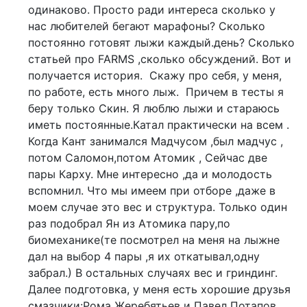
одинаково. Просто ради интереса сколько у
нас любителей бегают марафоны? Сколько
постоянно готовят лыжи каждый.день? Сколько
статьей про FARMS ,сколько обсуждений. Вот и
получается история. Скажу про себя, у меня,
по работе, есть много лыж. Причем в тесты я
беру только Скин. Я люблю лыжи и стараюсь
иметь постоянные.Катал практически на всем .
Когда Кант занимался Мадчусом ,был мадчус ,
потом Саломон,потом Атомик , Сейчас две
пары Карху. Мне интересно ,да и молодость
вспомнил. Что мы имеем при отборе ,даже в
моем случае это вес и структура. Только один
раз подобрал Ян из Атомика пару,по
биомеханике(те посмотрел на меня на лыжне
дал на выбор 4 пары ,я их откатывал,одну
забрал.) В остальных случаях вес и гриндинг.
Далее подготовка, у меня есть хорошие друзья
смазчики:Рома Жеребятьев и Павел Потапов.