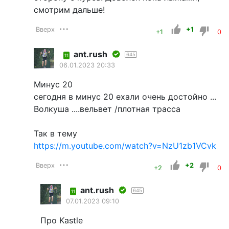
смотрим дальше!
Вверх
+1
+1
0
ant.rush
645
11
06.01.2023 20:33
Минус 20
сегодня в минус 20 ехали очень достойно ...
Волкуша ....вельвет /плотная трасса
Так в тему
https://m.youtube.com/watch?v=NzU1zb1VCvk
Вверх
+2
+2
0
ant.rush
645
11
07.01.2023 09:10
Про Kastle