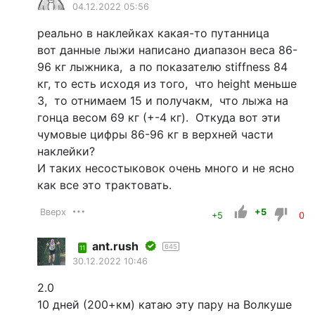
04.12.2022 05:56
реально в наклейках какая-то путанница
вот данные лыжи написано диапазон веса 86-
96 кг лыжника, а по показателю stiffness 84
кг, то есть исходя из того, что height меньше
3, то отнимаем 15 и получакм, что лыжа на
гонца весом 69 кг (+-4 кг). Откуда вот эти
чумовые цифры 86-96 кг в верхней части
наклейки?
И таких несостыковок очень много и не ясно
как все это трактовать.
Вверх
+5
+5
0
ant.rush
645
11
30.12.2022 10:46
2.0
10 дней (200+км) катаю эту пару на Волкуше