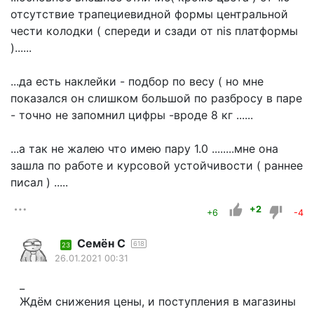
отсутствие трапециевидной формы центральной
чести колодки ( спереди и сзади от nis платформы
)......
...да есть наклейки - подбор по весу ( но мне
показался он слишком большой по разбросу в паре
- точно не запомнил цифры -вроде 8 кг ......
...а так не жалею что имею пару 1.0 ........мне она
зашла по работе и курсовой устойчивости ( раннее
писал ) .....
+2
+6
-4
Семён С
618
23
26.01.2021 00:31
_
Ждём снижения цены, и поступления в магазины