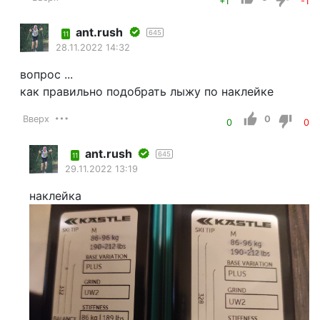
+1
-1
ant.rush
645
11
28.11.2022 14:32
вопрос ...
как правильно подобрать лыжу по наклейке
Вверх
0
0
0
ant.rush
645
11
29.11.2022 13:19
наклейка