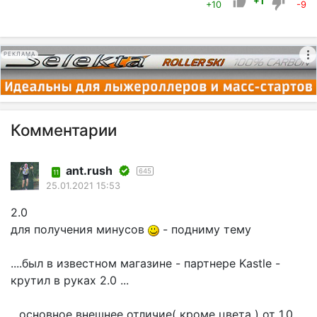
+1
+10
-9
РЕКЛАМА
Комментарии
ant.rush
645
11
25.01.2021 15:53
2.0
для получения минусов
- подниму тему
....был в известном магазине - партнере Kastle -
крутил в руках 2.0 ...
...основное внешнее отличие( кроме цвета ) от 1.0