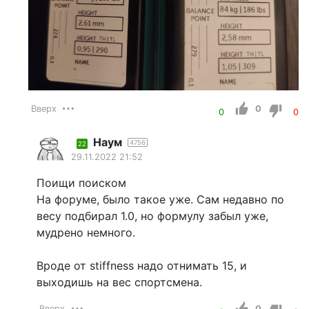
Вверх
0
0
0
Наум
4756
22
29.11.2022 21:52
Поищи поиском
На форуме, было такое уже. Сам недавно по
весу подбирал 1.0, но формулу забыл уже,
мудрено немного.
Вроде от stiffness надо отнимать 15, и
выходишь на вес спортсмена.
Вверх
0