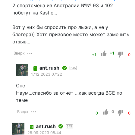
2 спортсмена из Австралии №№ 93 и 102
побегут на Kastle...
Вот у них бы спросить про лыжи, а не у
блогера)) Хотя призовое место может заменить
отзыв...
Вверх
+1
+1
0
ant.rush
645
11
17.12.2023 07:22
Спс
Наум...спасибо за отчёт ...как всегда ВСЕ по
теме
Вверх
0
0
0
ant.rush
645
11
25.09.2023 08:44