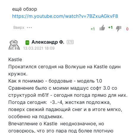
ещё обзор
https://m.youtube.com/watch?v=7BZxuAGkvF8
Вверх
+1
+1
0
Александр Ф.
878
11
13.03.2021 18:09
Kastle
Прокатился сегодня на Волкуше на Kastle один
кружок.
Как я понимаю - бордовые - модель 1.0
Сравнение было с моими мадшус софт 3.0 со
структурой m61f - сегодня погода прямо для них.
Погода сегодня: -3..-4, жесткая подложка,
поверх свежий падающий снег и в итоге мягко,
особенно на подъемах.
Впечатление о Kastle неоднозначное, но
оговорюсь, что это пара под более плотную