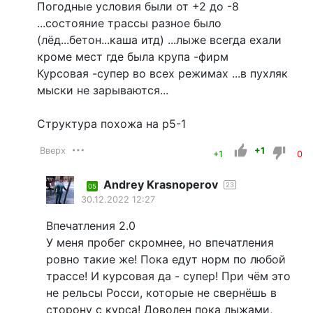
Погодные условия были от +2 до -8
...состояние трассы разное было
(лёд...бетон...каша итд) ...лыже всегда ехали
кроме мест где была крупа -фирм
Курсовая -супер во всех режимах ...в пухляк
мыски не зарываются...
Структура похожа на р5-1
Вверх
+1
+1
0
Andrey Krasnoperov
23
05
30.12.2022 12:27
Впечатления 2.0
У меня пробег скромнее, но впечатления
ровно такие же! Пока едут норм по любой
трассе! И курсовая да - супер! При чём это
не рельсы Росси, которые не свернёшь в
сторону с курса! Доволен пока лыжами,