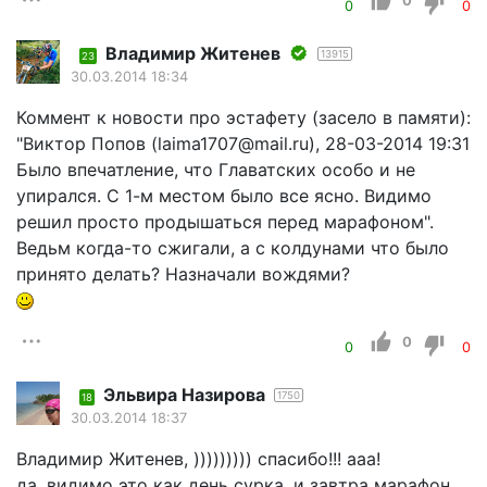
0
0
0
Владимир Житенев
13915
23
30.03.2014 18:34
Коммент к новости про эстафету (засело в памяти):
"Виктор Попов (laima1707@mail.ru), 28-03-2014 19:31
Было впечатление, что Главатских особо и не
упирался. С 1-м местом было все ясно. Видимо
решил просто продышаться перед марафоном".
Ведьм когда-то сжигали, а с колдунами что было
принято делать? Назначали вождями?
0
0
0
Эльвира Назирова
1750
18
30.03.2014 18:37
Владимир Житенев, ))))))))) спасибо!!! ааа!
да, видимо это как день сурка, и завтра марафон,