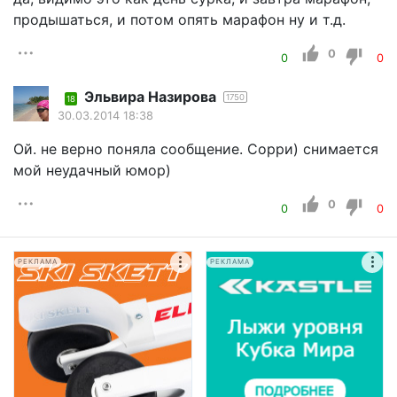
продышаться, и потом опять марафон ну и т.д.
0
0
0
Эльвира Назирова
1750
18
30.03.2014 18:38
Ой. не верно поняла сообщение. Сорри) снимается
мой неудачный юмор)
0
0
0
РЕКЛАМА
РЕКЛАМА