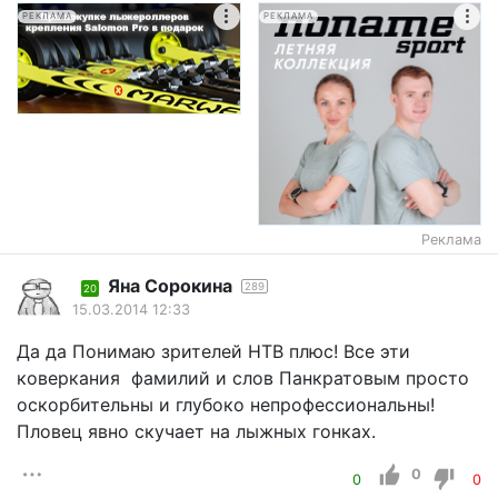
РЕКЛАМА
РЕКЛАМА
Реклама
Яна Сорокина
289
20
15.03.2014 12:33
Да да Понимаю зрителей НТВ плюс! Все эти
коверкания фамилий и слов Панкратовым просто
оскорбительны и глубоко непрофессиональны!
Пловец явно скучает на лыжных гонках.
0
0
0