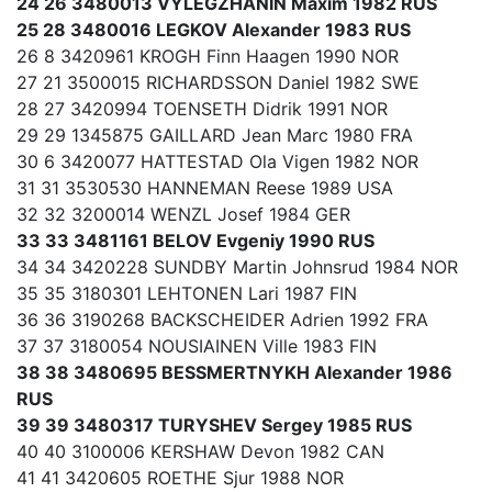
24 26 3480013 VYLEGZHANIN Maxim 1982 RUS
25 28 3480016 LEGKOV Alexander 1983 RUS
26 8 3420961 KROGH Finn Haagen 1990 NOR
27 21 3500015 RICHARDSSON Daniel 1982 SWE
28 27 3420994 TOENSETH Didrik 1991 NOR
29 29 1345875 GAILLARD Jean Marc 1980 FRA
30 6 3420077 HATTESTAD Ola Vigen 1982 NOR
31 31 3530530 HANNEMAN Reese 1989 USA
32 32 3200014 WENZL Josef 1984 GER
33 33 3481161 BELOV Evgeniy 1990 RUS
34 34 3420228 SUNDBY Martin Johnsrud 1984 NOR
35 35 3180301 LEHTONEN Lari 1987 FIN
36 36 3190268 BACKSCHEIDER Adrien 1992 FRA
37 37 3180054 NOUSIAINEN Ville 1983 FIN
38 38 3480695 BESSMERTNYKH Alexander 1986
RUS
39 39 3480317 TURYSHEV Sergey 1985 RUS
40 40 3100006 KERSHAW Devon 1982 CAN
41 41 3420605 ROETHE Sjur 1988 NOR