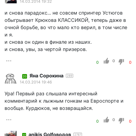
14.03.2014 19:32
и снова парадокс... не совсем спринтер Устюгов
обыгрывает Крюкова КЛАССИКОЙ, теперь даже в
очной борьбе, во что мало кто верил, в том числе
и я.
и снова он один в финале из наших.
и снова, увы, за чертой призеров.
0
0
0
Яна Сорокина
289
20
14.03.2014 19:46
Ура! Первый раз слышала интересный
комментарий к лыжным гонкам на Евроспорте и
вообще. Курдюков, не возвращайся.
0
0
0
anikis Golfоводов
2787
17