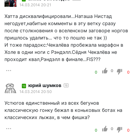
14.03.2014 20:21
Хатта дисквалифицировали...Наташа Нистад
негодует,набитые комменты в эту ветку сразу
после столкновения о вселенском заговоре норгов
пришлось удалить... что то пошло не так ))
И тоже парадокс:Чекалёва пробежала марафон в
Холе в одни ноги с Рэндэлл.Сёдня Чекалёва не
проходит квал,Рэндэлл в финале...FIS???
0
0
0
юрий шумков
16
13
14.03.2014 20:50
Устюгов единственный из всех бегунов
классическую гонку бежал в коньковых ботах на
классических лыжах, в чем фишка?
0
0
0