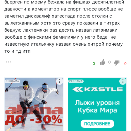
бьерген по моему бежала на фишках десятилетней
давности а коментатор на спорт плюсе вообще не
заметил дисквалиф хатестада после столкн с
вылегжаниным хотя это сразу показали в титрах
бедную лахтемяки раз десять назвал латэнмаки
вообще с финскими фамилиями у него беда не
известную итальянку назвал очень хитрой почему
то и тд итп
0
0
0
РЕКЛАМА
РЕКЛАМА