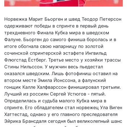
Норвежка Марит Бьорген и швед Теодор Петерсон
одерживают победы в спринте в первый день
трехдневного Финала Кубка мира в шведском
Фалуне. Бьорген до самого финиша боролась и в
итоге обогнала свою напарницу по золотой
сочинской спринтерской эстафете Ингвильд
Флюгстад Ёстберг. Третье место у хозяйки трассы
Стины Нильссон. У мужчин весь пьедестал
оказался шведским. Лишь фотофиниш оставил на
втором месте Эмила Йонссона, а фалунский
гонщик Калле Халфварссон финишировал третьим.
Лучший из россиян Сергей Устюгов - пятый.
Определилась и судьба малого Кубка мира в
спринте. Его обладателем стал норвежец Ула Виген
Хаттестад, однако у его главного преследователя
Эйрика Брансдаля сегодня был великолепный шанс