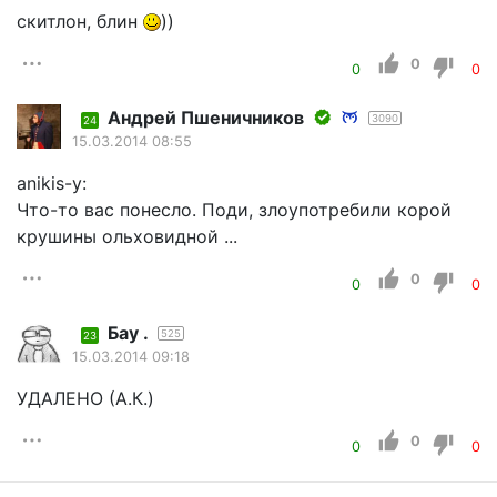
скитлон, блин
))
0
0
0
Андрей Пшеничников
3090
24
15.03.2014 08:55
anikis-у:
Что-то вас понесло. Поди, злоупотребили корой
крушины ольховидной ...
0
0
0
Бау .
525
23
15.03.2014 09:18
УДАЛЕНО (А.К.)
0
0
0