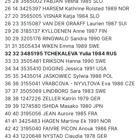
25 28 3565002 FABJAN Vesna 1985 SLO
26 14 3425397 HARSEM Kathrine Rolsted 1989 NOR
27 20 3565005 VISNAR Katja 1984 SLO
28 23 3515087 VAN DER GRAAFF Laurien 1987 SUI
29 26 3185137 KYLLOENEN Anne 1987 FIN
30 29 3205176 RINGWALD Sandra 1990 GER
31 31 3505434 WIKEN Emma 1989 SWE
32 32 3485195 TCHEKALEVA Yulia 1984 RUS
33 33 3505481 ERIKSON Hanna 1990 SWE
34 34 3535410 DIGGINS Jessica 1991 USA
35 35 3435014 JASKOWIEC Sylwia 1986 POL
36 36 3155041 VRABCOVA - NYVLTOVA Eva 1986 CZE
37 37 3505069 LINDBORG Sara 1983 SWE
38 38 1247226 ZELLER Katrin 1979 GER
39 39 1274580 ISHIDA Masako 1980 JPN
40 40 3195056 JEAN Aurore 1985 FRA
41 41 3425483 HAGEN Martine Ek 1991 NOR
42 42 3195040 FAIVRE PICON Anouk 1986 FRA
43 43 1220648 NYSTAD Claudia 1978 GER