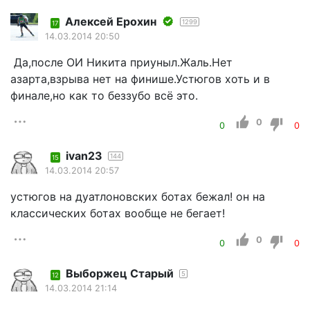
Алексей Ерохин
1299
17
14.03.2014 20:50
Да,после ОИ Никита приуныл.Жаль.Нет
азарта,взрыва нет на финише.Устюгов хоть и в
финале,но как то беззубо всё это.
0
0
0
ivan23
144
15
14.03.2014 20:57
устюгов на дуатлоновских ботах бежал! он на
классических ботах вообще не бегает!
0
0
0
Выборжец Старый
5
12
14.03.2014 21:14