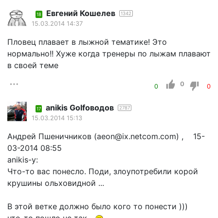
Евгений Кошелев
1342
18
15.03.2014 14:37
Пловец плавает в лыжной тематике! Это
нормально!! Хуже когда тренеры по лыжам плавают
в своей теме
0
0
0
anikis Golfоводов
2787
17
15.03.2014 15:13
Андрей Пшеничников (aeon@ix.netcom.com) , 15-
03-2014 08:55
anikis-у:
Что-то вас понесло. Поди, злоупотребили корой
крушины ольховидной ...
В этой ветке должно было кого то понести )))