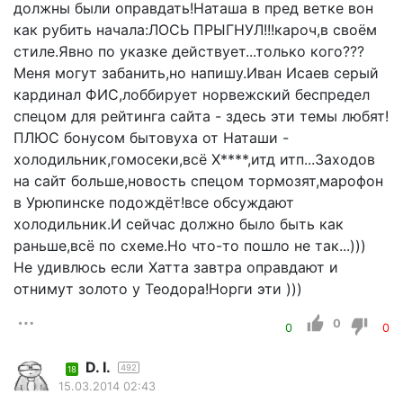
должны были оправдать!Наташа в пред ветке вон
как рубить начала:ЛОСЬ ПРЫГНУЛ!!!кароч,в своём
стиле.Явно по указке действует...только кого???
Меня могут забанить,но напишу.Иван Исаев серый
кардинал ФИС,лоббирует норвежский беспредел
спецом для рейтинга сайта - здесь эти темы любят!
ПЛЮС бонусом бытовуха от Наташи -
холодильник,гомосеки,всё Х****,итд итп...Заходов
на сайт больше,новость спецом тормозят,марофон
в Урюпинске подождёт!все обсуждают
холодильник.И сейчас должно было быть как
раньше,всё по схеме.Но что-то пошло не так...)))
Не удивлюсь если Хатта завтра оправдают и
отнимут золото у Теодора!Норги эти )))
0
0
0
D. I.
492
18
15.03.2014 02:43