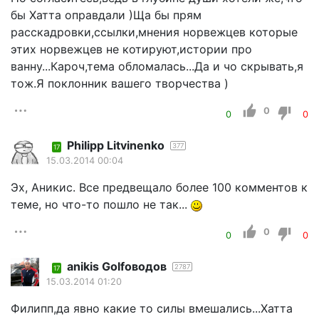
бы Хатта оправдали )Ща бы прям
расскадровки,ссылки,мнения норвежцев которые
этих норвежцев не котируют,истории про
ванну...Кароч,тема обломалась...Да и чо скрывать,я
тож.Я поклонник вашего творчества )
0
0
0
Philipp Litvinenko
377
17
15.03.2014 00:04
Эх, Аникис. Все предвещало более 100 комментов к
теме, но что-то пошло не так...
0
0
0
anikis Golfоводов
2787
17
15.03.2014 01:20
Филипп,да явно какие то силы вмешались...Хатта