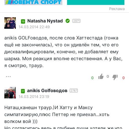
Реклама
Natasha Nystad
2871
19
14.03.2014 22:49
anikis GOLFоводов, после слов Хаттестада (гонка
ещё не закончилась), что он удивлён тем, что его
дисквалифицировали, конечно, не добавляет ему
шарма. Моя реакция вполне естественная. А у Вас,
я смотрю, траур.
0
0
0
anikis Golfоводов
2787
17
14.03.2014 23:19
Наташ,канешн траур.)И Хатту и Максу
симпатизирую,плюс Петтер не приехал...хоть
волком вой )))
Но согласитесь,ведь в глубине души хотели же,что