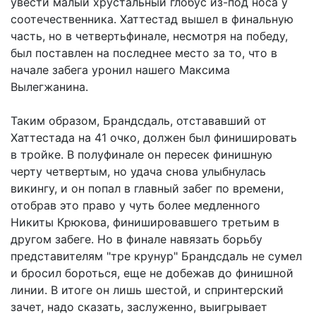
увести малый хрустальный глобус из-под носа у
соотечественника. Хаттестад вышел в финальную
часть, но в четвертьфинале, несмотря на победу,
был поставлен на последнее место за то, что в
начале забега уронил нашего Максима
Вылегжанина.
Таким образом, Брандсдаль, отстававший от
Хаттестада на 41 очко, должен был финишировать
в тройке. В полуфинале он пересек финишную
черту четвертым, но удача снова улыбнулась
викингу, и он попал в главный забег по времени,
отобрав это право у чуть более медленного
Никиты Крюкова, финишировавшего третьим в
другом забеге. Но в финале навязать борьбу
представителям "тре крунур" Брандсдаль не сумел
и бросил бороться, еще не добежав до финишной
линии. В итоге он лишь шестой, и спринтерский
зачет, надо сказать, заслуженно, выигрывает