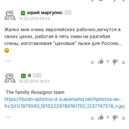
юрий маргулис
109
14
14.03.2014 09:22
Жалко мне очень европейских рабочих,загнутся в
своих цехах, работая в пять смен не разгибая
спины, изготавливая "цеховые" лыжи для России...
0
0
0
d
1380
20
14.03.2014 16:53
The familly Rossignol team
https://fbcdn-sphotos-d-a.akamaihd.net/hphotos-ak-
frc3/t1/1979560_10152229780161702_1237747576_n.jpg
0
0
0