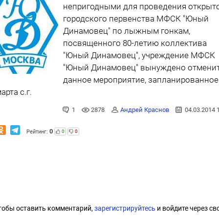
непригодными для проведения открыт
городского первенства МФСК "Юный
Динамовец" по лыжным гонкам,
посвященного 80-летию коллектива
"Юный Динамовец", учреждение МФСК
"Юный Динамовец" вынуждено отмени
данное мероприятие, запланированное
арта с.г.
1
2878
Андрей Краснов
04.03.2014 
0
Рейтинг:
0
0
тобы оставить комментарий,
зарегистрируйтесь
и войдите через св