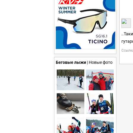
..Так
гутар
Ссылк
Беговые лыжи
| Новые фото