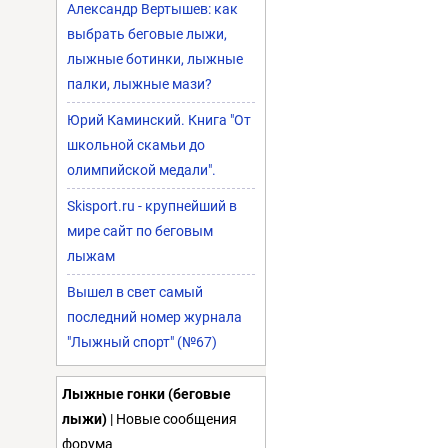
Александр Вертышев: как
выбрать беговые лыжи,
лыжные ботинки, лыжные
палки, лыжные мази?
Юрий Каминский. Книга "От
школьной скамьи до
олимпийской медали".
Skisport.ru - крупнейший в
мире сайт по беговым
лыжам
Вышел в свет самый
последний номер журнала
"Лыжный спорт" (№67)
Лыжные гонки (беговые
лыжи)
| Новые сообщения
форума