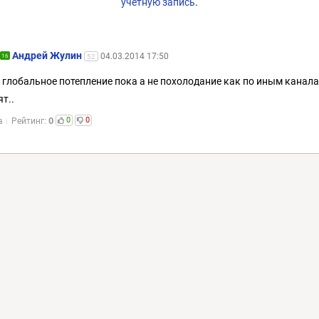
учетную запись
.
Андрей Жулин
04.03.2014 17:50
16
52
и глобальное потепление пока а не похолодание как по иным канал
ят..
0
0
0
а
Рейтинг: