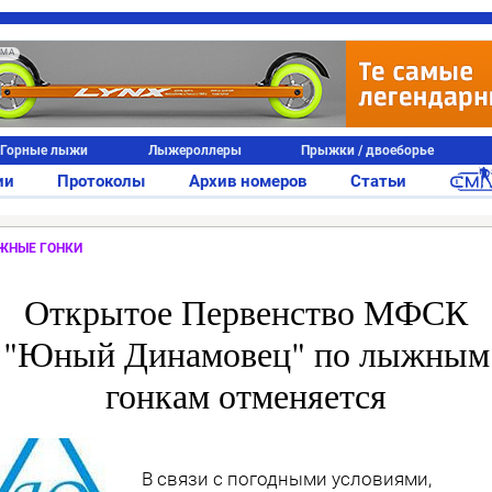
АМА
Горные лыжи
Лыжероллеры
Прыжки / двоеборье
ии
Протоколы
Архив номеров
Статьи
ЖНЫЕ ГОНКИ
Открытое Первенство МФСК
"Юный Динамовец" по лыжным
гонкам отменяется
В связи с погодными условиями,