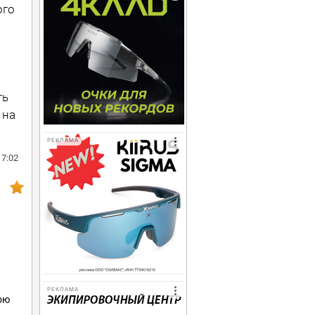
ого
ть
 на
РЕКЛАМА
17:02
РЕКЛАМА
ою