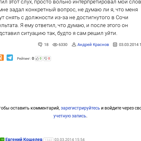
тил этот слух, просто вольно интерпретировал мои слов
мне задал конкретный вопрос, не думаю ли я, что меня
ут снять с должности из-за не достигнутого в Сочи
ультата. Я ему ответил, что думаю, и после этого он
дставил ситуацию так, будто я сам решил уйти.
18
6330
Андрей Краснов
03.03.2014 
0
Рейтинг:
0
0
тобы оставить комментарий,
зарегистрируйтесь
и войдите через св
учетную запись
.
Евгений Кошелев
03.03.2014 15:54
18
1342