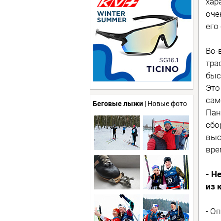
хар
оче
его
Во-
тра
быс
Это
сам
Беговые лыжи
| Новые фото
Пан
сбо
выс
вре
- Н
из 
- О