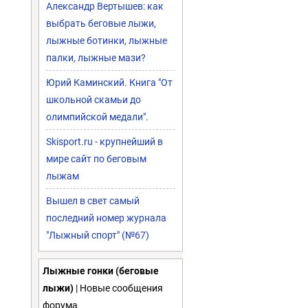
Александр Вертышев: как
выбрать беговые лыжи,
лыжные ботинки, лыжные
палки, лыжные мази?
Юрий Каминский. Книга "От
школьной скамьи до
олимпийской медали".
Skisport.ru - крупнейший в
мире сайт по беговым
лыжам
Вышел в свет самый
последний номер журнала
"Лыжный спорт" (№67)
Лыжные гонки (беговые
лыжи)
| Новые сообщения
форума