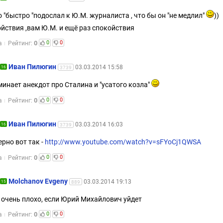
о "быстро "подослал к Ю.М. журналиста , что бы он "не медлил"
))
йствия ,вам Ю.М. и ещё раз спокойствия
0
0
0
а
Рейтинг:
Иван Пилюгин
03.03.2014 15:58
16
3739
инает анекдот про Сталина и "усатого козла"
0
0
0
а
Рейтинг:
Иван Пилюгин
03.03.2014 16:03
16
3739
рно вот так -
http://www.youtube.com/watch?v=sFYoCj1QWSA
0
0
0
а
Рейтинг:
Molchanov Evgeny
03.03.2014 19:13
15
889
 очень плохо, если Юрий Михайлович уйдет
0
0
0
а
Рейтинг: