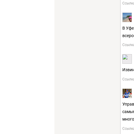
Ссылк
В Уфе
всеро
Ссылк
Извин
Ссылк
Управ
самым
много
Ссылк