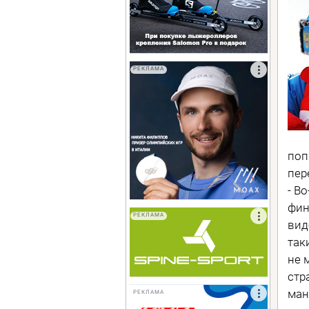
РЕКЛАМА
поп
пер
- В
фин
РЕКЛАМА
вид
так
не 
стр
ман
РЕКЛАМА