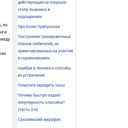
действующие на опорную
стопу лыжника в
подседаниях
, но
Про Колю Припускова
же и
Построение тренировочных
пиаду
планов любителей, не
ориентированных на участие
 как
в соревнованиях
ошибки в технике и способы
их устранения
Помогите зарядить часы
Почему быстро падает
популярность классики?
(часть 2-я)
Сахалинский марафон