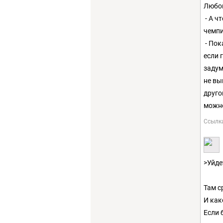
Любоп
- А ч
чемпи
- Пок
если 
задум
не вы
друго
можно
Ссылк
>Уйде
Там с
И как
Если 