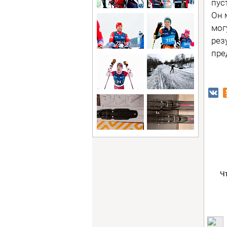
пус
Он 
мог
рез
пре
Ч