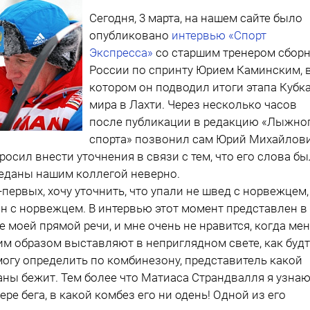
Сегодня, 3 марта, на нашем сайте было
опубликовано
интервью «Спорт
Экспресса»
со старшим тренером сбор
России по спринту Юрием Каминским, 
котором он подводил итоги этапа Кубк
мира в Лахти. Через несколько часов
после публикации в редакцию «Лыжно
спорта» позвонил сам Юрий Михайлови
росил внести уточнения в связи с тем, что его слова б
еданы нашим коллегой неверно.
о-первых, хочу уточнить, что упали не швед с норвежцем,
н с норвежцем. В интервью этот момент представлен в
е моей прямой речи, и мне очень не нравится, когда ме
им образом выставляют в неприглядном свете, как будт
могу определить по комбинезону, представитель какой
аны бежит. Тем более что Матиаса Страндвалля я узнаю
ере бега, в какой комбез его ни одень! Одной из его