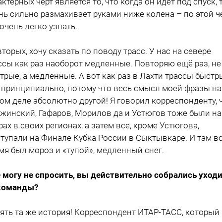
актерных черт является то, что когда он идет под спуск, 
нь сильно размахивает руками ниже колена – по этой ч
 очень легко узнать.
вторых, хочу сказать по поводу трасс. У нас на севере
ссы как раз наоборот медленные. Повторяю ещё раз, не
трые, а медленные. А вот как раз в Лахти трассы быстр
 принципиально, потому что весь смысл моей фразы на
ом деле абсолютно другой! Я говорил корреспонденту, 
жинский, Гафаров, Морилов да и Устюгов тоже были на
рах в своих регионах, а затем все, кроме Устюгова,
тупали на Финале Кубка России в Сыктывкаре. И там в
мя был мороз и «тупой», медленный снег.
е могу не спросить, вы действительно собрались уход
команды?
пять та же история! Корреспондент ИТАР-ТАСС, который