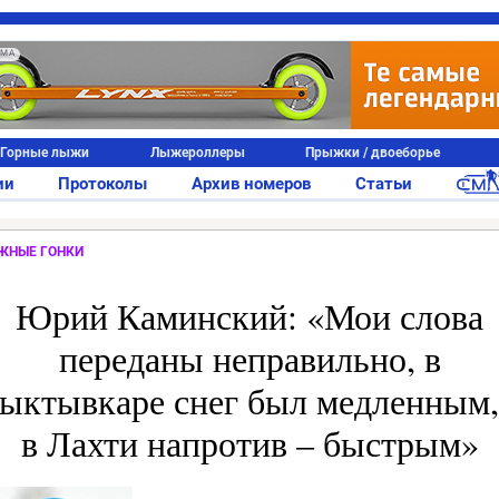
АМА
Горные лыжи
Лыжероллеры
Прыжки / двоеборье
ии
Протоколы
Архив номеров
Статьи
ЖНЫЕ ГОНКИ
Юрий Каминский: «Мои слова
переданы неправильно, в
ыктывкаре снег был медленным,
в Лахти напротив – быстрым»