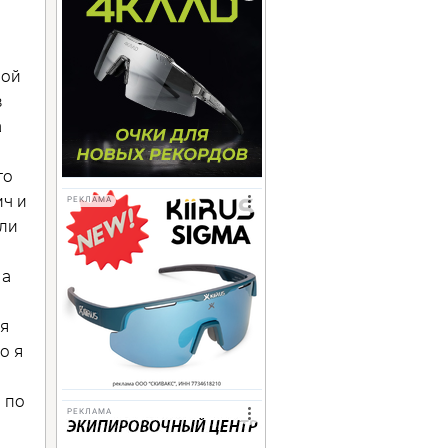
ной
в
а
го
ч и
РЕКЛАМА
ыли
 а
ня
о я
 по
РЕКЛАМА