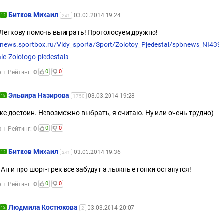
Битков Михаил
03.03.2014 19:24
12
241
Легкову помочь выиграть! Проголосуем дружно!
//news.sportbox.ru/Vidy_sporta/Sport/Zolotoy_Pjedestal/spbnews_NI4
nale-Zolotogo-piedestala
0
0
0
а
Рейтинг:
Эльвира Назирова
03.03.2014 19:28
18
1750
же достоин. Невозможно выбрать, я считаю. Ну или очень трудно)
0
0
0
а
Рейтинг:
Битков Михаил
03.03.2014 19:36
12
241
 Ан и про шорт-трек все забудут а лыжные гонки останутся!
0
0
0
а
Рейтинг:
Людмила Костюкова
03.03.2014 20:07
12
2