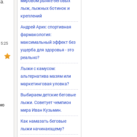
мировом рынке беговых
а.
лыж, лыжных ботинок и
креплений
Андрей Арих: спортивная
фармакология:
максимальный эффект без
15:25
ущерба для здоровья - это
реально?
Лыжи с камусом:
альтернатива мазям или
маркетинговая уловка?
Выбираем детские беговые
лыжи. Советует чемпион
ою
мира Иван Кузьмин.
Как намазать беговые
лыжи начинающему?