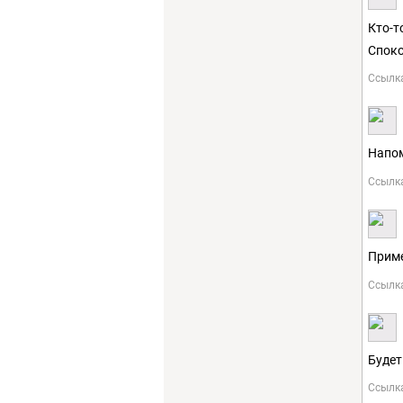
Кто-т
Споко
Ссылк
Напом
Ссылк
Приме
Ссылк
Будет
Ссылк