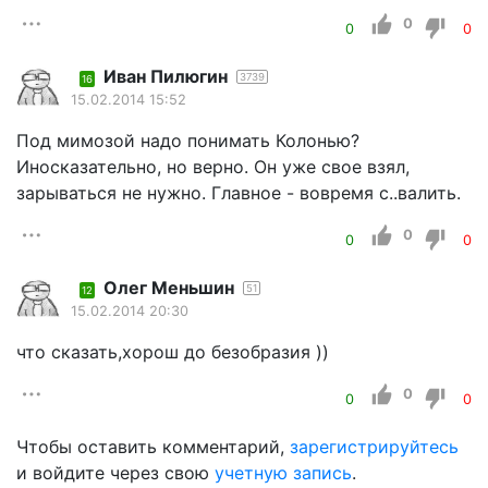
0
0
0
Иван Пилюгин
3739
16
15.02.2014 15:52
Под мимозой надо понимать Колонью?
Иносказательно, но верно. Он уже свое взял,
зарываться не нужно. Главное - вовремя с..валить.
0
0
0
Олег Меньшин
51
12
15.02.2014 20:30
что сказать,хорош до безобразия ))
0
0
0
Чтобы оставить комментарий,
зарегистрируйтесь
и войдите через свою
учетную запись
.