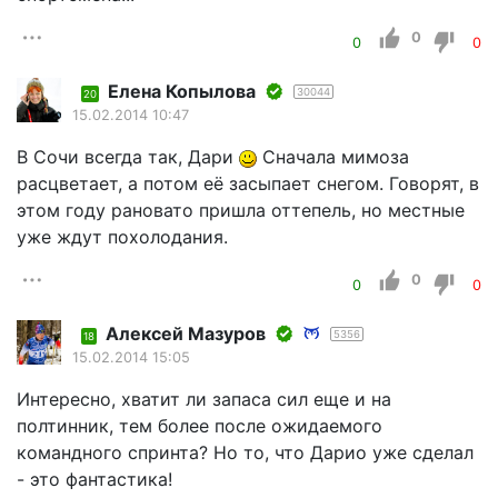
0
0
0
Елена Копылова
30044
20
15.02.2014 10:47
В Сочи всегда так, Дари
Сначала мимоза
расцветает, а потом её засыпает снегом. Говорят, в
этом году рановато пришла оттепель, но местные
уже ждут похолодания.
0
0
0
Алексей Мазуров
5356
18
15.02.2014 15:05
Интересно, хватит ли запаса сил еще и на
полтинник, тем более после ожидаемого
командного спринта? Но то, что Дарио уже сделал
- это фантастика!