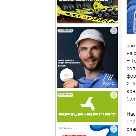
РЕКЛАМА
кри
на 
– Т
соп
фор
Хел
кон
РЕКЛАМА
бол
Нас
нор
сла
РЕКЛАМА