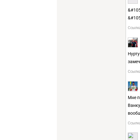
&#105
&#105
Ссылк
Нурту
замеч
Ссылк
Мне п
Ванку
вообщ
Ссылк