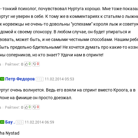
- тонкий психолог, почувствовал Нуртуга хорошо. Мне тоже показа
уртуг не уверен в себе. К тому же в комментариях к статьям о лыж
х норвежцы не очень-то довольны "успехами" короля лыж и совету
 домой к своему спонсору. В любом случае, он будет упираться и
вовать, может быть, и не самыми честными способами. Нашим реб
быть предельно бдительными! Не хочется думать про какие-то козн
ны соперников, но кто знает? Удачи нам в спринте!
0
0
0
а
Рейтинг:
Петр Федоров
11.02.2014 05:53
13
112
уртуг очень волнуется. Ведь его взяли на спринт вместо Кроога, а в
лоне на финише он просто доезжал.
0
0
0
а
Рейтинг:
Бау .
11.02.2014 06:59
23
525
ha Nystad