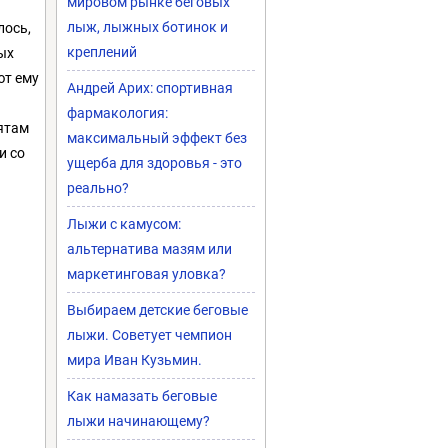
мировом рынке беговых
лыж, лыжных ботинок и
лось,
креплений
ных
ют ему
Андрей Арих: спортивная
фармакология:
ятам
максимальный эффект без
и со
ущерба для здоровья - это
реально?
Лыжи с камусом:
альтернатива мазям или
маркетинговая уловка?
Выбираем детские беговые
лыжи. Советует чемпион
мира Иван Кузьмин.
Как намазать беговые
лыжи начинающему?