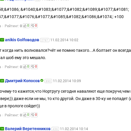
8;&#1086; &#1040;&#1083;&#1077;&#1082;&#1089;&#1077;&#1081;
7;&#1077;&#1076;&#1077;&#1085;&#1082;&#1086;&#1074;: +100
0
0
0
а
Рейтинг:
anikis Golfоводов
11.02.2014 10:02
17
2787
г когда нить волновался?чёт не помню такого...А болтает он всегда
ал шоб ему это мешало.
0
0
0
а
Рейтинг:
Дмитрий Копосов
11.02.2014 10:09
20
890
очему-то кажется,что Нортругу сегодня наваляют еще покруче,чем 
вере;)) даже если не мы, то кто другой. Он даже в 30-ку не попадет 
е в прологе сойдет))
0
0
0
а
Рейтинг:
Валерий Веретенников
11.02.2014 10:14
14
436