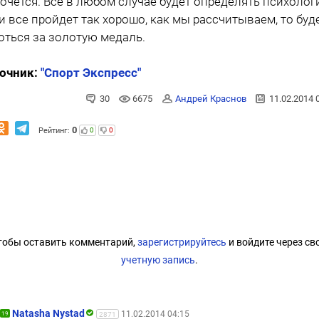
хочется. Все в любом случае будет определять психолог
и все пройдет так хорошо, как мы рассчитываем, то буд
оться за золотую медаль.
очник:
"Спорт Экспресс"
30
6675
Андрей Краснов
11.02.2014 
0
Рейтинг:
0
0
тобы оставить комментарий,
зарегистрируйтесь
и войдите через св
учетную запись
.
Natasha Nystad
11.02.2014 04:15
19
2871