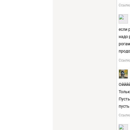
Ссылк
если 
надо 
рогам
продо
Ссылк
Ойййй
Тольк
Пусть
пусть
Ссылк