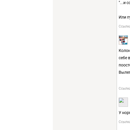
"...и
Или п
Ссылк
Колон
себе 
поост
Вылег
Ссылк
У нор
Ссылк