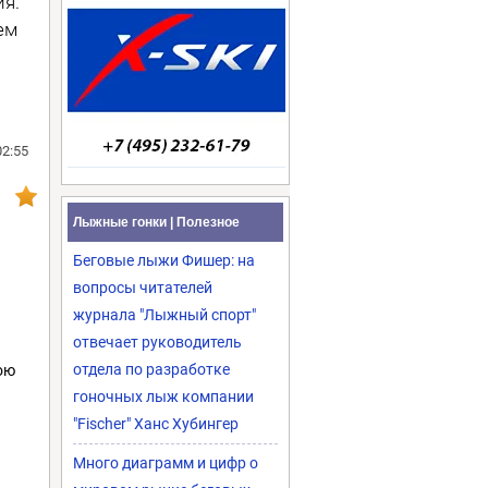
ия.
ем
02:55
Лыжные гонки | Полезное
Беговые лыжи Фишер: на
вопросы читателей
журнала "Лыжный спорт"
отвечает руководитель
отдела по разработке
ою
гоночных лыж компании
"Fischer" Ханс Хубингер
Много диаграмм и цифр о