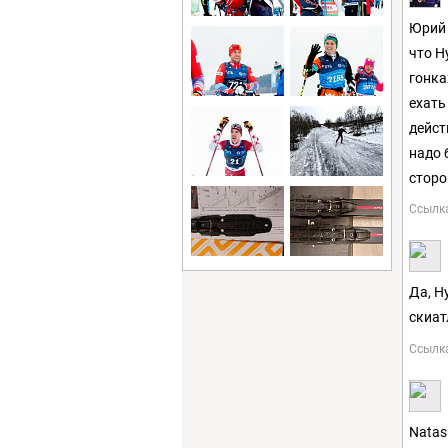
Юрий 
что Н
гонка
ехать
дейст
надо 
сторо
Ссылк
Да, Н
скиат
Ссылк
Natas