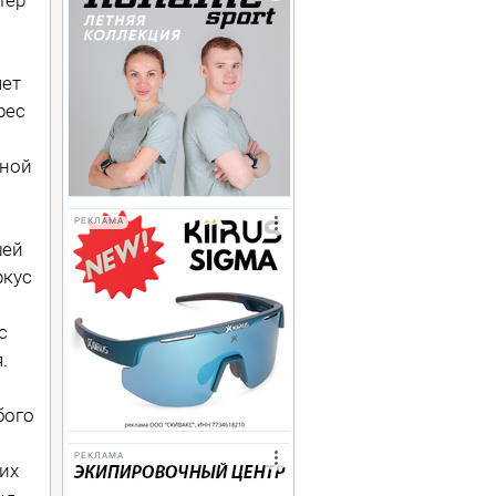
яет
рес
оной
РЕКЛАМА
шей
ркус
с
.
бого
РЕКЛАМА
их