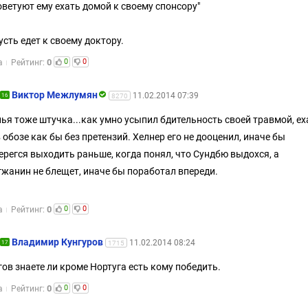
 советуют ему ехать домой к своему спонсору"
усть едет к своему доктору.
0
0
0
а
Рейтинг:
Виктор Межлумян
11.02.2014 07:39
16
8270
ья тоже штучка...как умно усыпил бдительность своей травмой, ех
в обозе как бы без претензий. Хелнер его не дооценил, иначе бы
ерегся выходить раньше, когда понял, что Сундбю выдохся, а
жанин не блещет, иначе бы поработал впереди.
0
0
0
а
Рейтинг:
Владимир Кунгуров
11.02.2014 08:24
17
1715
гов знаете ли кроме Нортуга есть кому победить.
0
0
0
а
Рейтинг: