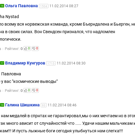
Ольга Павловна
11.02.2014 08:27
16
1504
ha Nystad
по всему вся норвежская команда, кроме Бъерндалена и Бьерген, н
на в своих силах. Вон Свендсен признался, что надломлен
логически.
0
0
0
а
Рейтинг:
Владимир Кунгуров
11.02.2014 08:30
17
1715
 Павловна
 у вас "космические выводы"
0
0
0
а
Рейтинг:
Галина Шишкина
11.02.2014 08:46
14
93
 нам медалей в спрнтах не гарантировал,мы о них мечтаем но в это
так много ависит от случайностей что ..... Удачи нашим мальчикам 
кам!!! И пусть лыжные боги сегодня улыбнуться нам слегка!!!