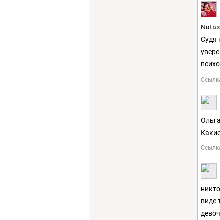
Natas
Судя 
увере
психо
Ссылк
Ольга
Какие
Ссылк
никто
виде 
девоч