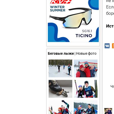
не 
Есл
бор
Ист
Беговые лыжи
| Новые фото
Ч