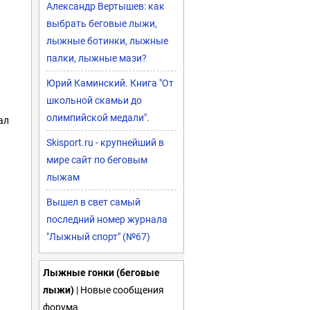
Александр Вертышев: как
выбрать беговые лыжи,
лыжные ботинки, лыжные
палки, лыжные мази?
Юрий Каминский. Книга "От
школьной скамьи до
олимпийской медали".
ал
Skisport.ru - крупнейший в
мире сайт по беговым
лыжам
Вышел в свет самый
последний номер журнала
"Лыжный спорт" (№67)
Лыжные гонки (беговые
лыжи)
| Новые сообщения
форума