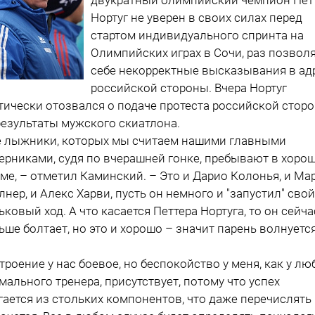
Нортуг не уверен в своих силах перед
стартом индивидуального спринта на
Олимпийских играх в Сочи, раз позвол
себе некорректные высказывания в ад
российской стороны. Вчера Нортуг
тически отозвался о подаче протеста российской стор
результаты мужского скиатлона.
е лыжники, которых мы считаем нашими главными
ерниками, судя по вчерашней гонке, пребывают в хоро
ме, – отметил Каминский. – Это и Дарио Колонья, и Ма
лнер, и Алекс Харви, пусть он немного и "запустил" свой
ьковый ход. А что касается Петтера Нортуга, то он сейча
ьше болтает, но это и хорошо – значит парень волнуется
троение у нас боевое, но беспокойство у меня, как у лю
мального тренера, присутствует, потому что успех
гается из стольких компонентов, что даже перечислять 