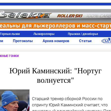
АМА
Горные лыжи
Лыжероллеры
Прыжки / двоеборье
ии
Протоколы
Архив номеров
Статьи
ЖНЫЕ ГОНКИ
Юрий Каминский: "Нортуг
волнуется"
Старший тренер сборной России по
спринту Юрий Каминский считает, что
двукратный олимпийский чемпион Пет