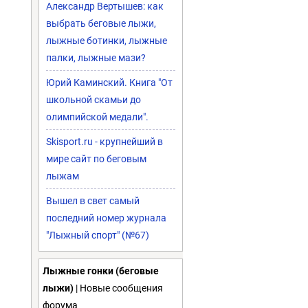
Александр Вертышев: как
выбрать беговые лыжи,
лыжные ботинки, лыжные
палки, лыжные мази?
Юрий Каминский. Книга "От
школьной скамьи до
олимпийской медали".
Skisport.ru - крупнейший в
мире сайт по беговым
лыжам
Вышел в свет самый
последний номер журнала
"Лыжный спорт" (№67)
Лыжные гонки (беговые
лыжи)
| Новые сообщения
форума