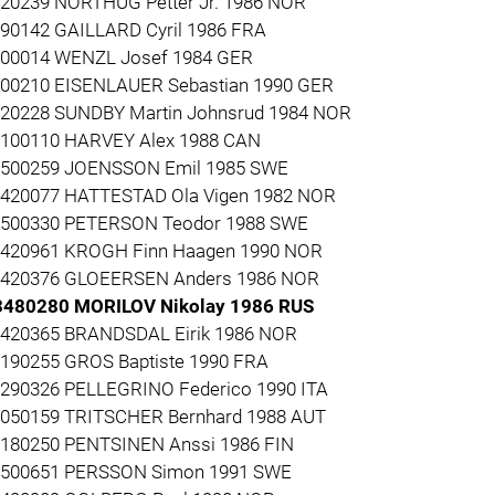
420239 NORTHUG Petter Jr. 1986 NOR
190142 GAILLARD Cyril 1986 FRA
200014 WENZL Josef 1984 GER
200210 EISENLAUER Sebastian 1990 GER
420228 SUNDBY Martin Johnsrud 1984 NOR
3100110 HARVEY Alex 1988 CAN
3500259 JOENSSON Emil 1985 SWE
3420077 HATTESTAD Ola Vigen 1982 NOR
3500330 PETERSON Teodor 1988 SWE
3420961 KROGH Finn Haagen 1990 NOR
3420376 GLOEERSEN Anders 1986 NOR
3480280 MORILOV Nikolay 1986 RUS
3420365 BRANDSDAL Eirik 1986 NOR
3190255 GROS Baptiste 1990 FRA
3290326 PELLEGRINO Federico 1990 ITA
3050159 TRITSCHER Bernhard 1988 AUT
3180250 PENTSINEN Anssi 1986 FIN
3500651 PERSSON Simon 1991 SWE