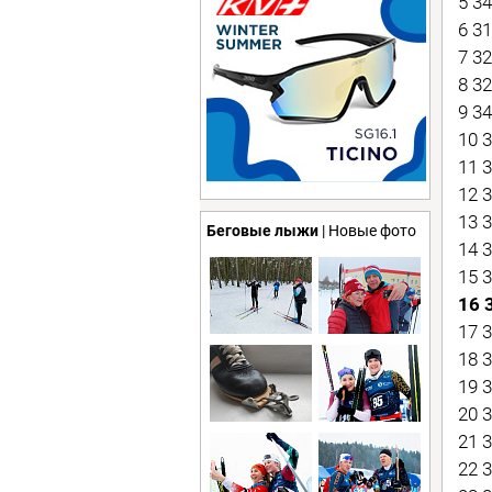
5 3
6 3
7 3
8 3
9 3
10 
11 
12 
13 
Беговые лыжи
| Новые фото
14 
15 
16 
17 
18 
19 
20 
21 
22 