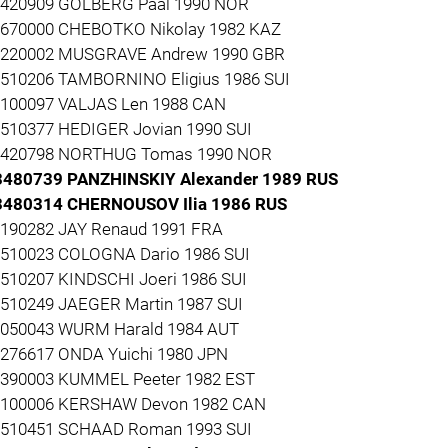
3420909 GOLBERG Paal 1990 NOR
3670000 CHEBOTKO Nikolay 1982 KAZ
3220002 MUSGRAVE Andrew 1990 GBR
3510206 TAMBORNINO Eligius 1986 SUI
3100097 VALJAS Len 1988 CAN
3510377 HEDIGER Jovian 1990 SUI
3420798 NORTHUG Tomas 1990 NOR
3480739 PANZHINSKIY Alexander 1989 RUS
3480314 CHERNOUSOV Ilia 1986 RUS
3190282 JAY Renaud 1991 FRA
3510023 COLOGNA Dario 1986 SUI
3510207 KINDSCHI Joeri 1986 SUI
3510249 JAEGER Martin 1987 SUI
3050043 WURM Harald 1984 AUT
1276617 ONDA Yuichi 1980 JPN
3390003 KUMMEL Peeter 1982 EST
3100006 KERSHAW Devon 1982 CAN
3510451 SCHAAD Roman 1993 SUI