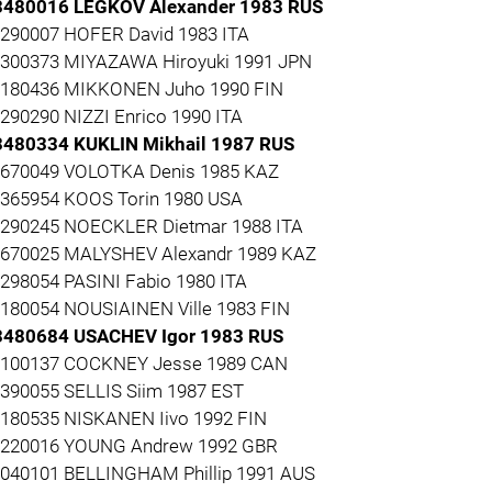
3480016 LEGKOV Alexander 1983 RUS
3290007 HOFER David 1983 ITA
3300373 MIYAZAWA Hiroyuki 1991 JPN
3180436 MIKKONEN Juho 1990 FIN
3290290 NIZZI Enrico 1990 ITA
3480334 KUKLIN Mikhail 1987 RUS
3670049 VOLOTKA Denis 1985 KAZ
1365954 KOOS Torin 1980 USA
3290245 NOECKLER Dietmar 1988 ITA
3670025 MALYSHEV Alexandr 1989 KAZ
1298054 PASINI Fabio 1980 ITA
3180054 NOUSIAINEN Ville 1983 FIN
3480684 USACHEV Igor 1983 RUS
3100137 COCKNEY Jesse 1989 CAN
3390055 SELLIS Siim 1987 EST
3180535 NISKANEN Iivo 1992 FIN
3220016 YOUNG Andrew 1992 GBR
3040101 BELLINGHAM Phillip 1991 AUS