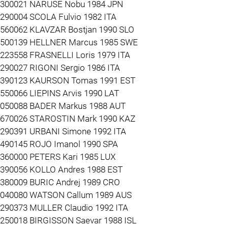
3300021 NARUSE Nobu 1984 JPN
3290004 SCOLA Fulvio 1982 ITA
3560062 KLAVZAR Bostjan 1990 SLO
3500139 HELLNER Marcus 1985 SWE
1223558 FRASNELLI Loris 1979 ITA
3290027 RIGONI Sergio 1986 ITA
3390123 KAURSON Tomas 1991 EST
3550066 LIEPINS Arvis 1990 LAT
3050088 BADER Markus 1988 AUT
3670026 STAROSTIN Mark 1990 KAZ
3290391 URBANI Simone 1992 ITA
3490145 ROJO Imanol 1990 SPA
3360000 PETERS Kari 1985 LUX
3390056 KOLLO Andres 1988 EST
3380009 BURIC Andrej 1989 CRO
3040080 WATSON Callum 1989 AUS
3290373 MULLER Claudio 1992 ITA
3250018 BIRGISSON Saevar 1988 ISL