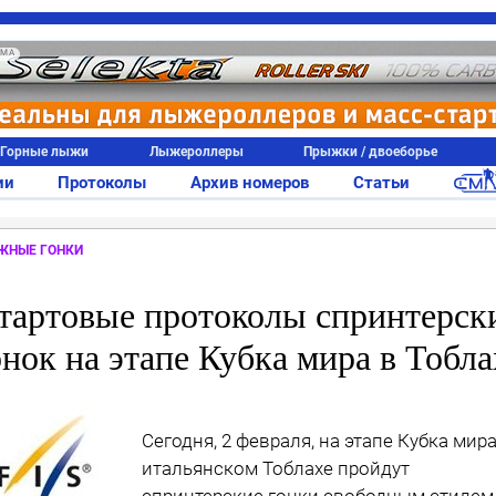
АМА
Горные лыжи
Лыжероллеры
Прыжки / двоеборье
ии
Протоколы
Архив номеров
Статьи
ЖНЫЕ ГОНКИ
тартовые протоколы спринтерск
онок на этапе Кубка мира в Тобла
Сегодня, 2 февраля, на этапе Кубка мира
итальянском Тоблахе пройдут
спринтерские гонки свободным стилем