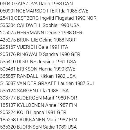
105040 GAIAZOVA Daria 1983 CAN
505090 INGEMARSDOTTER Ida 1985 SWE
425410 OESTBERG Ingvild Flugstad 1990 NOR
3535304 CALDWELL Sophie 1990 USA
3205075 HERRMANN Denise 1988 GER
3425275 BRUN-LIE Celine 1988 NOR
3295167 VUERICH Gaia 1991 ITA
3205176 RINGWALD Sandra 1990 GER
3535410 DIGGINS Jessica 1991 USA
3505481 ERIKSON Hanna 1990 SWE
1365857 RANDALL Kikkan 1982 USA
3515087 VAN DER GRAAFF Laurien 1987 SUI
3535124 SARGENT Ida 1988 USA
1303777 BJOERGEN Marit 1980 NOR
3185137 KYLLOENEN Anne 1987 FIN
3205224 KOLB Hanna 1991 GER
3185258 LAUKKANEN Mari 1987 FIN
3535320 BJORNSEN Sadie 1989 USA