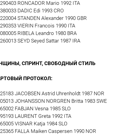
3290403 RONCADOR Mario 1992 ITA
3380033 DADIC Edi 1993 CRO
3220004 STANDEN Alexander 1990 GBR
3290353 VIERIN Francois 1990 ITA
3080005 RIBELA Leandro 1980 BRA
3260013 SEYD Seyed Sattar 1987 IRA
НЩИНЫ, СПРИНТ, СВОБОДНЫЙ СТИЛЬ
АРТОВЫЙ ПРОТОКОЛ:
425183 JACOBSEN Astrid Uhrenholdt 1987 NOR
505013 JOHANSSON NORGREN Britta 1983 SWE
565002 FABJAN Vesna 1985 SLO
295193 LAURENT Greta 1992 ITA
565005 VISNAR Katja 1984 SLO
425365 FALLA Maiken Caspersen 1990 NOR