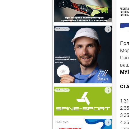
РЕКЛАМА
Пол
Мор
Пан
ваш
МУ
СТ
РЕКЛАМА
1 3
2 3
3 3
4 3
РЕКЛАМА