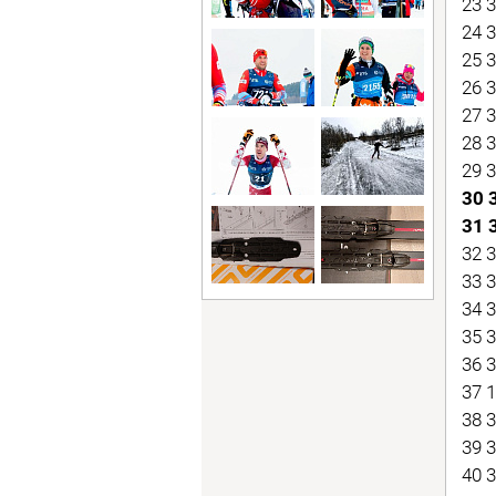
23 
24 
25 
26 
27 
28 
29 
30 
31 
32 
33 
34 
35 
36 
37 
38 
39 
40 