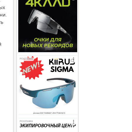
ых
ни.
ть
й
РЕКЛАМА
РЕКЛАМА