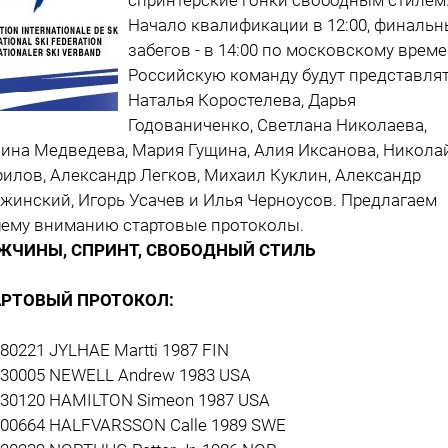
Начало квалификации в 12:00, финальн
забегов - в 14:00 по московскому време
Российскую команду будут представля
Наталья Коростелева, Дарья
Годованиченко, Светлана Николаева,
ина Медведева, Мария Гущина, Алия Иксанова, Никола
илов, Александр Легков, Михаил Куклин, Александр
жинский, Игорь Усачев и Илья Черноусов. Предлагаем
ему вниманию стартовые протоколы.
ЖЧИНЫ, СПРИНТ, СВОБОДНЫЙ СТИЛЬ
АРТОВЫЙ ПРОТОКОЛ:
180221 JYLHAE Martti 1987 FIN
530005 NEWELL Andrew 1983 USA
530120 HAMILTON Simeon 1987 USA
500664 HALFVARSSON Calle 1989 SWE