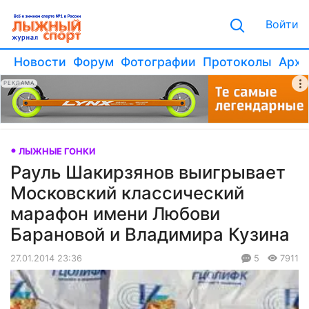
Войти
Новости
Форум
Фотографии
Протоколы
Архи
РЕКЛАМА
ЛЫЖНЫЕ ГОНКИ
Рауль Шакирзянов выигрывает
Московский классический
марафон имени Любови
Барановой и Владимира Кузина
27.01.2014 23:36
5
7911