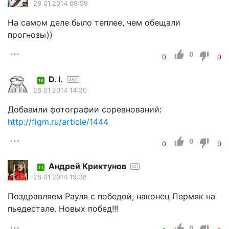
28.01.2014 09:59
На самом деле было теплее, чем обещали
прогнозы))
0
0
0
D. I.
492
18
28.01.2014 14:20
Добавили фотографии соревнований:
http://flgm.ru/article/1444
0
0
0
Андрей Криктунов
40
13
28.01.2014 19:38
Поздравляем Рауля с победой, наконец Пермяк на
пьедестале. Новых побед!!!
0