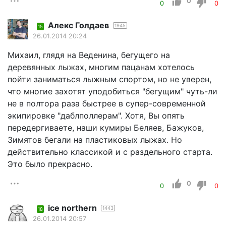
0
0
0
Алекс Голдаев
1945
15
26.01.2014 20:24
Михаил, глядя на Веденина, бегущего на
деревянных лыжах, многим пацанам хотелось
пойти заниматься лыжным спортом, но не уверен,
что многие захотят уподобиться "бегущим" чуть-ли
не в полтора раза быстрее в супер-современной
экипировке "даблполлерам". Хотя, Вы опять
передергиваете, наши кумиры Беляев, Бажуков,
Зимятов бегали на пластиковых лыжах. Но
действительно классикой и с раздельного старта.
Это было прекрасно.
0
0
0
ice northern
1443
18
26.01.2014 20:57