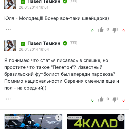
Павел Темкин
829
16
26.01.2014 16:01
Юля - Молодец!!! Бонер все-таки швейцарка)
0
0
0
Павел Темкин
829
16
26.01.2014 16:04
Я понимаю что статья писалась в спешке, но
простите что такое "Пелетон"? Известный
бразильский футболист был впереди паровоза?
Помимо национальности Серания сменила еще и
пол - на средний))
0
0
0
РЕКЛАМА
РЕКЛАМА