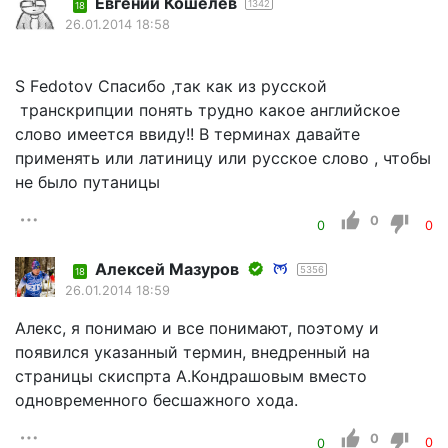
Евгений Кошелев
1342
18
26.01.2014 18:58
S Fеdotov Спасибо ,так как из русской
транскрипции понять трудно какое английское
слово имеется ввиду!! В терминах давайте
применять или латиницу или русское слово , чтобы
не было путаницы
0
0
0
Алексей Мазуров
5356
18
26.01.2014 18:59
Алекс, я понимаю и все понимают, поэтому и
появился указанный термин, внедренный на
страницы скиспрта А.Кондрашовым вместо
одновременного бесшажного хода.
0
0
0