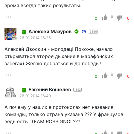
время всегда такие результаты.
0
0
0
Алексей Мазуров
5356
18
26.01.2014 16:25
Алексей Двоскин - молодец! Похоже, начало
открываться второе дыхание в марафонских
забегах) Желаю добраться и до победы!
0
0
0
Евгений Кошелев
1342
18
26.01.2014 16:40
А почему у наших в протоколах нет названия
команды, только страна указана ??? У французов
ведь есть TEAM ROSSIGNOL???
0