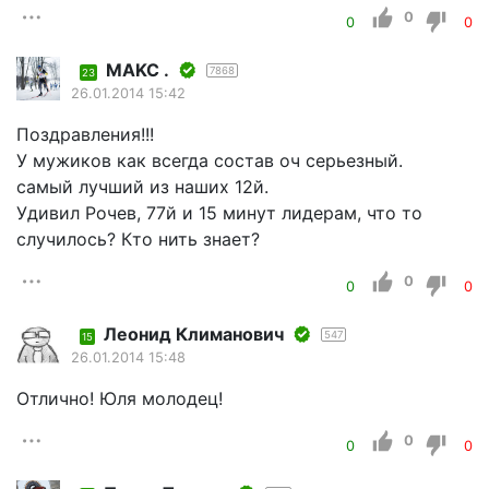
0
0
0
MAKC .
7868
23
26.01.2014 15:42
Поздравления!!!
У мужиков как всегда состав оч серьезный.
самый лучший из наших 12й.
Удивил Рочев, 77й и 15 минут лидерам, что то
случилось? Кто нить знает?
0
0
0
Леонид Климанович
547
15
26.01.2014 15:48
Отлично! Юля молодец!
0
0
0