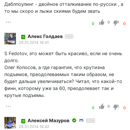
Даблпоулинг - двойное отталкивание по-русски , а
то мы скоро и лыжи скиями будем звать
0
0
0
Алекс Голдаев
1945
15
26.01.2014 18:41
S Fеdotov, это может быть красиво, если не очень
долго.
Олег Копосов, а где гарантия, что крутизна
подъемов, преодолеваемых таким образом, не
будет дальше увеличиваться? Читал, что какой-то
финн, которому уже за 60, преодолевает так и
крутые подъемы.
0
0
0
Алексей Мазуров
5356
18
26.01.2014 18:42