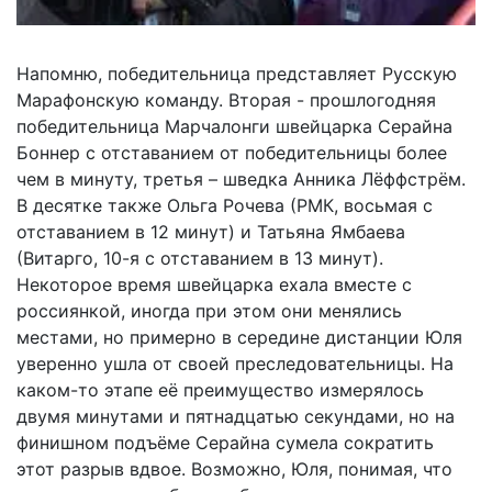
Напомню, победительница представляет Русскую
Марафонскую команду. Вторая - прошлогодняя
победительница Марчалонги швейцарка Серайна
Боннер с отставанием от победительницы более
чем в минуту, третья – шведка Анника Лёффстрём.
В десятке также Ольга Рочева (РМК, восьмая с
отставанием в 12 минут) и Татьяна Ямбаева
(Витарго, 10-я с отставанием в 13 минут).
Некоторое время швейцарка ехала вместе с
россиянкой, иногда при этом они менялись
местами, но примерно в середине дистанции Юля
уверенно ушла от своей преследовательницы. На
каком-то этапе её преимущество измерялось
двумя минутами и пятнадцатью секундами, но на
финишном подъёме Серайна сумела сократить
этот разрыв вдвое. Возможно, Юля, понимая, что