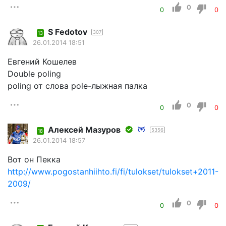
0
0
0
S Fеdotov
307
13
26.01.2014 18:51
Евгений Кошелев
Double poling
poling от слова pole-лыжная палка
0
0
0
Алексей Мазуров
5356
18
26.01.2014 18:57
Вот он Пекка
http://www.pogostanhiihto.fi/fi/tulokset/tulokset+2011-
2009/
0
0
0