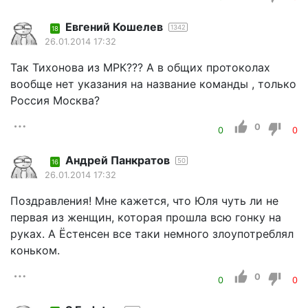
Евгений Кошелев
1342
18
26.01.2014 17:32
Так Тихонова из МРК??? А в общих протоколах
вообще нет указания на название команды , только
Россия Москва?
0
0
0
Андрей Панкратов
50
16
26.01.2014 17:32
Поздравления! Мне кажется, что Юля чуть ли не
первая из женщин, которая прошла всю гонку на
руках. А Ёстенсен все таки немного злоупотреблял
коньком.
0
0
0