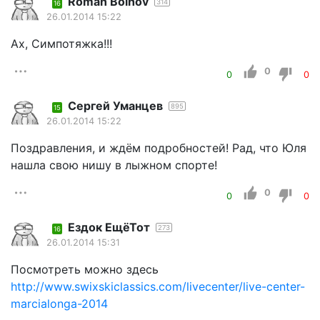
Roman Bolhov
314
16
26.01.2014 15:22
Ах, Симпотяжка!!!
0
0
0
Cергей Уманцев
895
15
26.01.2014 15:22
Поздравления, и ждём подробностей! Рад, что Юля
нашла свою нишу в лыжном спорте!
0
0
0
Ездок ЕщёТот
273
16
26.01.2014 15:31
Посмотреть можно здесь
http://www.swixskiclassics.com/livecenter/live-center-
marcialonga-2014