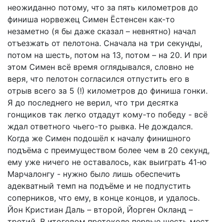
неожиданно потому, что за пять километров до
финиша норвежец Симен Ёстенсен как-то
незаметно (я бы даже сказал – невнятно) начал
отъезжать от пелотона. Сначала на три секунды,
потом на шесть, потом на 13, потом – на 20. И при
этом Симен всё время оглядывался, словно не
веря, что пелотон согласился отпустить его в
отрыв всего за 5 (!) километров до финиша гонки.
Я до последнего не верил, что три десятка
гонщиков так легко отдадут кому-то победу - всё
ждал ответного чьего-то рывка. Не дождался.
Когда же Симен подошёл к началу финишного
подъёма с преимуществом более чем в 20 секунд,
ему уже ничего не оставалось, как выиграть 41-ю
Марчалонгу - нужно было лишь обеспечить
адекватный темп на подъёме и не подпустить
соперников, что ему, в конце концов, и удалось.
Йон Кристиан Даль – второй, Йорген Окланд –
третий. В итоговом протоколе первые шесть мест