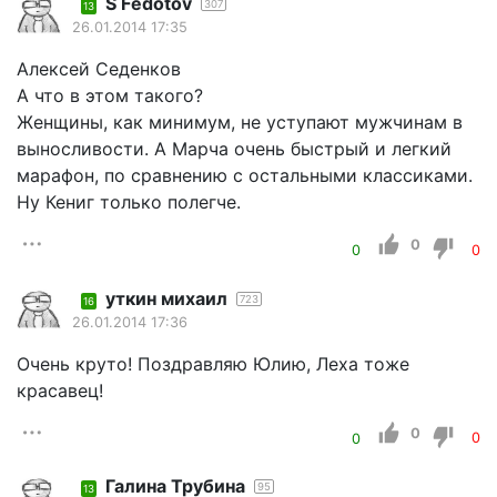
S Fеdotov
307
13
26.01.2014 17:35
Алексей Седенков
А что в этом такого?
Женщины, как минимум, не уступают мужчинам в
выносливости. А Марча очень быстрый и легкий
марафон, по сравнению с остальными классиками.
Ну Кениг только полегче.
0
0
0
уткин михаил
723
16
26.01.2014 17:36
Очень круто! Поздравляю Юлию, Леха тоже
красавец!
0
0
0
Галина Трубина
95
13