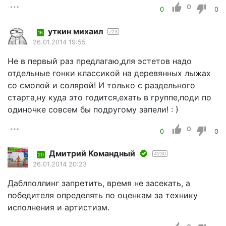
0
0
0
уткин михаил
723
16
26.01.2014 19:55
Не в первый раз предлагаю,для эстетов надо
отдельные гонки классикой на деревянных лыжах
со смолой и солярой! И только с раздельного
старта,ну куда это годится,ехать в группе,поди по
одиночке совсем бы подругому запели! : )
0
0
0
Дмитрий Командный
4230
20
26.01.2014 20:23
Даблполлинг запретить, время не засекать, а
победителя определять по оценкам за технику
исполнения и артистизм.