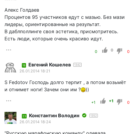
Алекс Голдаев
Процентов 95 участников едут с мазью. Без мази
лидеры, ориентированные на результат.
В даблполлинге своя эстетика, присмотритесь.
Есть люди, которые очень красиво идут.
0
0
0
Евгений Кошелев
1342
18
26.01.2014 18:21
S Fеdotov Господь долго терпит , а потом возьмёт
и отнимет ноги! Зачем они им ?
))
+1
+1
0
Константин Володин
1352
23
26.01.2014 18:24
"Русскую марафонскую команду" одевала