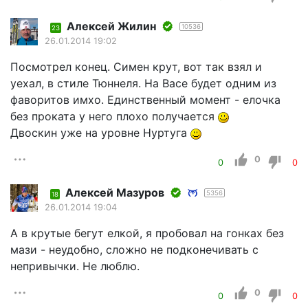
Алексей Жилин
10536
23
26.01.2014 19:02
Посмотрел конец. Симен крут, вот так взял и
уехал, в стиле Тюннеля. На Васе будет одним из
фаворитов имхо. Единственный момент - елочка
без проката у него плохо получается
Двоскин уже на уровне Нуртуга
0
0
0
Алексей Мазуров
5356
18
26.01.2014 19:04
А в крутые бегут елкой, я пробовал на гонках без
мази - неудобно, сложно не подконечивать с
непривычки. Не люблю.
0
0
0