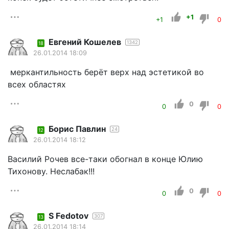
+1
+1
0
Евгений Кошелев
1342
18
26.01.2014 18:09
меркантильность берёт верх над эстетикой во
всех областях
0
0
0
Борис Павлин
24
12
26.01.2014 18:12
Василий Рочев все-таки обогнал в конце Юлию
Тихонову. Неслабак!!!
0
0
0
S Fеdotov
307
13
26.01.2014 18:14