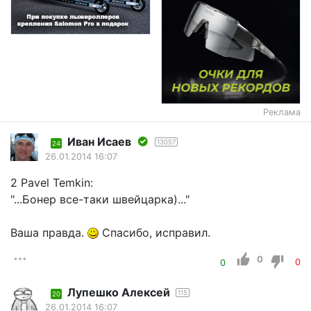
Реклама
Иван Исаев
13057
24
26.01.2014 16:07
2 Pavel Temkin:
"...Бонер все-таки швейцарка)..."
Ваша правда.
Спасибо, исправил.
0
0
0
Лупешко Алексей
115
20
26.01.2014 16:07