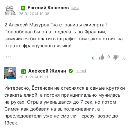
Евгений Кошелев
1342
18
26.01.2014 19:08
2 Алексей Мазуров "на страницы скиспрта"!
Попробовал бы он это сделать во Франции,
замучился бы платить штрафы, там закон стоит на
страже французского языка!
0
0
0
Алексей Жилин
10536
23
26.01.2014 19:11
Интересно, Ёстенсен не стеснялся в самые крутяки
скакать елкой, а погоня принципиально мучилась
на руках. Отрыв уменьшался до 7 сек, но потом
Симен как добавил на выполаживании, а
преследователи уже не смогли - сразу возос до
13сек.