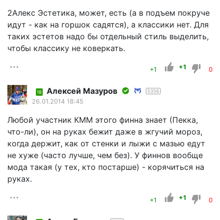
2Алекс Эстетика, может, есть (а в подъем покруче
идут - как на горшок садятся), а классики нет. Для
таких эстетов надо бы отдельный стиль выделить,
чтобы классику не коверкать.
+1
+1
0
Алексей Мазуров
5356
18
26.01.2014 18:45
Любой участник КММ этого финна знает (Пекка,
что-ли), он на руках бежит даже в жгучий мороз,
когда держит, как от стенки и лыжи с мазью едут
не хуже (часто лучше, чем без). У финнов вообще
мода такая (у тех, кто постарше) - корячиться на
руках.
+1
+1
0