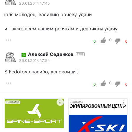
26.01.2014 17:45
юля молодец василию рочеву удачи
и также всем нашим ребятам и девочкам удачу
0
0
0
Алексей Седенков
2288
16
26.01.2014 17:54
S Fеdotov спасибо, успокоили )
0
0
0
РЕКЛАМА
РЕКЛАМА