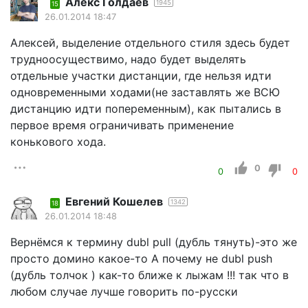
Алекс Голдаев
1945
15
26.01.2014 18:47
Алексей, выделение отдельного стиля здесь будет
трудноосуществимо, надо будет выделять
отдельные участки дистанции, где нельзя идти
одновременными ходами(не заставлять же ВСЮ
дистанцию идти попеременным), как пытались в
первое время ограничивать применение
конькового хода.
0
0
0
Евгений Кошелев
1342
18
26.01.2014 18:48
Вернёмся к термину dubl pull (дубль тянуть)-это же
просто домино какое-то А почему не dubl push
(дубль толчок ) как-то ближе к лыжам !!! так что в
любом случае лучше говорить по-русски