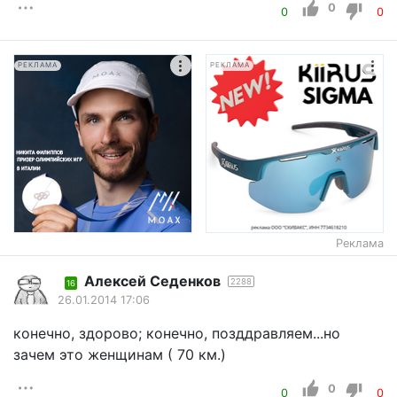
0
0
0
РЕКЛАМА
РЕКЛАМА
Реклама
Алексей Седенков
2288
16
26.01.2014 17:06
конечно, здорово; конечно, позддравляем...но
зачем это женщинам ( 70 км.)
0
0
0