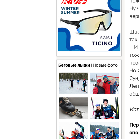
пож
Ну 
вер
Шве
так
– И
тож
про
Беговые лыжи
| Новые фото
Но 
Сун
Лег
общ
Ист
Пер
спо