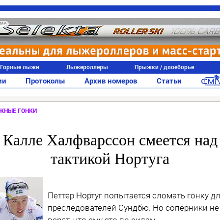
АМА
Горные лыжи
Лыжероллеры
Прыжки / двоеборье
ии
Протоколы
Архив номеров
Статьи
ЖНЫЕ ГОНКИ
Калле Халфварссон смеется над
тактикой Нортуга
Петтер Нортуг попытается сломать гонку д
преследователей Сундбю. Но соперники не
верят, что ему это по силам.