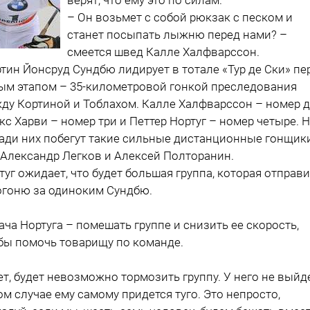
– Он возьмет с собой рюкзак с песком и
станет посыпать лыжню перед нами? –
смеется швед Калле Халфварссон.
тин Йонсруд Сундбю лидирует в тотале «Тур де Ски» пе
ым этапом – 35-километровой гонкой преследования
ду Кортиной и Тоблахом. Калле Халфварссон – номер д
кс Харви – номер три и Петтер Нортуг – номер четыре. 
ади них побегут такие сильные дистанционные гонщики
 Александр Легков и Алексей Полторанин.
туг ожидает, что будет большая группа, которая отправи
огоню за одиноким Сундбю.
ача Нортуга – помешать группе и снизить ее скорость,
бы помочь товарищу по команде.
ет, будет невозможно тормозить группу. У него не выйде
ом случае ему самому придется туго. Это непросто,