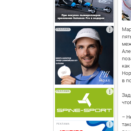
Мар
РЕКЛАМА
пят
меж
Але
поз
как
Нор
в п
РЕКЛАМА
Зад
что
– Н
так
РЕКЛАМА