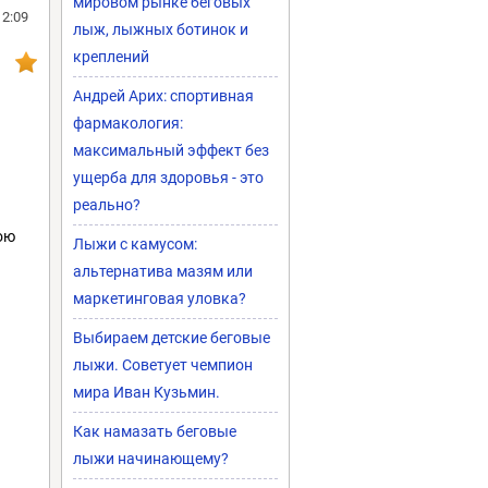
мировом рынке беговых
12:09
лыж, лыжных ботинок и
креплений
Андрей Арих: спортивная
фармакология:
максимальный эффект без
ущерба для здоровья - это
реально?
ою
Лыжи с камусом:
альтернатива мазям или
маркетинговая уловка?
Выбираем детские беговые
лыжи. Советует чемпион
мира Иван Кузьмин.
Как намазать беговые
лыжи начинающему?