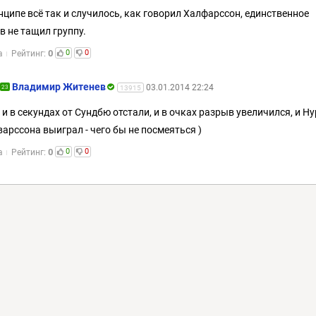
нципе всё так и случилось, как говорил Халфарссон, единственное
в не тащил группу.
0
0
0
а
Рейтинг:
Владимир Житенев
03.01.2014 22:24
23
13915
: и в секундах от Сундбю отстали, и в очках разрыв увеличился, и Ну
арссона выиграл - чего бы не посмеяться )
0
0
0
а
Рейтинг: