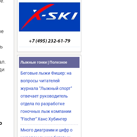
е.
не
дь
ал.
Лыжные гонки | Полезное
ди
Беговые лыжи Фишер: на
вопросы читателей
журнала "Лыжный спорт"
отвечает руководитель
отдела по разработке
гоночных лыж компании
"Fischer" Ханс Хубингер
о
Много диаграмм и цифр о