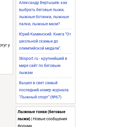
Александр Вертышев: как
выбрать беговые лыжи,
лыжные ботинки, лыжные
палки, лыжные мази?
Юрий Каминский. Книга "От
школьной скамьи до
ртуг у
олимпийской медали".
Skisport.ru - крупнейший в
мире сайт по беговым
лыжам
Вышел в свет самый
последний номер журнала
"Лыжный спорт" (№67)
Лыжные гонки (беговые
лыжи)
| Новые сообщения
форума