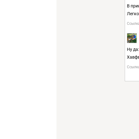
В при
Легко
Ссылк
Ну да
Хавфв
Ссылк