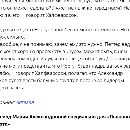
алуй, если мы, шесть-семь человек, будем бежать вмест
что он может сделать? Ляжет на лыжню перед нами? Не
ю я в это, – говорит Халфварссон.
д считает, что Нортуг способен немного помешать. Но 
 уж сильно.
 вообще, я не понимаю, зачем ему это нужно. Петтер ве
е хочет хорошо пробежать в «Туре». Может быть, в нем
снулся командный дух, и он хочет, чтобы Сундбю выигр
я не могу представить, что Нортуг будет надрываться ра
дбю, – говорит Халфварссон, полагая, что Александр
ков будет вести большую группу в погоне за лидером
его зачета.
очник:
Adressa
евод Марии Александровой специально для «Лыжног
рта»