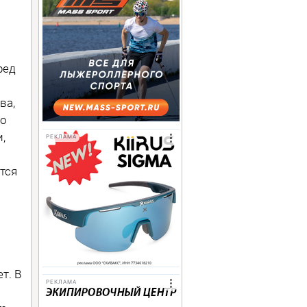
ред
ва,
Но
,
РЕКЛАМА
тся
т. В
РЕКЛАМА