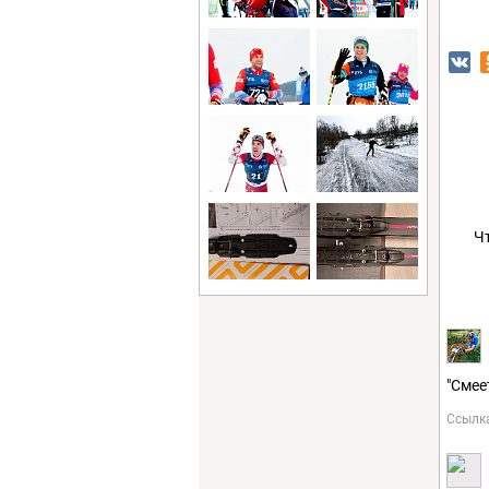
Ч
"Смее
Ссылк