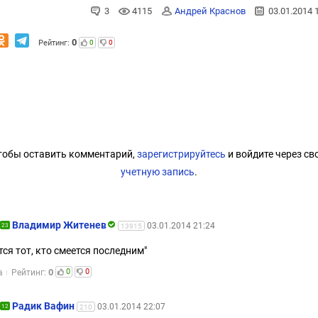
3
4115
Андрей Краснов
03.01.2014 
0
Рейтинг:
0
0
тобы оставить комментарий,
зарегистрируйтесь
и войдите через св
учетную запись
.
Владимир Житенев
03.01.2014 21:24
23
13915
тся тот, кто смеется последним"
0
0
0
а
Рейтинг:
Радик Вафин
03.01.2014 22:07
12
210