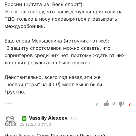
России (цитата из "Весь спорт").
Это к разговору, что наши девушки приехали на
ТДС только в носу поковыряться и разыграть
междусобойчик.
Еще слова Меньшенина (источник тот же):
"В защиту спортсменок можно сказать, что
спринтеров среди них нет, поэтому ждать от них
хороших результатов было сложно."
Действительно, всего год назад эти же
"неспринтеры" на 40 (!) мест выше были.
Грустно.
0
0
0
Vassiliy Alexeev
456
16
29.12.2013 11:53
Надо было к Сочи Данилову с Лазутиной