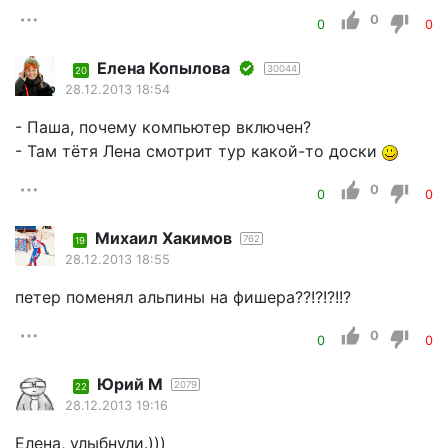
0
0
0
Елена Копылова
30044
20
28.12.2013 18:54
- Паша, почему компьютер включен?
- Там тётя Лена смотрит тур какой-то доски
0
0
0
Михаил Хакимов
762
19
28.12.2013 18:55
петер поменял альпины на фишера??!?!?!!?
0
0
0
Юрий М
2079
22
28.12.2013 19:16
Елена, улыбнули.)))