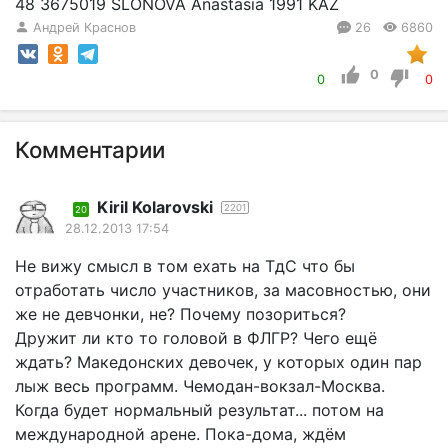
48 3675019 SLONOVA Anastasia 1991 KAZ
Андрей Краснов
26
6860
0
0
0
Комментарии
Kiril Kolarovski
2201
20
28.12.2013 17:54
Не вижу смысл в том ехать на ТдС что бы
отработать число участников, за масовностью, они
же не девчонки, не? Почему позориться?
Дружит ли кто то головой в ФЛГР? Чего ещё
ждать? Македонских девочек, у которых один пар
лыж весь программ. Чемодан-вокзал-Москва.
Когда будет нормальный результат... потом на
международной арене. Пока-дома, ждём