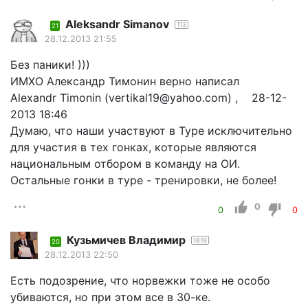
Aleksandr Simanov
113
21
28.12.2013 21:55
Без паники! )))
ИМХО Александр Тимонин верно написал
Alexandr Timonin (vertikal19@yahoo.com) , 28-12-
2013 18:46
Думаю, что наши участвуют в Туре исключительно
для участия в тех гонках, которые являются
национальным отбором в команду на ОИ.
Остальные гонки в туре - тренировки, не более!
0
0
0
Кузьмичев Владимир
1819
20
28.12.2013 22:50
Есть подозрение, что норвежки тоже не особо
убиваются, но при этом все в 30-ке.