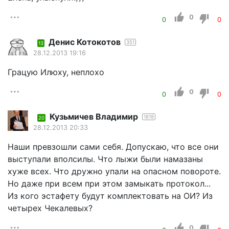
0
0
0
Денис Котокотов
351
13
28.12.2013 19:16
Грацую Илюху, неплохо
0
0
0
Кузьмичев Владимир
1819
20
28.12.2013 20:33
Наши превзошли сами себя. Допускаю, что все они
выступали вполсилы. Что лыжи были намазаны
хуже всех. Что дружно упали на опасном повороте.
Но даже при всем при этом замыкать протокол...
Из кого эстафету будут комплектовать на ОИ? Из
четырех Чекалевых?
0