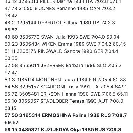
46 12 3295013 PILLER Marina 1984 ITA 7:02.8 57.61
47 78 3105019 JONES Perianne 1985 CAN 7:03.2
58.42
48 2 3295144 DEBERTOLIS Ilaria 1989 ITA 7:03.3
58.62
49 60 3505773 SVAN Julia 1993 SWE 7:04.0 60.04
50 23 3505434 WIKEN Emma 1989 SWE 7:04.2 60.45
51 11 3205176 RINGWALD Sandra 1990 GER 7:04.4
60.85
52 58 3565014 JEZERSEK Barbara 1986 SLO 7:05.2
62.47
53 3 3185114 MONONEN Laura 1984 FIN 7:05.4 62.88
54 56 3295157 SCARDONI Lucia 1991 ITA 7:06.4 64.91
55 72 3505481 ERIKSON Hanna 1990 SWE 7:06.5 65.11
56 10 3055067 STADLOBER Teresa 1993 AUT 7:08.0
68.15
57 50 3485314 ERMOSHINA Polina 1988 RUS 7:08.7
69.57
58 15 3485371 KUZIUKOVA Olga 1985 RUS 7:08.8