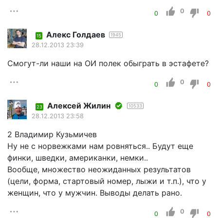
0
0
0
Алекс Голдаев
1945
15
28.12.2013 23:39
Смогут-ли наши на ОИ полек обыграть в эстафете?
0
0
0
Алексей Жилин
10533
23
28.12.2013 23:58
2 Владимир Кузьмичев
Ну не с норвежками нам ровняться.. Будут еще
финки, шведки, американки, немки..
Вообще, множество неожиданных результатов
(цели, форма, стартовый номер, лыжи и т.п.), что у
женщин, что у мужчин. Выводы делать рано.
0
0
0