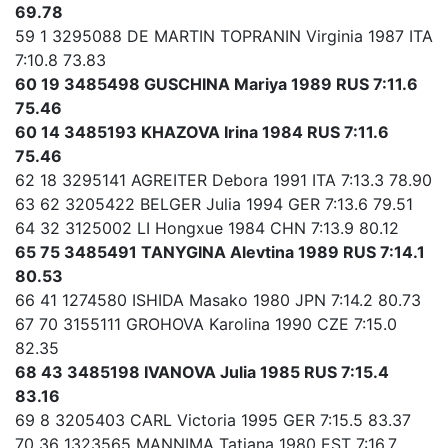
69.78
59 1 3295088 DE MARTIN TOPRANIN Virginia 1987 ITA
7:10.8 73.83
60 19 3485498 GUSCHINA Mariya 1989 RUS 7:11.6
75.46
60 14 3485193 KHAZOVA Irina 1984 RUS 7:11.6
75.46
62 18 3295141 AGREITER Debora 1991 ITA 7:13.3 78.90
63 62 3205422 BELGER Julia 1994 GER 7:13.6 79.51
64 32 3125002 LI Hongxue 1984 CHN 7:13.9 80.12
65 75 3485491 TANYGINA Alevtina 1989 RUS 7:14.1
80.53
66 41 1274580 ISHIDA Masako 1980 JPN 7:14.2 80.73
67 70 3155111 GROHOVA Karolina 1990 CZE 7:15.0
82.35
68 43 3485198 IVANOVA Julia 1985 RUS 7:15.4
83.16
69 8 3205403 CARL Victoria 1995 GER 7:15.5 83.37
70 36 1323565 MANNIMA Tatjana 1980 EST 7:16.7