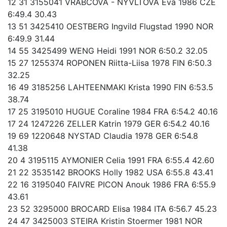
12 31 3155041 VRABCOVA - NYVLTOVA Eva 1986 CZE
6:49.4 30.43
13 51 3425410 OESTBERG Ingvild Flugstad 1990 NOR
6:49.9 31.44
14 55 3425499 WENG Heidi 1991 NOR 6:50.2 32.05
15 27 1255374 ROPONEN Riitta-Liisa 1978 FIN 6:50.3
32.25
16 49 3185256 LAHTEENMAKI Krista 1990 FIN 6:53.5
38.74
17 25 3195010 HUGUE Coraline 1984 FRA 6:54.2 40.16
17 24 1247226 ZELLER Katrin 1979 GER 6:54.2 40.16
19 69 1220648 NYSTAD Claudia 1978 GER 6:54.8
41.38
20 4 3195115 AYMONIER Celia 1991 FRA 6:55.4 42.60
21 22 3535142 BROOKS Holly 1982 USA 6:55.8 43.41
22 16 3195040 FAIVRE PICON Anouk 1986 FRA 6:55.9
43.61
23 52 3295000 BROCARD Elisa 1984 ITA 6:56.7 45.23
24 47 3425003 STEIRA Kristin Stoermer 1981 NOR