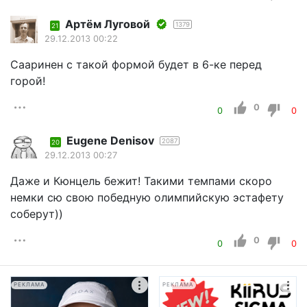
Артём Луговой
1379
21
29.12.2013 00:22
Сааринен с такой формой будет в 6-ке перед
горой!
0
0
0
Eugene Denisov
2087
20
29.12.2013 00:27
Даже и Кюнцель бежит! Такими темпами скоро
немки сю свою победную олимпийскую эстафету
соберут))
0
0
0
РЕКЛАМА
РЕКЛАМА