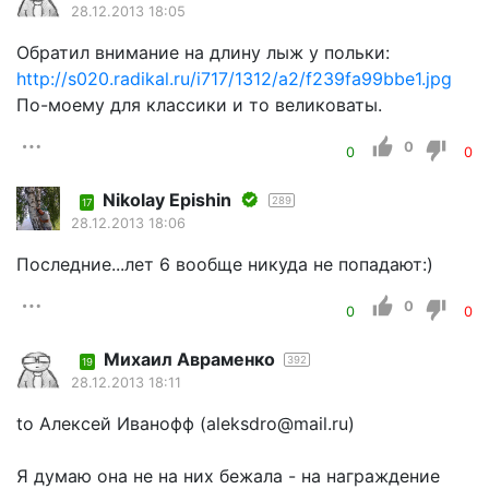
28.12.2013 18:05
Обратил внимание на длину лыж у польки:
http://s020.radikal.ru/i717/1312/a2/f239fa99bbe1.jpg
По-моему для классики и то великоваты.
0
0
0
Nikolay Epishin
289
17
28.12.2013 18:06
Последние...лет 6 вообще никуда не попадают:)
0
0
0
Михаил Авраменко
392
19
28.12.2013 18:11
to Алексей Иванофф (aleksdro@mail.ru)
Я думаю она не на них бежала - на награждение