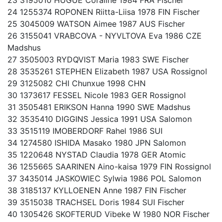
23 3195010 HUGUE Coraline 1984 FRA Fischer
24 1255374 ROPONEN Riitta-Liisa 1978 FIN Fischer
25 3045009 WATSON Aimee 1987 AUS Fischer
26 3155041 VRABCOVA - NYVLTOVA Eva 1986 CZE
Madshus
27 3505003 RYDQVIST Maria 1983 SWE Fischer
28 3535261 STEPHEN Elizabeth 1987 USA Rossignol
29 3125082 CHI Chunxue 1998 CHN
30 1373617 FESSEL Nicole 1983 GER Rossignol
31 3505481 ERIKSON Hanna 1990 SWE Madshus
32 3535410 DIGGINS Jessica 1991 USA Salomon
33 3515119 IMOBERDORF Rahel 1986 SUI
34 1274580 ISHIDA Masako 1980 JPN Salomon
35 1220648 NYSTAD Claudia 1978 GER Atomic
36 1255665 SAARINEN Aino-kaisa 1979 FIN Rossignol
37 3435014 JASKOWIEC Sylwia 1986 POL Salomon
38 3185137 KYLLOENEN Anne 1987 FIN Fischer
39 3515038 TRACHSEL Doris 1984 SUI Fischer
40 1305426 SKOFTERUD Vibeke W 1980 NOR Fischer