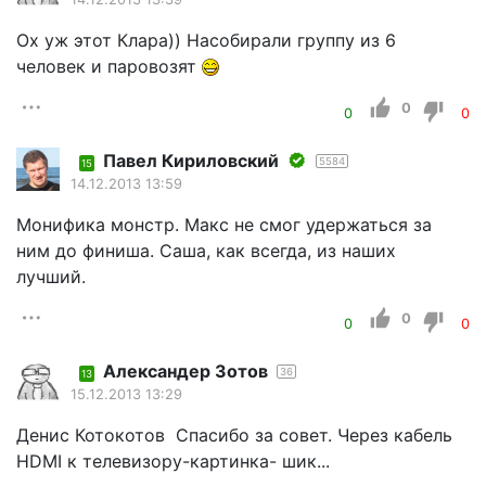
Ох уж этот Клара)) Насобирали группу из 6
человек и паровозят
0
0
0
Павел Кириловский
5584
15
14.12.2013 13:59
Монифика монстр. Макс не смог удержаться за
ним до финиша. Саша, как всегда, из наших
лучший.
0
0
0
Александер Зотов
36
13
15.12.2013 13:29
Денис Котокотов Спасибо за совет. Через кабель
HDMI к телевизору-картинка- шик...