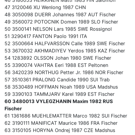
46 3180053 HEIKKINEN Matti 1983 FIN Salomon
47 3120046 XU Wenlong 1987 CHN
48 3050098 DUERR Johannes 1987 AUT Fischer
49 3560072 POTOCNIK Domen 1989 SLO Fischer
50 3500141 NELSON Lars 1985 SWE Rossignol
51 3290417 FANTON Paolo 1991 ITA
52 3500664 HALFVARSSON Calle 1989 SWE Fischer
53 3670032 AKHMADIYEV Yerdos 1985 KAZ Fischer
54 1283892 OLSSON Johan 1980 SWE Fischer
55 3390074 VAHTRA Eeri 1988 EST Peltonen
56 3420239 NORTHUG Petter Jr. 1986 NOR Fischer
57 3510361 PRALONG Candide 1990 SUI Trab
58 3530489 HOFFMAN Noah 1989 USA Madshus
59 3390103 TAMMJARV Karel 1989 EST Fischer
60 3480013 VYLEGZHANIN Maxim 1982 RUS
Fischer
61 1361686 MUEHLEMATTER Marco 1982 SUI Fischer
62 3190111 MANIFICAT Maurice 1986 FRA Fischer
63 3150105 HORYNA Ondrej 1987 CZE Madshus