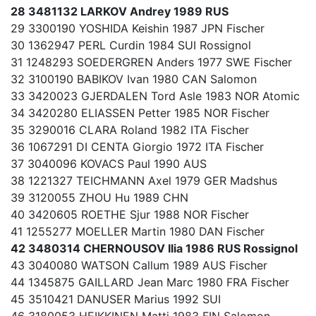
28 3481132 LARKOV Andrey 1989 RUS
29 3300190 YOSHIDA Keishin 1987 JPN Fischer
30 1362947 PERL Curdin 1984 SUI Rossignol
31 1248293 SOEDERGREN Anders 1977 SWE Fischer
32 3100190 BABIKOV Ivan 1980 CAN Salomon
33 3420023 GJERDALEN Tord Asle 1983 NOR Atomic
34 3420280 ELIASSEN Petter 1985 NOR Fischer
35 3290016 CLARA Roland 1982 ITA Fischer
36 1067291 DI CENTA Giorgio 1972 ITA Fischer
37 3040096 KOVACS Paul 1990 AUS
38 1221327 TEICHMANN Axel 1979 GER Madshus
39 3120055 ZHOU Hu 1989 CHN
40 3420605 ROETHE Sjur 1988 NOR Fischer
41 1255277 MOELLER Martin 1980 DAN Fischer
42 3480314 CHERNOUSOV Ilia 1986 RUS Rossignol
43 3040080 WATSON Callum 1989 AUS Fischer
44 1345875 GAILLARD Jean Marc 1980 FRA Fischer
45 3510421 DANUSER Marius 1992 SUI