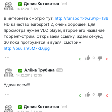
Денис Котокотов
351
13
14.12.2013 12:19
В интернете смотрю тут.
http://fansport-tv.ru/?p=136
HD качество eurosport 2, очень хорошее. Для
просмотра нужен VLC player, второе его название
торрент-стрим. Открываем ссылку, ждем секунд
30 пока прогрузится и вуаля, смотрим
http://puu.sh/5M7KD.jpg
0
0
0
Алёна Трубина
892
20
14.12.2013 12:35
Удачи всем!!!
0
0
0
Денис Котокотов
351
13
14.12.2013 13:39