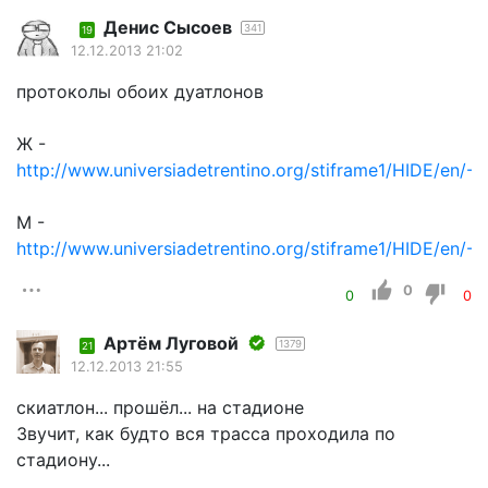
Денис Сысоев
341
19
12.12.2013 21:02
протоколы обоих дуатлонов
Ж -
http://www.universiadetrentino.org/stiframe1/HIDE/en/
М -
http://www.universiadetrentino.org/stiframe1/HIDE/en/
0
0
0
Артём Луговой
1379
21
12.12.2013 21:55
скиатлон... прошёл... на стадионе
Звучит, как будто вся трасса проходила по
стадиону...