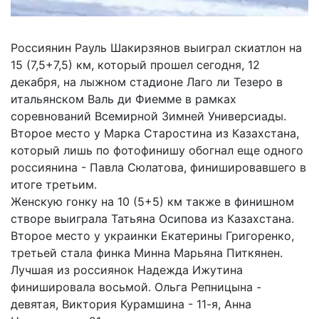
Россиянин Рауль Шакирзянов выиграл скиатлон на
15 (7,5+7,5) км, который прошел сегодня, 12
декабря, на лыжном стадионе Лаго ли Тезеро в
итальянском Валь ди Фиемме в рамках
соревнований Всемирной Зимней Универсиады.
Второе место у Марка Старостина из Казахстана,
который лишь по фотофинишу обогнал еще одного
россиянина - Павла Сюлатова, финишировавшего в
итоге третьим.
Женскую гонку на 10 (5+5) км также в финишном
створе выиграла Татьяна Осипова из Казахстана.
Второе место у украинки Екатерины Григоренко,
третьей стала финка Минна Марьяна Питкянен.
Лучшая из россиянок Надежда Ижутина
финишировала восьмой. Ольга Репницына -
девятая, Виктория Курамшина - 11-я, Анна