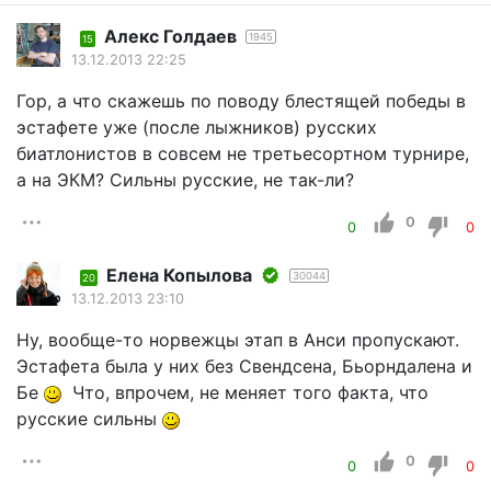
Алекс Голдаев
1945
15
13.12.2013 22:25
Гор, а что скажешь по поводу блестящей победы в
эстафете уже (после лыжников) русских
биатлонистов в совсем не третьесортном турнире,
а на ЭКМ? Сильны русские, не так-ли?
0
0
0
Елена Копылова
30044
20
13.12.2013 23:10
Ну, вообще-то норвежцы этап в Анси пропускают.
Эстафета была у них без Свендсена, Бьорндалена и
Бе
Что, впрочем, не меняет того факта, что
русские сильны
0
0
0