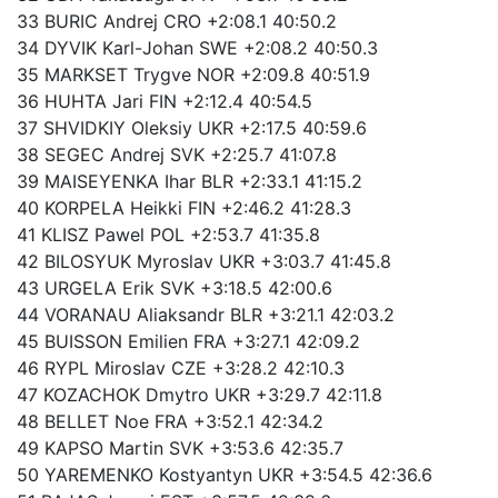
33 BURIC Andrej CRO +2:08.1 40:50.2
34 DYVIK Karl-Johan SWE +2:08.2 40:50.3
35 MARKSET Trygve NOR +2:09.8 40:51.9
36 HUHTA Jari FIN +2:12.4 40:54.5
37 SHVIDKIY Oleksiy UKR +2:17.5 40:59.6
38 SEGEC Andrej SVK +2:25.7 41:07.8
39 MAISEYENKA Ihar BLR +2:33.1 41:15.2
40 KORPELA Heikki FIN +2:46.2 41:28.3
41 KLISZ Pawel POL +2:53.7 41:35.8
42 BILOSYUK Myroslav UKR +3:03.7 41:45.8
43 URGELA Erik SVK +3:18.5 42:00.6
44 VORANAU Aliaksandr BLR +3:21.1 42:03.2
45 BUISSON Emilien FRA +3:27.1 42:09.2
46 RYPL Miroslav CZE +3:28.2 42:10.3
47 KOZACHOK Dmytro UKR +3:29.7 42:11.8
48 BELLET Noe FRA +3:52.1 42:34.2
49 KAPSO Martin SVK +3:53.6 42:35.7
50 YAREMENKO Kostyantyn UKR +3:54.5 42:36.6