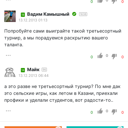
0
0
0
Вадим Камышный
1638
18
13.12.2013 01:13
Попробуйте сами выиграйте такой третьесортный
турнир, а мы порадуемся раскрытию вашего
таланта.
0
0
0
Майк
96
14
13.12.2013 06:44
а это разве не третьесортный турнир? По мне дак
это сельские игры, как летом в Казани, приехали
профики и уделали студентов, вот радости-то..
0
0
0