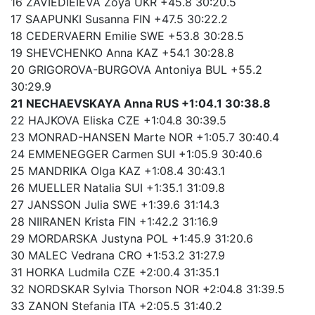
16 ZAVIEDIEIEVA Zoya UKR +45.8 30:20.5
17 SAAPUNKI Susanna FIN +47.5 30:22.2
18 CEDERVAERN Emilie SWE +53.8 30:28.5
19 SHEVCHENKO Anna KAZ +54.1 30:28.8
20 GRIGOROVA-BURGOVA Antoniya BUL +55.2
30:29.9
21 NECHAEVSKAYA Anna RUS +1:04.1 30:38.8
22 HAJKOVA Eliska CZE +1:04.8 30:39.5
23 MONRAD-HANSEN Marte NOR +1:05.7 30:40.4
24 EMMENEGGER Carmen SUI +1:05.9 30:40.6
25 MANDRIKA Olga KAZ +1:08.4 30:43.1
26 MUELLER Natalia SUI +1:35.1 31:09.8
27 JANSSON Julia SWE +1:39.6 31:14.3
28 NIIRANEN Krista FIN +1:42.2 31:16.9
29 MORDARSKA Justyna POL +1:45.9 31:20.6
30 MALEC Vedrana CRO +1:53.2 31:27.9
31 HORKA Ludmila CZE +2:00.4 31:35.1
32 NORDSKAR Sylvia Thorson NOR +2:04.8 31:39.5
33 ZANON Stefania ITA +2:05.5 31:40.2