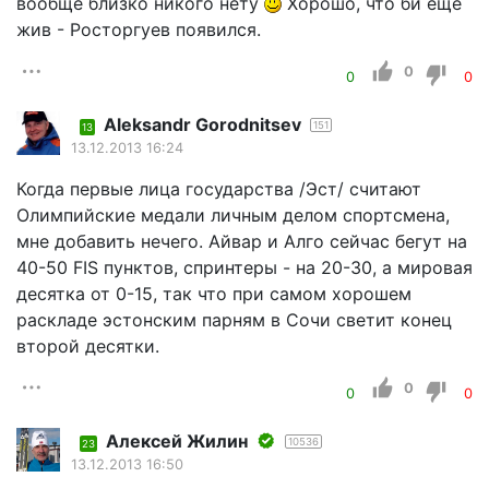
вообще близко никого нету
Хорошо, что би еще
жив - Росторгуев появился.
0
0
0
Aleksandr Gorodnitsev
151
13
13.12.2013 16:24
Когда первые лица государства /Эст/ считают
Олимпийские медали личным делом спортсмена,
мне добавить нечего. Айвар и Алго сейчас бегут на
40-50 FIS пунктов, спринтеры - на 20-30, а мировая
десятка от 0-15, так что при самом хорошем
раскладе эстонским парням в Сочи светит конец
второй десятки.
0
0
0
Алексей Жилин
10536
23
13.12.2013 16:50