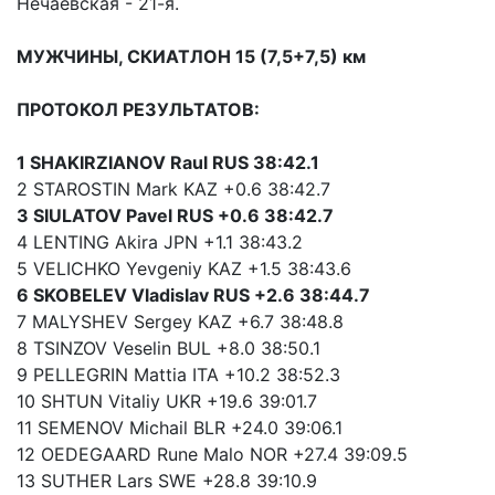
Нечаевская - 21-я.
МУЖЧИНЫ, СКИАТЛОН 15 (7,5+7,5) км
ПРОТОКОЛ РЕЗУЛЬТАТОВ:
1 SHAKIRZIANOV Raul RUS 38:42.1
2 STAROSTIN Mark KAZ +0.6 38:42.7
3 SIULATOV Pavel RUS +0.6 38:42.7
4 LENTING Akira JPN +1.1 38:43.2
5 VELICHKO Yevgeniy KAZ +1.5 38:43.6
6 SKOBELEV Vladislav RUS +2.6 38:44.7
7 MALYSHEV Sergey KAZ +6.7 38:48.8
8 TSINZOV Veselin BUL +8.0 38:50.1
9 PELLEGRIN Mattia ITA +10.2 38:52.3
10 SHTUN Vitaliy UKR +19.6 39:01.7
11 SEMENOV Michail BLR +24.0 39:06.1
12 OEDEGAARD Rune Malo NOR +27.4 39:09.5
13 SUTHER Lars SWE +28.8 39:10.9