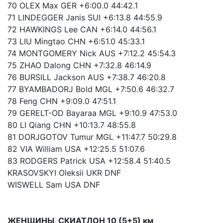
70 OLEX Max GER +6:00.0 44:42.1
71 LINDEGGER Janis SUI +6:13.8 44:55.9
72 HAWKINGS Lee CAN +6:14.0 44:56.1
73 LIU Mingtao CHN +6:51.0 45:33.1
74 MONTGOMERY Nick AUS +7:12.2 45:54.3
75 ZHAO Dalong CHN +7:32.8 46:14.9
76 BURSILL Jackson AUS +7:38.7 46:20.8
77 BYAMBADORJ Bold MGL +7:50.6 46:32.7
78 Feng CHN +9:09.0 47:51.1
79 GERELT-OD Bayaraa MGL +9:10.9 47:53.0
80 LI Qiang CHN +10:13.7 48:55.8
81 DORJGOTOV Tumur MGL +11:47.7 50:29.8
82 VIA William USA +12:25.5 51:07.6
83 RODGERS Patrick USA +12:58.4 51:40.5
KRASOVSKYI Oleksii UKR DNF
WISWELL Sam USA DNF
ЖЕНЩИНЫ, СКИАТЛОН 10 (5+5) км