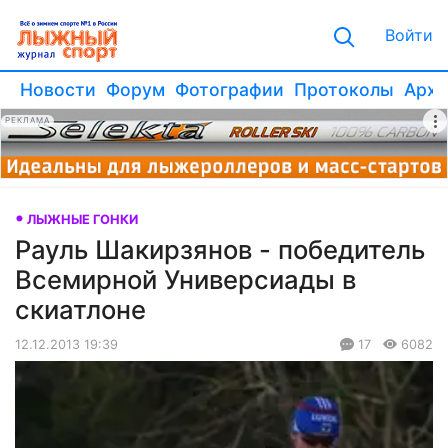
Войти
Новости
Форум
Фотографии
Протоколы
Архи
РЕКЛАМА
ЛЫЖНЫЕ ГОНКИ
Рауль Шакирзянов - победитель
Всемирной Универсиады в
скиатлоне
12.12.2013 19:39
17
6082