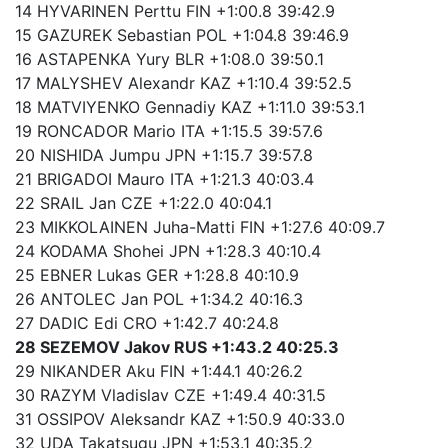
14 HYVARINEN Perttu FIN +1:00.8 39:42.9
15 GAZUREK Sebastian POL +1:04.8 39:46.9
16 ASTAPENKA Yury BLR +1:08.0 39:50.1
17 MALYSHEV Alexandr KAZ +1:10.4 39:52.5
18 MATVIYENKO Gennadiy KAZ +1:11.0 39:53.1
19 RONCADOR Mario ITA +1:15.5 39:57.6
20 NISHIDA Jumpu JPN +1:15.7 39:57.8
21 BRIGADOI Mauro ITA +1:21.3 40:03.4
22 SRAIL Jan CZE +1:22.0 40:04.1
23 MIKKOLAINEN Juha-Matti FIN +1:27.6 40:09.7
24 KODAMA Shohei JPN +1:28.3 40:10.4
25 EBNER Lukas GER +1:28.8 40:10.9
26 ANTOLEC Jan POL +1:34.2 40:16.3
27 DADIC Edi CRO +1:42.7 40:24.8
28 SEZEMOV Jakov RUS +1:43.2 40:25.3
29 NIKANDER Aku FIN +1:44.1 40:26.2
30 RAZYM Vladislav CZE +1:49.4 40:31.5
31 OSSIPOV Aleksandr KAZ +1:50.9 40:33.0
32 UDA Takatsugu JPN +1:53.1 40:35.2