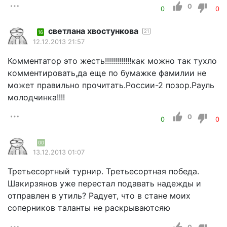
0
0
0
светлана хвостункова
21
16
12.12.2013 21:57
Комментатор это жесть!!!!!!!!!!!!!как можно так тухло
комментировать,да еще по бумажке фамилии не
может правильно прочитать.России-2 позор.Рауль
молодчинка!!!!
0
0
0
00
13.12.2013 01:07
Третьесортный турнир. Третьесортная победа.
Шакирзянов уже перестал подавать надежды и
отправлен в утиль? Радует, что в стане моих
соперников таланты не раскрываютсяю