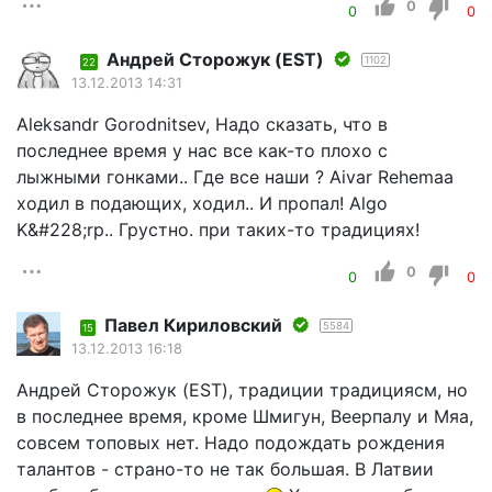
0
0
0
Андрей Сторожук (EST)
1102
22
13.12.2013 14:31
Aleksandr Gorodnitsev, Надо сказать, что в
последнее время у нас все как-то плохо с
лыжными гонками.. Где все наши ? Aivar Rehemaa
ходил в подающих, ходил.. И пропал! Algo
K&#228;rp.. Грустно. при таких-то традициях!
0
0
0
Павел Кириловский
5584
15
13.12.2013 16:18
Андрей Сторожук (EST), традиции традициясм, но
в последнее время, кроме Шмигун, Веерпалу и Мяа,
совсем топовых нет. Надо подождать рождения
талантов - страно-то не так большая. В Латвии