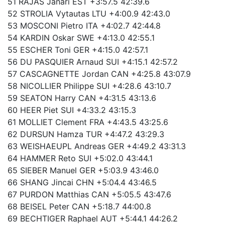
51 RAJAS Janari EST +3:57.5 42:39.6
52 STROLIA Vytautas LTU +4:00.9 42:43.0
53 MOSCONI Pietro ITA +4:02.7 42:44.8
54 KARDIN Oskar SWE +4:13.0 42:55.1
55 ESCHER Toni GER +4:15.0 42:57.1
56 DU PASQUIER Arnaud SUI +4:15.1 42:57.2
57 CASCAGNETTE Jordan CAN +4:25.8 43:07.9
58 NICOLLIER Philippe SUI +4:28.6 43:10.7
59 SEATON Harry CAN +4:31.5 43:13.6
60 HEER Piet SUI +4:33.2 43:15.3
61 MOLLIET Clement FRA +4:43.5 43:25.6
62 DURSUN Hamza TUR +4:47.2 43:29.3
63 WEISHAEUPL Andreas GER +4:49.2 43:31.3
64 HAMMER Reto SUI +5:02.0 43:44.1
65 SIEBER Manuel GER +5:03.9 43:46.0
66 SHANG Jincai CHN +5:04.4 43:46.5
67 PURDON Matthias CAN +5:05.5 43:47.6
68 BEISEL Peter CAN +5:18.7 44:00.8
69 BECHTIGER Raphael AUT +5:44.1 44:26.2