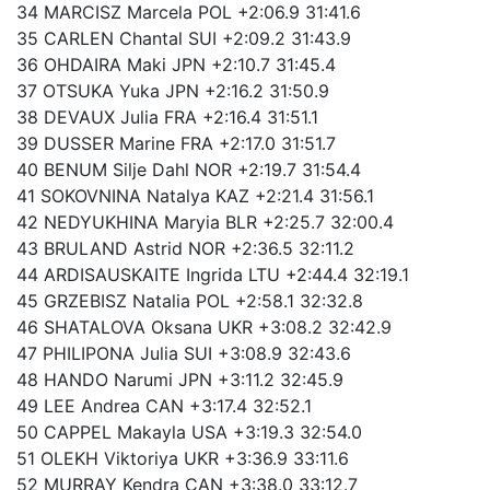
34 MARCISZ Marcela POL +2:06.9 31:41.6
35 CARLEN Chantal SUI +2:09.2 31:43.9
36 OHDAIRA Maki JPN +2:10.7 31:45.4
37 OTSUKA Yuka JPN +2:16.2 31:50.9
38 DEVAUX Julia FRA +2:16.4 31:51.1
39 DUSSER Marine FRA +2:17.0 31:51.7
40 BENUM Silje Dahl NOR +2:19.7 31:54.4
41 SOKOVNINA Natalya KAZ +2:21.4 31:56.1
42 NEDYUKHINA Maryia BLR +2:25.7 32:00.4
43 BRULAND Astrid NOR +2:36.5 32:11.2
44 ARDISAUSKAITE Ingrida LTU +2:44.4 32:19.1
45 GRZEBISZ Natalia POL +2:58.1 32:32.8
46 SHATALOVA Oksana UKR +3:08.2 32:42.9
47 PHILIPONA Julia SUI +3:08.9 32:43.6
48 HANDO Narumi JPN +3:11.2 32:45.9
49 LEE Andrea CAN +3:17.4 32:52.1
50 CAPPEL Makayla USA +3:19.3 32:54.0
51 OLEKH Viktoriya UKR +3:36.9 33:11.6
52 MURRAY Kendra CAN +3:38.0 33:12.7