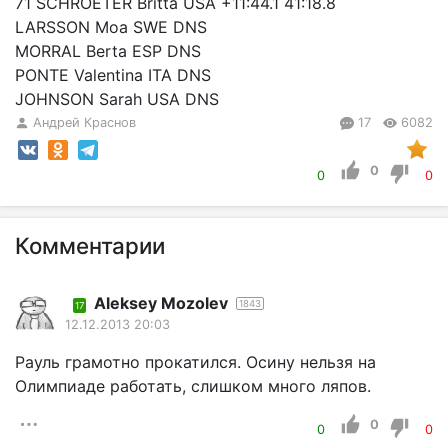
71 SCHROETER Britta USA +11:44.1 41:18.8
LARSSON Moa SWE DNS
MORRAL Berta ESP DNS
PONTE Valentina ITA DNS
JOHNSON Sarah USA DNS
Андрей Краснов
17
6082
0
0
0
Комментарии
Aleksey Mozolev
1843
17
12.12.2013 20:03
Рауль грамотно прокатился. Осину нельзя на
Олимпиаде работать, слишком много ляпов.
0
0
0