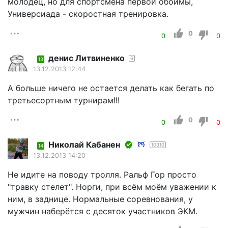
молодец, но для спортсмена первой обоймы,
Универсиада - скоростная тренировка.
0
0
0
денис Литвиненко
6
13
13.12.2013 12:44
А больше ничего не остается делать как бегать по
третьесортным турнирам!!!
0
0
0
Николай Кабанен
10310
14
13.12.2013 14:20
Не идите на поводу тролля. Ральф Гор просто
"травку стелет". Норги, при всём моём уважении к
ним, в заднице. Нормальные соревнования, у
мужчин наберётся с десяток участников ЭКМ.