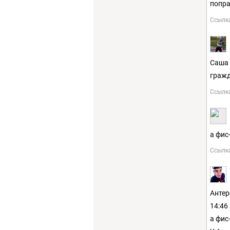
попра
Ссылк
Саша 
гражд
Ссылк
а фис
Ссылк
Aнтер
14:46
а фис