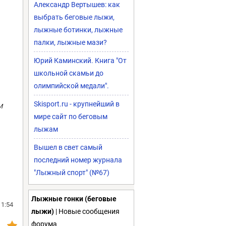
Александр Вертышев: как
выбрать беговые лыжи,
лыжные ботинки, лыжные
палки, лыжные мази?
Юрий Каминский. Книга "От
школьной скамьи до
олимпийской медали".
Skisport.ru - крупнейший в
м
мире сайт по беговым
лыжам
Вышел в свет самый
последний номер журнала
"Лыжный спорт" (№67)
Лыжные гонки (беговые
11:54
лыжи)
| Новые сообщения
форума