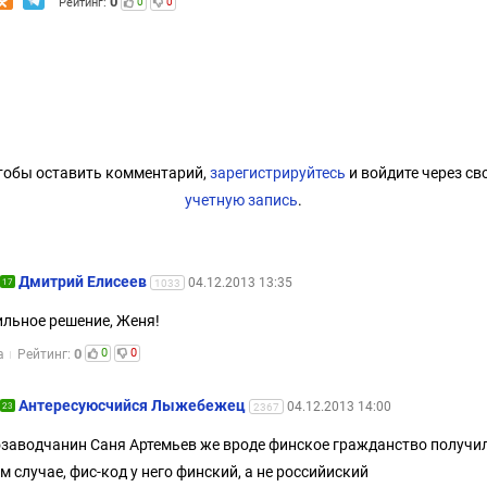
0
Рейтинг:
0
0
тобы оставить комментарий,
зарегистрируйтесь
и войдите через св
учетную запись
.
Дмитрий Елисеев
04.12.2013 13:35
17
1033
льное решение, Женя!
0
0
0
а
Рейтинг:
Aнтересуюсчийся Лыжебежeц
04.12.2013 14:00
23
2367
заводчанин Саня Артемьев же вроде финское гражданство получил 
м случае, фис-код у него финский, а не российиский