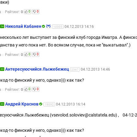
вки)
0
0
0
а
Рейтинг:
Николай Кабанен
04.12.2013 14:16
14
10305
несколько лет выступает за финский клуб города Иматра. А финск
анства у него пока нет. Во всяком случае, пока не "выкатывал".)
0
0
0
а
Рейтинг:
Aнтересуюсчийся Лыжебежeц
04.12.2013 14:46
23
2367
-код-то финский у него, однако))) как так?
0
0
0
а
Рейтинг:
Андрей Краснов
04.12.2013 16:14
23
19092
есуюсчийся Лыжебежeц (vsevolod.soloviev@calstatela.edu) , 04-12-
-код-то финский у него, однако))) как так?