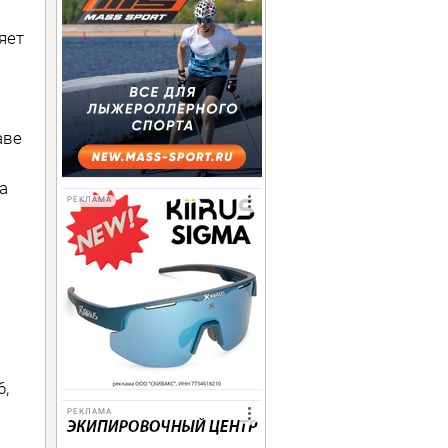
яет
аве
а
РЕКЛАМА
6,
РЕКЛАМА