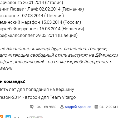
Марчалонга 26.01.2014 (Италия)
Кёниг Людвиг Лауф 02.02.2014 (Германия)
Васалоппет 02.03.2014 (Швеция)
Деминский марафон 15.03.2014 (Россия)
Биркебейнерреннет 15.03.2014 (Норвегия)
Орефьеллслоппет 29.03.2014 (Швеция)
ле Васалоппет команда будет разделена. Гонщики,
дпочитающие свободный стиль выступят на Дёминско
афоне, классический - на гонке Биркебейнерреннет в
вегии
н команды:
Пять лет для попадания на вершину
Сезон-2014 - второй для Team Vitargo
134
9880
Андрей Краснов
04.12.2013 