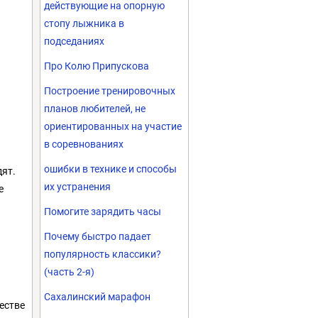
действующие на опорную
стопу лыжника в
подседаниях
Про Колю Припускова
Построение тренировочных
планов любителей, не
ориентированных на участие
в соревнованиях
ошибки в технике и способы
дят.
их устранения
е
Помогите зарядить часы
Почему быстро падает
популярность классики?
(часть 2-я)
Сахалинский марафон
естве