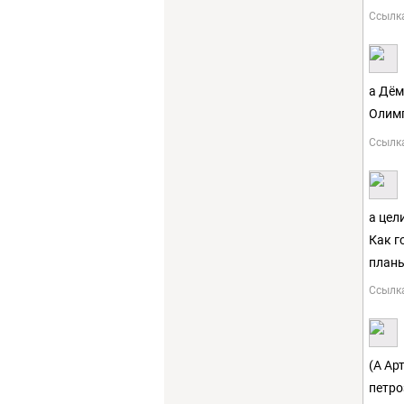
Ссылк
а Дём
Олим
Ссылк
а цел
Как г
планы
Ссылк
(А Ар
петро