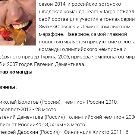
сезон-2014, и российско-эстонско-
шведская команда Team Vitargo объявл
свой состав для участия в гонках серии
SwixSkiClassics и Дёминском лыжном
марафоне. Наверное, самой главной
новостью является присутствие в сост
команды олимпийского чемпиона и
ебряного призер Турина-2006, призера чемпионатов мир
5 и 2007 годов Евгения Дементьева.
тав команды
жчины:
Николай Болотов (Россия) - чемпион России-2010,
алоппет-2013 - 28 место
Евгений Дементьев (Россия) - олимпийский чемпион-200
пионат России-2013, 50 км - 3 место
Алексей Двоскин (Россия) - Финляндия Хиихто-2011 - 6