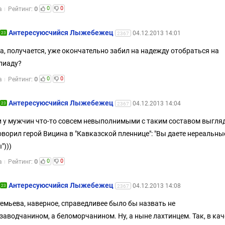
0
0
0
а
Рейтинг:
Aнтересуюсчийся Лыжебежeц
04.12.2013 14:01
23
2367
а, получается, уже окончательно забил на надежду отобраться на
пиаду?
0
0
0
а
Рейтинг:
Aнтересуюсчийся Лыжебежeц
04.12.2013 14:04
23
2367
и у мужчин что-то совсем невыполнимыми с таким составом выгля
оворил герой Вицина в "Кавказской пленнице": "Вы даете нереальны
")))
0
0
0
а
Рейтинг:
Aнтересуюсчийся Лыжебежeц
04.12.2013 14:08
23
2367
темьева, наверное, справедливее было бы назвать не
заводчанином, а беломорчанином. Ну, а ныне лахтинцем. Так, в кач