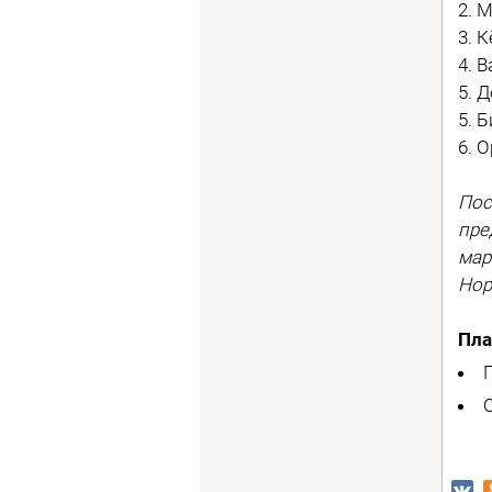
2. 
3. 
4. 
5. 
5. 
6. 
Пос
пре
мар
Нор
Пла