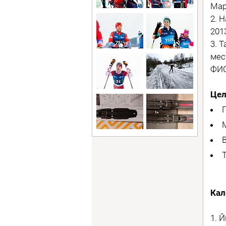
Мар
2. 
201
3. 
мес
ФИС
Цел
Кал
1. 