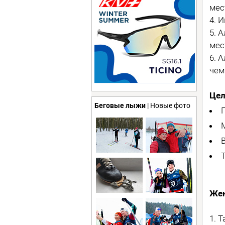
мес
4. 
5. 
мес
6. 
чем
Цел
Беговые лыжи
| Новые фото
Же
1. 