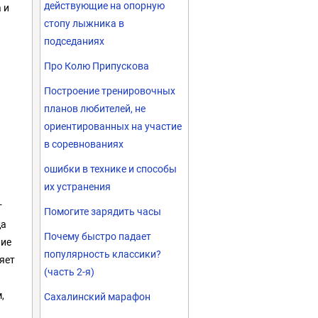
действующие на опорную
 и
стопу лыжника в
подседаниях
Про Колю Припускова
Построение тренировочных
планов любителей, не
ориентированных на участие
в соревнованиях
ошибки в технике и способы
их устранения
т
Помогите зарядить часы
да
Почему быстро падает
ние
популярность классики?
яет
(часть 2-я)
,
Сахалинский марафон