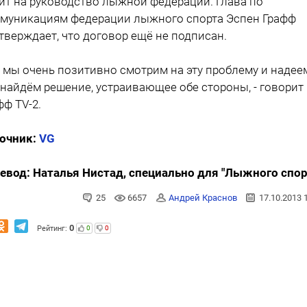
ит на руководство лыжной федерации. Глава по
муникациям федерации лыжного спорта Эспен Графф
тверждает, что договор ещё не подписан.
о мы очень позитивно смотрим на эту проблему и надее
 найдём решение, устраивающее обе стороны, - говорит
фф TV-2.
очник:
VG
евод: Наталья Нистад, специально для "Лыжного спор
25
6657
Андрей Краснов
17.10.2013 
0
Рейтинг:
0
0