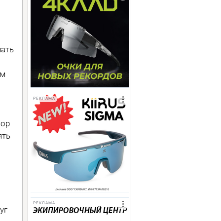
мать
ём
РЕКЛАМА
вор
ять
РЕКЛАМА
уг