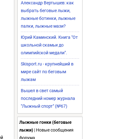
Александр Вертышев: как
выбрать беговые лыжи,
лыжные ботинки, лыжные
палки, лыжные мази?
Юрий Каминский. Книга "От
школьной скамьи до
олимпийской медали".
Skisport.ru - крупнейший в
мире сайт по беговым
лыжам
Вышел в свет самый
последний номер журнала
"Лыжный спорт" (№67)
Лыжные гонки (беговые
лыжи)
| Новые сообщения
ей
форума