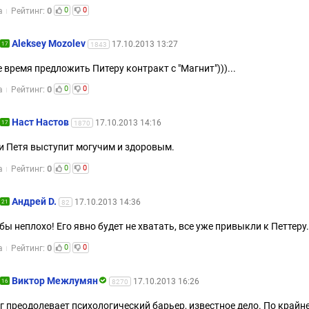
0
0
0
а
Рейтинг:
Aleksey Mozolev
17.10.2013 13:27
17
1843
 время предложить Питеру контракт с "Магнит")))...
0
0
0
а
Рейтинг:
Наст Настов
17.10.2013 14:16
17
1870
и Петя выступит могучим и здоровым.
0
0
0
а
Рейтинг:
Андрей D.
17.10.2013 14:36
21
82
бы неплохо! Его явно будет не хватать, все уже привыкли к Петтеру.
0
0
0
а
Рейтинг:
Виктор Межлумян
17.10.2013 16:26
16
8270
г преодолевает психологический барьер, известное дело. По крайн