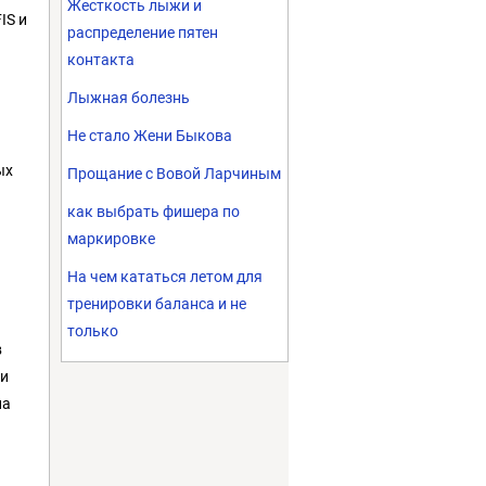
Жесткость лыжи и
IS и
распределение пятен
контакта
Лыжная болезнь
Не стало Жени Быкова
ых
Прощание с Вовой Ларчиным
как выбрать фишера по
маркировке
На чем кататься летом для
тренировки баланса и не
только
в
 и
на