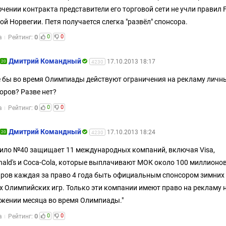
чении контракта представители его торговой сети не учли правил F
ой Норвегии. Петя получается слегка "развёл" спонсора.
0
0
0
а
Рейтинг:
Дмитрий Командный
17.10.2013 18:17
20
4230
 бы во время Олимпиады действуют ограничения на рекламу личн
оров? Разве нет?
0
0
0
а
Рейтинг:
Дмитрий Командный
17.10.2013 18:24
20
4230
ило №40 защищает 11 международных компаний, включая Visa,
ald's и Coca-Cola, которые выплачивают МОК около 100 миллионо
ров каждая за право 4 года быть официальным спонсором зимних
х Олимпийских игр. Только эти компании имеют право на рекламу 
жении месяца во время Олимпиады."
0
0
0
а
Рейтинг: