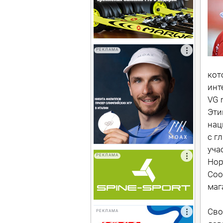
РЕКЛАМА
кот
инт
VG 
Эти
нац
с г
уча
РЕКЛАМА
Нор
Coo
маг
Сво
РЕКЛАМА