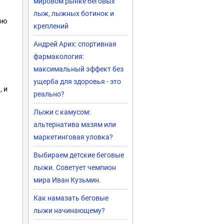
мировом рынке беговых
лыж, лыжных ботинок и
ою
креплений
Андрей Арих: спортивная
фармакология:
максимальный эффект без
ущерба для здоровья - это
, и
реально?
Лыжи с камусом:
альтернатива мазям или
маркетинговая уловка?
Выбираем детские беговые
лыжи. Советует чемпион
мира Иван Кузьмин.
Как намазать беговые
лыжи начинающему?