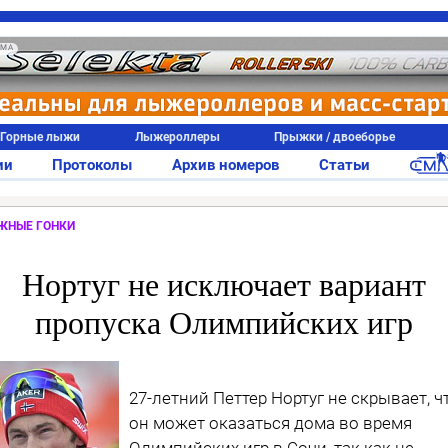
АМА
Горные лыжи
Лыжероллеры
Прыжки / двоеборье
ии
Протоколы
Архив номеров
Статьи
ЖНЫЕ ГОНКИ
Нортуг не исключает вариант
пропуска Олимпийских игр
27-летний Петтер Нортуг не скрывает, ч
он может оказаться дома во время
Олимпийских игр в Сочи, так как не