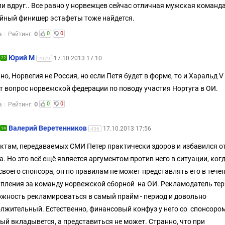
ли вдруг.. Все равно у норвежцев сейчас отличная мужская команда
йный финишер эстафеты тоже найдется.
0
0
0
а
Рейтинг:
Юрий М
17.10.2013 17:10
22
2079
но, Норвегия не Россия, но если Петя будет в форме, то и Харальд V
т вопрос норвежской федерации по поводу участия Нортуга в ОИ.
0
0
0
а
Рейтинг:
Валерий Веретенников
17.10.2013 17:56
14
436
ктам, передаваемых СМИ Петер практически здоров и избавился о
а. Но это всё ещё является аргументом против него в ситуации, ког
своего спонсора, он по правилам не может представлять его в тече
пления за команду норвежской сборной на ОИ. Рекламодатель тер
жность рекламироваться в самый прайм - период и довольно
лжительный. Естественно, финансовый конфуз у него со спонсором
ый вкладывется, а представиться не может. Странно, что при