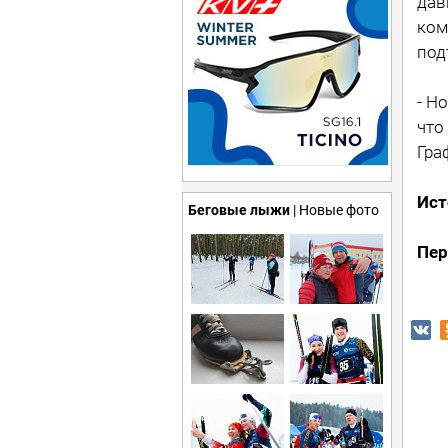
дав
ком
под
- Н
что
Гра
Ист
Беговые лыжи
| Новые фото
Пер