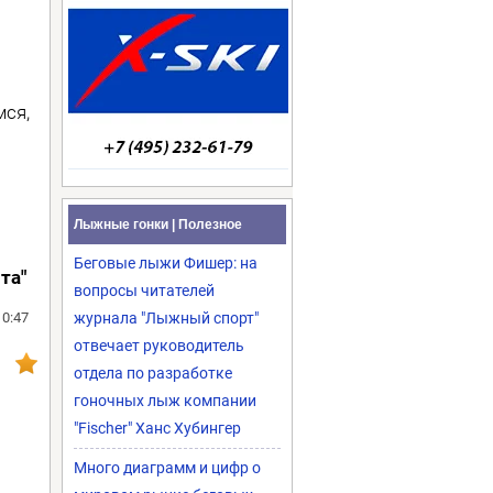
мся,
Лыжные гонки | Полезное
Беговые лыжи Фишер: на
та"
вопросы читателей
10:47
журнала "Лыжный спорт"
отвечает руководитель
отдела по разработке
гоночных лыж компании
"Fischer" Ханс Хубингер
Много диаграмм и цифр о