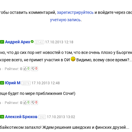
тобы оставить комментарий,
зарегистрируйтесь
и войдите через св
учетную запись
.
Андрей Арих
17.10.2013 12:18
21
2142
но, что до сих пор нет новостей о том, что все очень плохо у Бьорген
скорее всего, не примет участия в ОИ
Видимо, всему свое время?..
0
0
0
а
Рейтинг:
Юрий М
17.10.2013 12:48
22
2079
 еще будет по мере приближения Сочи!)
0
0
0
а
Рейтинг:
Aлексей Брюхов
17.10.2013 13:02
16
292
 байкотиком запахло! Ждем решения шведских и финских друзей...