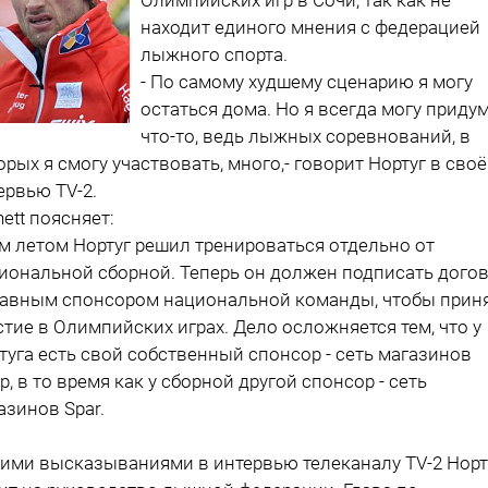
находит единого мнения с федерацией
лыжного спорта.
- По самому худшему сценарию я могу
остаться дома. Но я всегда могу приду
что-то, ведь лыжных соревнований, в
орых я смогу участвовать, много,- говорит Нортуг в сво
ервью ТV-2.
nett поясняет:
м летом Нортуг решил тренироваться отдельно от
иональной сборной. Теперь он должен подписать дого
лавным спонсором национальной команды, чтобы прин
стие в Олимпийских играх. Дело осложняется тем, что у
туга есть свой собственный спонсор - сеть магазинов
p, в то время как у сборной другой спонсор - сеть
азинов Spar.
ими высказываниями в интервью телеканалу TV-2 Норт