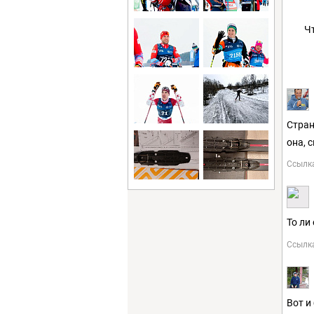
Ч
Стран
она, 
Ссылк
То ли
Ссылк
Вот и