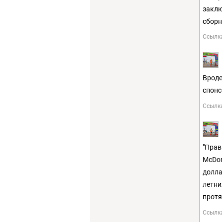
заклю
сборн
Ссылк
Вроде
спонс
Ссылк
"Прав
McDon
долла
летни
протя
Ссылк