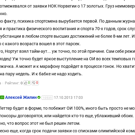
 отмежевался от заявки НОК Норвегии о 17 золотых. Груз неимовер
чно.
по факту, психика спортсмена вырубается первой. По данным журн
я и практика физического воспитания и спорта 70-х годов, срок сл
субстанции в любом спорте высших достижений не более 8-ми лет. И
 с какого возраста вошел в этот парсек.
то, Нортуг взял тайм-аут... уж точно, по этой причине. Сам себе режи
одец! Уж точно будет яркое выступление на ОИ во всех темповых г
ежачка. А может и к марафону подойдет в процессе гонок. Но хвати
на пару недель. И к бабке не надо ходить.
0
0
0
а
Рейтинг:
Алексей Жилин
17.10.2013 17:03
23
10535
Петтер будет в форме, то побежит ОИ 100%, иного быть просто не м
понсоры договорятся, или найдется кто-то еще, ублаживший обоих.
но, что вопрос этот не был решен летом.
есно еще, когда срок подачи заявки со списками олимпийской ком