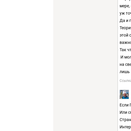
мере,
уж то
Да и 
Теори
этой 
важно
Так ч
И мол
на св
лишь 
Ссылк
Если 
Или с
Стран
Интер