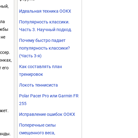
ный,
Идеальная техника ООКХ
ала
Популярность классики.
ужбы
Часть 3. Научный подход.
 не
Почему быстро падает
популярность классики?
ссер.
(Часть 3-я)
онках,
Как составлять план
т его
тренировок
Локоть теннисиста
Polar Pacer Pro или Garmin FR
255
ожет.
Исправление ошибок ООКХ
Поперечные силы
смещенного веса,
анды.