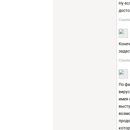
Ну ес
досто
Ссылк
Конеч
задас
Ссылк
По фа
вирус
имея 
высту
возмо
продо
котор