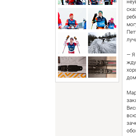
неу
ска
реб
мог
Пет
луч
— Я
жду
хор
дом
Мар
зак
Вис
всю
зач
обо