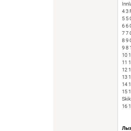
Innl
4 3
5 5
6 6
7 7 
8 9
9 8
10 
11 
12 
13 
14 1
15 
Ski
16 
Лыж