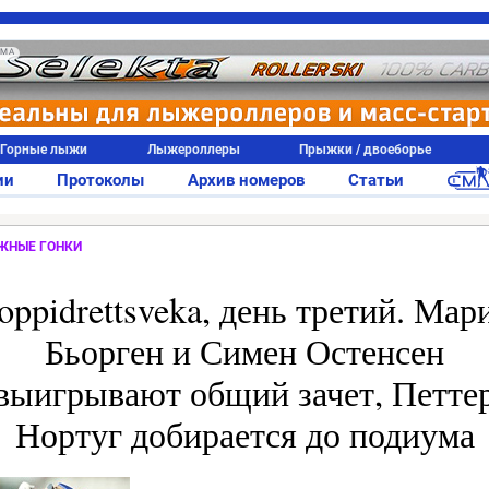
АМА
Горные лыжи
Лыжероллеры
Прыжки / двоеборье
ии
Протоколы
Архив номеров
Статьи
ЖНЫЕ ГОНКИ
oppidrettsveka, день третий. Мар
Бьорген и Симен Остенсен
выигрывают общий зачет, Петте
Нортуг добирается до подиума