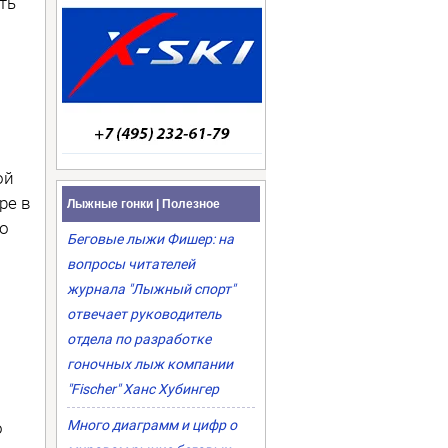
ть
о
ой
ре в
Лыжные гонки | Полезное
го
Беговые лыжи Фишер: на
вопросы читателей
журнала "Лыжный спорт"
отвечает руководитель
отдела по разработке
гоночных лыж компании
"Fischer" Ханс Хубингер
Много диаграмм и цифр о
о