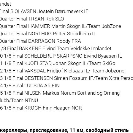
andet
 Final B OLAVSEN Jostein Bærumsverk IF
 Quarter Final TRSAN Rok SLO
 Quarter Final HAMMER Martin Skogn IL/Team JobZone
Quarter Final NORTHUG Petter Strindheim IL
 Quarter Final DARRAGON Roddy FRA
 1/8 Final BAKKENE Eivind Team Veidekke Innlandet
10 1/8 Final SCHELDERUP SKARPSNO Eivind Byaasen IL
11 1/8 Final KJOELSTAD Johan Skogn IL/Team SkiGo
12 1/8 Final VAKSDAL Fridtjof Kjelsaas IL/ Team Jobzone
13 1/8 Final OESTENSEN Simen Fossum IF/Team X-tra Perso
4 1/8 Final LUUSUA Ari FIN
15 1/8 Final NILSEN Markus Norum Sortland og Omeng
klubb/Team NTNU
16 1/8 Final KROGH Finn Haagen NOR
ероллеры, преследование, 11 км, свободный стиль