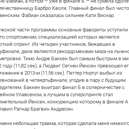
не Фабиан, а потом — уже в финале Б — не сумела одоле
течественницу Барбро Кволе. Главный финал был чист
венским: Фабиан оказалась сильнее Кати Виснар.
ужской части программы основные фавориты уступили
то спортсменам, специализацией которых является
откий спринт. Из четырех участников, бежавших в
уфинале, двое являются рекордсменами мира на лыжн
метровке: Тимо Андре Баккен был самым быстрым в ми
2 году (11,82 сек), а Людвиг Сегнен Йенсен превзошел е
тижение в 2013-м (11,56 сек). Петтер Нортуг выбыл из
евнований в четвертьфинале, угодив в пару с будущим
едителем. Баккен выиграл финал Б в соперничестве с
ейном Улавсеном, а лучшим в суперспринте стал
емительный Йенсен, конкуренцию которому в финале А
тавил Рагнар Брагвин Андресен.
 меня небольшая травма, которая сделала меня немног