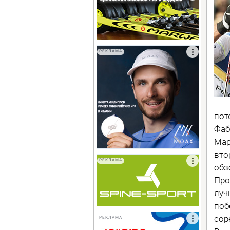
РЕКЛАМА
пот
Фаб
Мар
вто
РЕКЛАМА
обз
Про
луч
поб
сор
РЕКЛАМА