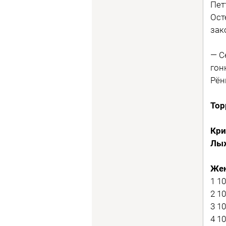
Пет
Ост
зак
— С
гон
Рён
Top
Кри
Лыж
Же
1 1
2 1
3 1
4 1