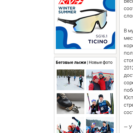
Вес
соо
сло
В м
мес
кор
пол
сто
Беговые лыжи
| Новые фото
201
дос
сор
поб
Юст
стр
сос
— У