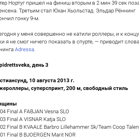
тер Нортуг пришел на финиш вторым в 2 мин 39 сек поз
енсена. Третьим стал Юхан Хьольстад. Эльдар Рённинг
ончил гонку 9-м.
егодня у меня совершенно не катили роллеры, и к концу
ки я не смог ничего показать в спурте, — приводит слов
нинга
Adressa
.
pidrettsveka, день 3
стиансунд, 10 августа 2013 г.
ероллеры, суперспринт, 200 м, свободный стиль
нщины
004 Final A FABJAN Vesna SLO
003 Final A VISNAR Katja SLO
002 Final B KVAALE Barbro Lillehammer Sk/Team Coop Talen
001 Final B BJOERGEN Marit NOR