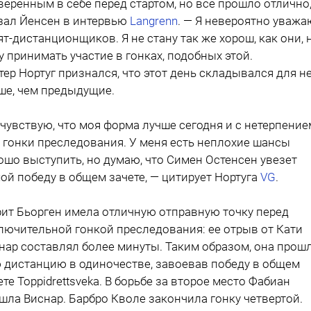
веренным в себе перед стартом, но все прошло отлично
зал Йенсен в интервью
Langrenn
. — Я невероятно уважа
ят-дистанционщиков. Я не стану так же хорош, как они, 
у принимать участие в гонках, подобных этой.
тер Нортуг признался, что этот день складывался для н
ше, чем предыдущие.
 чувствую, что моя форма лучше сегодня и с нетерпение
 гонки преследования. У меня есть неплохие шансы
ошо выступить, но думаю, что Симен Остенсен увезет
ой победу в общем зачете, — цитирует Нортуга
VG
.
ит Бьорген имела отличную отправную точку перед
лючительной гонкой преследования: ее отрыв от Кати
нар составлял более минуты. Таким образом, она прош
 дистанцию в одиночестве, завоевав победу в общем
ете Toppidrettsveka. В борьбе за второе место Фабиан
шла Виснар. Барбро Кволе закончила гонку четвертой.