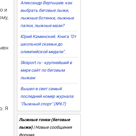
Александр Вертышев: как
о и
выбрать беговые лыжи,
ому,
лыжные ботинки, лыжные
палки, лыжные мази?
Юрий Каминский. Книга "От
школьной скамьи до
имен
олимпийской медали".
Skisport.ru - крупнейший в
мире сайт по беговым
лыжам
Вышел в свет самый
последний номер журнала
"Лыжный спорт" (№67)
. Я
Лыжные гонки (беговые
лыжи)
| Новые сообщения
форума