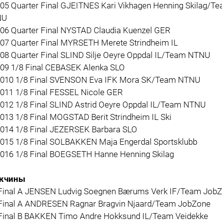
005 Quarter Final GJEITNES Kari Vikhagen Henning Skilag/T
NU
006 Quarter Final NYSTAD Claudia Kuenzel GER
007 Quarter Final MYRSETH Merete Strindheim IL
008 Quarter Final SLIND Silje Oeyre Oppdal IL/Team NTNU
009 1/8 Final CEBASEK Alenka SLO
1010 1/8 Final SVENSON Eva IFK Mora SK/Team NTNU
1011 1/8 Final FESSEL Nicole GER
1012 1/8 Final SLIND Astrid Oeyre Oppdal IL/Team NTNU
013 1/8 Final MOGSTAD Berit Strindheim IL Ski
1014 1/8 Final JEZERSEK Barbara SLO
1015 1/8 Final SOLBAKKEN Maja Engerdal Sportsklubb
1016 1/8 Final BOEGSETH Hanne Henning Skilag
жчины
 Final A JENSEN Ludvig Soegnen Bærums Verk IF/Team Job
 Final A ANDRESEN Ragnar Bragvin Njaard/Team JobZone
 Final B BAKKEN Timo Andre Hokksund IL/Team Veidekke