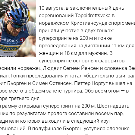
10 августа, в заключительный день
соревнований Toppidrettsveka в
норвежском Кристиансунде спортсмен
приняли участие в двух гонках:
суперспринте на 200 м и гонке
преследования на дистанции 11 км для
женщин и 18 км для мужчин. В
суперспринте основных фаворитов
еснили норвежец Людвиг Сегнен Йенсен и словенка Ве
иан. Гонки преследования и тотал убедительно выигра
ит Бьорген и Симен Остенсен. Петтер Нортуг вышел на
рое место в общем зачете турнира. Обо всем этом — в
оре третьего дня.
грамму открывал суперспринт на 200 м. Шестнадцать
ших по результатам пролога составили восемь пар,
едители которых выходили в следующий круг
евнований. В полуфинале Бьорген уступила словенке