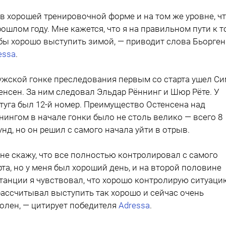
 в хорошей тренировочной форме и на том же уровне, чт
рошлом году. Мне кажется, что я на правильном пути к т
бы хорошо выступить зимой, — приводит слова Бьорген
essa
.
ужской гонке преследования первым со старта ушел С
енсен. За ним следовал Эльдар Рённинг и Шюр Рёте. У
туга был 12-й номер. Преимущество Остенсена над
нингом в начале гонки было не столь велико — всего 8
унд, но он решил с самого начала уйти в отрыв.
 не скажу, что все полностью контролировал с самого
рта, но у меня был хороший день, и на второй половине
танции я чувствовал, что хорошо контролирую ситуацию
рассчитывал выступить так хорошо и сейчас очень
олен, — цитирует победителя
Adressa
.