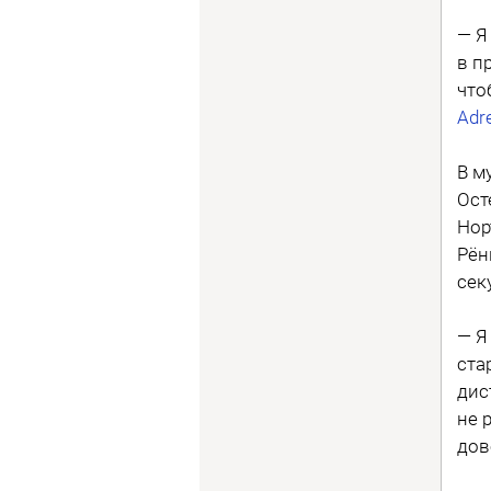
— Я
в п
что
Adr
В м
Ост
Нор
Рён
сек
— Я
ста
дис
не 
дов