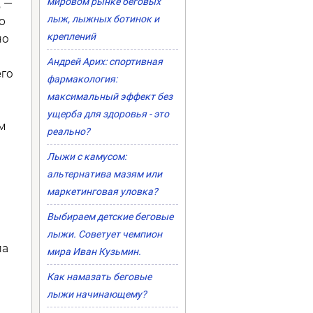
мировом рынке беговых
, —
лыж, лыжных ботинок и
ю
креплений
но
Андрей Арих: спортивная
его
фармакология:
максимальный эффект без
ущерба для здоровья - это
м
реально?
Лыжи с камусом:
альтернатива мазям или
маркетинговая уловка?
Выбираем детские беговые
лыжи. Советует чемпион
ла
мира Иван Кузьмин.
Как намазать беговые
лыжи начинающему?