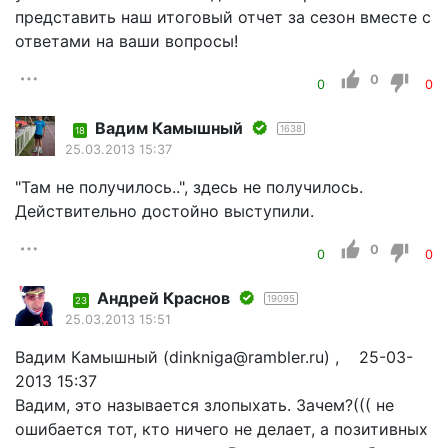
представить наш итоговый отчет за сезон вместе с
ответами на ваши вопросы!
0
0
0
Вадим Камышный
1638
18
25.03.2013 15:37
"Там не получилось..", здесь не получилось.
Действительно достойно выступили.
0
0
0
Андрей Краснов
19095
23
25.03.2013 15:51
Вадим Камышный (dinkniga@rambler.ru) , 25-03-
2013 15:37
Вадим, это называется злопыхать. Зачем?((( не
ошибается тот, кто ничего не делает, а позитивных