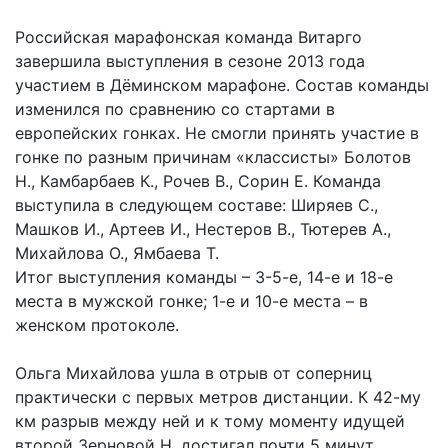
Российская марафонская команда Витарго
завершила выступления в сезоне 2013 года
участием в Дёминском марафоне. Состав команды
изменился по сравнению со стартами в
европейских гонках. Не смогли принять участие в
гонке по разным причинам «классисты» Болотов
Н., Камбарбаев К., Рочев В., Сорин Е. Команда
выступила в следующем составе: Ширяев С.,
Машков И., Артеев И., Нестеров В., Тютерев А.,
Михайлова О., Ямбаева Т.
Итог выступления команды – 3-5-е, 14-е и 18-е
места в мужской гонке; 1-е и 10-е места – в
женском протоколе.
Ольга Михайлова ушла в отрыв от соперниц
практически с первых метров дистанции. К 42-му
км разрыв между ней и к тому моменту идущей
второй Зерновой Н. достигал почти 5 минут.