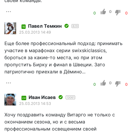
своей команды.
0
0
0
Павел Темкин
829
16
25.03.2013 14:49
Еще более профессиональный подход: принимать
участие в марафонах серии swixskiclassics,
бороться за какие-то места, но при этом
пропустить Бирку и финал в Швеции. Зато
патриотично приехали в Дёмино...
0
0
0
Иван Исаев
13061
24
25.03.2013 14:53
Хочу поздравить команду Витарго не только с
окончанием сезона, но и с весьма
профессиональным освещением своей