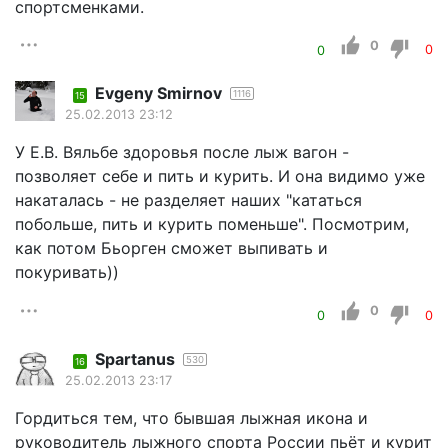
спортсменками.
0
0
0
Evgeny Smirnov
1116
15
25.02.2013 23:12
У Е.В. Вяльбе здоровья после лыж вагон -
позволяет себе и пить и курить. И она видимо уже
накаталась - не разделяет наших "кататься
побольше, пить и курить поменьше". Посмотрим,
как потом Бьорген сможет выпивать и
покуривать))
0
0
0
Spartanus
530
16
25.02.2013 23:17
Гордиться тем, что бывшая лыжная икона и
руководитель лыжного спорта России пьёт и курит