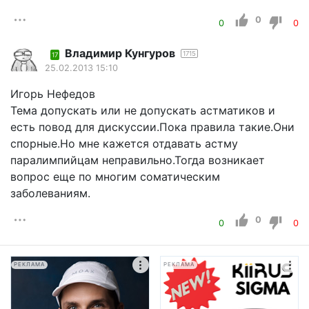
0
0
0
Владимир Кунгуров
1715
17
25.02.2013 15:10
Игорь Нефедов
Тема допускать или не допускать астматиков и
есть повод для дискуссии.Пока правила такие.Они
спорные.Но мне кажется отдавать астму
паралимпийцам неправильно.Тогда возникает
вопрос еще по многим соматическим
заболеваниям.
0
0
0
РЕКЛАМА
РЕКЛАМА