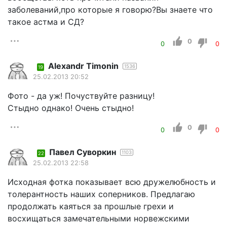
заболеваний,про которые я говорю?Вы знаете что
такое астма и СД?
0
0
0
Alexandr Timonin
1536
19
25.02.2013 20:52
Фото - да уж! Почуствуйте разницу!
Стыдно однако! Очень стыдно!
0
0
0
Павел Суворкин
1103
22
25.02.2013 22:58
Исходная фотка показывает всю дружелюбность и
толерантность наших соперников. Предлагаю
продолжать каяться за прошлые грехи и
восхищаться замечательными норвежскими