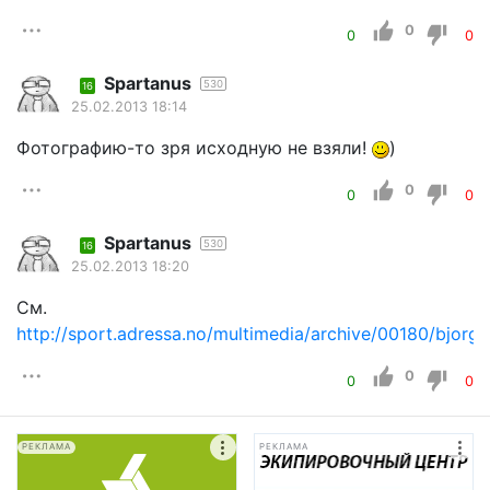
0
0
0
Spartanus
530
16
25.02.2013 18:14
Фотографию-то зря исходную не взяли!
)
0
0
0
Spartanus
530
16
25.02.2013 18:20
См.
http://sport.adressa.no/multimedia/archive/00180/bjorg
0
0
0
РЕКЛАМА
РЕКЛАМА