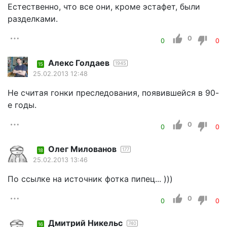
Естественно, что все они, кроме эстафет, были
разделками.
0
0
0
Алекс Голдаев
1945
15
25.02.2013 12:48
Не считая гонки преследования, появившейся в 90-
е годы.
0
0
0
Олег Милованов
177
18
25.02.2013 13:46
По ссылке на источник фотка пипец... )))
0
0
0
Дмитрий Никельс
740
16