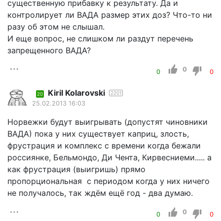
существенную прибавку к результату. Да и
контролирует ли ВАДА размер этих доз? Что-то ни
разу об этом не слышал.
И еще вопрос, не слишком ли раздут перечень
запрещенного ВАДА?
0
0
0
Kiril Kolarovski
2201
20
25.02.2013 16:03
Норвежки будут выигрывать (допустят чиновники
ВАДА) пока у них существует каприц, злость,
фрустрация и комплекс с времени когда бежали
россиянке, Бельмондо, Ди Чента, Кирвесниеми..... а
как фрустрация (выигришь) прямо
пропорциональная с периодом когда у них ничего
не получалось, так ждём ещё год - два думаю.
0
0
0