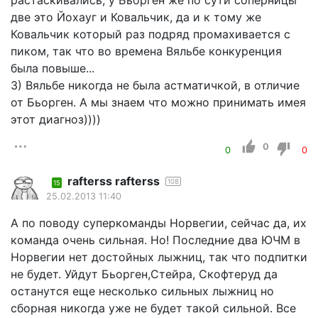
две это Йохауг и Ковальчик, да и к тому же
Ковальчик который раз подряд промахивается с
пиком, так что во времена Вяльбе конкуренция
была повыше...
3) Вяльбе никогда не была астматичкой, в отличие
от Бьорген. А мы знаем что можно принимать имея
этот диагноз))))
0
0
0
rafterss rafterss
108
15
25.02.2013 11:40
А по поводу суперкоманды Норвегии, сейчас да, их
команда очень сильная. Но! Последние два ЮЧМ в
Норвегии нет достойных лыжниц, так что подпитки
не будет. Уйдут Бьорген,Стейра, Скофтеруд да
останутся еще несколько сильных лыжниц но
сборная никогда уже не будет такой сильной. Все