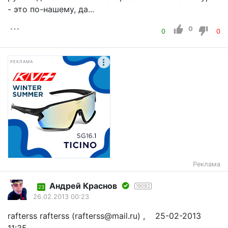
- это по-нашему, да...
0
0
0
РЕКЛАМА
Реклама
Андрей Краснов
19092
23
26.02.2013 00:23
rafterss rafterss (rafterss@mail.ru) , 25-02-2013
11:35