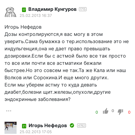
Владимир Кунгуров
1715
17
25.02.2013 16:37
Игорь Нефедов
Дозы контролируются,я вас могу в этом
уверить.Сама бумажка о тер.использование это не
индульгенция,она не дает право превышать
дозировки.Если бы с астмой было все так просто
то все или почти все астматики бежали
быстрее.Но это совсем не так.Та же Кала или наш
Волков или Сорокина.И еще много других.
Если мы уберем астму то куда девать
диабет,болезни щит.железы,опухоли,другие
эндокринные заболевания?
0
0
0
Игорь Нефедов
4762
21
25.02.2013 17:05