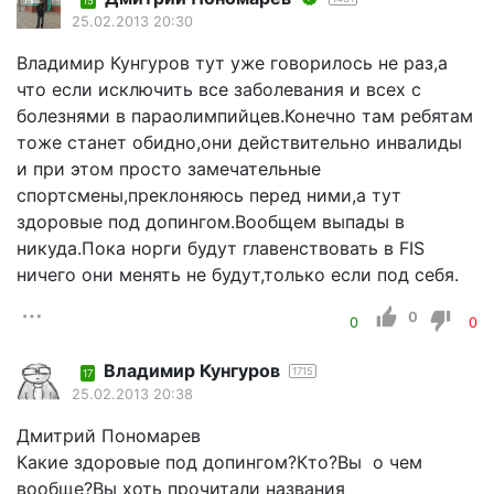
15
25.02.2013 20:30
Владимир Кунгуров тут уже говорилось не раз,а
что если исключить все заболевания и всех с
болезнями в параолимпийцев.Конечно там ребятам
тоже станет обидно,они действительно инвалиды
и при этом просто замечательные
спортсмены,преклоняюсь перед ними,а тут
здоровые под допингом.Вообщем выпады в
никуда.Пока норги будут главенствовать в FIS
ничего они менять не будут,только если под себя.
0
0
0
Владимир Кунгуров
1715
17
25.02.2013 20:38
Дмитрий Пономарев
Какие здоровые под допингом?Кто?Вы о чем
вообще?Вы хоть прочитали названия