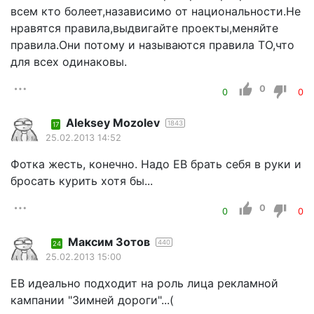
всем кто болеет,назависимо от национальности.Не
нравятся правила,выдвигайте проекты,меняйте
правила.Они потому и называются правила ТО,что
для всех одинаковы.
0
0
0
Aleksey Mozolev
1843
17
25.02.2013 14:52
Фотка жесть, конечно. Надо ЕВ брать себя в руки и
бросать курить хотя бы...
0
0
0
Максим Зотов
440
24
25.02.2013 15:00
ЕВ идеально подходит на роль лица рекламной
кампании "Зимней дороги"...(