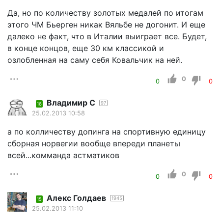
Да, но по количеству золотых медалей по итогам
этого ЧМ Бьерген никак Вяльбе не догонит. И еще
далеко не факт, что в Италии выиграет все. Будет,
в конце концов, еще 30 км классикой и
озлобленная на саму себя Ковальчик на ней.
0
0
0
Владимир С
97
16
25.02.2013 10:58
а по колличеству допинга на спортивную единицу
сборная норвегии вообще впереди планеты
всей...комманда астматиков
0
0
0
Алекс Голдаев
1945
15
25.02.2013 11:10