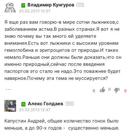
Владимир Кунгуров
1715
17
25.02.2013 12:37
Я еще раз вам говорю-в мире сотни лыжников,с
заболеванием астма.В разных странах.Я вот я не
знаю почему вы так много ей уделяете
внимания.Есть вот лыжники с высоким уровнем
гемоглобина и эритроцитов от природы.И таких
немало.Раньше они должны были доказать,что он
именно природный,сейчас после введения
паспортов это стало не надо.Это поважнее будет
наверное.Почему эта тема не муссируется?
0
0
0
Алекс Голдаев
1945
15
25.02.2013 12:47
Капустин Андрей, общее количество гонок было
меньше, а до 90-х годов - существенно меньше.