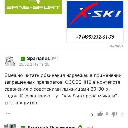
Реклама
Spartanus
530
16
25.02.2013 18:29
Смешно читать обвинения норвежек в применении
запрещённых препаратов, ОСОБЕННО в контексте
сравнения с советскими лыжницами 80-90-х
годов! К сожалению, тут "чья бы корова мычала",
как говорится...
0
0
0
Дмитрий Пономарев
1431