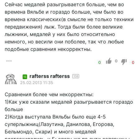
Сейчас медалей разыгрывается больше, чем во
времена Вяльбе и гораздо больше, чем было во
времена классических(в смысле не только техники
передвижения) лыж. Тогда были более великие
лыжники, медалей у них было относительно
немного, но весили они поболее, так что любые
подобные сравнения некорректны.
0
0
0
rafterss rafterss
108
15
25.02.2013 11:35
Сравнения более чем некорректны:
1)Как уже сказали медалей разыгрывается гораздо
больше
2)Когда выступала Вяльбы было еще 4-5
суперлыжниц(Лазутина, Данилова, Егорова,
Бельмондо, Скари) и много медалей
растаскивались, у Бьорген же по сути соперницы