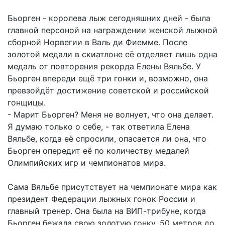
Бьорген - королева лыж сегодняшних дней - была
главной персоной на награждении женской лыжной
сборной Норвегии в Валь ди Фиемме. После
золотой медали в скиатлоне её отделяет лишь одна
медаль от повторения рекорда Елены Вяльбе. У
Бьорген впереди ещё три гонки и, возможно, она
превзойдёт достижение советской и российской
гонщицы.
- Марит Бьорген? Меня не волнует, что она делает.
Я думаю только о себе, - так ответила Елена
Вяльбе, когда её спросили, опасается ли она, что
Бьорген опередит её по количеству медалей
Олимпийских игр и чемпионатов мира.
Сама Вяльбе присутствует на чемпионате мира как
президент Федерации лыжных гонок России и
главный тренер. Она была на ВИП-трибуне, когда
Бьорген бежала свою золотую гонку, 50 метров до