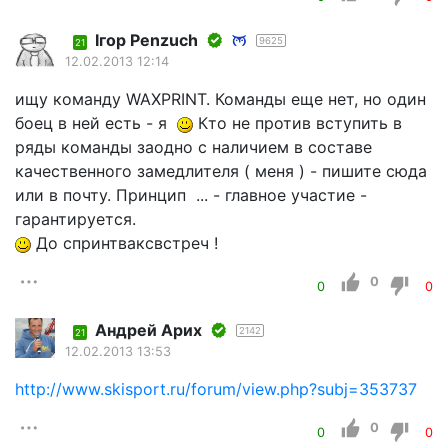
Iгор Penzuch
9625
21
12.02.2013 12:14
ищу команду WAXPRINT. Команды еще нет, но один
боец в ней есть - я
Кто не против вступить в
ряды команды заодно с наличием в составе
качественного замедлителя ( меня ) - пишите сюда
или в почту. Принцип ... - главное участие -
гарантируется.
До спринтваксвстреч !
0
0
0
Андрей Арих
2142
21
12.02.2013 13:53
http://www.skisport.ru/forum/view.php?subj=353737
0
0
0