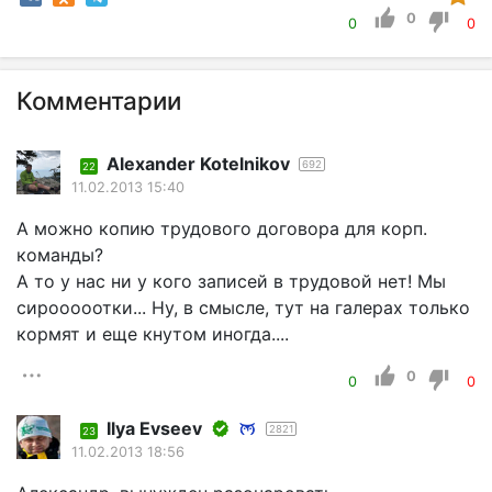
0
0
0
Комментарии
Alexander Kotelnikov
692
22
11.02.2013 15:40
А можно копию трудового договора для корп.
команды?
А то у нас ни у кого записей в трудовой нет! Мы
сирооооотки... Ну, в смысле, тут на галерах только
кормят и еще кнутом иногда....
0
0
0
Ilyа Еvsееv
2821
23
11.02.2013 18:56